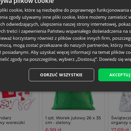
żywa plików cookie
.
1 op. = 1 szt.
3,20
zł / szt.
liki cookie, które są niezbędne do poprawnego funkcjonowania 
+
+
nia zgody używamy inne pliki cookie, które możemy zamieścić w 
–
–
Dodaj do koszyka
Dodaj do koszyka
op.
op.
ch odwiedzających, ulepszenia naszej strony internetowej, pokaz
ch treści i zapewnienia Państwu wspaniałego doświadczenia na s
5x20 cm
Rozmiar: 26x35 cm
Rozmiar: 
nieważ korzystamy również z plików cookie innych firm, poszczeg
lur
Tkanina: Juta
Tkanina: O
omocą, mogą zostać przekazane do naszych partnerów, którzy mo
Kolor:
Kolor:
ż posiadanymi. Aby uzyskać więcej informacji na temat plików co
ielić zgody na poszczególne, wybierz „Dostosuj”.
Dowiedz się wię
ODRZUĆ WSZYSTKIE
AKCEPTUJ
endarz
1 szt. Worek jutowy 26 x 35
Świątecz
y woreczki
cm - zielony
organzy 
15 x 20 cm -
35 x 50 cm
6,99
zł
17,69
zł