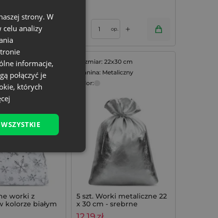
1 op. = 10 szt.
naszej strony. W
+
+
celu analizy
–
op.
op.
ania
tronie
35x50 cm
Rozmiar: 22x30 cm
ólne informacje,
rganza
Tkanina: Metaliczny
gą połączyć je
Kolor:
okie, których
cej
 WSZYSTKIE
ne worki z
5 szt. Worki metaliczne 22
w kolorze białym
x 30 cm - srebrne
, 3 szt.
12,19
zł