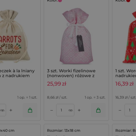
Kolor:
Kolor:
eczek à la lniany
3 szt. Worki fizelinowe
1 szt. Wo
m z nadrukiem
(nonwoven) różowe z
nadrukie
motywem świątecznym,
czerwony
25,99
zł
16,39
zł
30 x 45 cm - na prezenty
1 op. = 1 szt.
8,66
zł / szt.
1 op. = 3 szt.
16,39
zł / szt
+
+
–
–
Dodaj do koszyka
Dodaj do koszyka
op.
op.
0x40 cm
Rozmiar: 13x18 cm
Rozmiar: 8