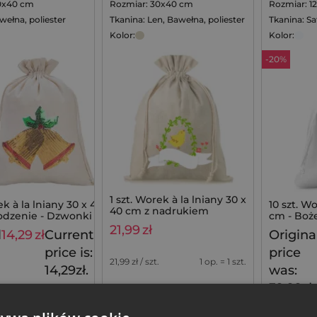
0x40 cm
Rozmiar: 30x40 cm
Rozmiar: 1
wełna, poliester
Tkanina: Len, Bawełna, poliester
Tkanina: S
Kolor:
Kolor:
-20%
1 szt. Worek à la lniany 30 x
ek à la lniany 30 x 40 cm -
10 szt. W
40 cm z nadrukiem
odzenie - Dzwonki
cm - Boże
21,99
zł
l
14,29
zł
Current
Origina
17,79
zł
price is:
price
21,99
zł / szt.
1 op. = 1 szt.
14,29zł.
was:
39,99zł.
a z 30 dni przed
Najniższa ce
zł
.
obniżką:
31,9