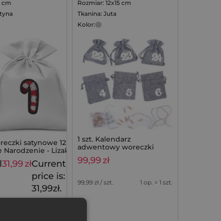
2 cm
Rozmiar: 12x15 cm
atyna
Tkanina: Juta
Kolor:
1 szt. Kalendarz
oreczki satynowe 12 x 15
adwentowy woreczki
 Narodzenie - Lizak
jutowe 12 x 15 cm - szare +
99,99
zł
l
31,99
zł
Current
białe numery
39,99
zł
price is:
99,99
zł / szt.
1 op. = 1 szt.
31,99zł.
na z 30 dni przed
9
zł
.