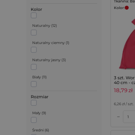
Tkanina: B
Juta
(
12
)
Kolor:
Kolor
Satyna
(
6
)
Naturalny
(
12
)
Welur
(
4
)
Naturalny ciemny
(
1
)
Metaliczny
(
2
)
Naturalny jasny
(
3
)
Nonwoven
(
8
)
Biały
(
11
)
3 szt. Wo
40 cm - 
18,79
zł
Czarny
(
1
)
Rozmiar
6,26
zł / szt.
Ecru
(
1
)
Mały
(
9
)
–
Dodaj do koszyka
Dodaj do koszyka
Szary
(
1
)
Średni
(
6
)