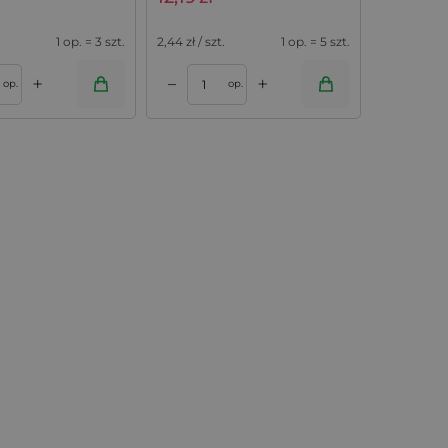
1 op. = 3 szt.
2,44
zł / szt.
1 op. = 5 szt.
+
+
–
op.
op.