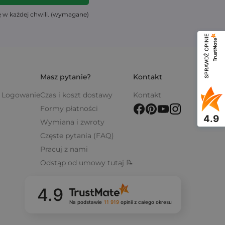
ę w każdej chwili. (wymagane)
SPRAWDŹ OPINIE
Masz pytanie?
Kontakt
 / Logowanie
Czas i koszt dostawy
Kontakt
Formy płatności
4.9
Wymiana i zwroty
Częste pytania (FAQ)
Pracuj z nami
Odstąp od umowy tutaj 📝
4.9
Na podstawie
11 919
opinii
z całego okresu