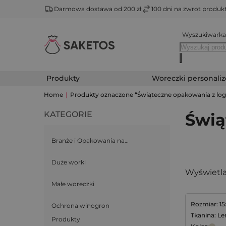
Darmowa dostawa od 200 zł
100 dni na zwrot produ
Wyszukiwarka
Produkty
Woreczki personali
Home
|
Produkty oznaczone “Świąteczne opakowania z log
KATEGORIE
Świą
Branże i Opakowania na…
Duże worki
Wyświetla
Małe woreczki
Rozmiar: 1
Ochrona winogron
Tkanina: Le
Produkty