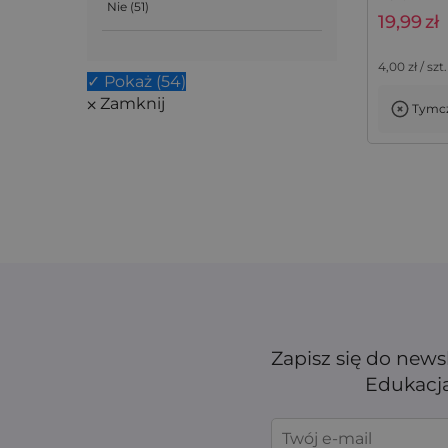
Nie
(
51
)
2
19,99
zł
35 cm
(
9
)
4,00
zł / szt.
40 cm
(
11
)
✓ Pokaż
(
54
)
⨉ Zamknij
Tymcz
45 cm
(
5
)
50 cm
(
3
)
56 cm
(
1
)
Zapisz się do news
Edukacja