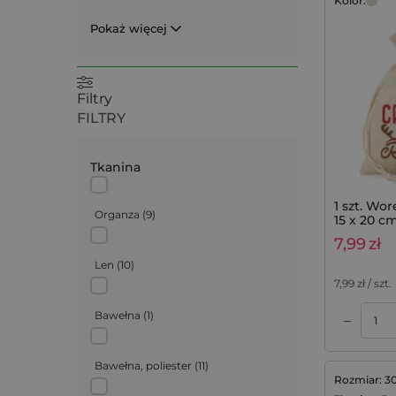
Kolor:
Pokaż więcej
Filtry
FILTRY
Tkanina
1 szt. Wor
Organza
(
9
)
15 x 20 c
7,99
zł
Len
(
10
)
7,99
zł / szt.
Bawełna
(
1
)
–
Dodaj do koszyka
Dodaj do koszyka
Bawełna, poliester
(
11
)
Rozmiar: 3