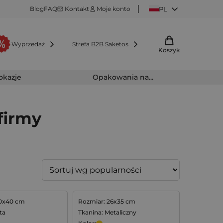
Blog
FAQ
Kontakt
Moje konto
PL
Wyprzedaż
Strefa B2B Saketos
Koszyk
 okazje
Opakowania na...
firmy
30x40 cm
Rozmiar: 26x35 cm
ta
Tkanina: Metaliczny