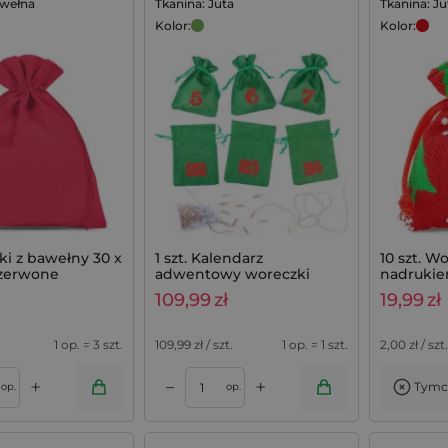
awełna
Tkanina: Juta
Tkanina: Ju
Kolor:
Kolor:
rki z bawełny 30 x
1 szt. Kalendarz
10 szt. W
czerwone
adwentowy woreczki
nadrukie
jutowe 13 x 18 cm - zielone
czerwone
109,99
zł
19,99
zł
+ czerwone numery
1 op. = 3 szt.
109,99
zł / szt.
1 op. = 1 szt.
2,00
zł / szt.
+
+
–
Tymc
op.
op.