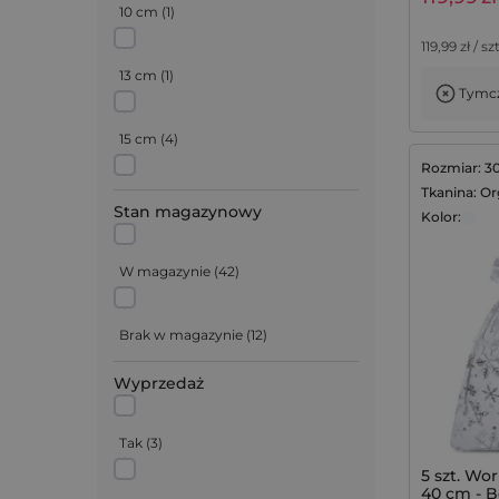
czerwone i
18 cm
(
1
)
10 cm
(
1
)
czerwon
119,99
zł / szt
22 cm
(
9
)
13 cm
(
1
)
Tymcz
26 cm
(
9
)
15 cm
(
4
)
Rozmiar: 3
Tkanina: O
30 cm
(
16
)
18 cm
(
4
)
Stan magazynowy
Kolor:
35 cm
(
3
)
20 cm
(
3
)
W magazynie
(
42
)
40 cm
(
1
)
24 cm
(
1
)
Brak w magazynie
(
12
)
Wyprzedaż
30 cm
(
7
)
Tak
(
3
)
31 cm
(
2
)
5 szt. Wor
40 cm - B