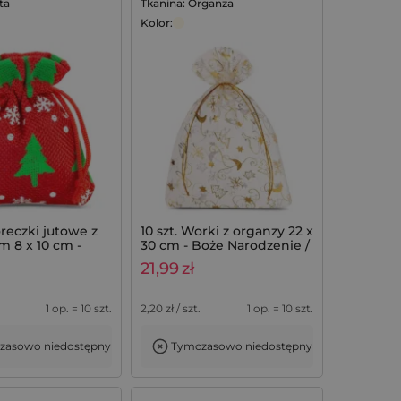
ta
Tkanina: Organza
Kolor:
oreczki jutowe z
10 szt. Worki z organzy 22 x
m 8 x 10 cm -
30 cm - Boże Narodzenie /
 / choinka
8
21,99
zł
1 op. = 10 szt.
2,20
zł / szt.
1 op. = 10 szt.
zasowo niedostępny
Tymczasowo niedostępny