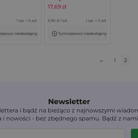
świąteczne opakowania
17,69
zł
na prezenty
1 op. = 5 szt.
5,90
zł / szt.
1 op. = 3 szt.
asowo niedostępny
Tymczasowo niedostępny
←
1
2
Newsletter
lettera i bądź na bieżąco z najnowszymi wiado
 i nowości - bez zbędnego spamu. Bądź z nami 