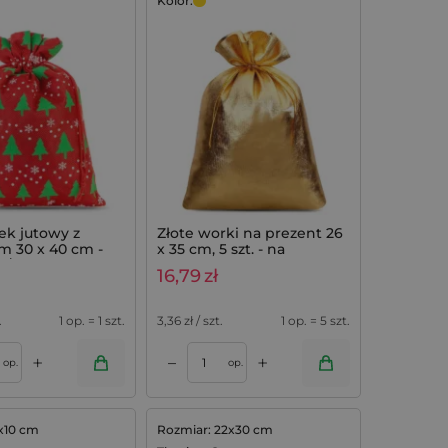
Kolor:
rek jutowy z
Złote worki na prezent 26
m 30 x 40 cm -
x 35 cm, 5 szt. - na
 / choinka
upominki
16,79
zł
.
1 op. = 1 szt.
3,36
zł / szt.
1 op. = 5 szt.
+
+
–
op.
op.
x10 cm
Rozmiar: 22x30 cm