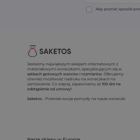
Aby poznać sposób prze
Jesteśmy największym sklepem internetowym z
materiałowymi woreczkami, specjalizującym się w
setkach gotowych wzorów i rozmiarów.
Oferujemy
również możliwość nadruku na woreczkach na
zamówienie. Co więcej, zapewniamy aż
100 dni na
odstąpienie od umowy!
Saketos
- Przenieś swoje pomysły na nasze woreczki
Nasze sklepy w Europie