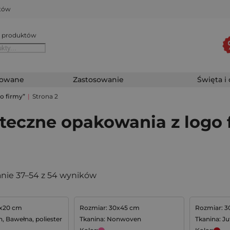
któw
 produktów
zowane
Zastosowanie
Święta i
o firmy”
|
Strona 2
teczne opakowania z logo 
nie 37–54 z 54 wyników
5x20 cm
Rozmiar: 30x45 cm
Rozmiar: 
n, Bawełna, poliester
Tkanina: Nonwoven
Tkanina: Ju