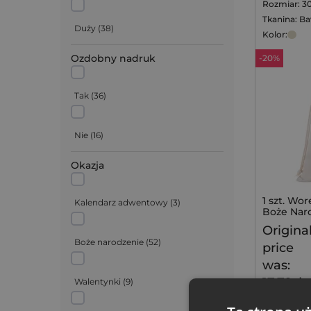
Rozmiar: 3
Tkanina: Ba
Srebrny
(
2
)
Duży
(
38
)
Kolor:
Ozdobny nadruk
-20%
Czerwony
(
11
)
Tak
(
36
)
Bordowy
(
4
)
Nie
(
16
)
Różowy
(
1
)
Okazja
Błękitny
(
1
)
1 szt. Wor
Kalendarz adwentowy
(
3
)
Boże Nar
Niebieski
(
1
)
Origina
Boże narodzenie
(
52
)
price
Zielony
(
3
)
was:
17,79zł.
Walentynki
(
9
)
Najniższa cen
Złoty
(
3
)
obniżką:
14,29