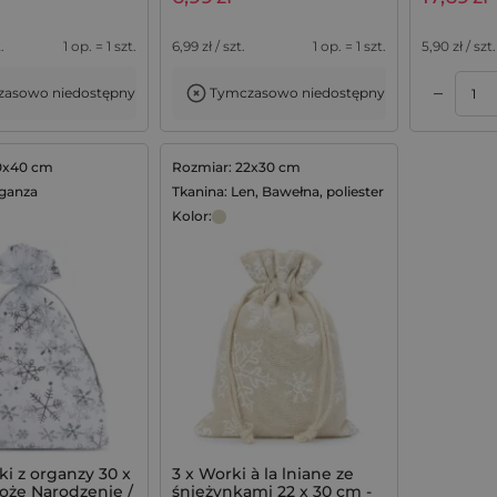
 białe + białe i
e numery
.
1 op. = 1 szt.
6,99
zł / szt.
1 op. = 1 szt.
5,90
zł / szt.
–
asowo niedostępny
Tymczasowo niedostępny
Dodaj do koszyka
Dodaj do koszyka
0x40 cm
Rozmiar: 22x30 cm
rganza
Tkanina: Len, Bawełna, poliester
Kolor:
ki z organzy 30 x
3 x Worki à la lniane ze
oże Narodzenie /
śnieżynkami 22 x 30 cm -