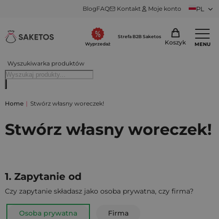
Blog
FAQ
Kontakt
Moje konto
PL
Strefa B2B Saketos
Koszyk
MENU
Wyprzedaż
Wyszukiwarka produktów
Home
|
Stwórz własny woreczek!
Stwórz własny woreczek!
1. Zapytanie od
Czy zapytanie składasz jako osoba prywatna, czy firma?
Osoba prywatna
Firma