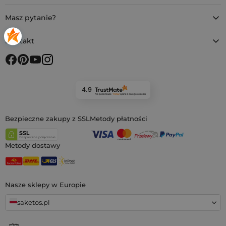
Masz pytanie?
Kontakt
4.9
Na podstawie
11 932
opinii
z całego okresu
Bezpieczne zakupy z SSL
Metody płatności
Metody dostawy
Nasze sklepy w Europie
saketos.pl