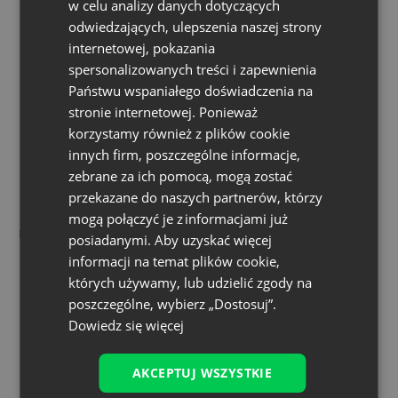
Żółty
Szary
Srebrny
w celu analizy danych dotyczących
odwiedzających, ulepszenia naszej strony
internetowej, pokazania
spersonalizowanych treści i zapewnienia
Państwu wspaniałego doświadczenia na
Czerwony
Bordowy
Fioletowy
stronie internetowej. Ponieważ
ciemny
korzystamy również z plików cookie
innych firm, poszczególne informacje,
zebrane za ich pomocą, mogą zostać
przekazane do naszych partnerów, którzy
mogą połączyć je z informacjami już
Fioletowy jasny
Fuksjowy
Różowy
posiadanymi. Aby uzyskać więcej
informacji na temat plików cookie,
których używamy, lub udzielić zgody na
poszczególne, wybierz „Dostosuj”.
Dowiedz się więcej
Mix kolorów
Błękitny
Niebieski
AKCEPTUJ WSZYSTKIE