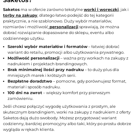
Saketos
ma w ofercie zarówno tekstylne
worki i woreczki
, jak i
torby na zakupy
, dlatego łatwo podejść do tej kategorii
praktycznie, a nie szablonowo. Duży wybór materiałów,
rozmiarów i możliwość
personalizacji
sprawiają, że można
dobrać rozwiązanie dopasowane do sklepu, eventu albo
codziennego użytku.
Szeroki wybór materiałów i formatów
– łatwiej dobrać
wariant do retailu, promocji albo użytkowania prywatnego.
Możliwość personalizacji
– ważna przy workach na zakupy z
nadrukiem i projektach brandingowych.
Brak minimalnej ilości przy nadruku
– to duży plus dla
mniejszych marek i krótszych serii.
Bezpłatne doradztwo
– pomocne, gdy porównujesz format,
materiał i sposób nadruku.
100 dni na zwrot
– większy komfort przy pierwszym
zamówieniu.
Jeśli chcesz połączyć wygodę użytkowania z prostym, ale
skutecznym brandingiem, worki na zakupy z nadrukiem z oferty
Saketos dają dużo swobody. Możesz przygotować wariant
codzienny, bardziej promocyjny albo taki, który po prostu dobrze
wygląda w rękach klienta.