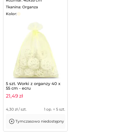
Rozmiar: 40x55 cm
Tkanina: Organza
Kolor:
5 szt. Worki z organzy 40 x
55 cm - ecru
21,49
zł
4,30
zł / szt.
1 op. = 5 szt.
Tymczasowo niedostępny