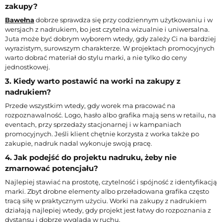
zakupy?
Bawełna
dobrze sprawdza się przy codziennym użytkowaniu i w
wersjach z nadrukiem, bo jest czytelna wizualnie i uniwersalna.
Juta może być dobrym wyborem wtedy, gdy zależy Ci na bardziej
wyrazistym, surowszym charakterze. W projektach promocyjnych
warto dobrać materiał do stylu marki, a nie tylko do ceny
jednostkowej.
3. Kiedy warto postawić na worki na zakupy z
nadrukiem?
Przede wszystkim wtedy, gdy worek ma pracować na
rozpoznawalność. Logo, hasło albo grafika mają sens w retailu, na
eventach, przy sprzedaży stacjonarnej i w kampaniach
promocyjnych. Jeśli klient chętnie korzysta z worka także po
zakupie, nadruk nadal wykonuje swoją pracę.
4. Jak podejść do projektu nadruku, żeby nie
zmarnować potencjału?
Najlepiej stawiać na prostotę, czytelność i spójność z identyfikacją
marki. Zbyt drobne elementy albo przeładowana grafika często
tracą siłę w praktycznym użyciu. Worki na zakupy z nadrukiem
działają najlepiej wtedy, gdy projekt jest łatwy do rozpoznania z
dystansu i dobrze wygląda w ruchu.