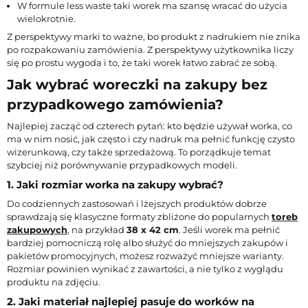
W formule less waste taki worek ma szansę wracać do użycia
wielokrotnie.
Z perspektywy marki to ważne, bo produkt z nadrukiem nie znika
po rozpakowaniu zamówienia. Z perspektywy użytkownika liczy
się po prostu wygoda i to, że taki worek łatwo zabrać ze sobą.
Jak wybrać woreczki na zakupy bez
przypadkowego zamówienia?
Najlepiej zacząć od czterech pytań: kto będzie używał worka, co
ma w nim nosić, jak często i czy nadruk ma pełnić funkcję czysto
wizerunkową, czy także sprzedażową. To porządkuje temat
szybciej niż porównywanie przypadkowych modeli.
1. Jaki rozmiar worka na zakupy wybrać?
Do codziennych zastosowań i lżejszych produktów dobrze
sprawdzają się klasyczne formaty zbliżone do popularnych
toreb
zakupowych
, na przykład
38 x 42 cm
. Jeśli worek ma pełnić
bardziej pomocniczą rolę albo służyć do mniejszych zakupów i
pakietów promocyjnych, możesz rozważyć mniejsze warianty.
Rozmiar powinien wynikać z zawartości, a nie tylko z wyglądu
produktu na zdjęciu.
2. Jaki materiał najlepiej pasuje do worków na