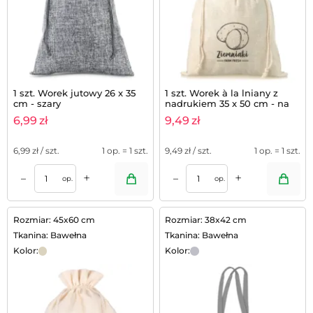
1 szt. Worek jutowy 26 x 35
1 szt. Worek à la lniany z
cm - szary
nadrukiem 35 x 50 cm - na
ziemniaki (PL)
6,99
zł
9,49
zł
6,99
zł / szt.
1 op. = 1 szt.
9,49
zł / szt.
1 op. = 1 szt.
+
+
–
–
op.
op.
Rozmiar: 45x60 cm
Rozmiar: 38x42 cm
Tkanina: Bawełna
Tkanina: Bawełna
Kolor:
Kolor: