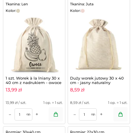
Tkanina: Len
Tkanina: Juta
Kolor:
Kolor:
1 szt. Worek à la lniany 30 x
Duży worek jutowy 30 x 40
40 cm z nadrukiem - owoce
cm - jasny naturalny
(PL)
13,99
zł
8,59
zł
13,99
zł / szt.
1 op. = 1 szt.
8,59
zł / szt.
1 op. = 1 szt.
+
+
–
–
op.
op.
Rozmiar: 30x40 cm
Rozmiar: 22x30 cm