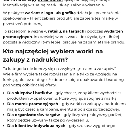
identyfikacją wizualną marki, sklepu albo wydarzenia.
W praktyce
wariant z logo lub grafiką
działa jak przedłużenie
opakowania – klient zabiera produkt, ale zabiera też markę w
przestrzeń publiczną.
To szczególnie ważne w
retailu
,
na targach
i podczas
wydarzeń
promocyjnych
. Im częściej worek wraca do użycia, tym dłużej
pozostaje widoczny i tym lepiej pracuje na zapamiętanie brandu.
Kto najczęściej wybiera worki na
zakupy z nadrukiem?
Ta kategoria nie kończy się na zwykłym „noszeniu zakupów”.
Wiele firm wybiera takie rozwiązania nie tylko ze względu na
funkcję, ale też dlatego, że dobrze spięte opakowanie i branding
podnoszą odbiór całej oferty.
Dla sklepów i butików
– gdy chcesz, żeby klient wychodził z
produktem w opakowaniu, które wygląda spójnie z marką.
Dla marek promocyjnych
– gdy worki na zakupy z nadrukiem
mają być częścią kampanii, eventu albo akcji sprzedażowej.
Dla organizatorów targów
– gdy liczy się praktyczny gadżet,
który będzie używany także po wydarzeniu.
Dla klientów indywidualnych
– gdy szukasz wygodnego