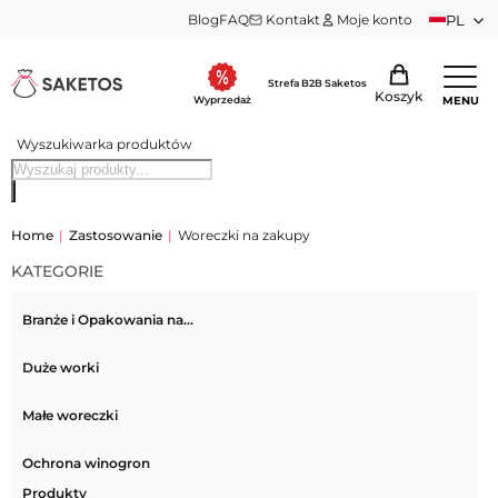
Blog
FAQ
Kontakt
Moje konto
PL
Strefa B2B Saketos
Koszyk
MENU
Wyprzedaż
Wyszukiwarka produktów
Home
|
Zastosowanie
|
Woreczki na zakupy
KATEGORIE
Branże i Opakowania na…
Duże worki
Małe woreczki
Ochrona winogron
Produkty