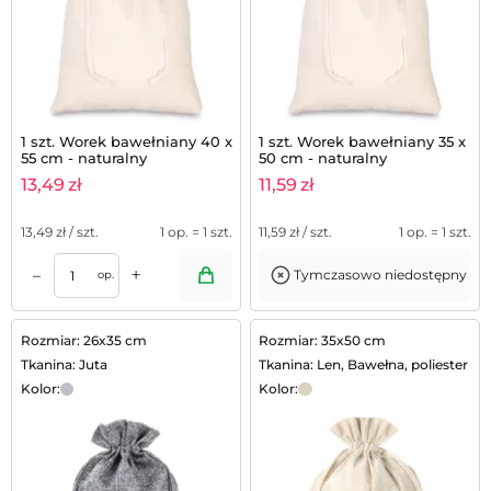
1 szt. Worek bawełniany 40 x
1 szt. Worek bawełniany 35 x
55 cm - naturalny
50 cm - naturalny
13,49
zł
11,59
zł
13,49
zł / szt.
1 op. = 1 szt.
11,59
zł / szt.
1 op. = 1 szt.
+
–
Tymczasowo niedostępny
op.
Rozmiar: 26x35 cm
Rozmiar: 35x50 cm
Tkanina: Juta
Tkanina: Len, Bawełna, poliester
Kolor:
Kolor: