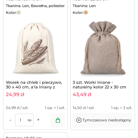
Tkanina: Len, Bawełna, poliester
Tkanina: Len
Kolor:
Kolor:
Worek na chleb i pieczywo,
3 szt. Worki lniane -
30 x 40 cm, a'la lniany z
naturalny kolor 22 x 30 cm
powłoką TPU - do sklepu,
24,99
zł
43,49
zł
piekarni i domu
24,99
zł / szt.
1 op. = 1 szt.
14,50
zł / szt.
1 op. = 3 szt.
+
–
Tymczasowo niedostępny
op.