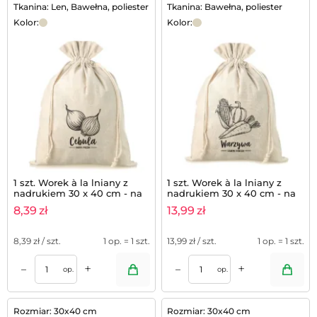
Tkanina: Len, Bawełna, poliester
Tkanina: Bawełna, poliester
Kolor:
Kolor:
1 szt. Worek à la lniany z
1 szt. Worek à la lniany z
nadrukiem 30 x 40 cm - na
nadrukiem 30 x 40 cm - na
cebule (PL)
warzywa (PL)
8,39
zł
13,99
zł
8,39
zł / szt.
1 op. = 1 szt.
13,99
zł / szt.
1 op. = 1 szt.
+
+
–
–
op.
op.
Rozmiar: 30x40 cm
Rozmiar: 30x40 cm