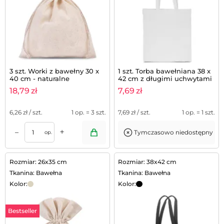
3 szt. Worki z bawełny 30 x
1 szt. Torba bawełniana 38 x
40 cm - naturalne
42 cm z długimi uchwytami
- biała
18,79
zł
7,69
zł
6,26
zł / szt.
1 op. = 3 szt.
7,69
zł / szt.
1 op. = 1 szt.
+
–
Tymczasowo niedostępny
op.
Rozmiar: 26x35 cm
Rozmiar: 38x42 cm
Tkanina: Bawełna
Tkanina: Bawełna
Kolor:
Kolor:
Bestseller