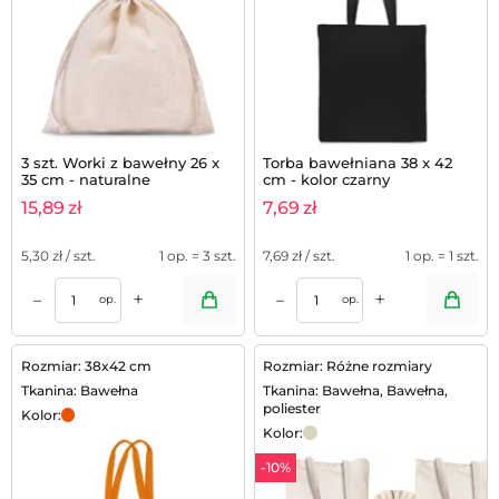
3 szt. Worki z bawełny 26 x
Torba bawełniana 38 x 42
35 cm - naturalne
cm - kolor czarny
15,89
zł
7,69
zł
5,30
zł / szt.
1 op. = 3 szt.
7,69
zł / szt.
1 op. = 1 szt.
+
+
–
–
op.
op.
Rozmiar: 38x42 cm
Rozmiar: Różne rozmiary
Tkanina: Bawełna
Tkanina: Bawełna, Bawełna,
poliester
Kolor:
Kolor:
-10%