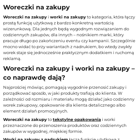
Woreczki na zakupy
Woreczki na zakupy
i
worki na zakupy
to kategoria, która łączy
prostą funkcję użytkową z bardzo konkretną wartością
wizerunkową. Dla jednych będą wygodnym rozwiązaniem do
codziennych zakupów, dla innych – nośnikiem marki, który
pracuje długo po zakończeniu eventu czy kampanii. Szczególnie
mocno widać to przy wariantach z nadrukiem, bo wtedy zwykły
worek staje się jednocześnie praktycznym dodatkiem i ruchomą
reklamą.
Woreczki na zakupy i worki na zakupy –
co naprawdę dają?
Najprościej mówiąc, pomagają wygodnie przenosić zakupy i
porządkować sposób, w jaki produkty trafiają do klienta. W
zależności od rozmiaru i materiału mogą działać jako codzienny
worek zakupowy, opakowanie dla klienta detalicznego albo
element działań promocyjnych.
Woreczki na zakupy
to
tekstylne opakowania
i worki
przeznaczone do przenoszenia produktów oraz codziennych
zakupów w wygodnej, miękkiej formie.
Worki na zakupy
z nadrukiem
łączą funkcję użytkową z