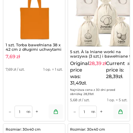
1 szt. Torba bawełniana 38 x
42 cm z długimi uchwytami
5 szt. À la lniane worki na
- pomarańczowa
warzywa (3 szt.) i bawełniane t
7,69
zł
na zakupy (2 szt.)
Original
28,39
zł
Current
31,
price
price is:
7,69
zł / szt.
1 op. = 1 szt.
was:
28,39zł.
31,49zł.
Najniższa cena z 30 dni przed
obniżką:
28,39
zł
.
5,68
zł / szt.
1 op. = 5 szt.
+
+
–
–
op.
op.
Rozmiar: 30x40 cm
Rozmiar: 30x40 cm