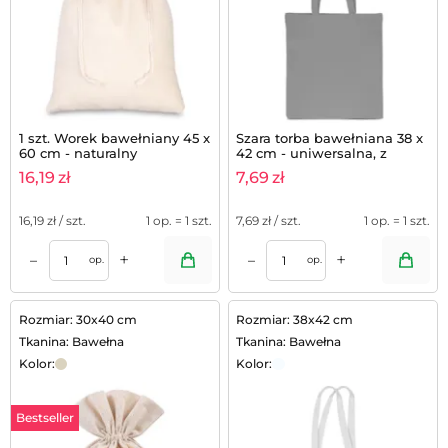
1 szt. Worek bawełniany 45 x
Szara torba bawełniana 38 x
60 cm - naturalny
42 cm - uniwersalna, z
długimi uchwytami
16,19
zł
7,69
zł
16,19
zł / szt.
1 op. = 1 szt.
7,69
zł / szt.
1 op. = 1 szt.
+
+
–
–
op.
op.
Rozmiar: 30x40 cm
Rozmiar: 38x42 cm
Tkanina: Bawełna
Tkanina: Bawełna
Kolor:
Kolor:
Bestseller