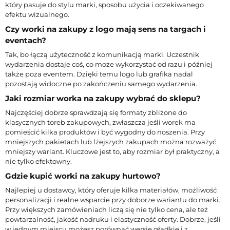
który pasuje do stylu marki, sposobu użycia i oczekiwanego
efektu wizualnego.
Czy worki na zakupy z logo mają sens na targach i
eventach?
Tak, bo łączą użyteczność z komunikacją marki. Uczestnik
wydarzenia dostaje coś, co może wykorzystać od razu i później
także poza eventem. Dzięki temu logo lub grafika nadal
pozostają widoczne po zakończeniu samego wydarzenia.
Jaki rozmiar worka na zakupy wybrać do sklepu?
Najczęściej dobrze sprawdzają się formaty zbliżone do
klasycznych toreb zakupowych, zwłaszcza jeśli worek ma
pomieścić kilka produktów i być wygodny do noszenia. Przy
mniejszych pakietach lub lżejszych zakupach można rozważyć
mniejszy wariant. Kluczowe jest to, aby rozmiar był praktyczny, a
nie tylko efektowny.
Gdzie kupić worki na zakupy hurtowo?
Najlepiej u dostawcy, który oferuje kilka materiałów, możliwość
personalizacji i realne wsparcie przy doborze wariantu do marki.
Przy większych zamówieniach liczą się nie tylko cena, ale też
powtarzalność, jakość nadruku i elastyczność oferty. Dobrze, jeśli
w jednym miejscu możesz porównać wersje gładkie i z