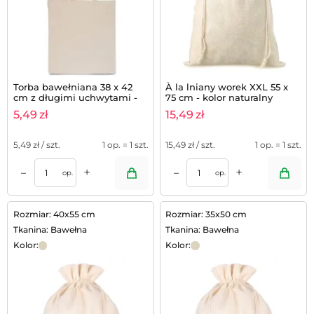
Torba bawełniana 38 x 42
À la lniany worek XXL 55 x
cm z długimi uchwytami -
75 cm - kolor naturalny
kolor naturalny
5,49
zł
15,49
zł
5,49
zł / szt.
1 op. = 1 szt.
15,49
zł / szt.
1 op. = 1 szt.
+
+
–
–
op.
op.
Rozmiar: 40x55 cm
Rozmiar: 35x50 cm
Tkanina: Bawełna
Tkanina: Bawełna
Kolor:
Kolor: