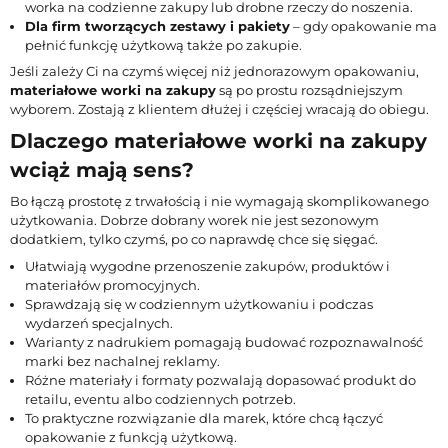
worka na codzienne zakupy lub drobne rzeczy do noszenia.
Dla firm tworzących zestawy i pakiety
– gdy opakowanie ma
pełnić funkcję użytkową także po zakupie.
Jeśli zależy Ci na czymś więcej niż jednorazowym opakowaniu,
materiałowe worki na zakupy
są po prostu rozsądniejszym
wyborem. Zostają z klientem dłużej i częściej wracają do obiegu.
Dlaczego materiałowe worki na zakupy
wciąż mają sens?
Bo łączą prostotę z trwałością i nie wymagają skomplikowanego
użytkowania. Dobrze dobrany worek nie jest sezonowym
dodatkiem, tylko czymś, po co naprawdę chce się sięgać.
Ułatwiają wygodne przenoszenie zakupów, produktów i
materiałów promocyjnych.
Sprawdzają się w codziennym użytkowaniu i podczas
wydarzeń specjalnych.
Warianty z nadrukiem pomagają budować rozpoznawalność
marki bez nachalnej reklamy.
Różne materiały i formaty pozwalają dopasować produkt do
retailu, eventu albo codziennych potrzeb.
To praktyczne rozwiązanie dla marek, które chcą łączyć
opakowanie z funkcją użytkową.