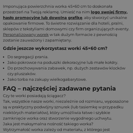
Imponująca powierzchnia worka 45×60 cm to doskonała
przestrzeń na Twoją reklamę. Umieść na nim
logo swojej firmy,
hasło promocyjne lub dowolną grafikę
, aby stworzyć unikalne
opakowanie firmowe. To świetne rozwiązanie dla hoteli, pralni,
sklepów z tekstyliami domowymi czy firm organizujących eventy.
Personalizowany worek
w tak dużym formacie z pewnością
zostanie zauważony i zapamiętany.
Gdzie jeszcze wykorzystasz worki 45×60 cm?
Do segregacji prania.
Jako pokrowce na poduszki dekoracyjne lub małe kołdry.
Do przechowywania zabawek, np. dużych zestawów klocków
czy pluszaków.
Jako torba na zakupy wielkogabarytowe.
FAQ – najczęściej zadawane pytania
Czy te worki posiadają ściągacz?
Tak, wszystkie nasze worki, niezależnie od rozmiaru, wyposażone
są w praktyczny podwójny sznurek (lub tasiemkę w przypadku
niektórych materiałów), który umożliwia łatwe i szybkie
zamknięcie worka oraz stworzenie wygodnego uchwytu.
Jaka jest maksymalna nośność takiego worka?
Wytrzymałość worka zależy od materiału, z którego jest