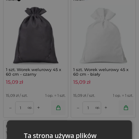
1 szt. Worek welurowy 45 x
1 szt. Worek welurowy 45 x
60 cm - czarny
60 cm - biały
15,09
zł
15,09
zł
15,09
zł / szt.
1 op. = 1 szt.
15,09
zł / szt.
1 op. = 1 szt.
+
+
–
–
op.
op.
Rozmiar: 45x60 cm
Tkanina: Organza
Ta strona używa plików