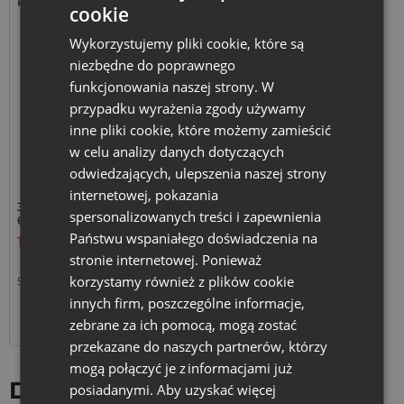
Kolor:
cookie
Wykorzystujemy pliki cookie, które są
niezbędne do poprawnego
funkcjonowania naszej strony. W
przypadku wyrażenia zgody używamy
inne pliki cookie, które możemy zamieścić
w celu analizy danych dotyczących
odwiedzających, ulepszenia naszej strony
internetowej, pokazania
3 szt. Worki z organzy 45 x
spersonalizowanych treści i zapewnienia
60 cm - białe
Państwu wspaniałego doświadczenia na
16,59
zł
stronie internetowej. Ponieważ
korzystamy również z plików cookie
5,53
zł / szt.
1 op. = 3 szt.
innych firm, poszczególne informacje,
+
–
op.
zebrane za ich pomocą, mogą zostać
przekazane do naszych partnerów, którzy
mogą połączyć je z informacjami już
Duże worki 45×60 cm –
posiadanymi. Aby uzyskać więcej