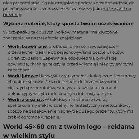
nich przedmiotów. Są niezastąpione podczas przeprowadzek, do
przechowywania sezonowych tekstyliów czy jako
duże worki na
prezenty
.
Wybierz materiał, który sprosta twoim oczekiwaniom
W przypadku tak dużych worków, materiał ma kluczowe
znaczenie. W naszej ofercie znajdziesz:
Worki bawełniane
:
Grube, solidne i co najważniejsze –
przewiewne. Idealne do przechowywania pościeli, koców,
ubrań czy zasłon. Zapewniają odpowiednią cyrkulację
powietrza, chroniąc tekstylia przed wilgocią i nieprzyjemnymi
zapachami.
Worki jutowe
:
Niezwykle wytrzymałe i ekologiczne. Ich surowy
charakter sprawia, że są doskonałe do przechowywania
cięższych przedmiotów, warzyw, a także jako element
dekoracyjny w stylu industrialnym lub rustykalnym.
Worki z organzy
:
W tak dużym rozmiarze tworzą
spektakularny efekt wizualny. To fantastyczny i nietuzinkowy
sposób na zapakowanie naprawdę dużego prezentu, który ma
zrobić ogromne wrażenie.
Worki 45×60 cm z twoim logo – reklama
w wielkim stylu