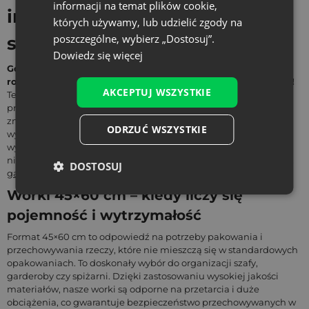
informacji na temat plików cookie,
imponujący rozmiar do zadań
których używamy, lub udzielić zgody na
poszczególne, wybierz „Dostosuj”.
specjalnych
Dowiedz się więcej
Gdy potrzebujesz naprawdę solidnego i pojemnego
rozwiązania, nasze duże worki 45×60 cm wkraczają do akcji!
AKCEPTUJ WSZYSTKIE
Ten imponujący format został stworzony z myślą o
przechowywaniu, organizacji i pakowaniu przedmiotów o
znacznych gabarytach. W Saketos oferujemy
worki 45×60 cm
ODRZUĆ WSZYSTKIE
wykonane z wytrzymałych materiałów, które są idealnym
wyborem dla firm i klientów indywidualnych poszukujących
niezawodnych opakowań do przechowywania bielizny, odzieży,
DOSTOSUJ
gadżetów firmowych
czy dużych upominków.
Worki 45×60 cm – kiedy liczy się
pojemność i wytrzymałość
Format 45×60 cm to odpowiedź na potrzeby pakowania i
przechowywania rzeczy, które nie mieszczą się w standardowych
opakowaniach. To doskonały wybór do organizacji szafy,
garderoby czy spiżarni. Dzięki zastosowaniu wysokiej jakości
materiałów, nasze worki są odporne na przetarcia i duże
obciążenia, co gwarantuje bezpieczeństwo przechowywanych w