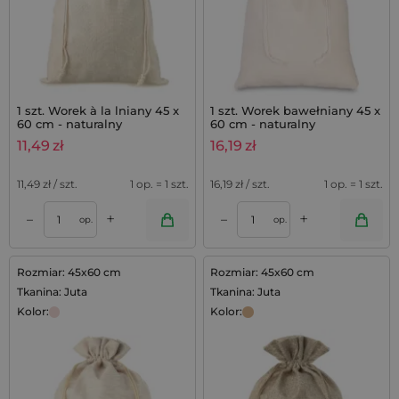
1 szt. Worek à la lniany 45 x
1 szt. Worek bawełniany 45 x
60 cm - naturalny
60 cm - naturalny
11,49
zł
16,19
zł
11,49
zł / szt.
1 op. = 1 szt.
16,19
zł / szt.
1 op. = 1 szt.
+
+
–
–
op.
op.
Rozmiar: 45x60 cm
Rozmiar: 45x60 cm
Tkanina: Juta
Tkanina: Juta
Kolor:
Kolor: