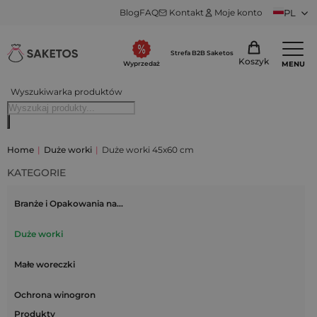
Blog
FAQ
Kontakt
Moje konto
PL
Strefa B2B Saketos
Koszyk
MENU
Wyprzedaż
Wyszukiwarka produktów
Home
|
Duże worki
|
Duże worki 45x60 cm
KATEGORIE
Branże i Opakowania na…
Duże worki
Małe woreczki
Ochrona winogron
Produkty