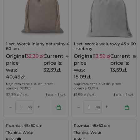
1 szt. Worek lniany naturalny 45 x
1 szt. Worek welurowy 45 x 60 
60 cm
- srebrny
Original
32,39
zł
Current
Original
13,59
zł
Current
40,49
zł
15,0
price
price is:
price
price is:
was:
32,39zł.
was:
13,59zł.
40,49zł.
15,09zł.
Najniższa cena z 30 dni przed
Najniższa cena z 30 dni przed
obniżką:
32,39
zł
.
obniżką:
13,59
zł
.
32,39
zł / szt.
1 op. = 1 szt.
13,59
zł / szt.
1 op. = 1 szt.
+
+
–
–
op.
op.
Rozmiar: 45x60 cm
Rozmiar: 45x60 cm
Tkanina: Welur
Tkanina: Welur
Kolor:
Kolor: