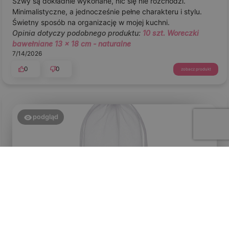
Szwy są dokładnie wykonane, nic się nie rozchodzi.
Minimalistyczne, a jednocześnie pełne charakteru i stylu.
Świetny sposób na organizację w mojej kuchni.
Opinia dotyczy podobnego produktu:
10 szt. Woreczki
bawełniane 13 x 18 cm - naturalne
7/14/2026
0
0
zobacz produkt
podgląd
Ghislaine
zweryfikowano