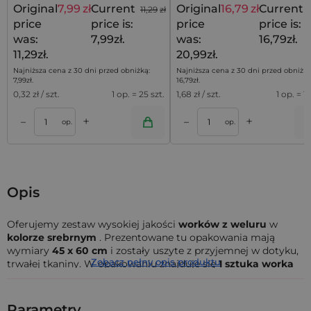
Original
7,99
zł
Current
Original
16,79
zł
Current
11,29
zł
price
price is:
price
price is:
was:
7,99zł.
was:
16,79zł.
11,29zł.
20,99zł.
Najniższa cena z 30 dni przed obniżką:
Najniższa cena z 30 dni przed obniżką
7,99
zł
.
16,79
zł
.
0,32
zł / szt.
1 op. = 25 szt.
1,68
zł / szt.
1 op. = 10
+
+
–
–
a
Dodaj do koszyka
Dodaj do kos
op.
op.
Opis
Oferujemy zestaw wysokiej jakości
worków z weluru
w
kolorze srebrnym
. Prezentowane tu opakowania mają
wymiary
45 x 60 cm
i zostały uszyte z przyjemnej w dotyku,
Zobacz pełny opis produktu
trwałej tkaniny. W opakowaniu znajduje się
1 sztuka worka
ze
sznurkiem w ściągaczu
.
Woreczki z weluru to doskonałe rozwiązanie do
Parametry
eleganckiego przechowywania biżuterii
i drobnych