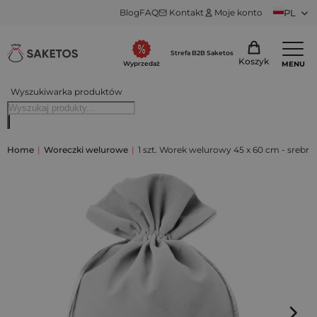
Blog
FAQ
Kontakt
Moje konto
PL
Strefa B2B Saketos
Koszyk
MENU
Wyprzedaż
Wyszukiwarka produktów
Home
|
Woreczki welurowe
|
1 szt. Worek welurowy 45 x 60 cm - srebrn