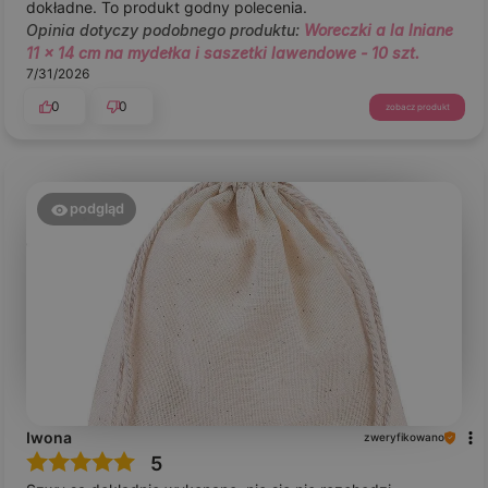
dokładne. To produkt godny polecenia.
Opinia dotyczy podobnego produktu:
Woreczki a la lniane
11 x 14 cm na mydełka i saszetki lawendowe - 10 szt.
7/31/2026
0
0
zobacz produkt
podgląd
Iwona
zweryfikowano
5