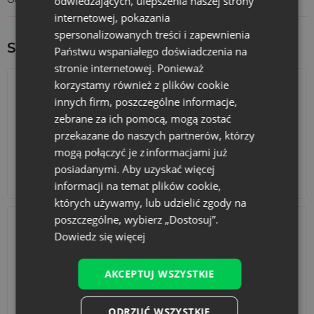
odwiedzających, ulepszenia naszej strony
eventach. Przekonaj się, że trwałe, wielorazowe
opakowania
internetowej, pokazania
z logo
to doskonała forma reklamy dla Twojej marki!
Zainwestuj w nasze niezwykłe woreczki z weluru i poczuj
spersonalizowanych treści i zapewnienia
różnicę już od pierwszego dotknięcia.
Sprawdź inne ciekawe produkty:
Państwu wspaniałego doświadczenia na
stronie internetowej. Ponieważ
korzystamy również z plików cookie
innych firm, poszczególne informacje,
zebrane za ich pomocą, mogą zostać
przekazane do naszych partnerów, którzy
mogą połączyć je z informacjami już
posiadanymi. Aby uzyskać więcej
Kalendarze adwentowe
Torby bawełniane
informacji na temat plików cookie,
których używamy, lub udzielić zgody na
poszczególne, wybierz „Dostosuj”.
Dowiedz się więcej
AKCEPTUJ WSZYSTKIE
Akcesoria i dekoracje
Zestawy
ODRZUĆ WSZYSTKIE