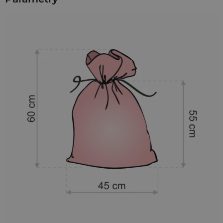
akcesoriów. Większe worki mogą również stanowić
ekskluzywne opakowanie prezentów, dodając im
niepowtarzalny urok i luksusowy wygląd.
Tkanina welurowa - wytrzymałość i elegancja
Tkanina
welurowa
, z której uszyliśmy prezentowane tu
opakowania, to doskonała propozycja dla osób ceniących
sobie
trwałość i estetykę
. Nie tylko są bardzo przyjemne w
dotyku (bywają nazywane aksamitem, przypominają plusz),
ale także posłużą wiele lat!
Materiał, z którego powstały, jest piękny (charakteryzuje się
interesującą, delikatnie prążkowaną strukturą) i wyjątkowo
trwały (został wzmocniony warstwą bawełnianej siatki).
Woreczki posiadają
mocne szwy
i uszyliśmy je z wysokiej
jakości weluru, który nie mechaci się, charakteryzuje się
wysoką odpornością na ścieranie i nie blaknie pod wpływem
promieni słonecznych.
Co można przechowywać w welurowych
workach i woreczkach?