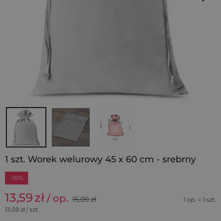
1 szt. Worek welurowy 45 x 60 cm - srebrny
-10%
13,59
zł
/ op.
15,09
zł
1 op. = 1 szt.
13,59
zł / szt.