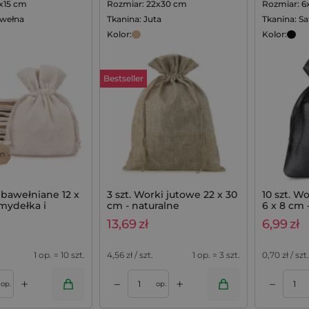
2x15 cm
Rozmiar: 22x30 cm
Rozmiar: 6
awełna
Tkanina: Juta
Tkanina: S
Kolor:
Kolor:
Bestseller
bawełniane 12 x
3 szt. Worki jutowe 22 x 30
10 szt. W
mydełka i
cm - naturalne
6 x 8 cm 
 lawendowe,
13,69
zł
6,99
zł
0 szt.
1 op. = 10 szt.
4,56
zł / szt.
1 op. = 3 szt.
0,70
zł / szt.
+
+
–
–
Dodaj do koszyka
Dodaj do koszyka
op.
op.