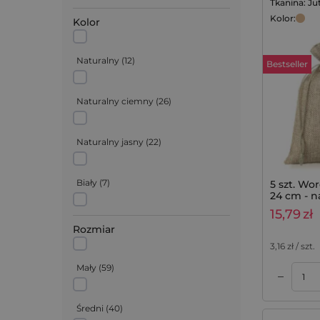
Tkanina: Ju
Juta
(
49
)
Kolor:
Kolor
Satyna
(
9
)
Naturalny
(
12
)
Bestseller
Welur
(
28
)
Naturalny ciemny
(
26
)
Nonwoven
(
2
)
Naturalny jasny
(
22
)
Biały
(
7
)
5 szt. Wo
24 cm - n
15,79
zł
Czarny
(
60
)
Rozmiar
3,16
zł / szt.
Srebrny
(
4
)
Mały
(
59
)
–
Dodaj do koszyka
Dodaj do koszyka
Średni
(
40
)