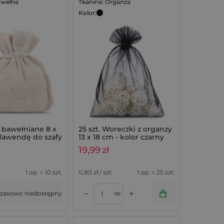
awełna
Tkanina: Organza
Kolor:
 bawełniane 8 x
25 szt. Woreczki z organzy
 lawendę do szafy
13 x 18 cm - kolor czarny
 10 szt.
19,99
zł
1 op. = 10 szt.
0,80
zł / szt.
1 op. = 25 szt.
+
–
zasowo niedostępny
op.