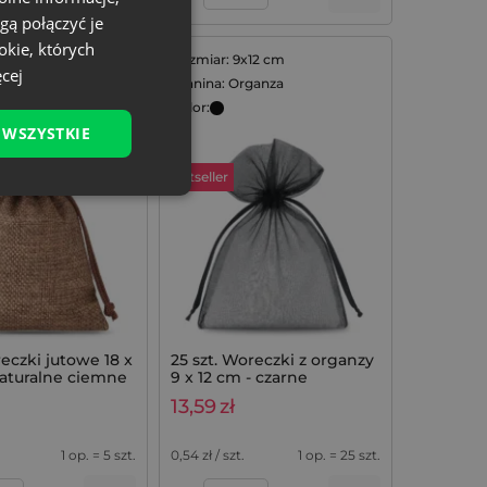
gą połączyć je
okie, których
8x24 cm
Rozmiar: 9x12 cm
cej
ta
Tkanina: Organza
Kolor:
 WSZYSTKIE
Bestseller
reczki jutowe 18 x
25 szt. Woreczki z organzy
naturalne ciemne
9 x 12 cm - czarne
13,59
zł
1 op. = 5 szt.
0,54
zł / szt.
1 op. = 25 szt.