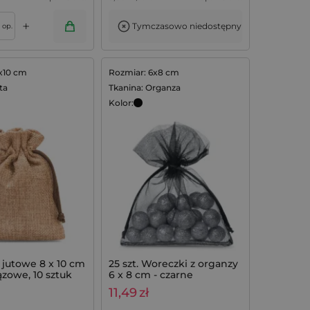
+
Tymczasowo niedostępny
op.
x10 cm
Rozmiar: 6x8 cm
ta
Tkanina: Organza
Kolor:
 jutowe 8 x 10 cm
25 szt. Woreczki z organzy
ązowe, 10 sztuk
6 x 8 cm - czarne
11,49
zł