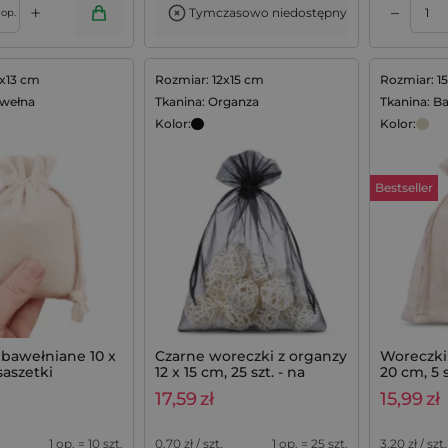
+
–
Tymczasowo niedostępny
Dodaj do koszyka
Dodaj do koszyka
op.
0x13 cm
Rozmiar: 12x15 cm
Rozmiar: 1
awełna
Tkanina: Organza
Tkanina: B
Kolor:
Kolor:
Bestseller
bawełniane 10 x
Czarne woreczki z organzy
Woreczki
saszetki
12 x 15 cm, 25 szt. - na
20 cm, 5 s
e, komplet 10
upominki weselne
opakowa
17,59
zł
15,99
zł
1 op. = 10 szt.
0,70
zł / szt.
1 op. = 25 szt.
3,20
zł / szt.