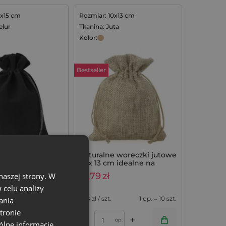
2x15 cm
Rozmiar: 10x13 cm
elur
Tkanina: Juta
Kolor:
Bestseller
oreczki welurowe
Naturalne woreczki jutowe
m - czarne
10 x 13 cm idealne na
mydełka lawendowe - 10
15,79
zł
naszej strony. W
szt.
celu analizy
1 op. = 10 szt.
1,58
zł / szt.
1 op. = 10 szt.
ania
tronie
+
+
–
op.
op.
ólne informacje,