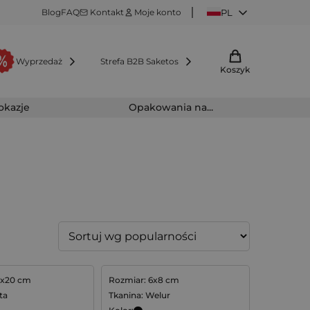
Blog
FAQ
Kontakt
Moje konto
PL
Wyprzedaż
Strefa B2B Saketos
Koszyk
 okazje
Opakowania na...
5x20 cm
Rozmiar: 6x8 cm
ta
Tkanina: Welur