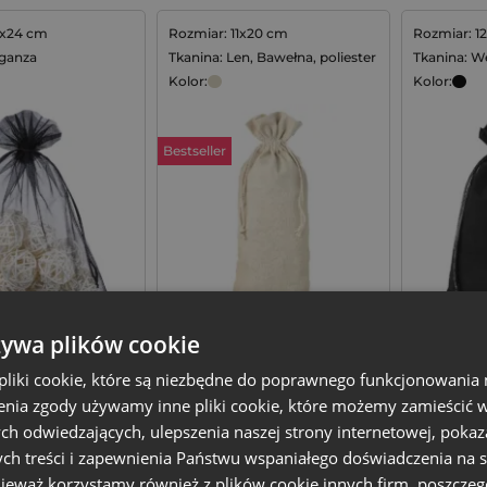
8x24 cm
Rozmiar: 11x20 cm
Rozmiar: 1
rganza
Tkanina: Len, Bawełna, poliester
Tkanina: W
Kolor:
Kolor:
Bestseller
z organzy 18 x 24
Woreczki à la lniane 11 x 20
10 szt. W
żywa plików cookie
r czarny, zestaw
cm, 10 szt. - kolor naturalny
12 x 15 c
19,99
zł
19,99
zł
liki cookie, które są niezbędne do poprawnego funkcjonowania 
nia zgody używamy inne pliki cookie, które możemy zamieścić w 
1 op. = 10 szt.
2,00
zł / szt.
1 op. = 10 szt.
2,00
zł / szt.
ch odwiedzających, ulepszenia naszej strony internetowej, pokaz
ch treści i zapewnienia Państwu wspaniałego doświadczenia na s
+
+
–
–
Dodaj do koszyka
Dodaj do koszyka
op.
op.
nieważ korzystamy również z plików cookie innych firm, poszczeg