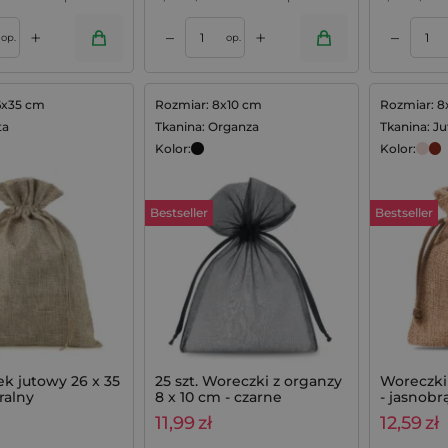
+
+
–
–
Dodaj do koszyka
op.
op.
6x35 cm
Rozmiar: 8x10 cm
Rozmiar: 8
ta
Tkanina: Organza
Tkanina: Ju
Kolor:
Kolor:
Bestseller
Bestseller
rek jutowy 26 x 35
25 szt. Woreczki z organzy
Woreczki
ralny
8 x 10 cm - czarne
- jasnobr
11,99
zł
12,59
zł