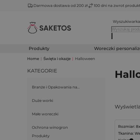
Darmowa dostawa od 200 zł
100 dni na zwrot produ
Wyszukiwarka
Produkty
Woreczki personali
Home
|
Święta i okazje
|
Halloween
KATEGORIE
Hall
Branże i Opakowania na…
Duże worki
Wyświetla
Małe woreczki
Rozmiar: 8
Ochrona winogron
Tkanina: We
Produkty