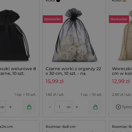
Kolor:
Kolor:
Bestseller
Bestseller
eczki welurowe 8
Czarne worki z organzy 22
Woreczki 
arne, 10 szt.
x 30 cm, 10 szt. - na
cm w kol
prezenty i do ochrony
(5 szt.)
15,99
zł
12,99
zł
roślin
1 op. = 10 szt.
1,60
zł / szt.
1 op. = 10 szt.
2,60
zł / szt.
+
+
–
Tymc
Dodaj do koszyka
op.
op.
8x24 cm
Rozmiar: 6x8 cm
Rozmiar: 8