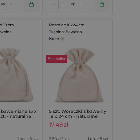
+
+
–
op.
op.
5x20 cm
Rozmiar: 18x24 cm
awełna
Tkanina: Bawełna
Kolor:
Bestseller
 bawełniane 15 x
5 szt. Woreczki z bawełny
zt. - naturalne
18 x 24 cm - naturalne
nia
17,49
zł
1 op. = 5 szt.
3,50
zł / szt.
1 op. = 5 szt.