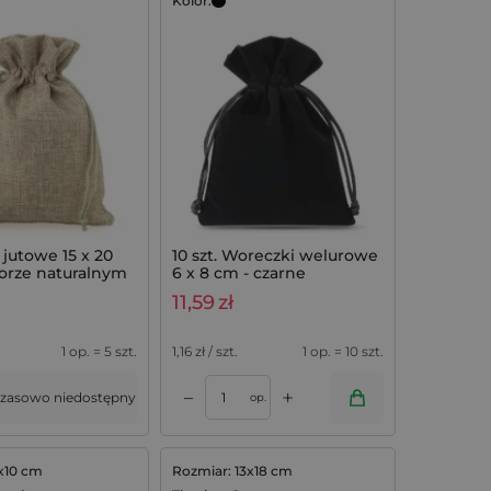
Kolor:
jutowe 15 x 20
10 szt. Woreczki welurowe
orze naturalnym
6 x 8 cm - czarne
11,59
zł
1 op. = 5 szt.
1,16
zł / szt.
1 op. = 10 szt.
+
–
zasowo niedostępny
op.
x10 cm
Rozmiar: 13x18 cm