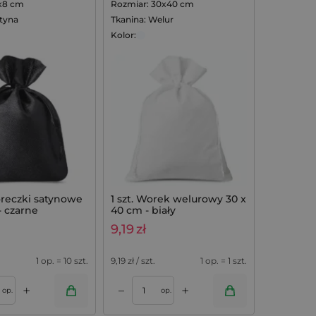
x8 cm
Rozmiar: 30x40 cm
atyna
Tkanina: Welur
Kolor:
oreczki satynowe
1 szt. Worek welurowy 30 x
- czarne
40 cm - biały
9,19
zł
1 op. = 10 szt.
9,19
zł / szt.
1 op. = 1 szt.
+
+
–
op.
op.