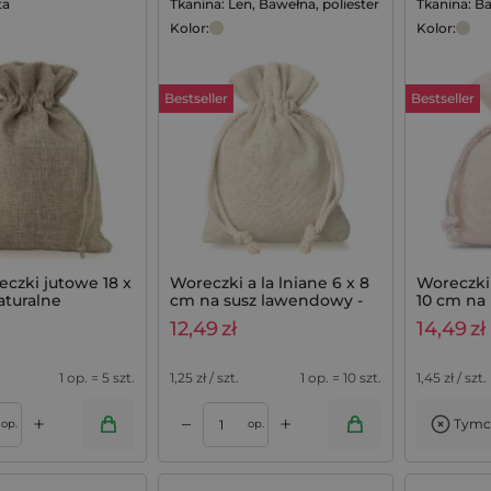
ta
Tkanina: Len, Bawełna, poliester
Tkanina: B
Kolor:
Kolor:
Bestseller
Bestseller
reczki jutowe 18 x
Woreczki a la lniane 6 x 8
Woreczki
aturalne
cm na susz lawendowy -
10 cm na
10 szt.
i szuflad -
12,49
zł
14,49
zł
1 op. = 5 szt.
1,25
zł / szt.
1 op. = 10 szt.
1,45
zł / szt.
+
+
–
Tymc
Dodaj do koszyka
op.
op.