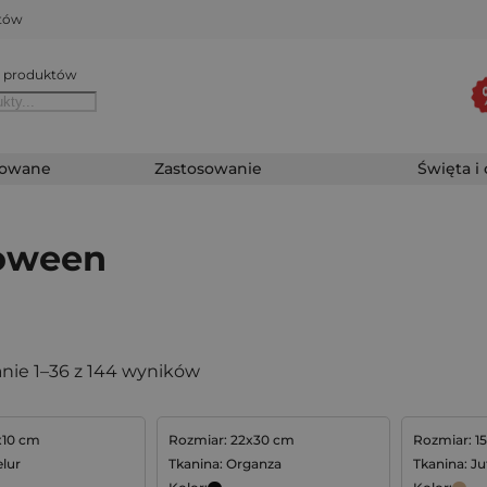
któw
 produktów
zowane
Zastosowanie
Święta i
oween
nie 1–36 z 144 wyników
x10 cm
Rozmiar: 22x30 cm
Rozmiar: 1
lur
Tkanina: Organza
Tkanina: Ju