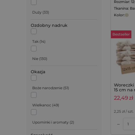
Rozmiar: 1
Tkanina: B
Duży
(
33
)
Kolor:
Ozdobny nadruk
Bestseller
Tak
(
14
)
Nie
(
130
)
Mix kolorów
(
1
)
Okazja
Zielony
(
1
)
Woreczki 
Boże narodzenie
(
51
)
15 cm na 
Pomarańczowy
(
13
)
saszetki
22,49
zł
komplet 1
Wielkanoc
(
49
)
Brązowy
(
15
)
2,25
zł / szt.
Upominki i aromaty
(
2
)
–
Dodaj do koszyka
Dodaj do koszyka