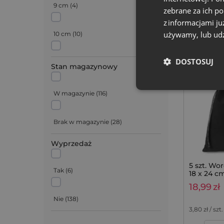
11 cm
(
7
)
9 cm
(
4
)
zebrane za ich p
z informacjami ju
Rozmiar: 1
12 cm
(
12
)
używamy, lub udz
10 cm
(
10
)
Tkanina: We
Kolor:
13 cm
(
9
)
DOSTOSUJ
12 cm
(
7
)
Stan magazynowy
15 cm
(
12
)
13 cm
(
11
)
W magazynie
(
116
)
16 cm
(
5
)
14 cm
(
4
)
Brak w magazynie
(
28
)
Wyprzedaż
18 cm
(
11
)
15 cm
(
12
)
5 szt. Wo
Tak
(
6
)
18 x 24 c
22 cm
(
8
)
18 cm
(
7
)
18,99
zł
Nie
(
138
)
26 cm
(
5
)
19 cm
(
1
)
3,80
zł / szt.