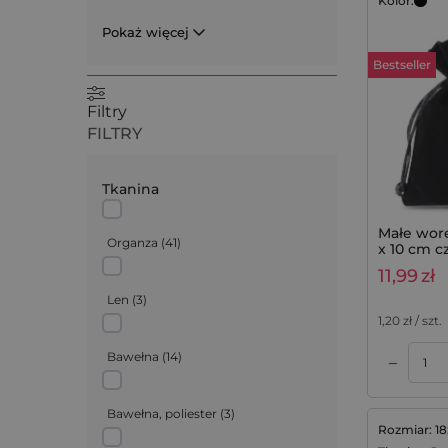
Kolor:
Pokaż więcej
Bestseller
Filtry
FILTRY
Tkanina
Małe wor
Organza
(
41
)
x 10 cm cz
11,99
zł
Len
(
3
)
1,20
zł / szt.
Bawełna
(
14
)
–
Dodaj do koszyka
Dodaj do koszyka
Bawełna, poliester
(
3
)
Rozmiar: 1