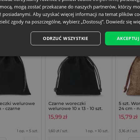
omocą, mogą zostać przekazane do naszych partnerów, którzy mo
ż posiadanymi. Aby uzyskać więcej informacji na temat plików co
8x24 cm
Rozmiar: 10x13 cm
Rozmiar: 1
ielić zgody na poszczególne, wybierz „Dostosuj”.
Dowiedz się wię
lur
Tkanina: Welur
Tkanina: Ju
Kolor:
Kolor:
ODRZUĆ WSZYSTKIE
AKCEPTUJ
Bestseller
Bestseller
reczki welurowe
Czarne woreczki
5 szt. Wo
m - czarne
welurowe 10 x 13 - 10 szt.
24 cm - 
eleganckie opakowania
15,99
zł
15,79
zł
na biżuterię i upominki
1 op. = 5 szt.
1,60
zł / szt.
1 op. = 10 szt.
3,16
zł / szt.