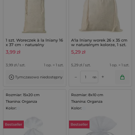
1 szt. Woreczek à la lniany 16
A'la lniany worek 26 x 35 cm
x 37 cm - naturalny
w naturalnym kolorze, 1 szt.
3,99
zł
5,29
zł
3,99
zł / szt.
1 op. = 1 szt.
5,29
zł / szt.
1 op. = 1 szt.
+
–
Tymczasowo niedostępny
op.
Rozmiar: 15x20 cm
Rozmiar: 8x10 cm
Tkanina: Organza
Tkanina: Organza
Kolor:
Kolor:
Bestseller
Bestseller