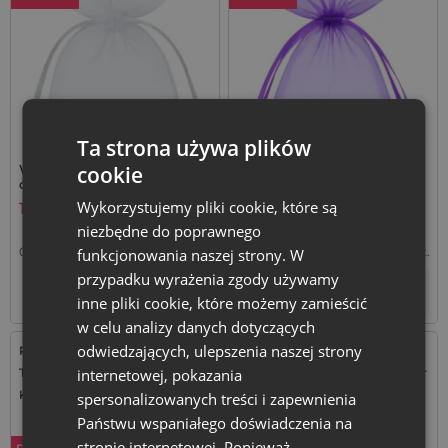
Ta strona używa plików
cookie
Woreczki z organzy 12 x 15
Ciemnofioletowe woreczki z
cm na mydełka i saszetki
organzy 9 x 12 cm na
lawendowe - 25 szt.
lawendę - 25 szt.
Wykorzystujemy pliki cookie, które są
17,59
zł
13,59
zł
niezbędne do poprawnego
0,70
zł / szt.
1 op. = 25 szt.
0,54
zł / szt.
1 op. = 25 szt.
funkcjonowania naszej strony. W
przypadku wyrażenia zgody używamy
+
+
–
–
op.
op.
inne pliki cookie, które możemy zamieścić
w celu analizy danych dotyczących
odwiedzających, ulepszenia naszej strony
Rozmiar: 26x35 cm
Rozmiar: 35x50 cm
internetowej, pokazania
Tkanina: Organza
Tkanina: Len, Bawełna, poliester
Kolor:
Kolor:
spersonalizowanych treści i zapewnienia
Państwu wspaniałego doświadczenia na
stronie internetowej. Ponieważ