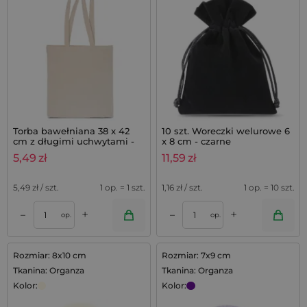
Torba bawełniana 38 x 42
10 szt. Woreczki welurowe 6
cm z długimi uchwytami -
x 8 cm - czarne
kolor naturalny
5,49
zł
11,59
zł
5,49
zł / szt.
1 op. = 1 szt.
1,16
zł / szt.
1 op. = 10 szt.
+
+
–
–
op.
op.
Rozmiar: 8x10 cm
Rozmiar: 7x9 cm
Tkanina: Organza
Tkanina: Organza
Kolor:
Kolor: