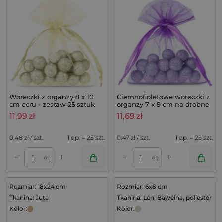
Woreczki z organzy 8 x 10
Ciemnofioletowe woreczki z
cm ecru - zestaw 25 sztuk
organzy 7 x 9 cm na drobne
upominki z lawendą,
11,99
zł
11,69
zł
komplet 25 szt.
0,48
zł / szt.
1 op. = 25 szt.
0,47
zł / szt.
1 op. = 25 szt.
+
+
–
–
op.
op.
Rozmiar: 18x24 cm
Rozmiar: 6x8 cm
Tkanina: Juta
Tkanina: Len, Bawełna, poliester
Kolor:
Kolor: