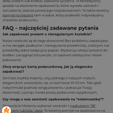
datę urodzin lub krótkie, zabawne życzenia. To fantastyczny
sposób na stworzenie opakowania, które wywoła uśmiech i
wzruszenie, jeszcze przed jego rozpakowaniem. To także świetny
pomysł na prezent
sam w sobie, który podkreśli indywidualny
charakter podarunku.
FAQ – najczęściej zadawane pytania
Jak zapakować prezent o nieregularnym kształcie?
Nasze woreczki są do tego stworzone! Bez problemu zapakujesz
w nie okrągłe, podłużne i nieregularne przedmioty, z którymi nie
poradziłby sobie tradycyjny papier. Wystarczy włożyć prezent do
środka i zaciągnąć sznureczki, co zapewni estetyczne i łatwe
pakowanie.
Chcę wręczyć kartę podarunkową. jak ją elegancko
zapakować?
Zamiast zwykłej koperty, użyj jednego z naszych małych,
eleganckich woreczków, np. w rozmiarze 10×13 cm. Taki gest
natychmiast podnosi rangę prezentu i pokazuje Twoją
staranność, czyniąc nawet prosty podarunek wyjątkowym.
Czy mogę u was zamówić opakowania na “osiemnastkę”?
Oczywiście! Możemy wykonać woreczki z
nadrukiem “18”,
imieniem jubilata i datą
. To świetny pomysł na opakowania na