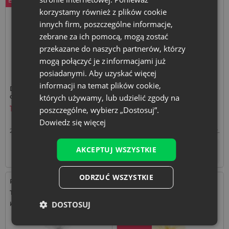
Bestseller
Bestseller
korzystamy również z plików cookie
innych firm, poszczególne informacje,
zebrane za ich pomocą, mogą zostać
przekazane do naszych partnerów, którzy
mogą połączyć je z informacjami już
posiadanymi. Aby uzyskać więcej
informacji na temat plików cookie,
Duże worki z organzy 26 x 35
À la lniany worek 35 x 50 cm
cm, 5 szt. - kolor biały
- kolor naturalny
których używamy, lub udzielić zgody na
11,49
zł
8,39
zł
poszczególne, wybierz „Dostosuj”.
Dowiedz się więcej
2,30
zł / szt.
1 op. = 5 szt.
8,39
zł / szt.
1 op. = 1 szt.
AKCEPTUJ WSZYSTKIE
+
+
–
–
op.
op.
ODRZUĆ WSZYSTKIE
Rozmiar: 13x27 cm
Rozmiar: 15x20 cm
Tkanina: Organza
Tkanina: Organza
DOSTOSUJ
Kolor:
Kolor: