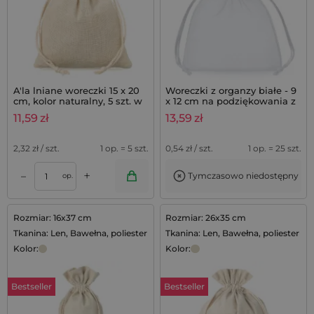
A'la lniane woreczki 15 x 20
Woreczki z organzy białe - 9
cm, kolor naturalny, 5 szt. w
x 12 cm na podziękowania z
opakowaniu
lawendą - 25 szt.
11,59
zł
13,59
zł
2,32
zł / szt.
1 op. = 5 szt.
0,54
zł / szt.
1 op. = 25 szt.
+
–
Tymczasowo niedostępny
op.
Rozmiar: 16x37 cm
Rozmiar: 26x35 cm
Tkanina: Len, Bawełna, poliester
Tkanina: Len, Bawełna, poliester
Kolor:
Kolor:
Bestseller
Bestseller