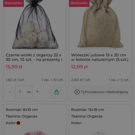
Bestseller
Bestseller
Czarne worki z organzy 22 x
Woreczki jutowe 15 x 20 cm
30 cm, 10 szt. - na prezenty i
w kolorze naturalnym (5 szt.)
do ochrony roślin
15,99
zł
12,99
zł
1,60
zł / szt.
1 op. = 10 szt.
2,60
zł / szt.
1 op. = 5 szt.
+
–
Tymczasowo niedostępny
op.
Rozmiar: 8x10 cm
Rozmiar: 13x18 cm
Tkanina: Organza
Tkanina: Organza
Kolor:
Kolor: