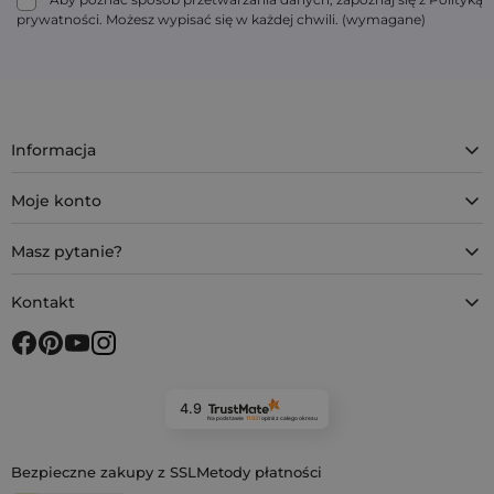
Aby poznać sposób przetwarzania danych, zapoznaj się z Polityką
prywatności. Możesz wypisać się w każdej chwili. (wymagane)
Informacja
Moje konto
Masz pytanie?
Kontakt
4.9
Na podstawie
11 931
opinii
z całego okresu
Bezpieczne zakupy z SSL
Metody płatności