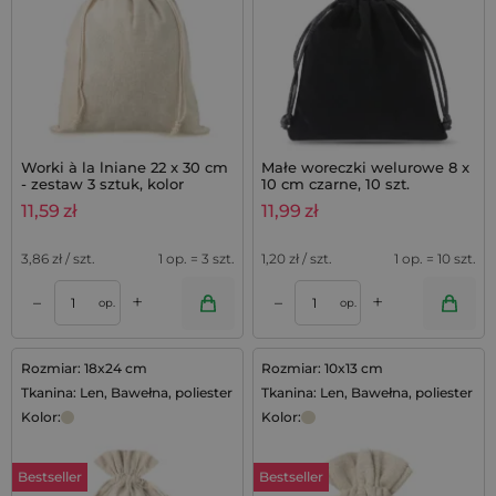
Worki à la lniane 22 x 30 cm
Małe woreczki welurowe 8 x
- zestaw 3 sztuk, kolor
10 cm czarne, 10 szt.
naturalny
11,59
zł
11,99
zł
3,86
zł / szt.
1 op. = 3 szt.
1,20
zł / szt.
1 op. = 10 szt.
+
+
–
–
op.
op.
Rozmiar: 18x24 cm
Rozmiar: 10x13 cm
Tkanina: Len, Bawełna, poliester
Tkanina: Len, Bawełna, poliester
Kolor:
Kolor:
Bestseller
Bestseller