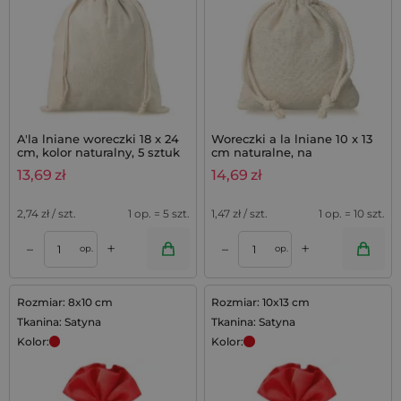
A'la lniane woreczki 18 x 24
Woreczki a la lniane 10 x 13
cm, kolor naturalny, 5 sztuk
cm naturalne, na
podziękowania z lawendą -
13,69
zł
14,69
zł
10 szt.
2,74
zł / szt.
1 op. = 5 szt.
1,47
zł / szt.
1 op. = 10 szt.
+
+
–
–
op.
op.
Rozmiar: 8x10 cm
Rozmiar: 10x13 cm
Tkanina: Satyna
Tkanina: Satyna
Kolor:
Kolor: