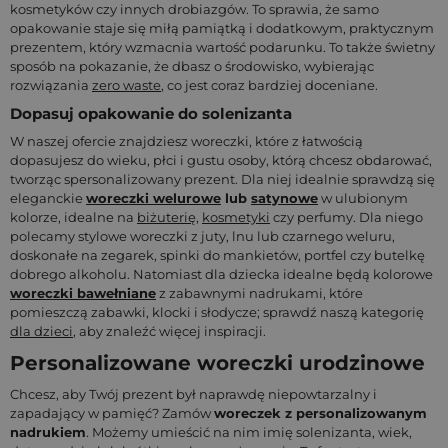
kosmetyków czy innych drobiazgów. To sprawia, że samo
opakowanie staje się miłą pamiątką i dodatkowym, praktycznym
prezentem, który wzmacnia wartość podarunku. To także świetny
sposób na pokazanie, że dbasz o środowisko, wybierając
rozwiązania
zero waste
, co jest coraz bardziej doceniane.
Dopasuj opakowanie do solenizanta
W naszej ofercie znajdziesz woreczki, które z łatwością
dopasujesz do wieku, płci i gustu osoby, którą chcesz obdarować,
tworząc spersonalizowany prezent. Dla niej idealnie sprawdzą się
eleganckie
woreczki welurowe
lub
satynowe
w ulubionym
kolorze, idealne na
biżuterię
,
kosmetyki
czy perfumy. Dla niego
polecamy stylowe woreczki z juty, lnu lub czarnego weluru,
doskonałe na zegarek, spinki do mankietów, portfel czy butelkę
dobrego alkoholu. Natomiast dla dziecka idealne będą kolorowe
woreczki bawełniane
z zabawnymi nadrukami, które
pomieszczą zabawki, klocki i słodycze; sprawdź naszą kategorię
dla dzieci
, aby znaleźć więcej inspiracji.
Personalizowane woreczki urodzinowe
Chcesz, aby Twój prezent był naprawdę niepowtarzalny i
zapadający w pamięć? Zamów
woreczek z personalizowanym
nadrukiem
. Możemy umieścić na nim imię solenizanta, wiek,