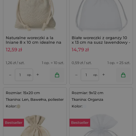
Naturalne woreczki a la
Białe woreczki z organzy 10
lniane 8 x 10 cm idealne na
x 13 cm na susz lawendowy -
lawendę do szafy - 10 szt.
25 szt.
12,59
zł
14,79
zł
1,26
zł / szt.
1 op. = 10 szt.
0,59
zł / szt.
1 op. = 25 szt.
+
+
–
–
op.
op.
Rozmiar: 15x20 cm
Rozmiar: 9x12 cm
Tkanina: Len, Bawełna, poliester
Tkanina: Organza
Kolor:
Kolor:
Bestseller
Bestseller