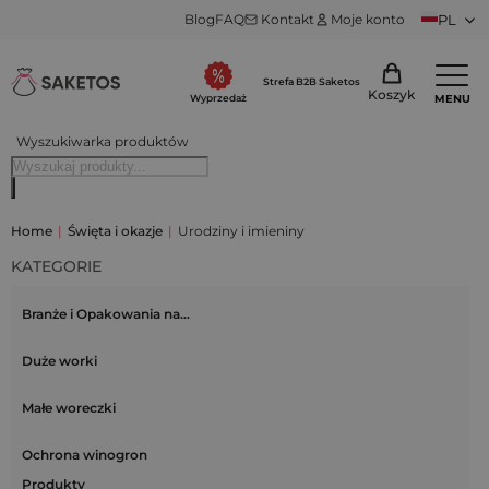
Blog
FAQ
Kontakt
Moje konto
PL
Strefa B2B Saketos
Koszyk
MENU
Wyprzedaż
Wyszukiwarka produktów
Home
|
Święta i okazje
|
Urodziny i imieniny
KATEGORIE
Branże i Opakowania na…
Duże worki
Małe woreczki
Ochrona winogron
Produkty