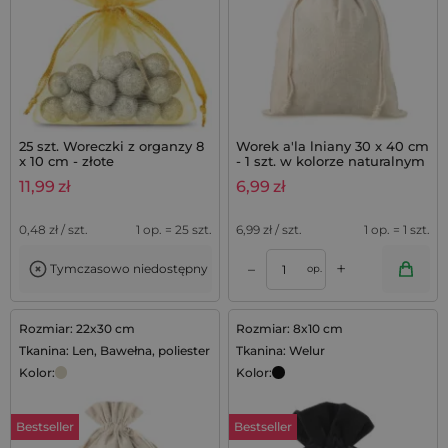
25 szt. Woreczki z organzy 8
Worek a'la lniany 30 x 40 cm
x 10 cm - złote
- 1 szt. w kolorze naturalnym
11,99
zł
6,99
zł
0,48
zł / szt.
1 op. = 25 szt.
6,99
zł / szt.
1 op. = 1 szt.
+
–
Tymczasowo niedostępny
op.
Rozmiar: 22x30 cm
Rozmiar: 8x10 cm
Tkanina: Len, Bawełna, poliester
Tkanina: Welur
Kolor:
Kolor:
Bestseller
Bestseller