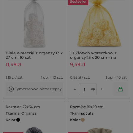
Bestseller
Białe woreczki z organzy 13 x
10 Złotych woreczków z
27 cm, 10 szt.
organzy 15 x 20 cm - na
prezenty
11,49
zł
9,49
zł
1,15
zł / szt.
1 op. = 10 szt.
0,95
zł / szt.
1 op. = 10 szt.
+
–
Tymczasowo niedostępny
op.
Rozmiar: 22x30 cm
Rozmiar: 15x20 cm
Tkanina: Organza
Tkanina: Juta
Kolor:
Kolor: