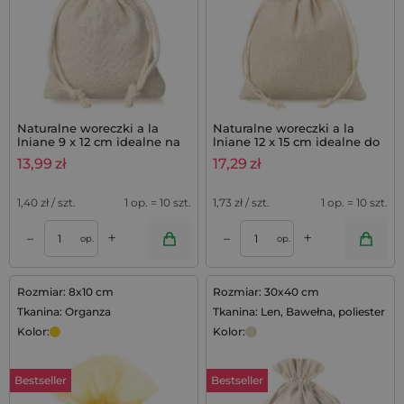
Naturalne woreczki a la
Naturalne woreczki a la
lniane 9 x 12 cm idealne na
lniane 12 x 15 cm idealne do
mydełka lawendowe,
zestawów lawendowych - 10
13,99
zł
17,29
zł
zestaw 10 szt.
szt.
1,40
zł / szt.
1 op. = 10 szt.
1,73
zł / szt.
1 op. = 10 szt.
+
+
–
–
op.
op.
Rozmiar: 8x10 cm
Rozmiar: 30x40 cm
Tkanina: Organza
Tkanina: Len, Bawełna, poliester
Kolor:
Kolor:
Bestseller
Bestseller