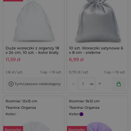
Duże woreczki z organzy 18
10 szt. Woreczki satynowe 6
x 24 cm, 10 szt. - kolor biały
x 8 cm - srebrne
11,59
zł
6,99
zł
1,16
zł / szt.
1 op. = 10 szt.
0,70
zł / szt.
1 op. = 10 szt.
+
–
Tymczasowo niedostępny
op.
Rozmiar: 12x15 cm
Rozmiar: 9x12 cm
Tkanina: Organza
Tkanina: Organza
Kolor:
Kolor:
Bestseller
Bestseller