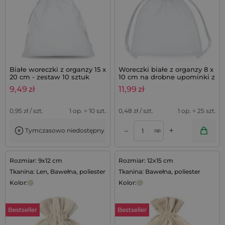
Białe woreczki z organzy 15 x
Woreczki białe z organzy 8 x
20 cm - zestaw 10 sztuk
10 cm na drobne upominki z
lawendą - 25 szt.
9,49
zł
11,99
zł
0,95
zł / szt.
1 op. = 10 szt.
0,48
zł / szt.
1 op. = 25 szt.
+
–
Tymczasowo niedostępny
op.
Rozmiar: 9x12 cm
Rozmiar: 12x15 cm
Tkanina: Len, Bawełna, poliester
Tkanina: Bawełna, poliester
Kolor:
Kolor:
Bestseller
Bestseller