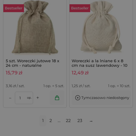
Bestseller
Bestseller
5 szt. Woreczki jutowe 18 x
Woreczki a la lniane 6 x 8
24 cm - naturalne
cm na susz lawendowy - 10
szt.
15,79
zł
12,49
zł
3,16
zł / szt.
1 op. = 5 szt.
1,25
zł / szt.
1 op. = 10 szt.
+
–
Tymczasowo niedostępny
op.
1
2
…
22
23
→