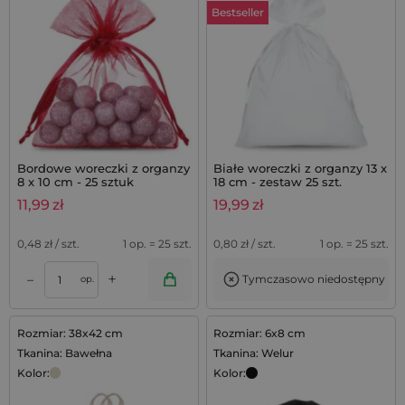
Bestseller
Bordowe woreczki z organzy
Białe woreczki z organzy 13 x
8 x 10 cm - 25 sztuk
18 cm - zestaw 25 szt.
11,99
zł
19,99
zł
0,48
zł / szt.
1 op. = 25 szt.
0,80
zł / szt.
1 op. = 25 szt.
+
–
Tymczasowo niedostępny
op.
Rozmiar: 38x42 cm
Rozmiar: 6x8 cm
Tkanina: Bawełna
Tkanina: Welur
Kolor:
Kolor: