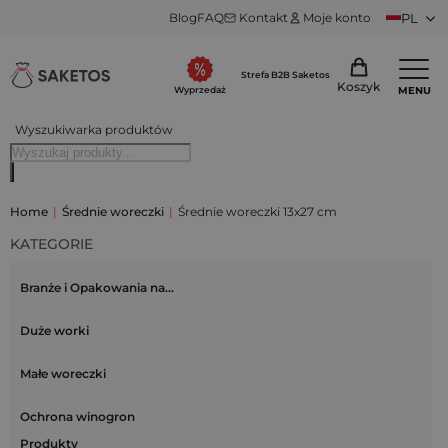
Blog
FAQ
Kontakt
Moje konto
PL
Strefa B2B Saketos
Koszyk
MENU
Wyprzedaż
Wyszukiwarka produktów
Home
|
Średnie woreczki
|
Średnie woreczki 13x27 cm
KATEGORIE
Branże i Opakowania na…
Duże worki
Małe woreczki
Ochrona winogron
Produkty