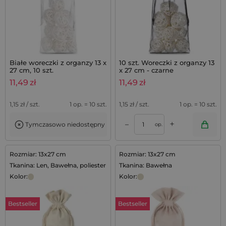
Białe woreczki z organzy 13 x
10 szt. Woreczki z organzy 13
27 cm, 10 szt.
x 27 cm - czarne
11,49
zł
11,49
zł
1,15
zł / szt.
1 op. = 10 szt.
1,15
zł / szt.
1 op. = 10 szt.
+
–
Tymczasowo niedostępny
op.
Rozmiar: 13x27 cm
Rozmiar: 13x27 cm
Tkanina: Len, Bawełna, poliester
Tkanina: Bawełna
Kolor:
Kolor:
Bestseller
Bestseller