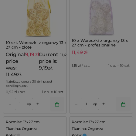
10 x Woreczki z organzy 13 x
10 szt. Woreczki z organzy 13 x
27 cm - profesjonalne
27 cm - złote
opakowanie na prezenty
11,49
zł
Original
9,19
zł
Current
11,49
zł
price
price is:
1,15
zł / szt.
1 op. = 10 szt.
was:
9,19zł.
11,49zł.
Najniższa cena z 30 dni przed
obniżką:
9,19
zł
.
0,92
zł / szt.
1 op. = 10 szt.
+
+
–
–
op.
op.
Rozmiar: 13x27 cm
Rozmiar: 13x27 cm
Tkanina: Organza
Tkanina: Organza
Kolor:
Kolor: