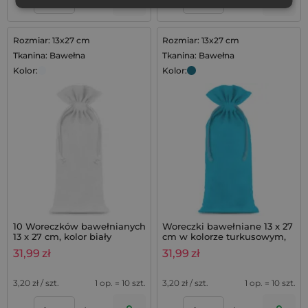
Rozmiar: 13x27 cm
Rozmiar: 13x27 cm
Tkanina: Bawełna
Tkanina: Bawełna
Kolor:
Kolor:
10 Woreczków bawełnianych
Woreczki bawełniane 13 x 27
13 x 27 cm, kolor biały
cm w kolorze turkusowym,
10 szt.
31,99
zł
31,99
zł
3,20
zł / szt.
1 op. = 10 szt.
3,20
zł / szt.
1 op. = 10 szt.