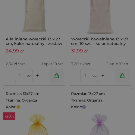
À la lniane woreczki 13 x 27
Woreczki bawełniane 13 x 27
cm, kolor naturalny - zestaw
cm, 10 szt. - kolor naturalny
10 sztuk
24,99
zł
31,99
zł
2,50
zł / szt.
1 op. = 10 szt.
3,20
zł / szt.
1 op. = 10 szt.
+
+
–
–
op.
op.
Rozmiar: 13x27 cm
Rozmiar: 13x27 cm
Tkanina: Organza
Tkanina: Organza
Kolor:
Kolor:
-20%