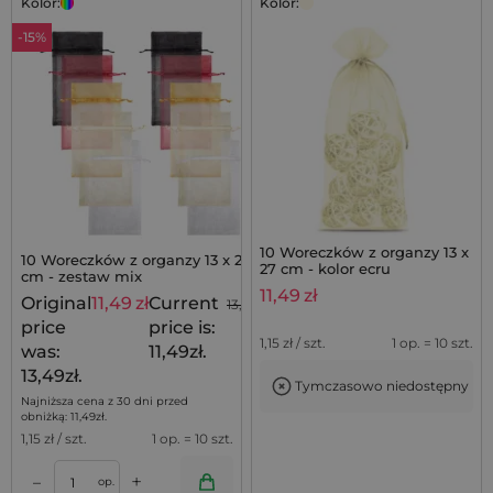
Kolor:
Kolor:
-15%
10 Woreczków z organzy 13 x
10 Woreczków z organzy 13 x 27
27 cm - kolor ecru
cm - zestaw mix
11,49
zł
Original
11,49
zł
Current
13,49
zł
price
price is:
1,15
zł / szt.
1 op. = 10 szt.
was:
11,49zł.
13,49zł.
Tymczasowo niedostępny
Najniższa cena z 30 dni przed
obniżką:
11,49
zł
.
1,15
zł / szt.
1 op. = 10 szt.
+
–
op.