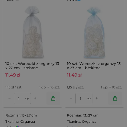
10 szt. Woreczki z organzy 13
10 szt. Woreczki z organzy 13
x 27 cm - srebrne
x 27 cm - błękitne
11,49
zł
11,49
zł
1,15
zł / szt.
1 op. = 10 szt.
1,15
zł / szt.
1 op. = 10 szt.
+
+
–
–
op.
op.
Rozmiar: 13x27 cm
Rozmiar: 13x27 cm
Tkanina: Organza
Tkanina: Organza