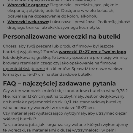
Woreczki z organzy
:
Eleganckie i prześwitujące, pięknie
eksponują etykietę butelki. Dostępne w wielu kolorach,
pozwalają na dopasowanie do koloru alkoholu.
Woreczki welurowe
:
Luksusowe i prestiżowe. Podkreślą jakość
drogiego trunku lub ekskluzywnego kosmetyku.
Personalizowane woreczki na butelki
Chcesz, aby Twój prezent lub produkt firmowy był jeszcze
bardziej wyjątkowy? Zamów
woreczki 13×27 cm z Twoim logo
lub dedykowaną grafiką. To świetny sposób na promocję winnicy,
browaru rzemieślniczego czy jako opakowanie na firmowe
upominki świąteczne
dla klientów. Sprawdź też nasze większe
formaty, np.
16×37 cm
na standardowe butelki.
FAQ – najczęściej zadawane pytania
Czy w ten woreczek zmieści się standardowa butelka wina 0,75l?
Nie, rozmiar 13×27 cm jest na to zbyt mały. Jest on dedykowany
do butelek o pojemności do ok. 0,5l. Na standardową butelkę
wina polecamy woreczki w rozmiarze 16×37 cm.
Czy materiał jest wystarczająco wytrzymały, aby utrzymać ciężar
szklanej butelki?
Tak, zarówno juta, jak i organza czy welur, z których wykonujemy
te woreczki, są materiałami o dużej wytrzymałości, w pełni