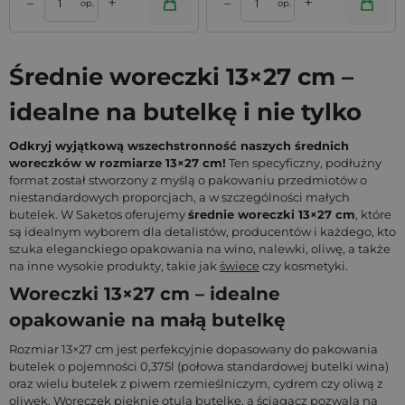
+
+
–
–
op.
op.
Średnie woreczki 13×27 cm –
idealne na butelkę i nie tylko
Odkryj wyjątkową wszechstronność naszych średnich
woreczków w rozmiarze 13×27 cm!
Ten specyficzny, podłużny
format został stworzony z myślą o pakowaniu przedmiotów o
niestandardowych proporcjach, a w szczególności małych
butelek. W Saketos oferujemy
średnie woreczki 13×27 cm
, które
są idealnym wyborem dla detalistów, producentów i każdego, kto
szuka eleganckiego opakowania na wino, nalewki, oliwę, a także
na inne wysokie produkty, takie jak
świece
czy kosmetyki.
Woreczki 13×27 cm – idealne
opakowanie na małą butelkę
Rozmiar 13×27 cm jest perfekcyjnie dopasowany do pakowania
butelek o pojemności 0,375l (połowa standardowej butelki wina)
oraz wielu butelek z piwem rzemieślniczym, cydrem czy oliwą z
oliwek. Woreczek pięknie otula butelkę, a ściągacz pozwala na