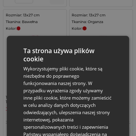
Rozmiar: 13x27 cm
Rozmiar: 13x27 cm
Tkanina: Bawełna
Tkanina: Organza
Kolor:
Kolor:
Ta strona używa plików
cookie
Wykorzystujemy pliki cookie, które są
niezbędne do poprawnego
funkcjonowania naszej strony. W
przypadku wyrażenia zgody używamy
inne pliki cookie, które możemy zamieścić
10 szt. Woreczki bawełniane
10 szt. Woreczki z organzy 13
13 x 27 cm - czerwone
x 27 cm - bordowe
w celu analizy danych dotyczących
31,99
zł
11,49
zł
odwiedzających, ulepszenia naszej strony
internetowej, pokazania
3,20
zł / szt.
1 op. = 10 szt.
1,15
zł / szt.
1 op. = 10 szt.
spersonalizowanych treści i zapewnienia
+
+
Państwu wspaniałego doświadczenia na
–
–
op.
op.