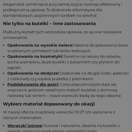
eleganckie zamknięcie przy samej szyjce, tworząc efektowną i
profesjonalną oprawę. To doskonała alternatywa dla
standardowych, papierowych torebek na alkohol.
Nie tylko na butelki – inne zastosowania
Podłużny kształt tych woreczków sprawia, że są one niezwykle
uniwersalne:
Opakowania na wysokie świece:
Idealne do pakowania świec
w szklanych cylindrach lub świec stołowych.
Opakowania na kosmetyki:
Świetne na lakiery do włosów,
suche szampony, duże butelki z balsamem czy płynem do
kąpieli.
Opakowania na słodycze:
Doskonałe na długie lizaki, pałeczki
z czekolady czy wąskie pudełka z pralinkami.
Podziękowania dla gości
:
Coraz popularniejsze staje się
wręczanie gościom weselnym małych butelek z domową
nalewką lub winem – nasze woreczki będą do tego idealne.
Wybierz materiał dopasowany do okazji
W naszej ofercie znajdziesz woreczki 13×27 cm wykonane z
różnych materiałów:
Woreczki jutowe
:
Surowe i naturalne, idealne na butelki z
winem, oliwą czy produktami rzemieślniczymi.