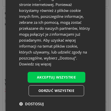
stronie internetowej. Ponieważ
korzystamy również z plików cookie
Rozmiar: 13x27 cm
Rozmiar: 13x27 cm
innych firm, poszczególne informacje,
Tkanina: Bawełna
Tkanina: Organza
zebrane za ich pomocą, mogą zostać
Kolor:
Kolor:
przekazane do naszych partnerów, którzy
mogą połączyć je z informacjami już
posiadanymi. Aby uzyskać więcej
informacji na temat plików cookie,
których używamy, lub udzielić zgody na
poszczególne, wybierz „Dostosuj”.
Dowiedz się więcej
AKCEPTUJ WSZYSTKIE
10 szt. Woreczki bawełniane
10 szt. Woreczki z organzy 13
13 x 27 cm - czarne
x 27 cm - różowe
31,99
zł
11,49
zł
ODRZUĆ WSZYSTKIE
3,20
zł / szt.
1 op. = 10 szt.
1,15
zł / szt.
1 op. = 10 szt.
DOSTOSUJ
+
+
–
–
op.
op.