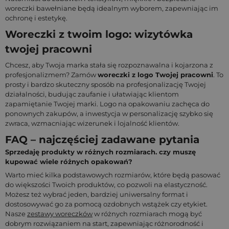
woreczki bawełniane będą idealnym wyborem, zapewniając im
ochronę i estetykę.
Woreczki z twoim logo: wizytówka
twojej pracowni
Chcesz, aby Twoja marka stała się rozpoznawalna i kojarzona z
profesjonalizmem? Zamów
woreczki z logo Twojej pracowni
. To
prosty i bardzo skuteczny sposób na profesjonalizację Twojej
działalności, budując zaufanie i ułatwiając klientom
zapamiętanie Twojej marki. Logo na opakowaniu zachęca do
ponownych zakupów, a inwestycja w personalizację szybko się
zwraca, wzmacniając wizerunek i lojalność klientów.
FAQ – najczęściej zadawane pytania
Sprzedaję produkty w różnych rozmiarach. czy muszę
kupować wiele różnych opakowań?
Warto mieć kilka podstawowych rozmiarów, które będą pasować
do większości Twoich produktów, co pozwoli na elastyczność.
Możesz też wybrać jeden, bardziej uniwersalny format i
dostosowywać go za pomocą ozdobnych wstążek czy etykiet.
Nasze
zestawy woreczków
w różnych rozmiarach mogą być
dobrym rozwiązaniem na start, zapewniając różnorodność i