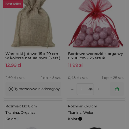
Bestseller
Woreczki jutowe 15 x 20 cm
Bordowe woreczki z organzy
w kolorze naturalnym (5 szt.)
8 x 10 cm - 25 sztuk
12,99
zł
11,99
zł
2,60
zł / szt.
1 op. = 5 szt.
0,48
zł / szt.
1 op. = 25 szt.
+
–
Tymczasowo niedostępny
op.
Rozmiar: 13x18 cm
Rozmiar: 6x8 cm
Tkanina: Organza
Tkanina: Welur
Kolor:
Kolor: