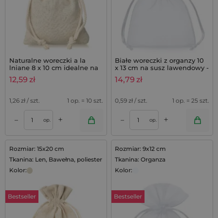
Naturalne woreczki a la
Białe woreczki z organzy 10
lniane 8 x 10 cm idealne na
x 13 cm na susz lawendowy -
lawendę do szafy - 10 szt.
25 szt.
12,59
zł
14,79
zł
1,26
zł / szt.
1 op. = 10 szt.
0,59
zł / szt.
1 op. = 25 szt.
+
+
–
–
op.
op.
Rozmiar: 15x20 cm
Rozmiar: 9x12 cm
Tkanina: Len, Bawełna, poliester
Tkanina: Organza
Kolor:
Kolor:
Bestseller
Bestseller