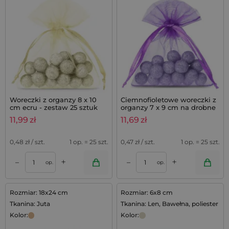
Woreczki z organzy 8 x 10
Ciemnofioletowe woreczki z
cm ecru - zestaw 25 sztuk
organzy 7 x 9 cm na drobne
upominki z lawendą,
11,99
zł
11,69
zł
komplet 25 szt.
0,48
zł / szt.
1 op. = 25 szt.
0,47
zł / szt.
1 op. = 25 szt.
+
+
–
–
op.
op.
Rozmiar: 18x24 cm
Rozmiar: 6x8 cm
Tkanina: Juta
Tkanina: Len, Bawełna, poliester
Kolor:
Kolor: