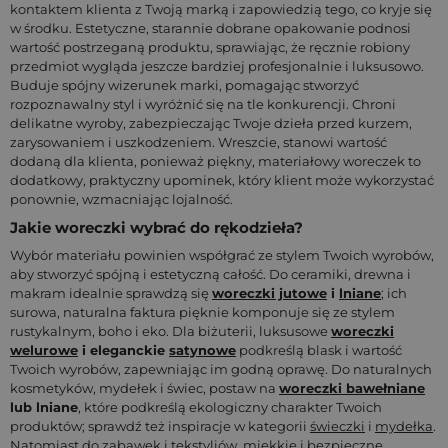
kontaktem klienta z Twoją marką i zapowiedzią tego, co kryje się
w środku. Estetyczne, starannie dobrane opakowanie podnosi
wartość postrzeganą produktu, sprawiając, że ręcznie robiony
przedmiot wygląda jeszcze bardziej profesjonalnie i luksusowo.
Buduje spójny wizerunek marki, pomagając stworzyć
rozpoznawalny styl i wyróżnić się na tle konkurencji. Chroni
delikatne wyroby, zabezpieczając Twoje dzieła przed kurzem,
zarysowaniem i uszkodzeniem. Wreszcie, stanowi wartość
dodaną dla klienta, ponieważ piękny, materiałowy woreczek to
dodatkowy, praktyczny upominek, który klient może wykorzystać
ponownie, wzmacniając lojalność.
Jakie woreczki wybrać do rękodzieła?
Wybór materiału powinien współgrać ze stylem Twoich wyrobów,
aby stworzyć spójną i estetyczną całość. Do ceramiki, drewna i
makram idealnie sprawdzą się
woreczki jutowe
i
lniane
; ich
surowa, naturalna faktura pięknie komponuje się ze stylem
rustykalnym, boho i eko. Dla biżuterii, luksusowe
woreczki
welurowe
i eleganckie
satynowe
podkreślą blask i wartość
Twoich wyrobów, zapewniając im godną oprawę. Do naturalnych
kosmetyków, mydełek i świec, postaw na
woreczki bawełniane
lub lniane
, które podkreślą ekologiczny charakter Twoich
produktów; sprawdź też inspiracje w kategorii
świeczki
i
mydełka
.
Natomiast do zabawek i tekstyliów, miękkie i bezpieczne