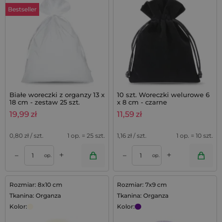
Bestseller
Białe woreczki z organzy 13 x
10 szt. Woreczki welurowe 6
18 cm - zestaw 25 szt.
x 8 cm - czarne
19,99
zł
11,59
zł
0,80
zł / szt.
1 op. = 25 szt.
1,16
zł / szt.
1 op. = 10 szt.
+
+
–
–
op.
op.
Rozmiar: 8x10 cm
Rozmiar: 7x9 cm
Tkanina: Organza
Tkanina: Organza
Kolor:
Kolor: