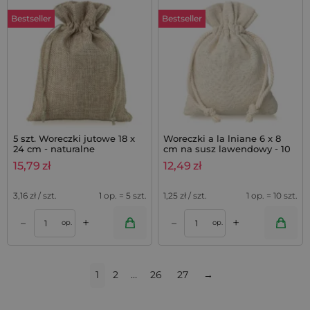
Bestseller
Bestseller
5 szt. Woreczki jutowe 18 x
Woreczki a la lniane 6 x 8
24 cm - naturalne
cm na susz lawendowy - 10
szt.
15,79
zł
12,49
zł
3,16
zł / szt.
1 op. = 5 szt.
1,25
zł / szt.
1 op. = 10 szt.
+
+
–
–
op.
op.
1
2
…
26
27
→