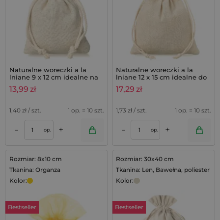
Naturalne woreczki a la
Naturalne woreczki a la
lniane 9 x 12 cm idealne na
lniane 12 x 15 cm idealne do
mydełka lawendowe,
zestawów lawendowych - 10
13,99
zł
17,29
zł
zestaw 10 szt.
szt.
1,40
zł / szt.
1 op. = 10 szt.
1,73
zł / szt.
1 op. = 10 szt.
+
+
–
–
op.
op.
Rozmiar: 8x10 cm
Rozmiar: 30x40 cm
Tkanina: Organza
Tkanina: Len, Bawełna, poliester
Kolor:
Kolor:
Bestseller
Bestseller