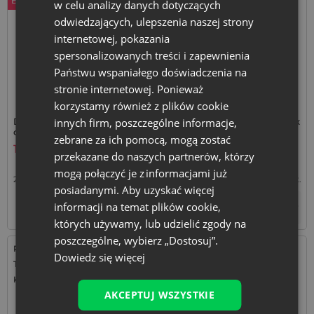
Bestseller
w celu analizy danych dotyczących
odwiedzających, ulepszenia naszej strony
internetowej, pokazania
spersonalizowanych treści i zapewnienia
Państwu wspaniałego doświadczenia na
stronie internetowej. Ponieważ
korzystamy również z plików cookie
innych firm, poszczególne informacje,
Duże worki z organzy 26 x 35
Białe woreczki z organzy 13 x
cm, 5 szt. - kolor biały
27 cm, 10 szt.
zebrane za ich pomocą, mogą zostać
11,49
zł
11,49
zł
przekazane do naszych partnerów, którzy
mogą połączyć je z informacjami już
2,30
zł / szt.
1 op. = 5 szt.
1,15
zł / szt.
1 op. = 10 szt.
posiadanymi. Aby uzyskać więcej
+
informacji na temat plików cookie,
–
Tymczasowo niedostępny
op.
których używamy, lub udzielić zgody na
poszczególne, wybierz „Dostosuj”.
Rozmiar: 22x30 cm
Rozmiar: 15x20 cm
Dowiedz się więcej
Tkanina: Bawełna
Tkanina: Organza
Kolor:
Kolor:
AKCEPTUJ WSZYSTKIE