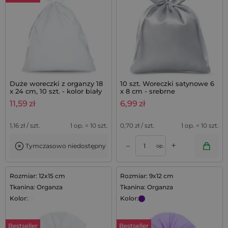
Duże woreczki z organzy 18
10 szt. Woreczki satynowe 6
x 24 cm, 10 szt. - kolor biały
x 8 cm - srebrne
11,59
zł
6,99
zł
1,16
zł / szt.
1 op. = 10 szt.
0,70
zł / szt.
1 op. = 10 szt.
+
–
Tymczasowo niedostępny
op.
Rozmiar: 12x15 cm
Rozmiar: 9x12 cm
Tkanina: Organza
Tkanina: Organza
Kolor:
Kolor:
Bestseller
Bestseller