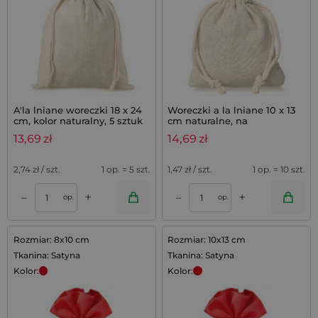
A'la lniane woreczki 18 x 24
Woreczki a la lniane 10 x 13
cm, kolor naturalny, 5 sztuk
cm naturalne, na
podziękowania z lawendą -
13,69
zł
14,69
zł
10 szt.
2,74
zł / szt.
1 op. = 5 szt.
1,47
zł / szt.
1 op. = 10 szt.
+
+
–
–
op.
op.
Rozmiar: 8x10 cm
Rozmiar: 10x13 cm
Tkanina: Satyna
Tkanina: Satyna
Kolor:
Kolor: