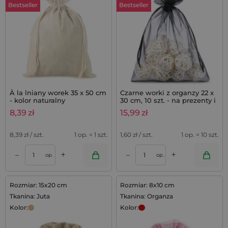
Bestseller
Bestseller
À la lniany worek 35 x 50 cm
Czarne worki z organzy 22 x
- kolor naturalny
30 cm, 10 szt. - na prezenty i
do ochrony roślin
8,39
zł
15,99
zł
8,39
zł / szt.
1 op. = 1 szt.
1,60
zł / szt.
1 op. = 10 szt.
+
+
–
–
op.
op.
Rozmiar: 15x20 cm
Rozmiar: 8x10 cm
Tkanina: Juta
Tkanina: Organza
Kolor:
Kolor: