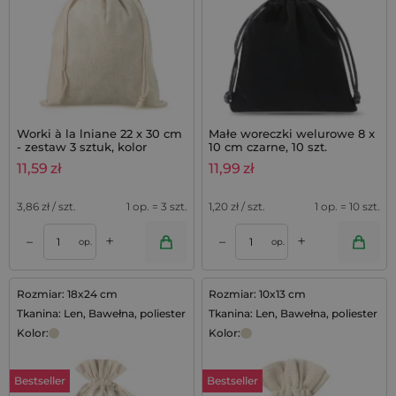
Worki à la lniane 22 x 30 cm
Małe woreczki welurowe 8 x
- zestaw 3 sztuk, kolor
10 cm czarne, 10 szt.
naturalny
11,59
zł
11,99
zł
3,86
zł / szt.
1 op. = 3 szt.
1,20
zł / szt.
1 op. = 10 szt.
+
+
–
–
op.
op.
Rozmiar: 18x24 cm
Rozmiar: 10x13 cm
Tkanina: Len, Bawełna, poliester
Tkanina: Len, Bawełna, poliester
Kolor:
Kolor:
Bestseller
Bestseller