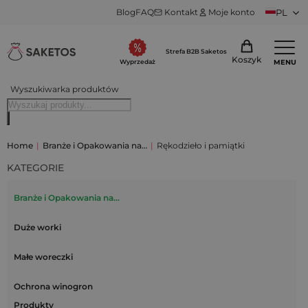
Blog
FAQ
Kontakt
Moje konto
PL
Strefa B2B Saketos
Koszyk
MENU
Wyprzedaż
Wyszukiwarka produktów
Home
|
Branże i Opakowania na…
|
Rękodzieło i pamiątki
KATEGORIE
Branże i Opakowania na…
Duże worki
Małe woreczki
Ochrona winogron
Produkty