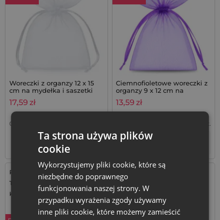
Woreczki z organzy 12 x 15
Ciemnofioletowe woreczki z
cm na mydełka i saszetki
organzy 9 x 12 cm na
lawendowe - 25 szt.
lawendę - 25 szt.
17,59
zł
13,59
zł
0,70
zł / szt.
1 op. = 25 szt.
0,54
zł / szt.
1 op. = 25 szt.
Ta strona używa plików
+
+
–
–
op.
op.
cookie
Wykorzystujemy pliki cookie, które są
Rozmiar: 26x35 cm
Rozmiar: 13x27 cm
niezbędne do poprawnego
Tkanina: Organza
Tkanina: Organza
funkcjonowania naszej strony. W
Kolor:
Kolor:
przypadku wyrażenia zgody używamy
inne pliki cookie, które możemy zamieścić