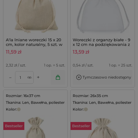
A'la lniane woreczki 15 x 20
Woreczki z organzy białe - 9
cm, kolor naturalny, 5 szt. w
x 12 cm na podziękowania z
opakowaniu
lawendą - 25 szt.
11,59
zł
13,59
zł
2,32
zł / szt.
1 op. = 5 szt.
0,54
zł / szt.
1 op. = 25 szt.
+
–
Tymczasowo niedostępny
op.
Rozmiar: 16x37 cm
Rozmiar: 26x35 cm
Tkanina: Len, Bawełna, poliester
Tkanina: Len, Bawełna, poliester
Kolor:
Kolor:
Bestseller
Bestseller