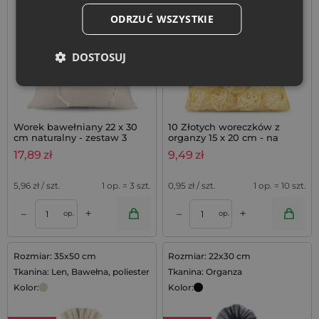
Bestseller
ODRZUĆ WSZYSTKIE
DOSTOSUJ
Worek bawełniany 22 x 30
10 Złotych woreczków z
cm naturalny - zestaw 3
organzy 15 x 20 cm - na
sztuk
prezenty
17,89
zł
9,49
zł
5,96
zł / szt.
1 op. = 3 szt.
0,95
zł / szt.
1 op. = 10 szt.
+
+
–
–
op.
op.
Rozmiar: 35x50 cm
Rozmiar: 22x30 cm
Tkanina: Len, Bawełna, poliester
Tkanina: Organza
Kolor:
Kolor: