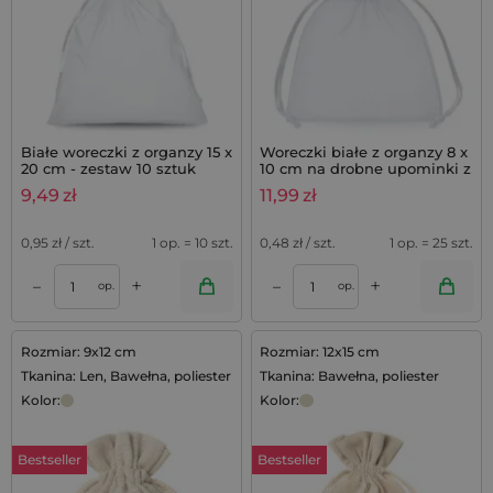
Białe woreczki z organzy 15 x
Woreczki białe z organzy 8 x
20 cm - zestaw 10 sztuk
10 cm na drobne upominki z
lawendą - 25 szt.
9,49
zł
11,99
zł
0,95
zł / szt.
1 op. = 10 szt.
0,48
zł / szt.
1 op. = 25 szt.
+
+
–
–
op.
op.
Rozmiar: 9x12 cm
Rozmiar: 12x15 cm
Tkanina: Len, Bawełna, poliester
Tkanina: Bawełna, poliester
Kolor:
Kolor:
Bestseller
Bestseller