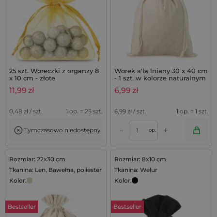
25 szt. Woreczki z organzy 8
Worek a'la lniany 30 x 40 cm
x 10 cm - złote
- 1 szt. w kolorze naturalnym
11,99
zł
6,99
zł
0,48
zł / szt.
1 op. = 25 szt.
6,99
zł / szt.
1 op. = 1 szt.
+
–
Tymczasowo niedostępny
op.
Rozmiar: 22x30 cm
Rozmiar: 8x10 cm
Tkanina: Len, Bawełna, poliester
Tkanina: Welur
Kolor:
Kolor:
Bestseller
Bestseller