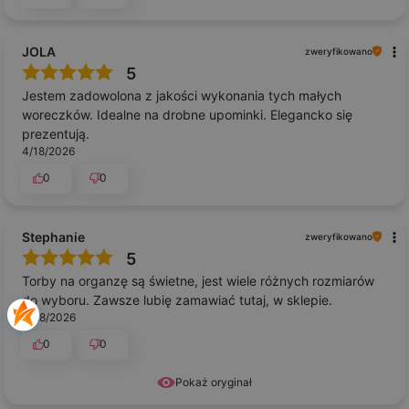
JOLA
zweryfikowano
5
Jestem zadowolona z jakości wykonania tych małych
woreczków. Idealne na drobne upominki. Elegancko się
prezentują.
4/18/2026
0
0
Stephanie
zweryfikowano
5
Torby na organzę są świetne, jest wiele różnych rozmiarów
do wyboru. Zawsze lubię zamawiać tutaj, w sklepie.
3/28/2026
0
0
Pokaż oryginał