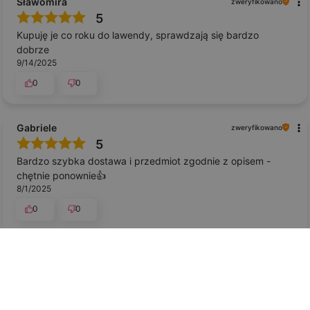
Sławomira
zweryfikowano
5
Kupuję je co roku do lawendy, sprawdzają się bardzo
dobrze
9/14/2025
0
0
Gabriele
zweryfikowano
5
Bardzo szybka dostawa i przedmiot zgodnie z opisem -
chętnie ponownie👍️
8/1/2025
0
0
Pokaż oryginał
Janina
zweryfikowano
5