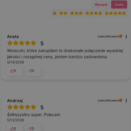
Wyczyść
Szukaj
Aneta
zweryfikowano
5
Woreczki, które zakupiłam to doskonałe połączenie wysokiej
jakości i rozsądnej ceny, jestem bardzo zadowolona.
5/14/2026
0
0
Andrzej
zweryfikowano
5
👍️Wszystko super. Polecam
5/13/2026
0
0