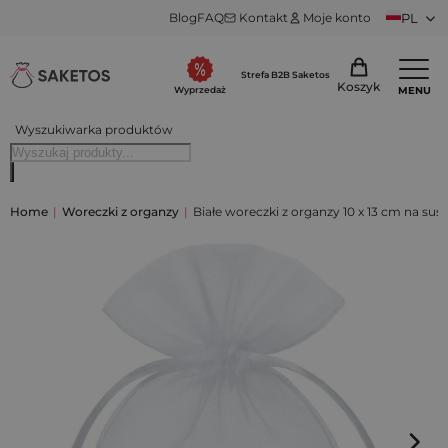
Blog
FAQ
Kontakt
Moje konto
PL
Strefa B2B Saketos
Koszyk
MENU
Wyprzedaż
Wyszukiwarka produktów
Home
|
Woreczki z organzy
|
Białe woreczki z organzy 10 x 13 cm na sus