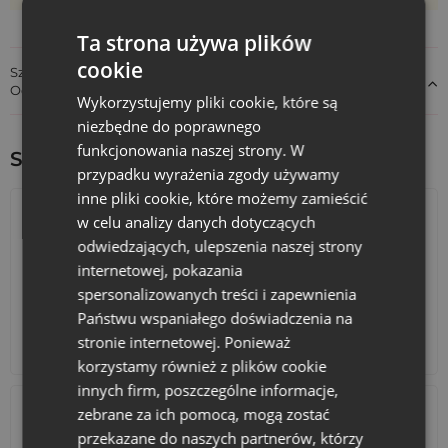
stylu. Dodaj do koszyka!
Ta strona używa plików
cookie
Szczegóły dotyczące zgodności produktu z przepisami:
Odpowiedzialność za produkt
Wykorzystujemy pliki cookie, które są
niezbędne do poprawnego
funkcjonowania naszej strony. W
Sprawdź inne ciekawe produkty:
przypadku wyrażenia zgody używamy
inne pliki cookie, które możemy zamieścić
w celu analizy danych dotyczących
odwiedzających, ulepszenia naszej strony
internetowej, pokazania
spersonalizowanych treści i zapewnienia
Państwu wspaniałego doświadczenia na
stronie internetowej. Ponieważ
Kalendarze adwentowe
Torby bawełniane
korzystamy również z plików cookie
innych firm, poszczególne informacje,
zebrane za ich pomocą, mogą zostać
przekazane do naszych partnerów, którzy