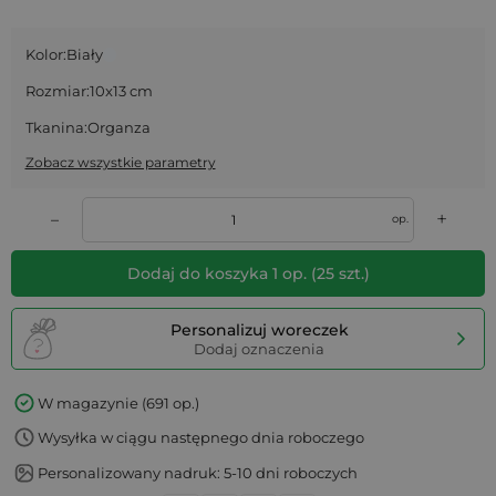
Kolor:
Biały
Rozmiar:
10x13 cm
Tkanina:
Organza
Zobacz wszystkie parametry
+
–
op.
Dodaj do koszyka
1
op.
(
25
szt.)
Personalizuj woreczek
Dodaj oznaczenia
W magazynie (691 op.)
Wysyłka w ciągu następnego dnia roboczego
Personalizowany nadruk: 5-10 dni roboczych