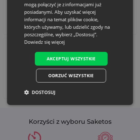
mogą połączyć je z informacjami już
posiadanymi. Aby uzyskać więcej
informacji na temat plików cookie,
Akcesoria i dekoracje
Zestawy
których używamy, lub udzielić zgody na
poszczególne, wybierz „Dostosuj”.
Dowiedz się więcej
AKCEPTUJ WSZYSTKIE
ODRZUĆ WSZYSTKIE
Dodaj nadruk
DOSTOSUJ
Korzyści z wyboru Saketos