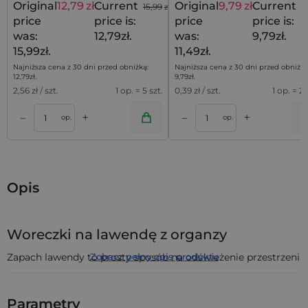
Original
12,79
zł
Current
Original
9,79
zł
Current
15,99
zł
1
price
price is:
price
price is:
was:
12,79zł.
was:
9,79zł.
15,99zł.
11,49zł.
Najniższa cena z 30 dni przed obniżką:
Najniższa cena z 30 dni przed obniżką
12,79
zł
.
9,79
zł
.
2,56
zł / szt.
1 op. = 5 szt.
0,39
zł / szt.
1 op. = 25
+
+
–
–
a
Dodaj do koszyka
Dodaj do kos
op.
op.
Opis
Woreczki na lawendę z organzy
Zapach lawendy to prosty sposób na odświeżenie przestrzeni
Zobacz pełny opis produktu
w domu i stworzenie atmosfery spokoju. Nasz zestaw 25
woreczków na lawendę
z organzy w kolorze białym, o
wymiarach 10 x 13 cm, doskonale nadają się do
Parametry