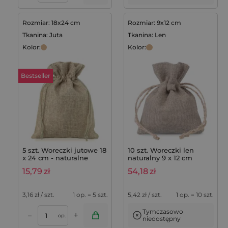
Rozmiar: 18x24 cm
Rozmiar: 9x12 cm
Tkanina: Juta
Tkanina: Len
Kolor:
Kolor:
Bestseller
5 szt. Woreczki jutowe 18
10 szt. Woreczki len
x 24 cm - naturalne
naturalny 9 x 12 cm
15,79
zł
54,18
zł
3,16
zł / szt.
1 op. = 5 szt.
5,42
zł / szt.
1 op. = 10 szt.
Tymczasowo
+
–
op.
niedostępny