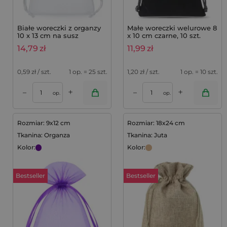
Białe woreczki z organzy
Małe woreczki welurowe 8
10 x 13 cm na susz
x 10 cm czarne, 10 szt.
lawendowy - 25 szt.
14,79
zł
11,99
zł
0,59
zł / szt.
1 op. = 25 szt.
1,20
zł / szt.
1 op. = 10 szt.
+
+
–
–
op.
op.
Rozmiar: 9x12 cm
Rozmiar: 18x24 cm
Tkanina: Organza
Tkanina: Juta
Kolor:
Kolor:
Bestseller
Bestseller