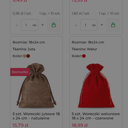
9,49
zł
15,99
zł
roślin
0,95
zł / szt.
1 op. = 10 szt.
1,60
zł / szt.
1 op. = 10 szt.
+
+
–
–
op.
op.
Rozmiar: 18x24 cm
Rozmiar: 18x24 cm
Tkanina: Juta
Tkanina: Welur
Kolor:
Kolor:
Bestseller
5 szt. Woreczki jutowe 18
5 szt. Woreczki welurowe
x 24 cm - naturalne
18 x 24 cm - czerwone
ciemne
15,79
zł
18,99
zł