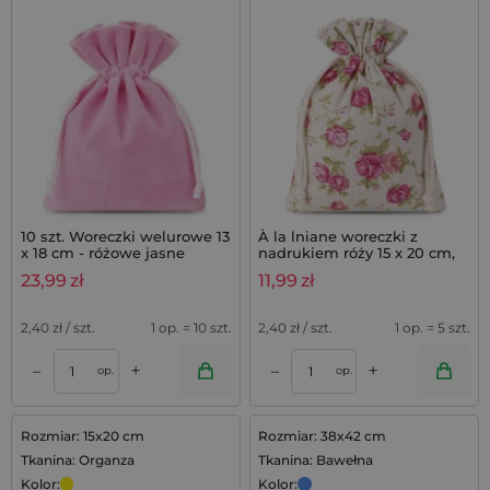
10 szt. Woreczki welurowe 13
À la lniane woreczki z
x 18 cm - różowe jasne
nadrukiem róży 15 x 20 cm,
kolor naturalny - zestaw 5
23,99
zł
11,99
zł
sztuk
2,40
zł / szt.
1 op. = 10 szt.
2,40
zł / szt.
1 op. = 5 szt.
+
+
–
–
op.
op.
Rozmiar: 15x20 cm
Rozmiar: 38x42 cm
Tkanina: Organza
Tkanina: Bawełna
Kolor:
Kolor: