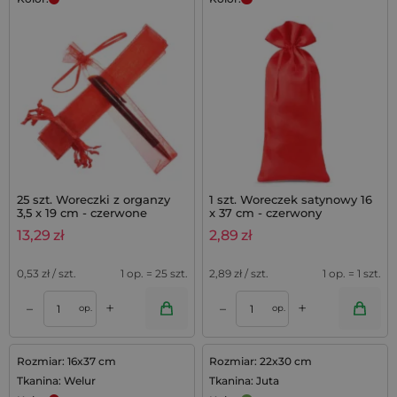
25 szt. Woreczki z organzy
1 szt. Woreczek satynowy 16
3,5 x 19 cm - czerwone
x 37 cm - czerwony
13,29
zł
2,89
zł
0,53
zł / szt.
1 op. = 25 szt.
2,89
zł / szt.
1 op. = 1 szt.
+
+
–
–
op.
op.
Rozmiar: 16x37 cm
Rozmiar: 22x30 cm
Tkanina: Welur
Tkanina: Juta