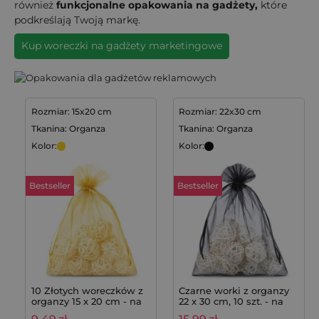
również
funkcjonalne opakowania na gadżety,
które
podkreślają Twoją markę.
Kup woreczki na gadżety marketingowe
Rozmiar: 15x20 cm
Rozmiar: 22x30 cm
Tkanina: Organza
Tkanina: Organza
Kolor:
Kolor:
Bestseller
Bestseller
10 Złotych woreczków z
Czarne worki z organzy
organzy 15 x 20 cm - na
22 x 30 cm, 10 szt. - na
prezenty
prezenty i do ochrony