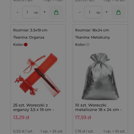
+
+
–
–
op.
op.
Rozmiar: 3.5x19 cm
Rozmiar: 18x24 cm
Tkanina: Organza
Tkanina: Metaliczny
Kolor:
Kolor:
25 szt. Woreczki z
10 szt. Woreczki
organzy 3,5 x 19 cm -
metaliczne 18 x 24 cm -
czerwone
srebrne
13,29
zł
17,59
zł
0,53
zł / szt.
1 op. = 25 szt.
1,76
zł / szt.
1 op. = 10 szt.