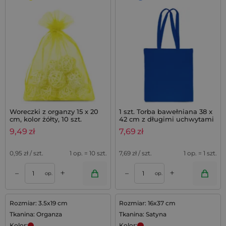
Woreczki z organzy 15 x 20
1 szt. Torba bawełniana 38 x
cm, kolor żółty, 10 szt.
42 cm z długimi uchwytami
- niebieska
9,49
zł
7,69
zł
0,95
zł / szt.
1 op. = 10 szt.
7,69
zł / szt.
1 op. = 1 szt.
+
+
–
–
op.
op.
Rozmiar: 3.5x19 cm
Rozmiar: 16x37 cm
Tkanina: Organza
Tkanina: Satyna
Kolor:
Kolor: