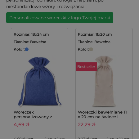
niestandardowe wzory i rozwiązania!
Personalizowane woreczki z logo Twojej marki
Rozmiar: 18x24 cm
Rozmiar: 11x20 cm
Tkanina: Bawełna
Tkanina: Bawełna
Kolor:
Kolor:
Bestseller
Woreczek
Woreczki bawełniane 11
personalizowany z
x 20 cm na świece i
jeansu 18 x 24 cm -
kosmetyki lawendowe -
4,69
zł
22,29
zł
stylowe i wytrzymałe
10 szt.
opakowanie
4,69
zł / szt.
1 op. = 1 szt.
2,23
zł / szt.
1 op. = 10 szt.