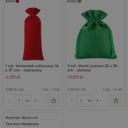
Kolor:
Kolor:
1 szt. Woreczek welurowy 16
3 szt. Worki jutowe 22 x 30
x 37 cm - czerwony
cm - zielone
4,99
zł
13,69
zł
4,99
zł / szt.
1 op. = 1 szt.
4,56
zł / szt.
1 op. = 3 szt.
+
+
–
–
op.
op.
Rozmiar: 18x24 cm
Tkanina: Metaliczny