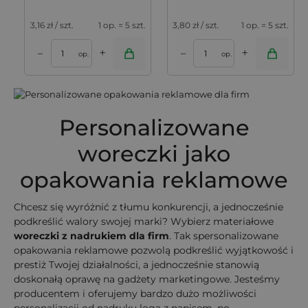
3,16
zł / szt.
1 op. = 5 szt.
3,80
zł / szt.
1 op. = 5 szt.
+
+
–
–
op.
op.
Personalizowane
woreczki jako
opakowania reklamowe
Chcesz się wyróżnić z tłumu konkurencji, a jednocześnie
podkreślić walory swojej marki? Wybierz materiałowe
woreczki z nadrukiem dla firm
. Tak spersonalizowane
opakowania reklamowe pozwolą podkreślić wyjątkowość i
prestiż Twojej działalności, a jednocześnie stanowią
doskonałą oprawę na gadżety marketingowe. Jesteśmy
producentem i oferujemy bardzo dużo możliwości
personalizacji od nadruku loga z napisem, po