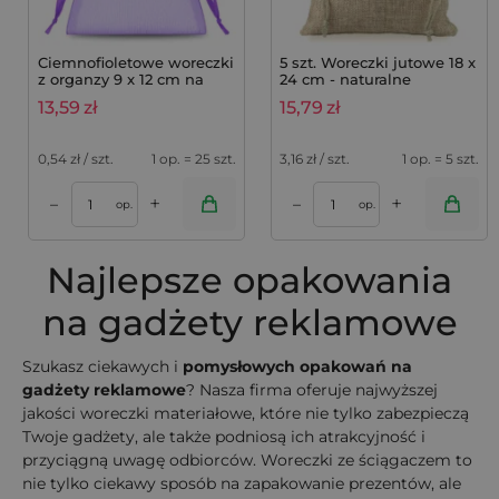
Ciemnofioletowe woreczki
5 szt. Woreczki jutowe 18 x
z organzy 9 x 12 cm na
24 cm - naturalne
lawendę - 25 szt.
13,59
zł
15,79
zł
0,54
zł / szt.
1 op. = 25 szt.
3,16
zł / szt.
1 op. = 5 szt.
+
+
–
–
op.
op.
Najlepsze opakowania
na gadżety reklamowe
Szukasz ciekawych i
pomysłowych opakowań na
gadżety reklamowe
? Nasza firma oferuje najwyższej
jakości woreczki materiałowe, które nie tylko zabezpieczą
Twoje gadżety, ale także podniosą ich atrakcyjność i
przyciągną uwagę odbiorców. Woreczki ze ściągaczem to
nie tylko ciekawy sposób na zapakowanie prezentów, ale