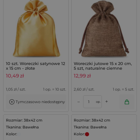
10 szt. Woreczki satynowe 12
Woreczki jutowe 15 x 20 cm,
x 15 cm - złote
5 szt, naturalne ciemne
10,49
zł
12,99
zł
1,05
zł / szt.
1 op. = 10 szt.
2,60
zł / szt.
1 op. = 5 szt.
+
–
Tymczasowo niedostępny
op.
Rozmiar: 38x42 cm
Rozmiar: 38x42 cm
Tkanina: Bawełna
Tkanina: Bawełna
Kolor:
Kolor: