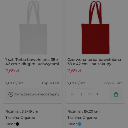
1 szt. Torba bawełniana 38 x
Czerwona torba bawełniana
42 cm z długimi uchwytami
38 x 42 cm - na zakupy
- biała
7,69
zł
7,69
zł
7,69
zł / szt.
1 op. = 1 szt.
7,69
zł / szt.
1 op. = 1 szt.
+
–
Tymczasowo niedostępny
op.
Rozmiar: 3.5x19 cm
Rozmiar: 15x20 cm
Tkanina: Organza
Tkanina: Organza
Kolor:
Kolor: