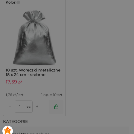
Kolor:
10 szt. Woreczki metaliczne
18 x 24 cm - srebrne
17,59
zł
1,76
zł / szt.
1 op. = 10 szt.
+
–
op.
KATEGORIE