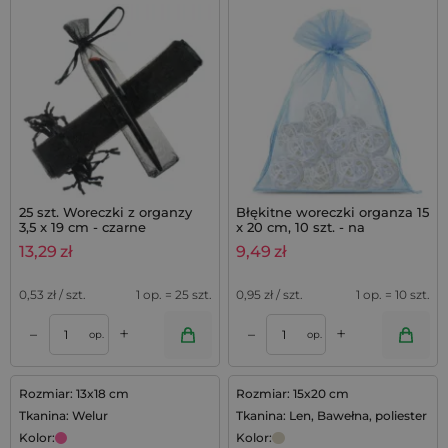
25 szt. Woreczki z organzy
Błękitne woreczki organza 15
3,5 x 19 cm - czarne
x 20 cm, 10 szt. - na
upominki i prezenty
13,29
zł
9,49
zł
0,53
zł / szt.
1 op. = 25 szt.
0,95
zł / szt.
1 op. = 10 szt.
+
+
–
–
op.
op.
Rozmiar: 13x18 cm
Rozmiar: 15x20 cm
Tkanina: Welur
Tkanina: Len, Bawełna, poliester
Kolor:
Kolor: