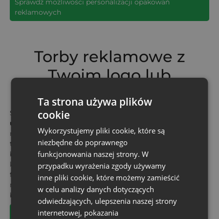
Sprawdź możliwości personalizacji opakowań
reklamowych
Torby reklamowe z
Twoim logo lub
nadrukiem
Ta strona używa plików
cookie
Skorzystaj z naszych
spersonalizowanych toreb z
unikalnym nadrukiem
lub logo Twojej marki! Dajemy Ci
Wykorzystujemy pliki cookie, które są
możliwość umieszczenia dowolnego wzoru na naszych
niezbędne do poprawnego
torbach zakupowych. W takich torbach promocyjnych
funkcjonowania naszej strony. W
bez trudu zmieścisz swoje produkty, upominki dla
klientów lub broszury z materiałami dotyczącymi Twojej
przypadku wyrażenia zgody używamy
firmy. Te praktyczne opakowania na gadżety okażą się
inne pliki cookie, które możemy zamieścić
niezastąpione podczas targów, konferencji, spotkań
w celu analizy danych dotyczących
branżowych lub innych eventów!
odwiedzających, ulepszenia naszej strony
internetowej, pokazania
Zamów torby z nadrukiem na gadżety