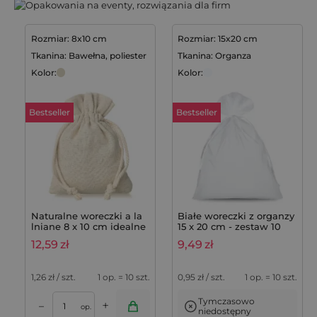
Rozmiar: 8x10 cm
Rozmiar: 15x20 cm
Tkanina: Bawełna, poliester
Tkanina: Organza
Kolor:
Kolor:
Bestseller
Bestseller
Naturalne woreczki a la
Białe woreczki z organzy
lniane 8 x 10 cm idealne
15 x 20 cm - zestaw 10
na lawendę do szafy - 10
sztuk
12,59
zł
9,49
zł
szt.
1,26
zł / szt.
1 op. = 10 szt.
0,95
zł / szt.
1 op. = 10 szt.
Tymczasowo
+
–
op.
niedostępny