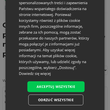
spersonalizowanych treści i zapewnienia
Państwu wspaniałego doświadczenia na
stronie internetowej. Ponieważ
korzystamy również z plików cookie
Gadżety reklamowe -
innych firm, poszczególne informacje,
zebrane za ich pomocą, mogą zostać
pudełka dla przedsiębiorstw,
przekazane do naszych partnerów, którzy
na wydarzenia z
mogą połączyć je z informacjami już
posiadanymi. Aby uzyskać więcej
personalizacją
informacji na temat plików cookie,
których używamy, lub udzielić zgody na
poszczególne, wybierz „Dostosuj”.
Filtry
Dowiedz się więcej
Wyświetlanie wszystkich wyników: 19
AKCEPTUJ WSZYSTKIE
Rozmiar: 15x20 cm
Rozmiar: 22x30 cm
Tkanina: Organza
Tkanina: Bawełna
ODRZUĆ WSZYSTKIE
Kolor:
Kolor: