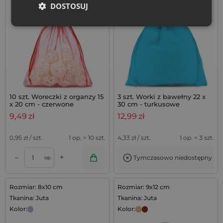
DOSTOSUJ
10 szt. Woreczki z organzy 15
3 szt. Worki z bawełny 22 x
x 20 cm - czerwone
30 cm - turkusowe
9,49
zł
12,99
zł
0,95
zł / szt.
1 op. = 10 szt.
4,33
zł / szt.
1 op. = 3 szt.
+
–
Tymczasowo niedostępny
op.
Rozmiar: 8x10 cm
Rozmiar: 9x12 cm
Tkanina: Juta
Tkanina: Juta
Kolor:
Kolor: