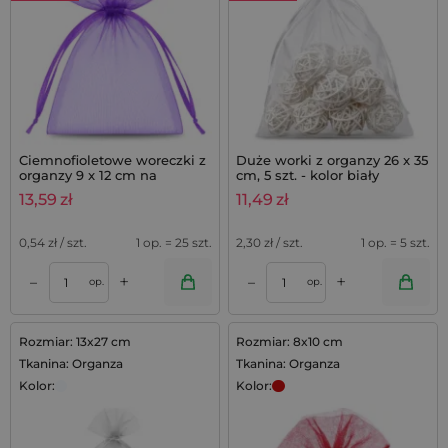
Ciemnofioletowe woreczki z
Duże worki z organzy 26 x 35
organzy 9 x 12 cm na
cm, 5 szt. - kolor biały
lawendę - 25 szt.
13,59
zł
11,49
zł
0,54
zł / szt.
1 op. = 25 szt.
2,30
zł / szt.
1 op. = 5 szt.
+
+
–
–
op.
op.
Rozmiar: 13x27 cm
Rozmiar: 8x10 cm
Tkanina: Organza
Tkanina: Organza
Kolor:
Kolor: