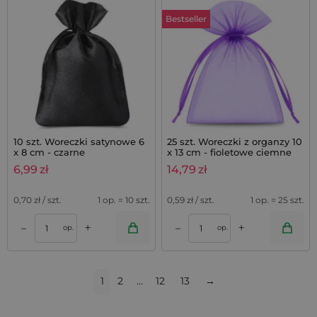
Bestseller
10 szt. Woreczki satynowe 6
25 szt. Woreczki z organzy 10
x 8 cm - czarne
x 13 cm - fioletowe ciemne
6,99
zł
14,79
zł
0,70
zł / szt.
1 op. = 10 szt.
0,59
zł / szt.
1 op. = 25 szt.
+
+
–
–
op.
op.
1
2
…
12
13
→