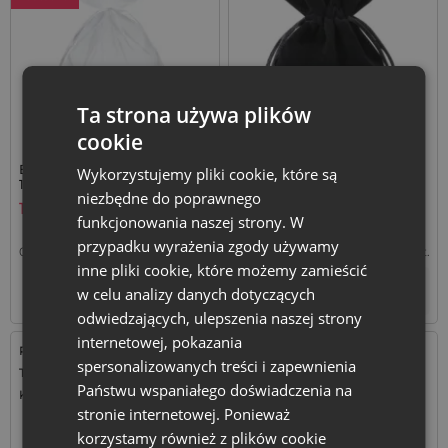
Ta strona używa plików
cookie
Białe woreczki z organzy 13 x
10 szt. Woreczki welurowe 6
Wykorzystujemy pliki cookie, które są
18 cm - zestaw 25 szt.
x 8 cm - czarne
niezbędne do poprawnego
19,99
zł
11,59
zł
funkcjonowania naszej strony. W
przypadku wyrażenia zgody używamy
0,80
zł / szt.
1 op. = 25 szt.
1,16
zł / szt.
1 op. = 10 szt.
inne pliki cookie, które możemy zamieścić
+
+
–
–
w celu analizy danych dotyczących
op.
op.
odwiedzających, ulepszenia naszej strony
internetowej, pokazania
Rozmiar: 8x10 cm
Rozmiar: 7x9 cm
spersonalizowanych treści i zapewnienia
Tkanina: Organza
Tkanina: Organza
Państwu wspaniałego doświadczenia na
Kolor:
Kolor:
stronie internetowej. Ponieważ
korzystamy również z plików cookie