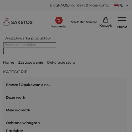
Blog
FAQ
Kontakt
Moje konto
PL
Strefa B2B Saketos
Koszyk
MENU
Wyprzedaż
Wyszukiwarka produktów
Home
|
Zastosowanie
|
Dekoracje stołu
KATEGORIE
Branże i Opakowania na…
Duże worki
Małe woreczki
Ochrona winogron
Produkty