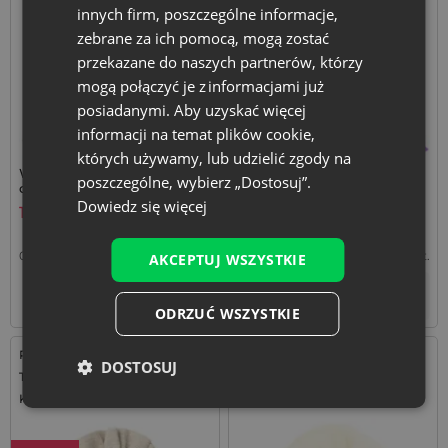
innych firm, poszczególne informacje,
zebrane za ich pomocą, mogą zostać
przekazane do naszych partnerów, którzy
mogą połączyć je z informacjami już
posiadanymi. Aby uzyskać więcej
informacji na temat plików cookie,
których używamy, lub udzielić zgody na
Woreczki z organzy 8 x 10
Ciemnofioletowe woreczki z
poszczególne, wybierz „Dostosuj”.
cm ecru - zestaw 25 sztuk
organzy 7 x 9 cm na drobne
upominki z lawendą,
Dowiedz się więcej
11,99
zł
11,69
zł
komplet 25 szt.
0,48
zł / szt.
1 op. = 25 szt.
0,47
zł / szt.
1 op. = 25 szt.
AKCEPTUJ WSZYSTKIE
+
+
–
–
op.
op.
ODRZUĆ WSZYSTKIE
Rozmiar: 6x8 cm
Rozmiar: 10x13 cm
DOSTOSUJ
Tkanina: Len, Bawełna, poliester
Tkanina: Organza
Kolor:
Kolor: