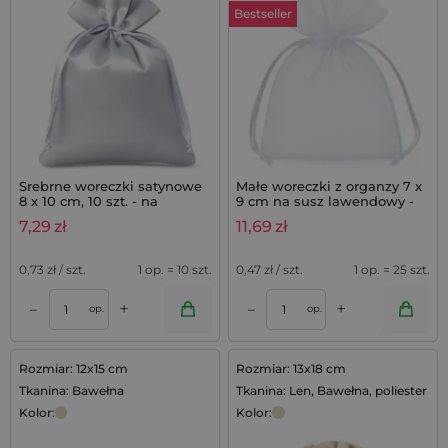
Bestseller
Srebrne woreczki satynowe
Małe woreczki z organzy 7 x
8 x 10 cm, 10 szt. - na
9 cm na susz lawendowy -
biżuterię, upominki,
25 szt.
7,29
zł
11,69
zł
prezenty
0,73
zł / szt.
1 op. = 10 szt.
0,47
zł / szt.
1 op. = 25 szt.
+
+
–
–
op.
op.
Rozmiar: 12x15 cm
Rozmiar: 13x18 cm
Tkanina: Bawełna
Tkanina: Len, Bawełna, poliester
Kolor:
Kolor: