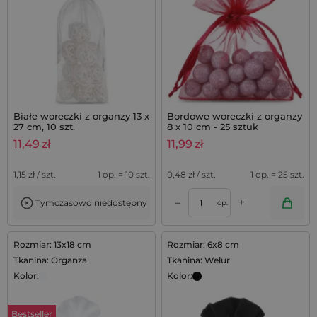
Białe woreczki z organzy 13 x
Bordowe woreczki z organzy
27 cm, 10 szt.
8 x 10 cm - 25 sztuk
11,49
zł
11,99
zł
1,15
zł / szt.
1 op. = 10 szt.
0,48
zł / szt.
1 op. = 25 szt.
+
–
Tymczasowo niedostępny
op.
Rozmiar: 13x18 cm
Rozmiar: 6x8 cm
Tkanina: Organza
Tkanina: Welur
Kolor:
Kolor:
Bestseller