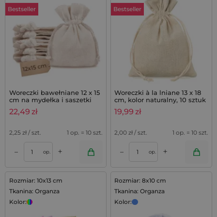
Bestseller
Bestseller
Woreczki bawełniane 12 x 15
Woreczki à la lniane 13 x 18
cm na mydełka i saszetki
cm, kolor naturalny, 10 sztuk
lawendowe, komplet 10 szt.
22,49
zł
19,99
zł
2,25
zł / szt.
1 op. = 10 szt.
2,00
zł / szt.
1 op. = 10 szt.
+
+
–
–
op.
op.
Rozmiar: 10x13 cm
Rozmiar: 8x10 cm
Tkanina: Organza
Tkanina: Organza
Kolor:
Kolor: