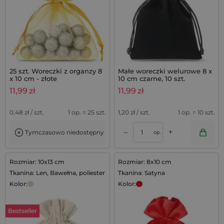
25 szt. Woreczki z organzy 8
Małe woreczki welurowe 8 x
x 10 cm - złote
10 cm czarne, 10 szt.
11,99
zł
11,99
zł
0,48
zł / szt.
1 op. = 25 szt.
1,20
zł / szt.
1 op. = 10 szt.
+
–
Tymczasowo niedostępny
op.
Rozmiar: 10x13 cm
Rozmiar: 8x10 cm
Tkanina: Len, Bawełna, poliester
Tkanina: Satyna
Kolor:
Kolor:
Bestseller