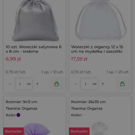
10 szt. Woreczki satynowe 6
Woreczki z organzy 12 x 15
x 8 cm - srebrne
cm na mydełka i saszetki
lawendowe - 25 szt.
6,99
zł
17,59
zł
0,70
zł / szt.
1 op. = 10 szt.
0,70
zł / szt.
1 op. = 25 szt.
+
+
–
–
op.
op.
Rozmiar: 9x12 cm
Rozmiar: 26x35 cm
Tkanina: Organza
Tkanina: Organza
Kolor:
Kolor:
Bestseller
Bestseller