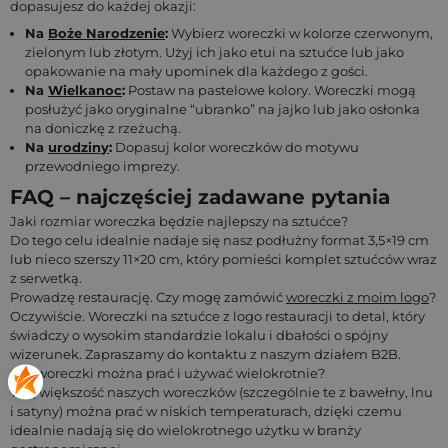
dopasujesz do każdej okazji:
Na
Boże Narodzenie
:
Wybierz woreczki w kolorze czerwonym,
zielonym lub złotym. Użyj ich jako etui na sztućce lub jako
opakowanie na mały upominek dla każdego z gości.
Na
Wielkanoc
:
Postaw na pastelowe kolory. Woreczki mogą
posłużyć jako oryginalne “ubranko” na jajko lub jako osłonka
na doniczkę z rzeżuchą.
Na
urodziny
:
Dopasuj kolor woreczków do motywu
przewodniego imprezy.
FAQ – najczęściej zadawane pytania
Jaki rozmiar woreczka będzie najlepszy na sztućce?
Do tego celu idealnie nadaje się nasz podłużny format 3,5×19 cm
lub nieco szerszy 11×20 cm, który pomieści komplet sztućców wraz
z serwetką.
Prowadzę restaurację. Czy mogę zamówić
woreczki z moim logo
?
Oczywiście. Woreczki na sztućce z logo restauracji to detal, który
świadczy o wysokim standardzie lokalu i dbałości o spójny
wizerunek. Zapraszamy do kontaktu z naszym działem B2B.
Czy woreczki można prać i używać wielokrotnie?
Tak, większość naszych woreczków (szczególnie te z bawełny, lnu
i satyny) można prać w niskich temperaturach, dzięki czemu
idealnie nadają się do wielokrotnego użytku w branży