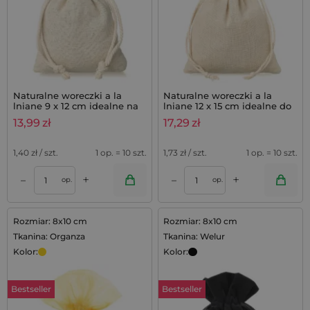
Naturalne woreczki a la
Naturalne woreczki a la
lniane 9 x 12 cm idealne na
lniane 12 x 15 cm idealne do
mydełka lawendowe,
zestawów lawendowych - 10
13,99
zł
17,29
zł
zestaw 10 szt.
szt.
1,40
zł / szt.
1 op. = 10 szt.
1,73
zł / szt.
1 op. = 10 szt.
+
+
–
–
op.
op.
Rozmiar: 8x10 cm
Rozmiar: 8x10 cm
Tkanina: Organza
Tkanina: Welur
Kolor:
Kolor:
Bestseller
Bestseller