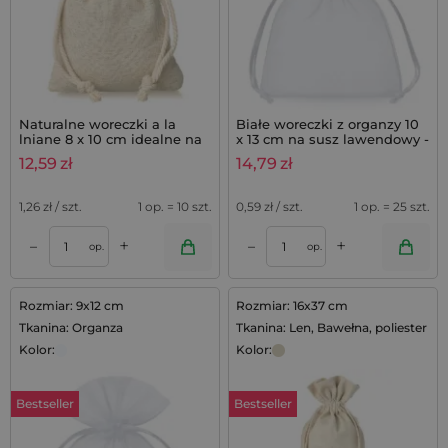
Naturalne woreczki a la
Białe woreczki z organzy 10
lniane 8 x 10 cm idealne na
x 13 cm na susz lawendowy -
lawendę do szafy - 10 szt.
25 szt.
12,59
zł
14,79
zł
1,26
zł / szt.
1 op. = 10 szt.
0,59
zł / szt.
1 op. = 25 szt.
+
+
–
–
op.
op.
Rozmiar: 9x12 cm
Rozmiar: 16x37 cm
Tkanina: Organza
Tkanina: Len, Bawełna, poliester
Kolor:
Kolor:
Bestseller
Bestseller