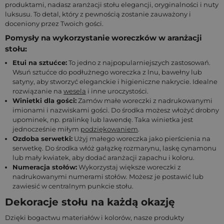
produktami, nadasz aranżacji stołu elegancji, oryginalności i nuty
luksusu. To detal, który z pewnością zostanie zauważony i
doceniony przez Twoich gości.
Pomysły na wykorzystanie woreczków w aranżacji
stołu:
Etui na sztućce:
To jedno z najpopularniejszych zastosowań.
Wsuń sztućce do podłużnego woreczka z lnu, bawełny lub
satyny, aby stworzyć eleganckie i higieniczne nakrycie. Idealne
rozwiązanie na
wesela
i inne uroczystości.
Winietki dla gości:
Zamów małe woreczki z nadrukowanymi
imionami i nazwiskami gości. Do środka możesz włożyć drobny
upominek, np. pralinkę lub lawendę. Taka winietka jest
jednocześnie miłym
podziękowaniem
.
Ozdoba serwetki:
Użyj małego woreczka jako pierścienia na
serwetkę. Do środka włóż gałązkę rozmarynu, laskę cynamonu
lub mały kwiatek, aby dodać aranżacji zapachu i koloru.
Numeracja stołów:
Wykorzystaj większe woreczki z
nadrukowanymi numerami stołów. Możesz je postawić lub
zawiesić w centralnym punkcie stołu.
Dekoracje stołu na każdą okazję
Dzięki bogactwu materiałów i kolorów, nasze produkty