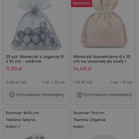
Bestseller
25 szt. Woreczki z organzy 8
Woreczki bawełniane 8 x 10
x 10 cm - srebrne
cm na lawendę do szafy i
szuflad - 10 szt.
11,99
zł
14,49
zł
0,48
zł / szt.
1 op. = 25 szt.
1,45
zł / szt.
1 op. = 10 szt.
Tymczasowo niedostępny
Tymczasowo niedostępny
Rozmiar: 8x10 cm
Rozmiar: 7x9 cm
Tkanina: Satyna
Tkanina: Organza
Kolor:
Kolor: