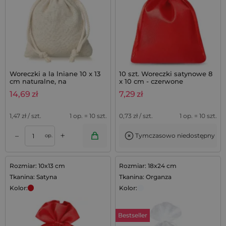
Woreczki a la lniane 10 x 13
10 szt. Woreczki satynowe 8
cm naturalne, na
x 10 cm - czerwone
podziękowania z lawendą -
14,69
zł
7,29
zł
10 szt.
1,47
zł / szt.
1 op. = 10 szt.
0,73
zł / szt.
1 op. = 10 szt.
+
–
Tymczasowo niedostępny
op.
Rozmiar: 10x13 cm
Rozmiar: 18x24 cm
Tkanina: Satyna
Tkanina: Organza
Kolor:
Kolor:
Bestseller