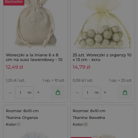
Bestseller
Woreczki a la lniane 6 x 8
25 szt. Woreczki z organzy 10
cm na susz lawendowy - 10
x 13 cm - ecru
szt.
12,49
zł
14,79
zł
1,25
zł / szt.
1 op. = 10 szt.
0,59
zł / szt.
1 op. = 25 szt.
+
+
–
–
op.
op.
Rozmiar: 8x10 cm
Rozmiar: 8x10 cm
Tkanina: Organza
Tkanina: Bawełna
Kolor:
Kolor: