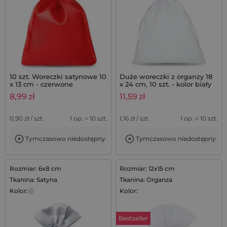
10 szt. Woreczki satynowe 10
Duże woreczki z organzy 18
x 13 cm - czerwone
x 24 cm, 10 szt. - kolor biały
8,99
zł
11,59
zł
0,90
zł / szt.
1 op. = 10 szt.
1,16
zł / szt.
1 op. = 10 szt.
Tymczasowo niedostępny
Tymczasowo niedostępny
Rozmiar: 6x8 cm
Rozmiar: 12x15 cm
Tkanina: Satyna
Tkanina: Organza
Kolor:
Kolor:
Bestseller