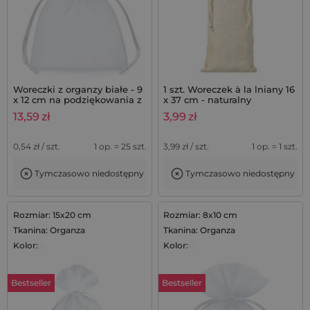
Woreczki z organzy białe - 9
1 szt. Woreczek à la lniany 16
x 12 cm na podziękowania z
x 37 cm - naturalny
lawendą - 25 szt.
13,59
zł
3,99
zł
0,54
zł / szt.
1 op. = 25 szt.
3,99
zł / szt.
1 op. = 1 szt.
Tymczasowo niedostępny
Tymczasowo niedostępny
Rozmiar: 15x20 cm
Rozmiar: 8x10 cm
Tkanina: Organza
Tkanina: Organza
Kolor:
Kolor:
Bestseller
Bestseller