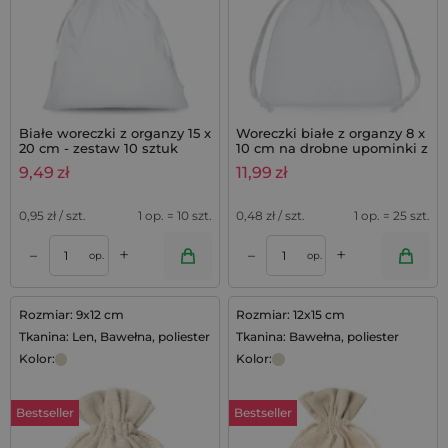
Białe woreczki z organzy 15 x
Woreczki białe z organzy 8 x
20 cm - zestaw 10 sztuk
10 cm na drobne upominki z
lawendą - 25 szt.
9,49
zł
11,99
zł
0,95
zł / szt.
1 op. = 10 szt.
0,48
zł / szt.
1 op. = 25 szt.
+
+
–
–
op.
op.
Rozmiar: 9x12 cm
Rozmiar: 12x15 cm
Tkanina: Len, Bawełna, poliester
Tkanina: Bawełna, poliester
Kolor:
Kolor:
Bestseller
Bestseller