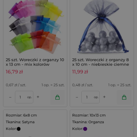
25 szt. Woreczki z organzy 10
25 szt. Woreczki z organzy 8
x 13 cm - mix kolorów
x 10 cm - niebieskie ciemne
16,79
zł
11,99
zł
0,67
zł / szt.
1 op. = 25 szt.
0,48
zł / szt.
1 op. = 25 szt.
+
+
–
–
op.
op.
Rozmiar: 6x8 cm
Rozmiar: 10x13 cm
Tkanina: Satyna
Tkanina: Organza
Kolor:
Kolor: