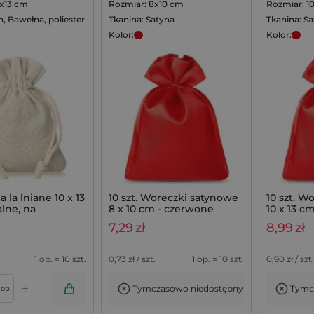
0x13 cm
Rozmiar: 8x10 cm
Rozmiar: 1
n, Bawełna, poliester
Tkanina: Satyna
Tkanina: S
Kolor:
Kolor:
 la lniane 10 x 13
10 szt. Woreczki satynowe
10 szt. W
lne, na
8 x 10 cm - czerwone
10 x 13 c
wania z lawendą
7,29
zł
8,99
zł
1 op. = 10 szt.
0,73
zł / szt.
1 op. = 10 szt.
0,90
zł / szt.
+
Tymczasowo niedostępny
Tymc
Dodaj do koszyka
op.