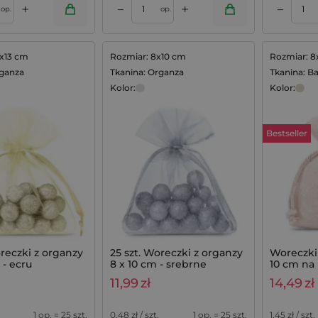
+
+
–
–
Dodaj do koszyka
op.
op.
0x13 cm
Rozmiar: 8x10 cm
Rozmiar: 8
rganza
Tkanina: Organza
Tkanina: B
Kolor:
Kolor:
Bestseller
oreczki z organzy
25 szt. Woreczki z organzy
Woreczki
 - ecru
8 x 10 cm - srebrne
10 cm na
i szuflad -
11,99
zł
14,49
zł
1 op. = 25 szt.
0,48
zł / szt.
1 op. = 25 szt.
1,45
zł / szt.