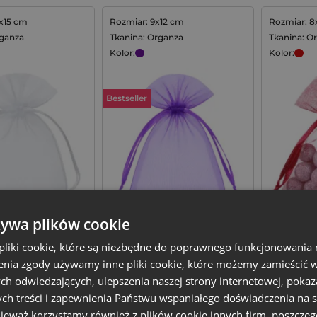
2x15 cm
Rozmiar: 9x12 cm
Rozmiar: 8
rganza
Tkanina: Organza
Tkanina: O
Kolor:
Kolor:
Bestseller
z organzy 12 x 15
Ciemnofioletowe
Bordowe 
żywa plików cookie
ełka i saszetki
woreczki z organzy 9 x 12
organzy 8
 - 25 szt.
cm na lawendę - 25 szt.
sztuk
13,59
zł
11,99
zł
liki cookie, które są niezbędne do poprawnego funkcjonowania 
nia zgody używamy inne pliki cookie, które możemy zamieścić w 
1 op. = 25 szt.
0,54
zł / szt.
1 op. = 25 szt.
0,48
zł / szt
ch odwiedzających, ulepszenia naszej strony internetowej, pokaz
ch treści i zapewnienia Państwu wspaniałego doświadczenia na s
+
+
–
–
Dodaj do koszyka
op.
op.
nieważ korzystamy również z plików cookie innych firm, poszczeg