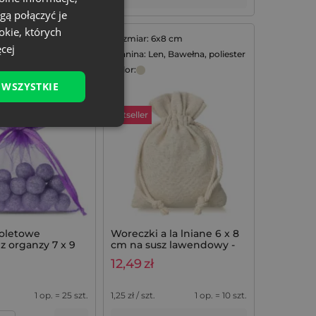
gą połączyć je
okie, których
x9 cm
Rozmiar: 6x8 cm
cej
rganza
Tkanina: Len, Bawełna, poliester
Kolor:
 WSZYSTKIE
Bestseller
oletowe
Woreczki a la lniane 6 x 8
z organzy 7 x 9
cm na susz lawendowy -
obne upominki z
10 szt.
12,49
zł
komplet 25 szt.
1 op. = 25 szt.
1,25
zł / szt.
1 op. = 10 szt.