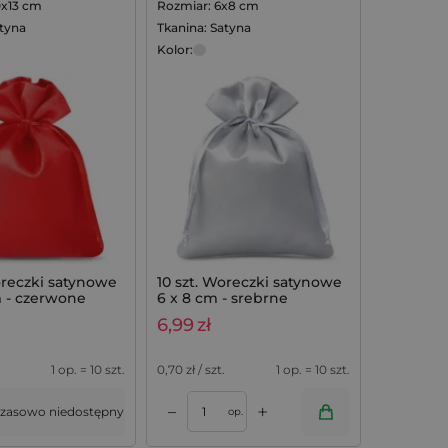
0x13 cm
Rozmiar: 6x8 cm
atyna
Tkanina: Satyna
Kolor:
oreczki satynowe
10 szt. Woreczki satynowe
m - czerwone
6 x 8 cm - srebrne
6,99
zł
1 op. = 10 szt.
0,70
zł / szt.
1 op. = 10 szt.
+
–
zasowo niedostępny
op.