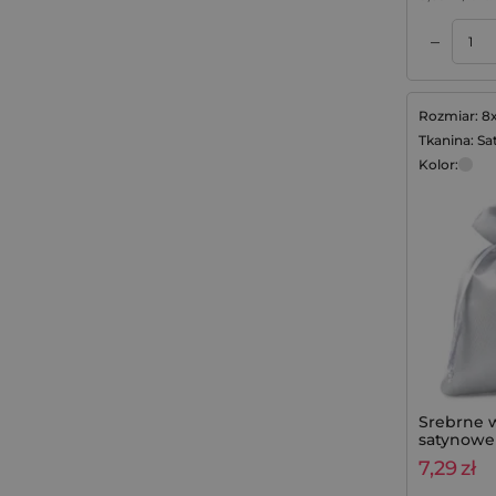
–
Dodaj do koszyka
2 cm
(
1
)
Rozmiar: 8
3 cm
(
1
)
Tkanina: Sa
Kolor:
5 cm
(
2
)
Srebrne 
satynowe 8
- na biżut
7,29
zł
prezenty