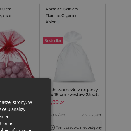
x10 cm
Rozmiar: 13x18 cm
rganza
Tkanina: Organza
Kolor:
Bestseller
woreczki z
Białe woreczki z organzy
 x 10 cm - 25
13 x 18 cm - zestaw 25 szt.
19,99
zł
naszej strony. W
celu analizy
.
1 op. = 25 szt.
0,80
zł / szt.
1 op. = 25 szt.
ania
tronie
+
Tymczasowo niedostępny
op.
ólne informacje,