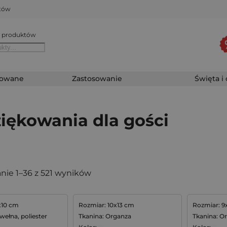
któw
 produktów
zowane
Zastosowanie
Święta i
iękowania dla gości
nie 1–36 z 521 wyników
x10 cm
Rozmiar: 10x13 cm
Rozmiar: 9
wełna, poliester
Tkanina: Organza
Tkanina: O