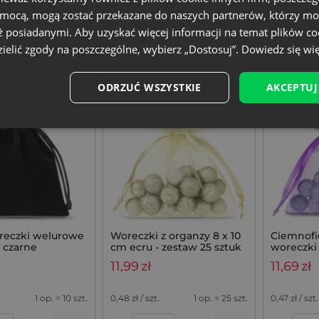
omocą, mogą zostać przekazane do naszych partnerów, którzy mo
ż posiadanymi. Aby uzyskać więcej informacji na temat plików co
x8 cm
Rozmiar: 8x10 cm
Rozmiar: 7
ielić zgody na poszczególne, wybierz „Dostosuj”.
Dowiedz się wię
lur
Tkanina: Organza
Tkanina: O
Kolor:
Kolor:
ODRZUĆ WSZYSTKIE
AKCEPTUJ
oreczki welurowe
Woreczki z organzy 8 x 10
Ciemnofi
- czarne
cm ecru - zestaw 25 sztuk
woreczki 
cm na dr
11,99
zł
11,69
zł
lawendą, 
1 op. = 10 szt.
0,48
zł / szt.
1 op. = 25 szt.
0,47
zł / szt.