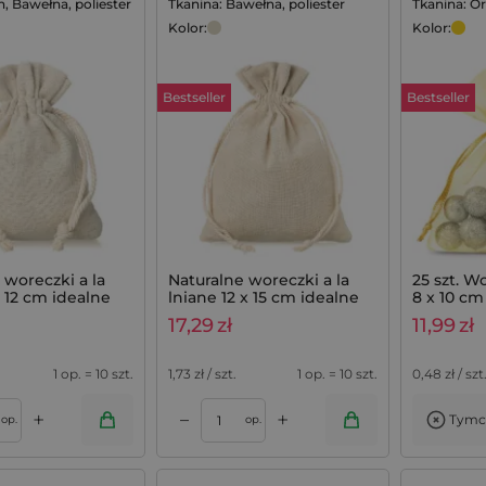
n, Bawełna, poliester
Tkanina: Bawełna, poliester
Tkanina: O
Kolor:
Kolor:
Bestseller
Bestseller
 woreczki a la
Naturalne woreczki a la
25 szt. W
x 12 cm idealne
lniane 12 x 15 cm idealne
8 x 10 cm 
ka lawendowe,
do zestawów
17,29
zł
11,99
zł
szt.
lawendowych - 10 szt.
1 op. = 10 szt.
1,73
zł / szt.
1 op. = 10 szt.
0,48
zł / szt
+
+
–
Tymc
Dodaj do koszyka
op.
op.