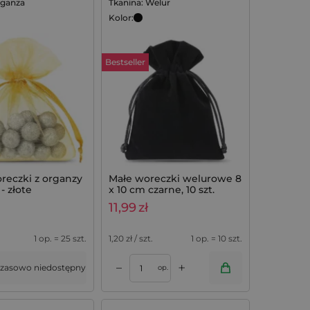
rganza
Tkanina: Welur
Kolor:
Bestseller
oreczki z organzy
Małe woreczki welurowe 8
- złote
x 10 cm czarne, 10 szt.
11,99
zł
.
1 op. = 25 szt.
1,20
zł / szt.
1 op. = 10 szt.
+
–
zasowo niedostępny
op.