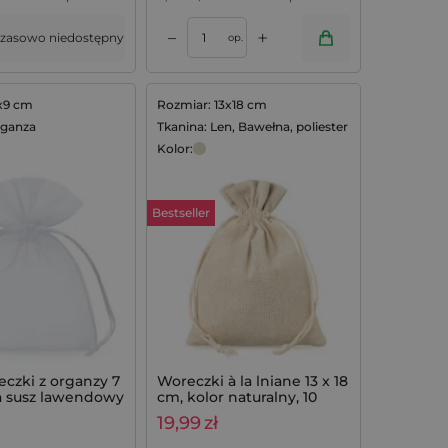
+
–
zasowo niedostępny
op.
x9 cm
Rozmiar: 13x18 cm
rganza
Tkanina: Len, Bawełna, poliester
Kolor:
Bestseller
czki z organzy 7
Woreczki à la lniane 13 x 18
a susz lawendowy
cm, kolor naturalny, 10
sztuk
19,99
zł