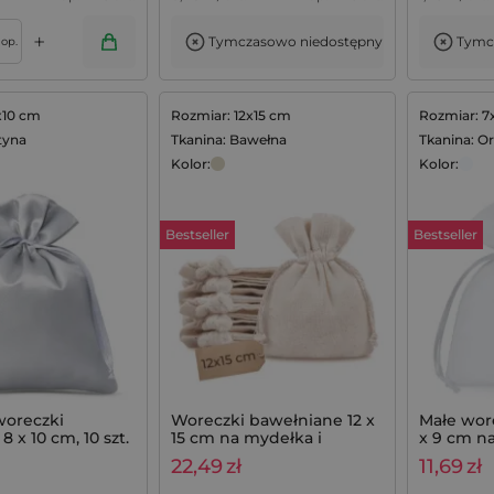
+
Tymczasowo niedostępny
Tymc
Dodaj do koszyka
op.
x10 cm
Rozmiar: 12x15 cm
Rozmiar: 7
tyna
Tkanina: Bawełna
Tkanina: O
Kolor:
Kolor:
Bestseller
Bestseller
woreczki
Woreczki bawełniane 12 x
Małe wore
 x 10 cm, 10 szt.
15 cm na mydełka i
x 9 cm n
erię, upominki,
saszetki lawendowe,
- 25 szt.
22,49
zł
11,69
zł
komplet 10 szt.