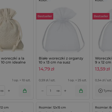
Kolor:
Kolor:
Bestseller
Bestseller
 woreczki a la
Białe woreczki z organzy
Woreczki 
x 10 cm idealne
10 x 13 cm na susz
9 x 12 cm
ę do szafy - 10
lawendowy - 25 szt.
podzięko
14,79
zł
13,59
zł
- 25 szt.
1 op. = 10 szt.
0,59
zł / szt.
1 op. = 25 szt.
0,54
zł / szt.
+
+
–
Tymc
Dodaj do koszyka
op.
op.
x12 cm
Rozmiar: 12x15 cm
Rozmiar: 8