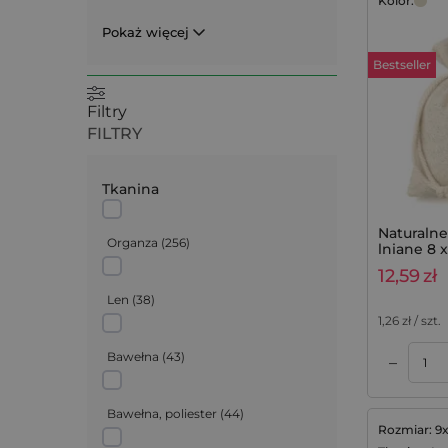
Kolor:
Pokaż więcej
Bestseller
Filtry
FILTRY
Tkanina
Naturalne
Organza
(
256
)
lniane 8 
na lawend
12,59
zł
szt.
Len
(
38
)
1,26
zł / szt.
Bawełna
(
43
)
–
Dodaj do koszyka
Dodaj do koszyka
Bawełna, poliester
(
44
)
Rozmiar: 9