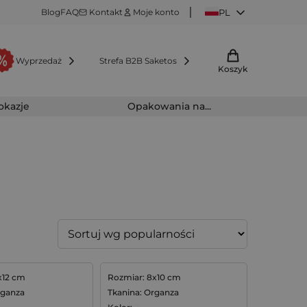
Blog
FAQ
Kontakt
Moje konto
PL
Wyprzedaż
Strefa B2B Saketos
Koszyk
 okazje
Opakowania na...
x12 cm
Rozmiar: 8x10 cm
rganza
Tkanina: Organza