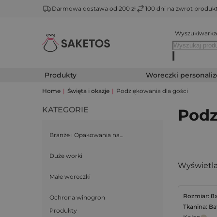
Darmowa dostawa od 200 zł
100 dni na zwrot produ
Wyszukiwarka
Produkty
Woreczki personali
Home
|
Święta i okazje
|
Podziękowania dla gości
KATEGORIE
Podz
Branże i Opakowania na…
Duże worki
Wyświetla
Małe woreczki
Rozmiar: 8
Ochrona winogron
Tkanina: Ba
Produkty