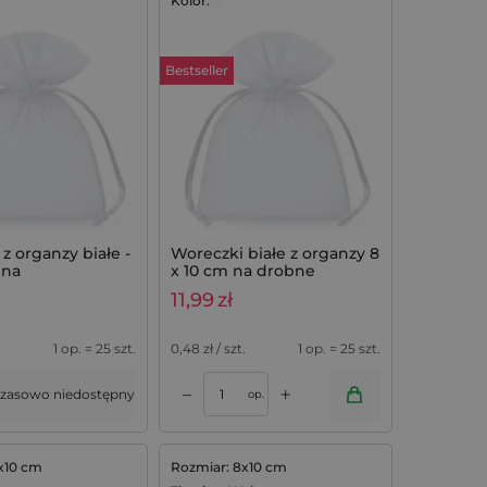
Kolor:
Bestseller
z organzy białe -
Woreczki białe z organzy 8
 na
x 10 cm na drobne
wania z lawendą
upominki z lawendą - 25
11,99
zł
szt.
1 op. = 25 szt.
0,48
zł / szt.
1 op. = 25 szt.
+
–
zasowo niedostępny
op.
x10 cm
Rozmiar: 8x10 cm