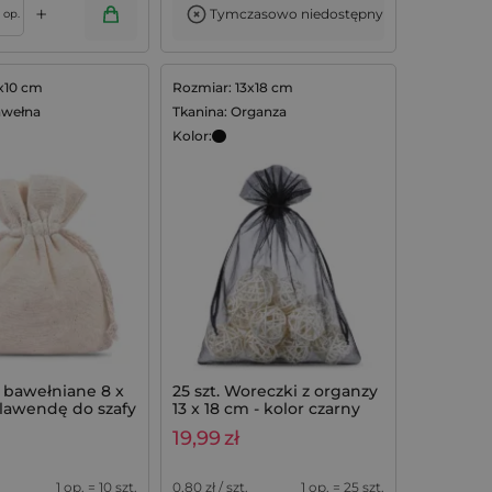
+
Tymczasowo niedostępny
op.
x10 cm
Rozmiar: 13x18 cm
awełna
Tkanina: Organza
Kolor:
 bawełniane 8 x
25 szt. Woreczki z organzy
 lawendę do szafy
13 x 18 cm - kolor czarny
 10 szt.
19,99
zł
1 op. = 10 szt.
0,80
zł / szt.
1 op. = 25 szt.