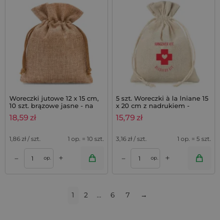
Woreczki jutowe 12 x 15 cm,
5 szt. Woreczki à la lniane 15
10 szt. brązowe jasne - na
x 20 cm z nadrukiem -
prezenty
Hangover kit
18,59
zł
15,79
zł
1,86
zł / szt.
1 op. = 10 szt.
3,16
zł / szt.
1 op. = 5 szt.
+
+
–
–
op.
op.
1
2
…
6
7
→