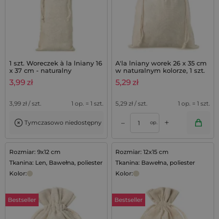
1 szt. Woreczek à la lniany 16
A'la lniany worek 26 x 35 cm
x 37 cm - naturalny
w naturalnym kolorze, 1 szt.
3,99
zł
5,29
zł
3,99
zł / szt.
1 op. = 1 szt.
5,29
zł / szt.
1 op. = 1 szt.
+
–
Tymczasowo niedostępny
op.
Rozmiar: 9x12 cm
Rozmiar: 12x15 cm
Tkanina: Len, Bawełna, poliester
Tkanina: Bawełna, poliester
Kolor:
Kolor:
Bestseller
Bestseller