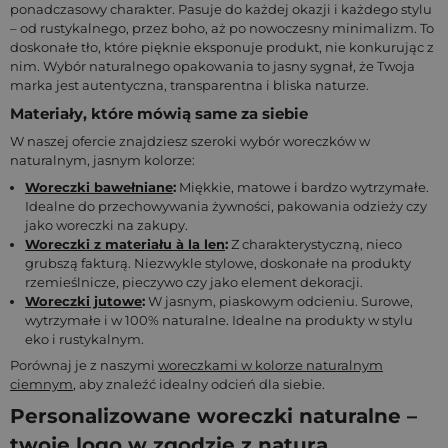
ponadczasowy charakter. Pasuje do każdej okazji i każdego stylu
– od rustykalnego, przez boho, aż po nowoczesny minimalizm. To
doskonałe tło, które pięknie eksponuje produkt, nie konkurując z
nim. Wybór naturalnego opakowania to jasny sygnał, że Twoja
marka jest autentyczna, transparentna i bliska naturze.
Materiały, które mówią same za siebie
W naszej ofercie znajdziesz szeroki wybór woreczków w
naturalnym, jasnym kolorze:
Woreczki bawełniane
:
Miękkie, matowe i bardzo wytrzymałe.
Idealne do przechowywania żywności, pakowania odzieży czy
jako woreczki na zakupy.
Woreczki z materiału à la len
:
Z charakterystyczną, nieco
grubszą fakturą. Niezwykle stylowe, doskonałe na produkty
rzemieślnicze, pieczywo czy jako element dekoracji.
Woreczki jutowe
:
W jasnym, piaskowym odcieniu. Surowe,
wytrzymałe i w 100% naturalne. Idealne na produkty w stylu
eko i rustykalnym.
Porównaj je z naszymi
woreczkami w kolorze naturalnym
ciemnym
, aby znaleźć idealny odcień dla siebie.
Personalizowane woreczki naturalne –
twoje logo w zgodzie z naturą