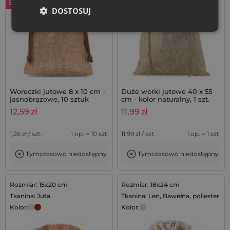
Bestseller
DOSTOSUJ
Woreczki jutowe 8 x 10 cm -
Duże worki jutowe 40 x 55
jasnobrązowe, 10 sztuk
cm - kolor naturalny, 1 szt.
12,59
zł
11,99
zł
1,26
zł / szt.
1 op. = 10 szt.
11,99
zł / szt.
1 op. = 1 szt.
Tymczasowo niedostępny
Tymczasowo niedostępny
Rozmiar: 15x20 cm
Rozmiar: 18x24 cm
Tkanina: Juta
Tkanina: Len, Bawełna, poliester
Kolor:
Kolor: