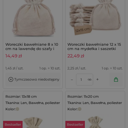
Woreczki bawełniane 8 x 10
Woreczki bawełniane 12 x 15
cm na lawendę do szafy i
cm na mydełka i saszetki
szuflad - 10 szt.
lawendowe, komplet 10 szt.
14,49
zł
22,49
zł
1,45
zł / szt.
1 op. = 10 szt.
2,25
zł / szt.
1 op. = 10 szt.
+
–
Tymczasowo niedostępny
op.
Rozmiar: 13x18 cm
Rozmiar: 11x20 cm
Tkanina: Len, Bawełna, poliester
Tkanina: Len, Bawełna, poliester
Kolor:
Kolor:
Bestseller
Bestseller