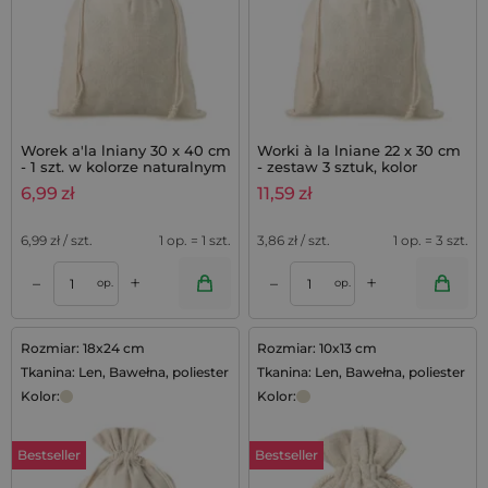
Worek a'la lniany 30 x 40 cm
Worki à la lniane 22 x 30 cm
- 1 szt. w kolorze naturalnym
- zestaw 3 sztuk, kolor
naturalny
6,99
zł
11,59
zł
6,99
zł / szt.
1 op. = 1 szt.
3,86
zł / szt.
1 op. = 3 szt.
+
+
–
–
op.
op.
Rozmiar: 18x24 cm
Rozmiar: 10x13 cm
Tkanina: Len, Bawełna, poliester
Tkanina: Len, Bawełna, poliester
Kolor:
Kolor:
Bestseller
Bestseller