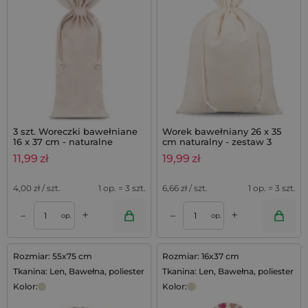
3 szt. Woreczki bawełniane
Worek bawełniany 26 x 35
16 x 37 cm - naturalne
cm naturalny - zestaw 3
sztuk
11,99
zł
19,99
zł
4,00
zł / szt.
1 op. = 3 szt.
6,66
zł / szt.
1 op. = 3 szt.
+
+
–
–
op.
op.
Rozmiar: 55x75 cm
Rozmiar: 16x37 cm
Tkanina: Len, Bawełna, poliester
Tkanina: Len, Bawełna, poliester
Kolor:
Kolor: