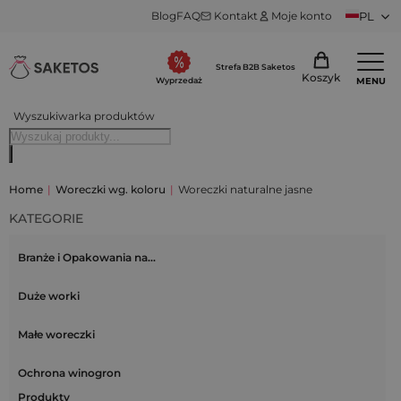
Blog
FAQ
Kontakt
Moje konto
PL
Strefa B2B Saketos
Koszyk
MENU
Wyprzedaż
Wyszukiwarka produktów
Home
|
Woreczki wg. koloru
|
Woreczki naturalne jasne
KATEGORIE
Branże i Opakowania na…
Duże worki
Małe woreczki
Ochrona winogron
Produkty