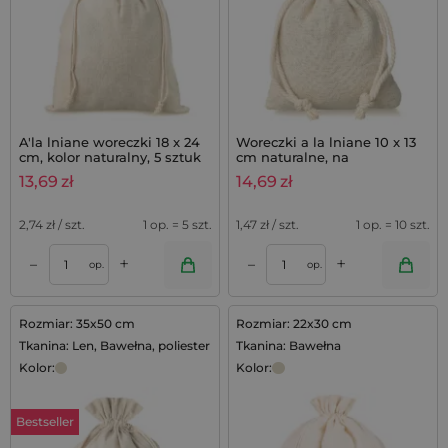
A'la lniane woreczki 18 x 24
Woreczki a la lniane 10 x 13
cm, kolor naturalny, 5 sztuk
cm naturalne, na
podziękowania z lawendą -
13,69
zł
14,69
zł
10 szt.
2,74
zł / szt.
1 op. = 5 szt.
1,47
zł / szt.
1 op. = 10 szt.
+
+
–
–
op.
op.
Rozmiar: 35x50 cm
Rozmiar: 22x30 cm
Tkanina: Len, Bawełna, poliester
Tkanina: Bawełna
Kolor:
Kolor:
Bestseller