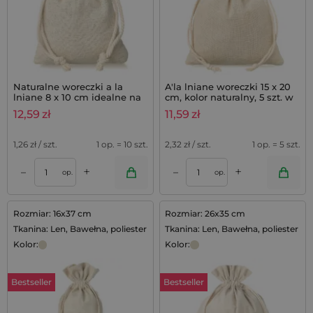
Naturalne woreczki a la
A'la lniane woreczki 15 x 20
lniane 8 x 10 cm idealne na
cm, kolor naturalny, 5 szt. w
lawendę do szafy - 10 szt.
opakowaniu
12,59
zł
11,59
zł
1,26
zł / szt.
1 op. = 10 szt.
2,32
zł / szt.
1 op. = 5 szt.
+
+
–
–
op.
op.
Rozmiar: 16x37 cm
Rozmiar: 26x35 cm
Tkanina: Len, Bawełna, poliester
Tkanina: Len, Bawełna, poliester
Kolor:
Kolor:
Bestseller
Bestseller