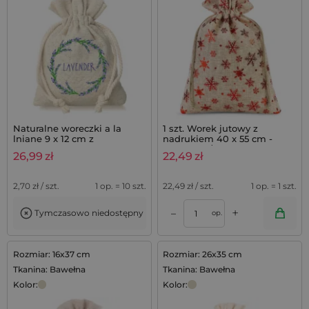
Naturalne woreczki a la
1 szt. Worek jutowy z
lniane 9 x 12 cm z
nadrukiem 40 x 55 cm -
nadrukiem lawendy - 10 szt.
naturalny / gwiazdki
26,99
zł
22,49
zł
2,70
zł / szt.
1 op. = 10 szt.
22,49
zł / szt.
1 op. = 1 szt.
+
–
Tymczasowo niedostępny
op.
Rozmiar: 16x37 cm
Rozmiar: 26x35 cm
Tkanina: Bawełna
Tkanina: Bawełna
Kolor:
Kolor: