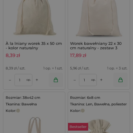
À la lniany worek 35 x 50 cm
Worek bawełniany 22 x 30
- kolor naturalny
cm naturalny - zestaw 3
sztuk
8,39
zł
17,89
zł
8,39
zł / szt.
1 op. = 1 szt.
5,96
zł / szt.
1 op. = 3 szt.
+
+
–
–
op.
op.
Rozmiar: 38x42 cm
Rozmiar: 6x8 cm
Tkanina: Bawełna
Tkanina: Len, Bawełna, poliester
Kolor:
Kolor:
Bestseller