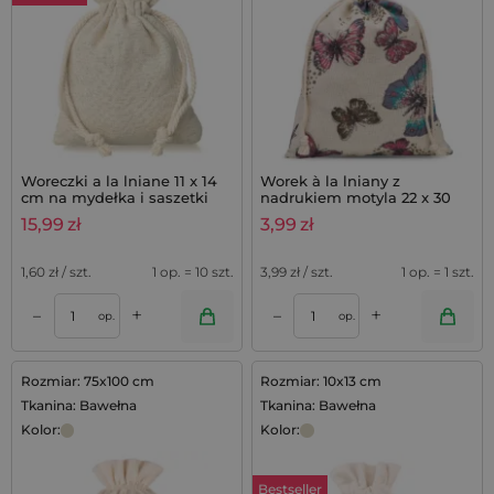
Woreczki a la lniane 11 x 14
Worek à la lniany z
cm na mydełka i saszetki
nadrukiem motyla 22 x 30
lawendowe - 10 szt.
cm - 1 szt. praktycznego
15,99
zł
3,99
zł
opakowania na prezenty i
dekoracje
1,60
zł / szt.
1 op. = 10 szt.
3,99
zł / szt.
1 op. = 1 szt.
+
+
–
–
op.
op.
Rozmiar: 75x100 cm
Rozmiar: 10x13 cm
Tkanina: Bawełna
Tkanina: Bawełna
Kolor:
Kolor:
Bestseller