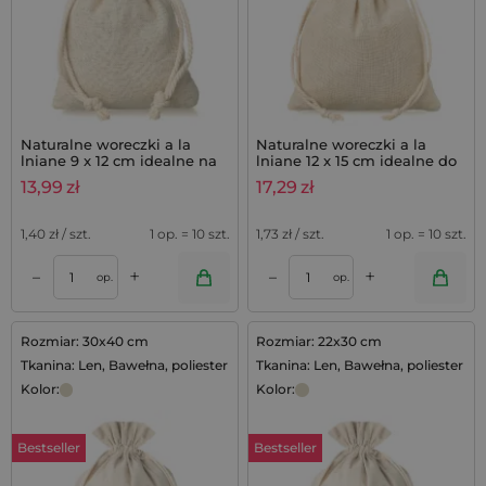
Naturalne woreczki a la
Naturalne woreczki a la
lniane 9 x 12 cm idealne na
lniane 12 x 15 cm idealne do
mydełka lawendowe,
zestawów lawendowych - 10
13,99
zł
17,29
zł
zestaw 10 szt.
szt.
1,40
zł / szt.
1 op. = 10 szt.
1,73
zł / szt.
1 op. = 10 szt.
+
+
–
–
op.
op.
Rozmiar: 30x40 cm
Rozmiar: 22x30 cm
Tkanina: Len, Bawełna, poliester
Tkanina: Len, Bawełna, poliester
Kolor:
Kolor:
Bestseller
Bestseller