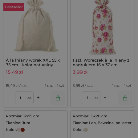
Bestseller
À la lniany worek XXL 55 x
1 szt. Woreczek à la lniany z
75 cm - kolor naturalny
nadrukiem 16 x 37 cm -
naturalne / róże
15,49
zł
3,99
zł
15,49
zł / szt.
1 op. = 1 szt.
3,99
zł / szt.
1 op. = 1 szt.
+
+
–
–
op.
op.
Rozmiar: 12x15 cm
Rozmiar: 15x20 cm
Tkanina: Juta
Tkanina: Len, Bawełna, poliester
Kolor:
Kolor: