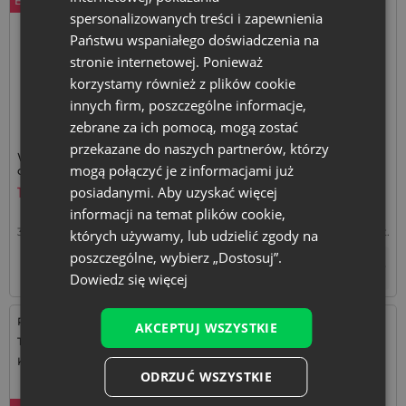
Bestseller
Bestseller
spersonalizowanych treści i zapewnienia
Państwu wspaniałego doświadczenia na
stronie internetowej. Ponieważ
korzystamy również z plików cookie
innych firm, poszczególne informacje,
zebrane za ich pomocą, mogą zostać
przekazane do naszych partnerów, którzy
Woreczki bawełniane 15 x 20
5 szt. Woreczki z bawełny 18
mogą połączyć je z informacjami już
cm, 5 szt. - naturalne
x 24 cm - naturalne
opakowania
posiadanymi. Aby uzyskać więcej
15,99
zł
17,49
zł
informacji na temat plików cookie,
3,20
zł / szt.
1 op. = 5 szt.
3,50
zł / szt.
1 op. = 5 szt.
których używamy, lub udzielić zgody na
poszczególne, wybierz „Dostosuj”.
+
–
Tymczasowo niedostępny
op.
Dowiedz się więcej
Rozmiar: 8x10 cm
Rozmiar: 40x55 cm
AKCEPTUJ WSZYSTKIE
Tkanina: Juta
Tkanina: Juta
Kolor:
Kolor:
ODRZUĆ WSZYSTKIE