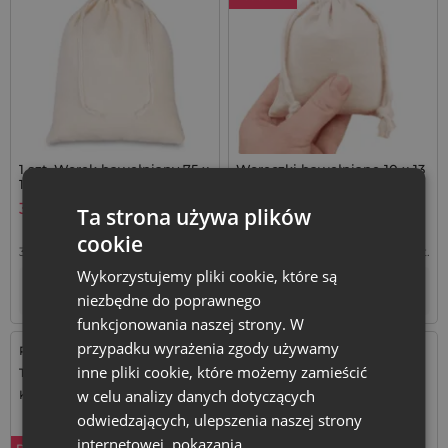
1 szt. Worek bawełniany 75 x
Woreczki bawełniane 10 x 13
100 cm - naturalny
cm na saszetki lawendowe,
komplet 10 szt.
36,99
zł
16,29
zł
Ta strona używa plików
cookie
36,99
zł / szt.
1 op. = 1 szt.
1,63
zł / szt.
1 op. = 10 szt.
Wykorzystujemy pliki cookie, które są
+
–
Tymczasowo niedostępny
op.
niezbędne do poprawnego
funkcjonowania naszej strony. W
przypadku wyrażenia zgody używamy
Rozmiar: 15x20 cm
Rozmiar: 18x24 cm
inne pliki cookie, które możemy zamieścić
Tkanina: Bawełna
Tkanina: Bawełna
w celu analizy danych dotyczących
Kolor:
Kolor:
odwiedzających, ulepszenia naszej strony
internetowej, pokazania