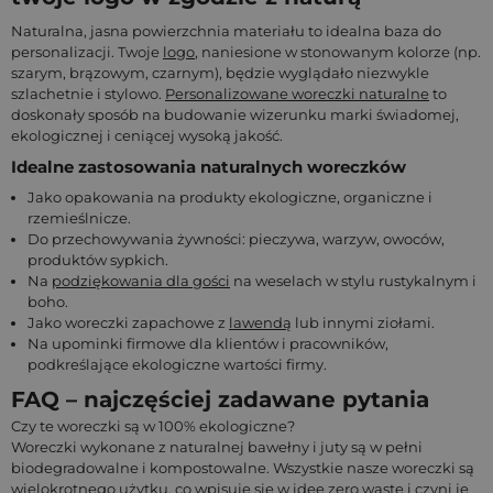
Naturalna, jasna powierzchnia materiału to idealna baza do
personalizacji. Twoje
logo
, naniesione w stonowanym kolorze (np.
szarym, brązowym, czarnym), będzie wyglądało niezwykle
szlachetnie i stylowo.
Personalizowane woreczki naturalne
to
doskonały sposób na budowanie wizerunku marki świadomej,
ekologicznej i ceniącej wysoką jakość.
Idealne zastosowania naturalnych woreczków
Jako opakowania na produkty ekologiczne, organiczne i
rzemieślnicze.
Do przechowywania żywności: pieczywa, warzyw, owoców,
produktów sypkich.
Na
podziękowania dla gości
na weselach w stylu rustykalnym i
boho.
Jako woreczki zapachowe z
lawendą
lub innymi ziołami.
Na upominki firmowe dla klientów i pracowników,
podkreślające ekologiczne wartości firmy.
FAQ – najczęściej zadawane pytania
Czy te woreczki są w 100% ekologiczne?
Woreczki wykonane z naturalnej bawełny i juty są w pełni
biodegradowalne i kompostowalne. Wszystkie nasze woreczki są
wielokrotnego użytku, co wpisuje się w ideę
zero waste
i czyni je