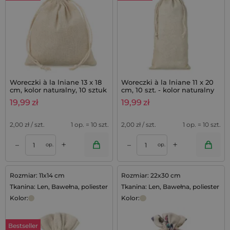
Woreczki à la lniane 13 x 18
Woreczki à la lniane 11 x 20
cm, kolor naturalny, 10 sztuk
cm, 10 szt. - kolor naturalny
19,99
zł
19,99
zł
2,00
zł / szt.
1 op. = 10 szt.
2,00
zł / szt.
1 op. = 10 szt.
+
+
–
–
op.
op.
Rozmiar: 11x14 cm
Rozmiar: 22x30 cm
Tkanina: Len, Bawełna, poliester
Tkanina: Len, Bawełna, poliester
Kolor:
Kolor:
Bestseller