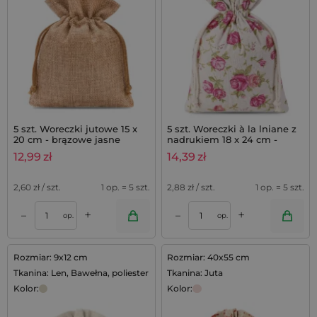
5 szt. Woreczki jutowe 15 x
5 szt. Woreczki à la lniane z
20 cm - brązowe jasne
nadrukiem 18 x 24 cm -
naturalne / róże
12,99
zł
14,39
zł
2,60
zł / szt.
1 op. = 5 szt.
2,88
zł / szt.
1 op. = 5 szt.
+
+
–
–
op.
op.
Rozmiar: 9x12 cm
Rozmiar: 40x55 cm
Tkanina: Len, Bawełna, poliester
Tkanina: Juta
Kolor:
Kolor: