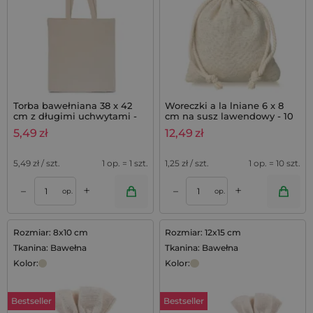
Torba bawełniana 38 x 42
Woreczki a la lniane 6 x 8
cm z długimi uchwytami -
cm na susz lawendowy - 10
kolor naturalny
szt.
5,49
zł
12,49
zł
5,49
zł / szt.
1 op. = 1 szt.
1,25
zł / szt.
1 op. = 10 szt.
+
+
–
–
op.
op.
Rozmiar: 8x10 cm
Rozmiar: 12x15 cm
Tkanina: Bawełna
Tkanina: Bawełna
Kolor:
Kolor:
Bestseller
Bestseller