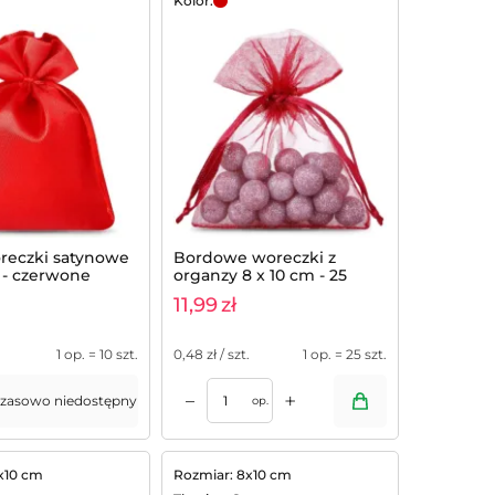
Kolor:
oreczki satynowe
Bordowe woreczki z
 - czerwone
organzy 8 x 10 cm - 25
sztuk
11,99
zł
1 op. = 10 szt.
0,48
zł / szt.
1 op. = 25 szt.
+
–
zasowo niedostępny
op.
x10 cm
Rozmiar: 8x10 cm