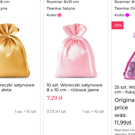
x8 cm
Rozmiar: 8x10 cm
Rozmiar: 8
tyna
Tkanina: Satyna
Tkanina: O
Kolor:
Kolor:
-20%
oreczki satynowe
10 szt. Woreczki satynowe
25 szt. W
 złote
8 x 10 cm - różowe jasne
cm - fuks
7,29
zł
Origina
price
1 op. = 10 szt.
0,73
zł / szt.
1 op. = 10 szt.
was:
11,99zł.
Najniższa ce
obniżką:
9,59