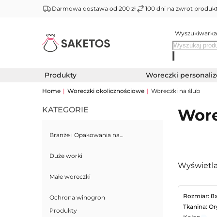
Darmowa dostawa od 200 zł
100 dni na zwrot produ
Wyszukiwarka
Produkty
Woreczki personali
Home
|
Woreczki okolicznościowe
|
Woreczki na ślub
KATEGORIE
Wore
Branże i Opakowania na…
Duże worki
Wyświetla
Małe woreczki
Rozmiar: 8
Ochrona winogron
Tkanina: O
Produkty