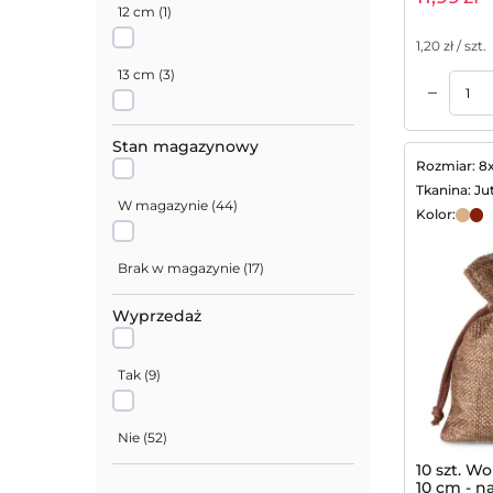
12 cm
(
1
)
1,20
zł / szt.
13 cm
(
3
)
–
Dodaj do koszyka
Dodaj do koszyka
14 cm
(
1
)
Stan magazynowy
Rozmiar: 8
Tkanina: Ju
20 cm
(
2
)
W magazynie
(
44
)
Kolor:
Brak w magazynie
(
17
)
Wyprzedaż
Tak
(
9
)
Nie
(
52
)
10 szt. W
10 cm - n