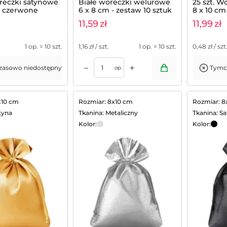
oreczki satynowe
Białe woreczki welurowe
25 szt. W
- czerwone
6 x 8 cm - zestaw 10 sztuk
8 x 10 cm
11,59
zł
11,99
zł
1 op. = 10 szt.
1,16
zł / szt.
1 op. = 10 szt.
0,48
zł / szt
+
–
asowo niedostępny
Tymc
op.
x10 cm
Rozmiar: 8x10 cm
Rozmiar: 8
tyna
Tkanina: Metaliczny
Tkanina: S
Kolor:
Kolor: