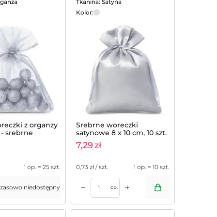
rganza
Tkanina: Satyna
Kolor:
oreczki z organzy
Srebrne woreczki
 - srebrne
satynowe 8 x 10 cm, 10 szt.
- na biżuterię, upominki,
7,29
zł
prezenty
.
1 op. = 25 szt.
0,73
zł / szt.
1 op. = 10 szt.
+
–
zasowo niedostępny
op.