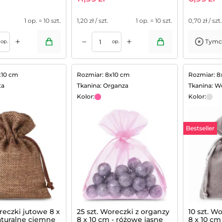
1 op. = 10 szt.
1,20
zł / szt.
1 op. = 10 szt.
0,70
zł / szt.
+
+
–
Tymc
op.
op.
x10 cm
Rozmiar: 8x10 cm
Rozmiar: 8
ta
Tkanina: Organza
Tkanina: W
Kolor:
Kolor:
Bestseller
oreczki jutowe 8 x
25 szt. Woreczki z organzy
10 szt. W
aturalne ciemne
8 x 10 cm - różowe jasne
8 x 10 cm