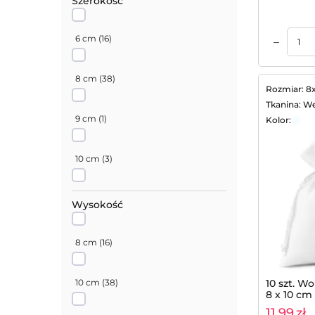
Szerokość
Turkusowy
(
1
)
6 cm
(
16
)
–
Dodaj do koszyka
Dodaj do koszyka
Zielony
(
2
)
8 cm
(
38
)
Rozmiar: 8
Tkanina: We
Oliwkowy
(
5
)
9 cm
(
1
)
Kolor:
Złoty
(
2
)
10 cm
(
3
)
Pomarańczowy
(
2
)
11 cm
(
1
)
Wysokość
Brązowy
(
5
)
15 cm
(
2
)
8 cm
(
16
)
10 szt. W
10 cm
(
38
)
8 x 10 cm 
11,99
zł