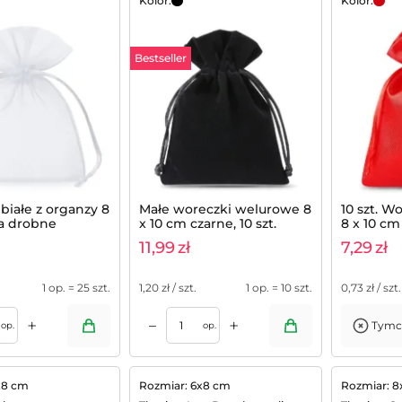
Kolor:
Kolor:
Bestseller
białe z organzy 8
Małe woreczki welurowe 8
10 szt. W
na drobne
x 10 cm czarne, 10 szt.
8 x 10 cm
z lawendą - 25
11,99
zł
7,29
zł
1 op. = 25 szt.
1,20
zł / szt.
1 op. = 10 szt.
0,73
zł / szt.
+
+
–
Tymc
Dodaj do koszyka
op.
op.
x8 cm
Rozmiar: 6x8 cm
Rozmiar: 8