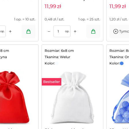
11,99
zł
11,99
zł
1 op. = 10 szt.
0,48
zł / szt.
1 op. = 25 szt.
1,20
zł / szt.
+
+
–
Tymc
Dodaj do koszyka
op.
op.
x8 cm
Rozmiar: 6x8 cm
Rozmiar: 8
tyna
Tkanina: Welur
Tkanina: O
Kolor:
Kolor:
Bestseller