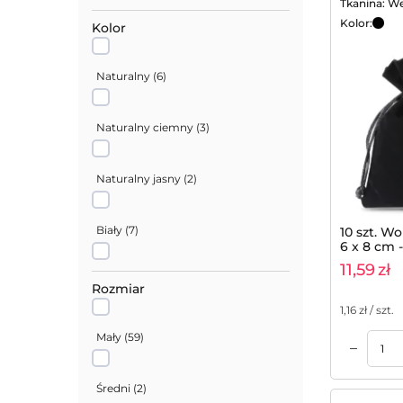
Tkanina: We
Juta
(
9
)
Kolor:
Kolor
Satyna
(
8
)
Naturalny
(
6
)
Welur
(
10
)
Naturalny ciemny
(
3
)
Metaliczny
(
1
)
Naturalny jasny
(
2
)
Jeans
(
1
)
Biały
(
7
)
10 szt. W
6 x 8 cm 
11,59
zł
Czarny
(
4
)
Rozmiar
1,16
zł / szt.
Żółty
(
1
)
Mały
(
59
)
–
Dodaj do koszyka
Dodaj do koszyka
Srebrny
(
5
)
Średni
(
2
)