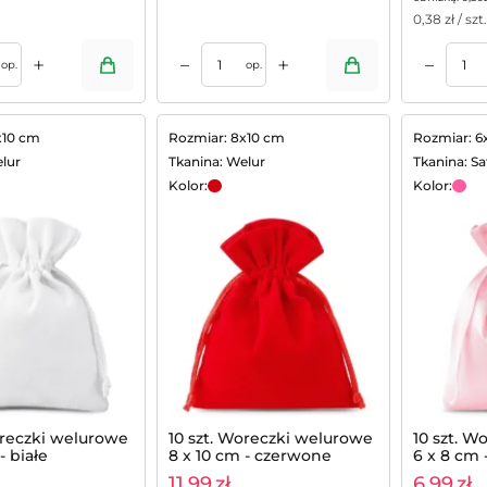
0,38
zł / szt.
+
+
–
–
Dodaj do koszyka
Dodaj do koszyka
op.
op.
x10 cm
Rozmiar: 8x10 cm
Rozmiar: 6
lur
Tkanina: Welur
Tkanina: S
Kolor:
Kolor:
oreczki welurowe
10 szt. Woreczki welurowe
10 szt. W
- białe
8 x 10 cm - czerwone
6 x 8 cm 
11,99
zł
6,99
zł