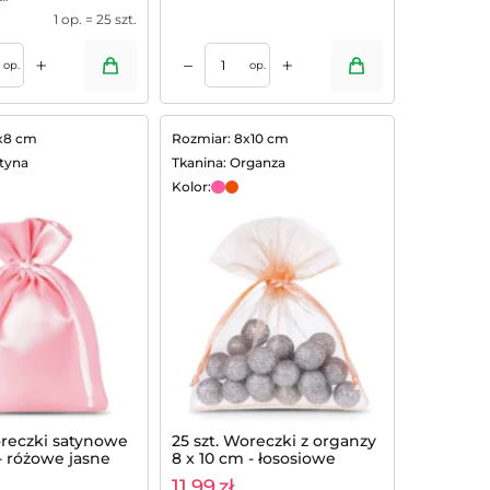
1 op. = 25 szt.
+
+
–
op.
op.
x8 cm
Rozmiar: 8x10 cm
atyna
Tkanina: Organza
Kolor:
oreczki satynowe
25 szt. Woreczki z organzy
- różowe jasne
8 x 10 cm - łososiowe
11,99
zł