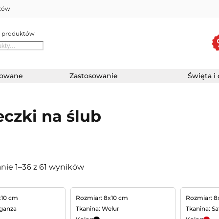
któw
 produktów
zowane
Zastosowanie
Święta i
czki na ślub
nie 1–36 z 61 wyników
x10 cm
Rozmiar: 8x10 cm
Rozmiar: 8
rganza
Tkanina: Welur
Tkanina: S