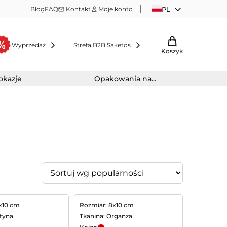
Blog
FAQ
Kontakt
Moje konto
PL
Wyprzedaż
Strefa B2B Saketos
Koszyk
 okazje
Opakowania na...
x10 cm
Rozmiar: 8x10 cm
atyna
Tkanina: Organza