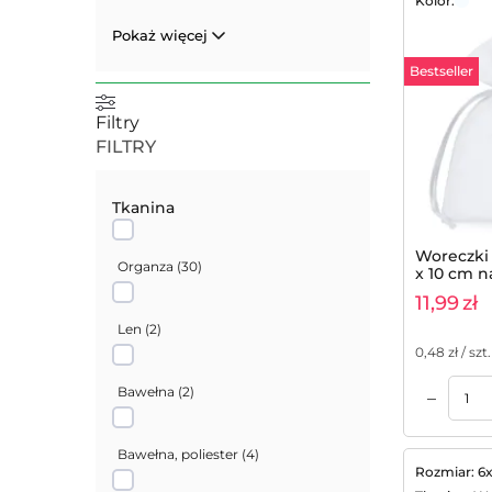
Kolor:
Pokaż więcej
Bestseller
Filtry
FILTRY
Tkanina
Woreczki 
Organza
(
30
)
x 10 cm 
upominki 
11,99
zł
szt.
Len
(
2
)
0,48
zł / szt.
Bawełna
(
2
)
–
Dodaj do koszyka
Dodaj do koszyka
Bawełna, poliester
(
4
)
Rozmiar: 6