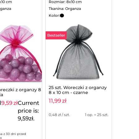
x10 cm
Rozmiar: 8x10 cm
rganza
Tkanina: Organza
Kolor:
Bestseller
25 szt. Woreczki z organzy
oreczki z organzy 8 x 10
8 x 10 cm - czarne
ja
11,99
zł
l
9,59
zł
Current
11,99
zł
price is:
0,48
zł / szt.
1 op. = 25 szt.
9,59zł.
na z 30 dni przed
zł
.