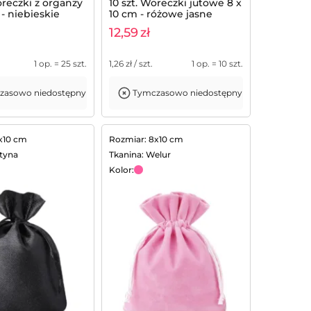
oreczki z organzy
10 szt. Woreczki jutowe 8 x
 - niebieskie
10 cm - różowe jasne
12,59
zł
.
1 op. = 25 szt.
1,26
zł / szt.
1 op. = 10 szt.
zasowo niedostępny
Tymczasowo niedostępny
x10 cm
Rozmiar: 8x10 cm
atyna
Tkanina: Welur
Kolor: