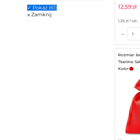
12,59
zł
✓ Pokaż
(
61
)
⨉ Zamknij
1,26
zł / szt.
–
Dodaj do koszyka
Dodaj do koszyka
Rozmiar: 6
Tkanina: Sa
Kolor: