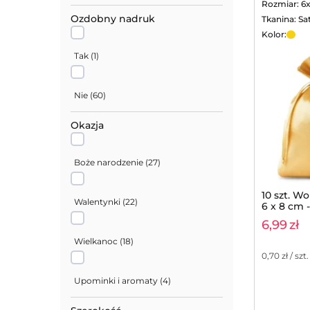
Rozmiar: 6
Ozdobny nadruk
Tkanina: Sa
Czerwony
(
5
)
Kolor:
Tak
(
1
)
Bordowy
(
4
)
Nie
(
60
)
Fioletowy ciemny
(
1
)
Okazja
Fioletowy jasny
(
2
)
Boże narodzenie
(
27
)
Fuksjowy
(
1
)
10 szt. W
Walentynki
(
22
)
6 x 8 cm -
Różowy
(
8
)
6,99
zł
Wielkanoc
(
18
)
0,70
zł / szt.
Błękitny
(
1
)
Upominki i aromaty
(
4
)
Niebieski
(
2
)