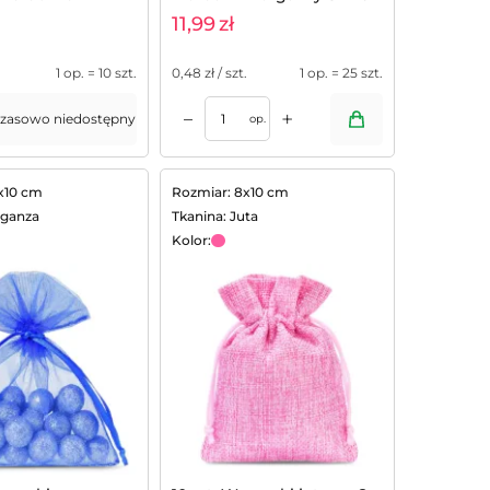
cm na susz lawendowy -
11,99
zł
25 szt.
1 op. = 10 szt.
0,48
zł / szt.
1 op. = 25 szt.
+
–
zasowo niedostępny
op.
x10 cm
Rozmiar: 8x10 cm
rganza
Tkanina: Juta
Kolor: