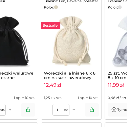
lur
Tkanina: Len, Bawełna, poliester
Tkanina: O
Kolor:
Kolor:
Bestseller
oreczki welurowe
Woreczki a la lniane 6 x 8
25 szt. W
- czarne
cm na susz lawendowy -
8 x 10 cm
10 szt.
12,49
zł
11,99
zł
1 op. = 10 szt.
1,25
zł / szt.
1 op. = 10 szt.
0,48
zł / szt
+
+
–
Tymc
Dodaj do koszyka
op.
op.