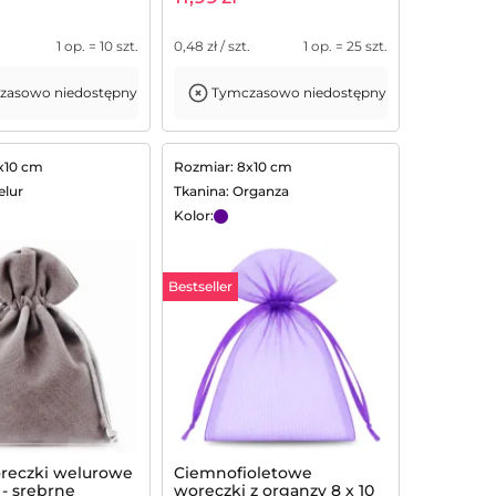
1 op. = 10 szt.
0,48
zł / szt.
1 op. = 25 szt.
zasowo niedostępny
Tymczasowo niedostępny
x10 cm
Rozmiar: 8x10 cm
elur
Tkanina: Organza
Kolor:
Bestseller
oreczki welurowe
Ciemnofioletowe
 - srebrne
woreczki z organzy 8 x 10