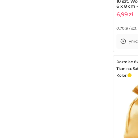
10 szt. W
6 x 8 cm 
6,99
zł
0,70
zł / szt.
Tymcz
Dodaj do koszyka
Rozmiar: 8
Tkanina: Sa
Kolor: