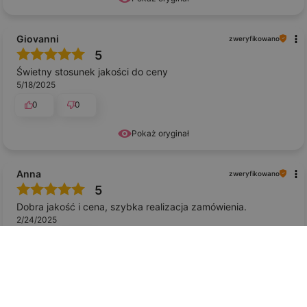
Giovanni
zweryfikowano
5
Świetny stosunek jakości do ceny
5/18/2025
0
0
Pokaż oryginał
Anna
zweryfikowano
5
Dobra jakość i cena, szybka realizacja zamówienia.
2/24/2025
0
0
Agnieszka Pacholska
zweryfikowano
5