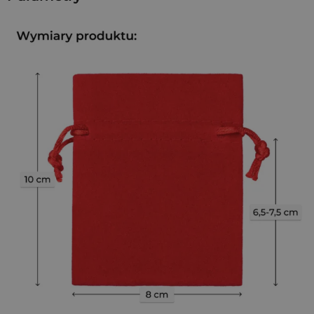
Woreczki w prezentowanej ofercie wykonane są z
weluru
nazywanego również pluszem. To bardzo miękki i przyjemny
w dotyku materiał, który przez wiele lat był uznawany, jako
ekskluzywny i do dzisiaj służy do wyrobu odzieży oraz
element tapicerski do mebli.
Dzięki swoim walorom estetycznym i użytkowym woreczki
welurowe to doskonały sposób na opakowanie dla
rozmaitych przedmiotów codziennych oraz drobnych
prezentów i upominków. Wytrzymała struktura tkaniny
welurowej sprawi, że te woreczki będą stanowić dobre
zabezpieczenie dla przedmiotów w nich schowanych. Welur
jest puszysty i przyjemny w dotyku, dlatego nasze woreczki
nadają się idealnie na podarunek dla bliskiej osoby czy
prezent z okazji rocznicy lub innej podniosłej uroczystości.
Wskazówki i Porady dotyczące Użytkowania
Nasze czerwone woreczki welurowe o wymiarach 8x10 cm to
doskonały wybór dla firm poszukujących eleganckich i
funkcjonalnych opakowań. Wykonane z wysokiej jakości
weluru, są nie tylko estetyczne, ale również bardzo
praktyczne.