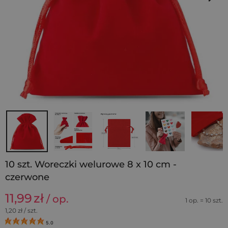
10 szt. Woreczki welurowe 8 x 10 cm -
czerwone
11,99
zł
/ op.
1 op. = 10 szt.
1,20
zł / szt.
5.0