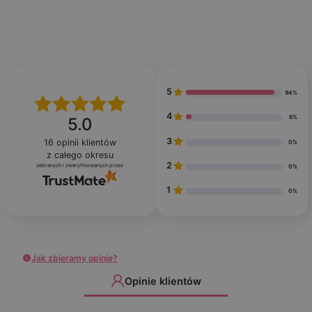
5
94%
4
6%
5.0
3
16
opinii klientów
0%
z całego okresu
2
zebranych i zweryfikowanych przez
0%
1
0%
Jak zbieramy opinie?
Opinie klientów