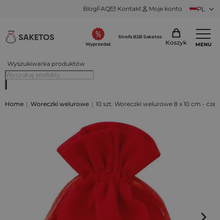
Blog
FAQ
Kontakt
Moje konto
PL
Strefa B2B Saketos
Koszyk
MENU
Wyprzedaż
Wyszukiwarka produktów
Home
|
Woreczki welurowe
|
10 szt. Woreczki welurowe 8 x 10 cm - cz