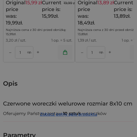
Original
15,99
zł
Current
Original
13,89
zł
Current
19,99
zł
price
price is:
price
price is:
was:
15,99zł.
was:
13,89zł.
19,99zł.
18,49zł.
Najniższa cena z 30 dni przed obniżką:
Najniższa cena z 30 dni przed obniżką
15,99
zł
.
13,89
zł
.
3,20
zł / szt.
1 op. = 5 szt.
1,39
zł / szt.
1 op. = 10
+
+
–
–
a
Dodaj do koszyka
Dodaj do kos
op.
op.
Opis
Czerwone woreczki welurowe rozmiar 8x10 cm
Oferujemy Państwu zestaw
10 sztuk
woreczków
Zobacz pełny opis produktu
wykonanych z
weluru
o wymiarach
8 x 10 cm
. Ten
praktyczny pakiet dostępny jest w kolorze
czerwonym
i
posłuży na dłuższy okres czasu.
Parametry