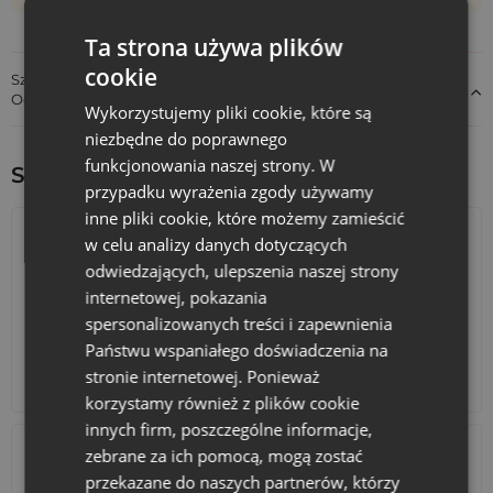
przechowywania biżuterii, chroniąc ją przed
zarysowaniami i uszkodzeniami.
Ta strona używa plików
Opakowania na Prezenty:
Dzięki eleganckiemu
cookie
wyglądowi, są doskonałe na opakowania prezentowe,
Szczegóły dotyczące zgodności produktu z przepisami:
dodając uroku i klasy każdemu podarunkowi.
Odpowiedzialność za produkt
Wykorzystujemy pliki cookie, które są
Gadżety Firmowe:
Możliwość nadruku logo firmy
niezbędne do poprawnego
sprawia, że woreczki stają się świetnym narzędziem
funkcjonowania naszej strony. W
marketingowym, zwiększającym rozpoznawalność marki.
Sprawdź inne ciekawe produkty:
przypadku wyrażenia zgody używamy
Personalizacja i Branding:
inne pliki cookie, które możemy zamieścić
w celu analizy danych dotyczących
Jednym z największych atutów naszych woreczków jest
możliwość pełnej personalizacji. Możesz umieścić na nich
odwiedzających, ulepszenia naszej strony
logo swojej firmy, slogan, a nawet grafikę o fotograficznej
internetowej, pokazania
jakości. Dzięki temu woreczki stają się nie tylko
spersonalizowanych treści i zapewnienia
opakowaniem, ale również skutecznym narzędziem
Państwu wspaniałego doświadczenia na
marketingowym, które wzmacnia rozpoznawalność marki.
stronie internetowej. Ponieważ
Kalendarze adwentowe
Torby bawełniane
Dodatkowe Usługi:
korzystamy również z plików cookie
innych firm, poszczególne informacje,
Darmowa Wizualizacja:
Przed finalizacją zamówienia
oferujemy darmową wizualizację, dzięki czemu można
zebrane za ich pomocą, mogą zostać
zobaczyć, jak będzie wyglądać nadruk na wybranym
przekazane do naszych partnerów, którzy