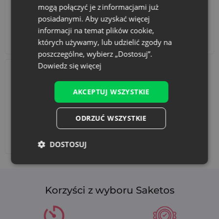
woreczku.
mogą połączyć je z informacjami już
Szybka Realizacja:
Oferujemy ekspresową realizację
posiadanymi. Aby uzyskać więcej
zamówień, nawet w ciągu 2 dni roboczych, co jest
informacji na temat plików cookie,
szczególnie ważne w okresach wzmożonej sprzedaży
Akcesoria i dekoracje
Zestawy
świątecznej.
których używamy, lub udzielić zgody na
poszczególne, wybierz „Dostosuj”.
Zapraszamy do współpracy i zamówienia naszych
Dowiedz się więcej
eleganckich woreczków welurowych, które z pewnością
podniosą prestiż Twojej marki i produktów.
AKCEPTUJ WSZYSTKIE
ODRZUĆ WSZYSTKIE
Dodaj nadruk
DOSTOSUJ
Korzyści z wyboru Saketos