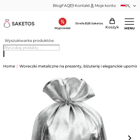
Blog
FAQ
Kontakt
Moje konto
PL
Strefa B2B Saketos
Koszyk
MENU
Wyprzedaż
Wyszukiwarka produktów
Home
|
Woreczki metaliczne na prezenty, biżuterię i eleganckie upomink