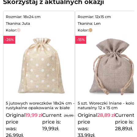
Skorzystaj z aktualnych okazji
Rozmiar: 18x24 cm
Rozmiar: 12x15 cm
Tkanina: Juta
Tkanina: Len
Kolor:
Kolor:
-26%
-15%
5 jutowych woreczków 18x24 cm -
5 szt. Woreczki lniane - kolor
rustykalne opakowania w białe
naturalny 12 x 15 cm
groszki
Original
19,99
zł
Current
Original
28,89
zł
Current
26,99
zł
price
price is:
price
price is:
was:
19,99zł.
was:
28,89zł.
26,99zł.
33,99zł.