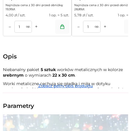
Najniższa cena z 30 dni przed obniżką:
Najniższa cena z 30 dni przed obniżką
19,99
zł
.
28,89
zł
.
4,00
zł / szt.
1 op. = 5 szt.
5,78
zł / szt.
1 op. = 5
+
+
–
–
a
Dodaj do kos
op.
op.
Opis
Niebanalny pakiet
5 sztuk
worków metalicznych w kolorze
srebrnym
o wymiarach
22 x 30 cm
.
Worki metaliczne cechują się gładką i miłą w dotyku
Zobacz pełny opis produktu
powierzchnią, która w połączeniu z naturalną elegancją złota
i srebra tworzy doskonały sposób na stylowe pakowanie - do
środka można włożyć wszelkie prezenty, a także gadżety
Parametry
promocyjne i firmowe upominki, bowiem kolor woreczka już
na pierwszy rzut oka wyraża sobą wiele szacunku i uznania
dla drugiej osoby.
Te stylowe worki metaliczne wykorzystuje się również na