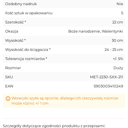
Ozdobny nadruk
Nie
Ilość sztuk w opakowaniu
5
Szerokość *
22 cm
Okazja
Boże narodzenie, Walentynki
Wysokość *
30 cm
Wysokość do ściągacza *
24 - 25 cm
Tolerancja rozmiarów *
+/- 5%
Rozmiar
Duży
SKU
MET-2230-SXX-211
EAN
5903003410249
Woreczki szyte są ręcznie, dlatego ich rzeczywisty rozmiar
może różnić +/- 1 cm
Szczegóły dotyczące zgodności produktu z przepisami: