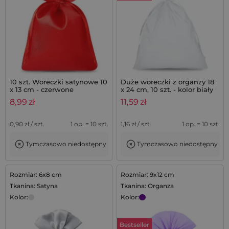
10 szt. Woreczki satynowe 10
Duże woreczki z organzy 18
x 13 cm - czerwone
x 24 cm, 10 szt. - kolor biały
8,99
zł
11,59
zł
0,90
zł / szt.
1 op. = 10 szt.
1,16
zł / szt.
1 op. = 10 szt.
Tymczasowo niedostępny
Tymczasowo niedostępny
Rozmiar: 6x8 cm
Rozmiar: 9x12 cm
Tkanina: Satyna
Tkanina: Organza
Kolor:
Kolor:
Bestseller