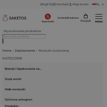
Blog
FAQ
Kontakt
Moje konto
PL
Strefa B2B Saketos
Koszyk
MENU
Wyprzedaż
Wyszukiwarka produktów
Home
|
Zastosowanie
|
Woreczki na biżuterię
KATEGORIE
Branże i Opakowania na…
Duże worki
Małe woreczki
Ochrona winogron
Produkty