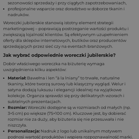
sezonowości sprzedaży i przy ciągłych zapotrzebowaniach,
profesjonalne wsparcie oraz doradztwo w doborze tkanin i
nadruków.
Woreczki jubilerskie stanowią istotny element strategii
marketingowej – poprawiają postrzeganie wartości produktu i
zwiększają lojalność klientów. Są efektywnym uzupełnieniem
oferty dla sklepów internetowych, butików oraz producentów
sprzedających przez sieć czy na eventach branżowych.
Jak wybrać odpowiednie woreczki jubilerskie?
Dobór właściwego woreczka na biżuterię wymaga
uwzględnienia kilku aspektów:
Materiał:
Bawełna i len “à la lniany” to trwałe, naturalne
tkaniny, które tworzą surowy lub klasyczny wygląd. Welur i
satyna dodają luksusu i elegancji idealnej na wyjątkowe
kolekcje. Organza sprawdzi się przy delikatnych wzorach i
subtelnych prezentacjach.
Rozmiar:
Woreczki dostępne są w rozmiarach od małych (np.
3×5 cm) po większe (75×100 cm). Kluczowe jest, by dobierać
rozmiar nie za duży, aby biżuteria się nie przesuwała i nie
niszczyła.
Personalizacja:
Nadruk z logo lub unikalnym motywem
podnosi wartość produktów i wspiera rozpoznawalność marki.