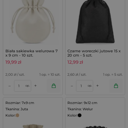
Biała sakiewka welurowa 7
Czarne woreczki jutowe 15 x
x 9 cm - 10 szt.
20 cm - 5 szt.
19,99
zł
12,99
zł
2,00
zł / szt.
1 op. = 10 szt.
2,60
zł / szt.
1 op. = 5 szt.
+
+
–
–
op.
op.
Rozmiar: 7x9 cm
Rozmiar: 9x12 cm
Tkanina: Juta
Tkanina: Welur
Kolor:
Kolor: