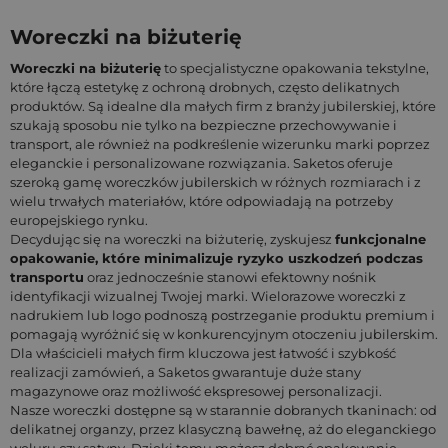
Woreczki na biżuterię
Woreczki na biżuterię
to specjalistyczne opakowania tekstylne,
które łączą estetykę z ochroną drobnych, często delikatnych
produktów. Są idealne dla małych firm z branży jubilerskiej, które
szukają sposobu nie tylko na bezpieczne przechowywanie i
transport, ale również na podkreślenie wizerunku marki poprzez
eleganckie i personalizowane rozwiązania. Saketos oferuje
szeroką gamę woreczków jubilerskich w różnych rozmiarach i z
wielu trwałych materiałów, które odpowiadają na potrzeby
europejskiego rynku.
Decydując się na woreczki na biżuterię, zyskujesz
funkcjonalne
opakowanie, które minimalizuje ryzyko uszkodzeń podczas
transportu
oraz jednocześnie stanowi efektowny nośnik
identyfikacji wizualnej Twojej marki. Wielorazowe woreczki z
nadrukiem lub logo podnoszą postrzeganie produktu premium i
pomagają wyróżnić się w konkurencyjnym otoczeniu jubilerskim.
Dla właścicieli małych firm kluczowa jest łatwość i szybkość
realizacji zamówień, a Saketos gwarantuje duże stany
magazynowe oraz możliwość ekspresowej personalizacji.
Nasze woreczki dostępne są w starannie dobranych tkaninach: od
delikatnej organzy, przez klasyczną bawełnę, aż do eleganckiego