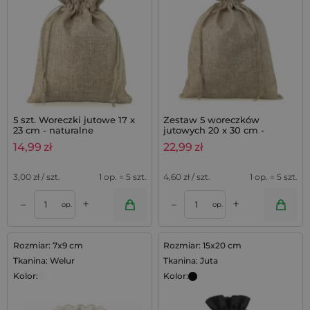
5 szt. Woreczki jutowe 17 x
Zestaw 5 woreczków
23 cm - naturalne
jutowych 20 x 30 cm -
naturalny
14,99
zł
22,99
zł
3,00
zł / szt.
1 op. = 5 szt.
4,60
zł / szt.
1 op. = 5 szt.
+
+
–
–
op.
op.
Rozmiar: 7x9 cm
Rozmiar: 15x20 cm
Tkanina: Welur
Tkanina: Juta
Kolor:
Kolor: