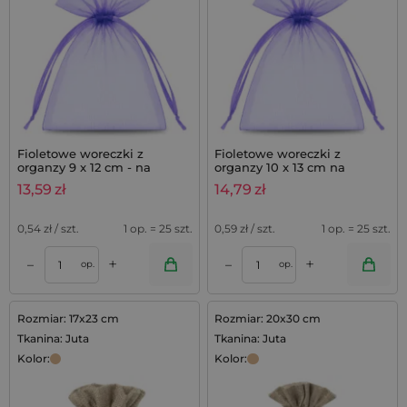
Fioletowe woreczki z
Fioletowe woreczki z
organzy 9 x 12 cm - na
organzy 10 x 13 cm na
saszetki lawendowe - 25 szt.
podziękowania i prezenty z
13,59
zł
14,79
zł
lawendą - 25 szt.
0,54
zł / szt.
1 op. = 25 szt.
0,59
zł / szt.
1 op. = 25 szt.
+
+
–
–
op.
op.
Rozmiar: 17x23 cm
Rozmiar: 20x30 cm
Tkanina: Juta
Tkanina: Juta
Kolor:
Kolor: