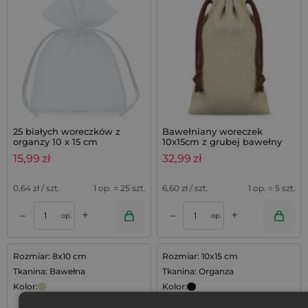
25 białych woreczków z
Bawełniany woreczek
organzy 10 x 15 cm
10x15cm z grubej bawełny
300 g/m² - naturalny
15,99
zł
32,99
zł
woreczek w jodełkę
0,64
zł / szt.
1 op. = 25 szt.
6,60
zł / szt.
1 op. = 5 szt.
+
+
–
–
op.
op.
Rozmiar: 8x10 cm
Rozmiar: 10x15 cm
Tkanina: Bawełna
Tkanina: Organza
Kolor:
Kolor: