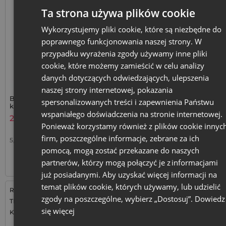
Ta strona używa plików cookie
Wykorzystujemy pliki cookie, które są niezbędne do
poprawnego funkcjonowania naszej strony. W
przypadku wyrażenia zgody używamy inne pliki
cookie, które możemy zamieścić w celu analizy
danych dotyczących odwiedzających, ulepszenia
naszej strony internetowej, pokazania
Bawełniany woreczek z
Czarne woreczki z organzy
spersonalizowanych treści i zapewnienia Państwu
kontrastującym sznurkiem
premium 10 x 15 cm - 10 szt.
wspaniałego doświadczenia na stronie internetowej.
8x10 cm - naturalne
24,99
zł
14,78
zł
opakowanie premium 300g
Ponieważ korzystamy również z plików cookie innyc
firm, poszczególne informacje, zebrane za ich
5,00
zł / szt.
1 op. = 5 szt.
1,48
zł / szt.
1 op. = 10 szt.
pomocą, mogą zostać przekazane do naszych
+
+
–
–
op.
op.
partnerów, którzy mogą połączyć je z informacjami
już posiadanymi. Aby uzyskać więcej informacji na
temat plików cookie, których używamy, lub udzielić
Rozmiar: 10x15 cm
Rozmiar: 9x12 cm
zgody na poszczególne, wybierz „Dostosuj”.
Dowiedz
Tkanina: Organza
Tkanina: Organza
się więcej
Kolor:
Kolor: