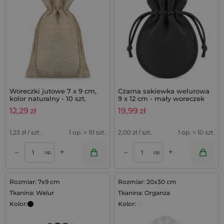
Woreczki jutowe 7 x 9 cm,
Czarna sakiewka welurowa
kolor naturalny - 10 szt.
9 x 12 cm - mały woreczek
premium
12,29
zł
19,99
zł
1,23
zł / szt.
1 op. = 10 szt.
2,00
zł / szt.
1 op. = 10 szt.
+
+
–
–
op.
op.
Rozmiar: 7x9 cm
Rozmiar: 20x30 cm
Tkanina: Welur
Tkanina: Organza
Kolor:
Kolor: