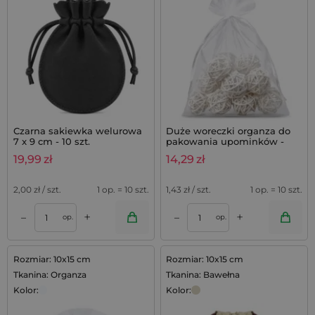
Czarna sakiewka welurowa
Duże woreczki organza do
7 x 9 cm - 10 szt.
pakowania upominków -
białe, 10 szt.
19,99
zł
14,29
zł
2,00
zł / szt.
1 op. = 10 szt.
1,43
zł / szt.
1 op. = 10 szt.
+
+
–
–
op.
op.
Rozmiar: 10x15 cm
Rozmiar: 10x15 cm
Tkanina: Organza
Tkanina: Bawełna
Kolor:
Kolor: