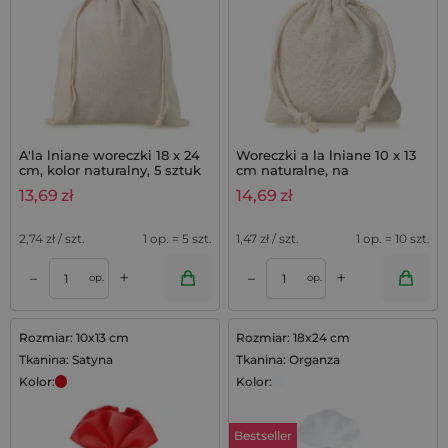
A'la lniane woreczki 18 x 24
Woreczki a la lniane 10 x 13
cm, kolor naturalny, 5 sztuk
cm naturalne, na
podziękowania z lawendą -
13,69
zł
14,69
zł
10 szt.
2,74
zł / szt.
1 op. = 5 szt.
1,47
zł / szt.
1 op. = 10 szt.
+
+
–
–
op.
op.
Rozmiar: 10x13 cm
Rozmiar: 18x24 cm
Tkanina: Satyna
Tkanina: Organza
Kolor:
Kolor:
Bestseller