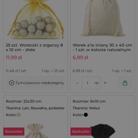
25 szt. Woreczki z organzy 8
Worek a'la lniany 30 x 40 cm
x 10 cm - złote
- 1 szt. w kolorze naturalnym
11,99
zł
6,99
zł
0,48
zł / szt.
1 op. = 25 szt.
6,99
zł / szt.
1 op. = 1 szt.
+
–
Tymczasowo niedostępny
op.
Rozmiar: 22x30 cm
Rozmiar: 8x10 cm
Tkanina: Len, Bawełna, poliester
Tkanina: Welur
Kolor:
Kolor:
Bestseller
Bestseller