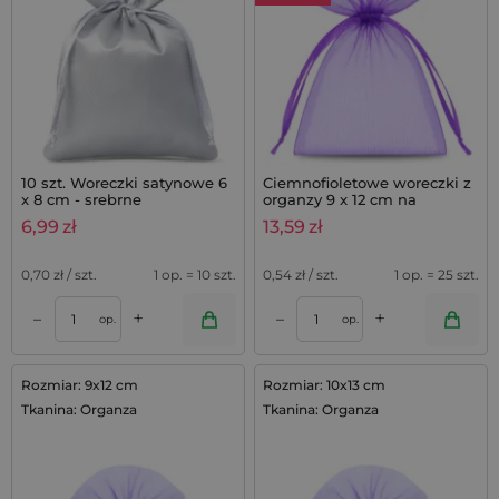
10 szt. Woreczki satynowe 6
Ciemnofioletowe woreczki z
x 8 cm - srebrne
organzy 9 x 12 cm na
lawendę - 25 szt.
6,99
zł
13,59
zł
0,70
zł / szt.
1 op. = 10 szt.
0,54
zł / szt.
1 op. = 25 szt.
+
+
–
–
op.
op.
Rozmiar: 9x12 cm
Rozmiar: 10x13 cm
Tkanina: Organza
Tkanina: Organza