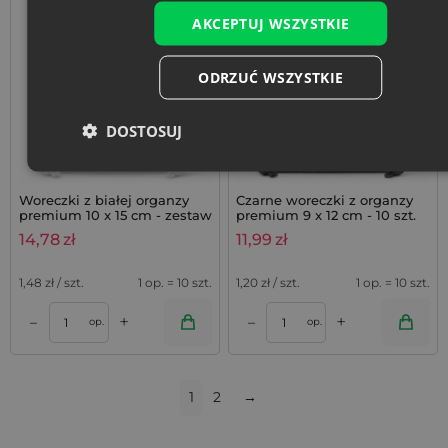
AKCEPTUJ WSZYSTKIE
ODRZUĆ WSZYSTKIE
DOSTOSUJ
Woreczki z białej organzy
Czarne woreczki z organzy
premium 10 x 15 cm - zestaw
premium 9 x 12 cm - 10 szt.
10 szt.
14,78
zł
11,99
zł
1,48
zł / szt.
1 op. = 10 szt.
1,20
zł / szt.
1 op. = 10 szt.
+
+
–
–
op.
op.
1
2
→