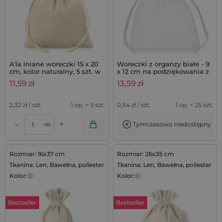
A'la lniane woreczki 15 x 20
Woreczki z organzy białe - 9
cm, kolor naturalny, 5 szt. w
x 12 cm na podziękowania z
opakowaniu
lawendą - 25 szt.
11,59
zł
13,59
zł
2,32
zł / szt.
1 op. = 5 szt.
0,54
zł / szt.
1 op. = 25 szt.
+
–
Tymczasowo niedostępny
op.
Rozmiar: 16x37 cm
Rozmiar: 26x35 cm
Tkanina: Len, Bawełna, poliester
Tkanina: Len, Bawełna, poliester
Kolor:
Kolor:
Bestseller
Bestseller