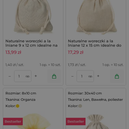
Naturalne woreczki a la
Naturalne woreczki a la
lniane 9 x 12 cm idealne na
lniane 12 x 15 cm idealne do
mydełka lawendowe,
zestawów lawendowych - 10
13,99
zł
17,29
zł
zestaw 10 szt.
szt.
1,40
zł / szt.
1 op. = 10 szt.
1,73
zł / szt.
1 op. = 10 szt.
+
+
–
–
op.
op.
Rozmiar: 8x10 cm
Rozmiar: 30x40 cm
Tkanina: Organza
Tkanina: Len, Bawełna, poliester
Kolor:
Kolor:
Bestseller
Bestseller