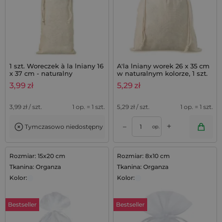
1 szt. Woreczek à la lniany 16
A'la lniany worek 26 x 35 cm
x 37 cm - naturalny
w naturalnym kolorze, 1 szt.
3,99
zł
5,29
zł
3,99
zł / szt.
1 op. = 1 szt.
5,29
zł / szt.
1 op. = 1 szt.
+
–
Tymczasowo niedostępny
op.
Rozmiar: 15x20 cm
Rozmiar: 8x10 cm
Tkanina: Organza
Tkanina: Organza
Kolor:
Kolor:
Bestseller
Bestseller