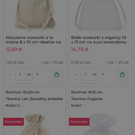
Naturalne woreczki a la
Białe woreczki z organzy 10
lniane 8 x 10 cm idealne na
x 13 cm na susz lawendowy -
lawendę do szafy - 10 szt.
25 szt.
12,59
zł
14,79
zł
1,26
zł / szt.
1 op. = 10 szt.
0,59
zł / szt.
1 op. = 25 szt.
+
+
–
–
op.
op.
Rozmiar: 15x20 cm
Rozmiar: 9x12 cm
Tkanina: Len, Bawełna, poliester
Tkanina: Organza
Kolor:
Kolor:
Bestseller
Bestseller