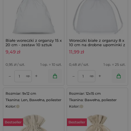
Białe woreczki z organzy 15 x
Woreczki białe z organzy 8 x
20 cm - zestaw 10 sztuk
10 cm na drobne upominki z
lawendą - 25 szt.
9,49
zł
11,99
zł
0,95
zł / szt.
1 op. = 10 szt.
0,48
zł / szt.
1 op. = 25 szt.
+
+
–
–
op.
op.
Rozmiar: 9x12 cm
Rozmiar: 12x15 cm
Tkanina: Len, Bawełna, poliester
Tkanina: Bawełna, poliester
Kolor:
Kolor:
Bestseller
Bestseller