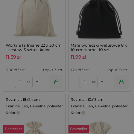
Worki à la lniane 22 x 30 cm
Małe woreczki welurowe 8 x
- zestaw 3 sztuk, kolor
10 cm czarne, 10 szt.
naturalny
11,59
zł
11,99
zł
3,86
zł / szt.
1 op. = 3 szt.
1,20
zł / szt.
1 op. = 10 szt.
+
+
–
–
op.
op.
Rozmiar: 18x24 cm
Rozmiar: 10x13 cm
Tkanina: Len, Bawełna, poliester
Tkanina: Len, Bawełna, poliester
Kolor:
Kolor:
Bestseller
Bestseller