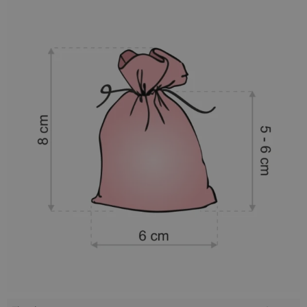
delikatny, że aż pływa w dłoni?
Te cechy szczególne sprawiają, że woreczki satynowe nadają
się wręcz idealnie na zapakowanie niewielkiego upominku
dla bliskiej osoby, a także oficjalnego prezentu firmowego na
imprezę promocyjną. W woreczku z satyny doskonale
prezentuje się biżuteria, perfumy, zapachowe mydełka -
dosłownie wszystko, cokolwiek się w nim znajdzie!