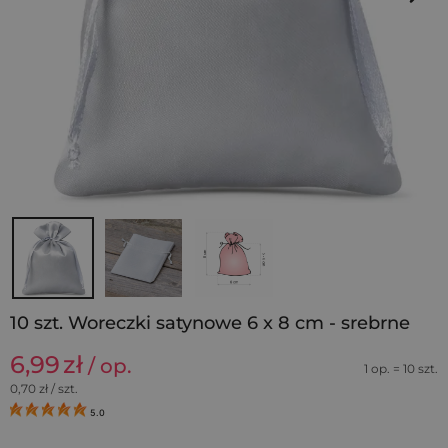
10 szt. Woreczki satynowe 6 x 8 cm - srebrne
6,99
zł
/ op.
1 op. = 10 szt.
0,70
zł / szt.
5.0