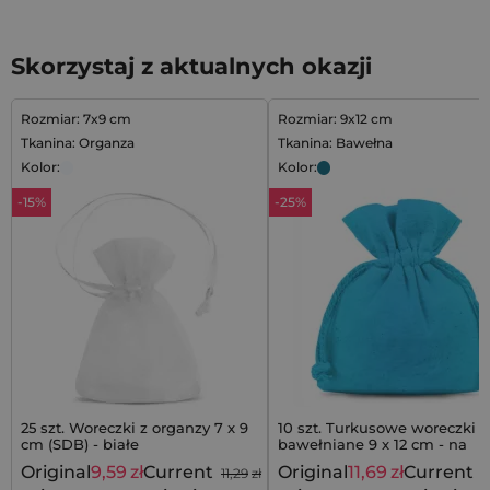
Skorzystaj z aktualnych okazji
Rozmiar: 7x9 cm
Rozmiar: 9x12 cm
Tkanina: Organza
Tkanina: Bawełna
Kolor:
Kolor:
-15%
-25%
25 szt. Woreczki z organzy 7 x 9
10 szt. Turkusowe woreczki
cm (SDB) - białe
bawełniane 9 x 12 cm - na
upominki
Original
9,59
zł
Current
Original
11,69
zł
Current
11,29
zł
1