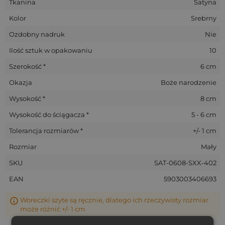
Tkanina
Satyna
Kolor
Srebrny
Ozdobny nadruk
Nie
Ilość sztuk w opakowaniu
10
Szerokość *
6 cm
Okazja
Boże narodzenie
Wysokość *
8 cm
Wysokość do ściągacza *
5 - 6 cm
Tolerancja rozmiarów *
+/- 1 cm
Rozmiar
Mały
SKU
SAT-0608-SXX-402
EAN
5903003406693
Woreczki szyte są ręcznie, dlatego ich rzeczywisty rozmiar
może różnić +/- 1 cm