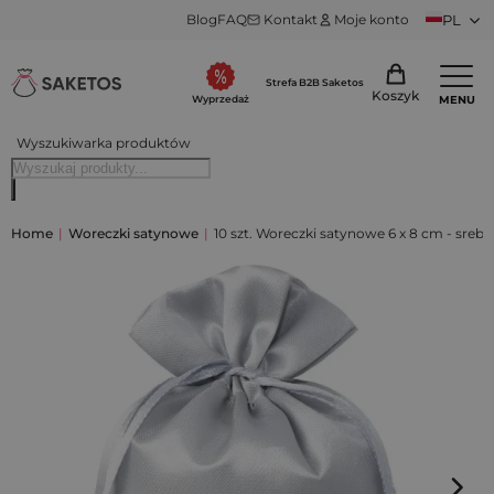
Blog
FAQ
Kontakt
Moje konto
PL
Strefa B2B Saketos
Koszyk
MENU
Wyprzedaż
Wyszukiwarka produktów
Home
|
Woreczki satynowe
|
10 szt. Woreczki satynowe 6 x 8 cm - srebr