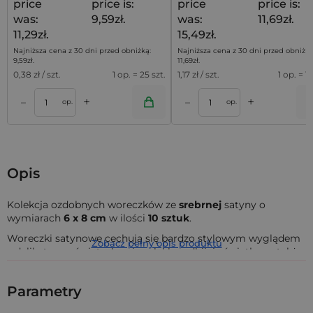
price
price is:
price
price is:
was:
9,59zł.
was:
11,69zł.
11,29zł.
15,49zł.
Najniższa cena z 30 dni przed obniżką:
Najniższa cena z 30 dni przed obniżką
9,59
zł
.
11,69
zł
.
0,38
zł / szt.
1 op. = 25 szt.
1,17
zł / szt.
1 op. = 10
+
+
–
–
a
Dodaj do koszyka
Dodaj do kos
op.
op.
Opis
Kolekcja ozdobnych woreczków ze
srebrnej
satyny o
wymiarach
6
x 8 cm
w ilości
10 sztuk
.
Woreczki satynowe cechują się bardzo stylowym wyglądem
Zobacz pełny opis produktu
z delikatną poświatą, bowiem lekko odbijają światło, są także
bardzo przyjemne w dotyku. To połączenie sprawia, że
woreczki z satyny wzbudzają zainteresowanie już na pierwszy
Parametry
rzut oka, które z biegiem czasu tylko wzrasta - bo i jak tu nie
być zainteresowanym eleganckim materiałem, który jest tak