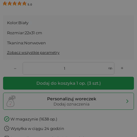
5.0
Kolor:
Biały
Rozmiar:
22x31 cm
Tkanina:
Nonwoven
Zobacz wszystkie parametry
+
–
op.
Dodaj do koszyka
1
op.
(
3
szt.)
Personalizuj woreczek
Dodaj oznaczenia
W magazynie (1638 op.)
Wysyłka w ciągu 24 godzin