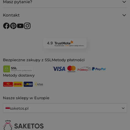
Masz pytanie?
Kontakt
4.9
Na podstawie
11 949
opinii
z całego okresu
Bezpieczne zakupy z SSL
Metody płatności
Metody dostawy
Nasze sklepy w Europie
saketos.pl