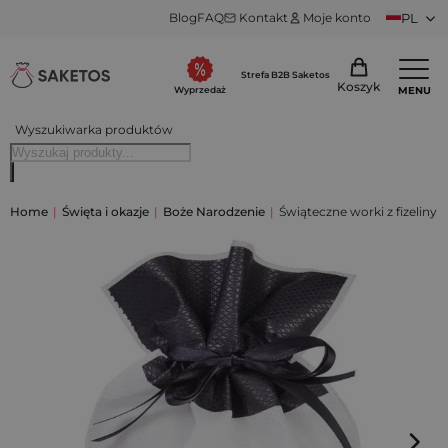
Blog
FAQ
Kontakt
Moje konto
PL
Strefa B2B Saketos
Koszyk
MENU
Wyprzedaż
Wyszukiwarka produktów
Home
|
Święta i okazje
|
Boże Narodzenie
|
Świąteczne worki z fizeliny 