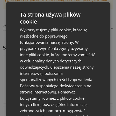
Woreczki szyte są ręcznie, dlatego ich rzeczywisty rozmiar
może różnić +/- 1 cm
Tak - oferujemy personalizację przy zamówieniach
hurtowych. Możesz dodać logo firmy, hasło świąteczne lub
Ta strona używa plików
autorską grafikę.
cookie
Szczegóły dotyczące zgodności produktu z przepisami:
Wykorzystujemy pliki cookie, które są
Odpowiedzialność za produkt
niezbędne do poprawnego
funkcjonowania naszej strony. W
Sprawdź inne ciekawe produkty:
przypadku wyrażenia zgody używamy
inne pliki cookie, które możemy zamieścić
w celu analizy danych dotyczących
odwiedzających, ulepszenia naszej strony
internetowej, pokazania
spersonalizowanych treści i zapewnienia
Państwu wspaniałego doświadczenia na
stronie internetowej. Ponieważ
Kalendarze adwentowe
Torby bawełniane
korzystamy również z plików cookie
innych firm, poszczególne informacje,
zebrane za ich pomocą, mogą zostać