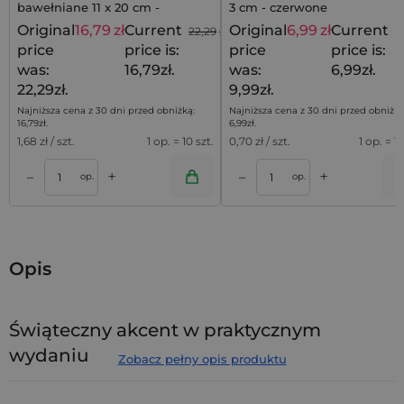
bawełniane 11 x 20 cm -
3 cm - czerwone
profesjonalne opakowanie dla
Original
16,79
zł
Current
Original
6,99
zł
Current
22,29
zł
9
firm
price
price is:
price
price is:
was:
16,79zł.
was:
6,99zł.
22,29zł.
9,99zł.
Najniższa cena z 30 dni przed obniżką:
Najniższa cena z 30 dni przed obniżką
16,79
zł
.
6,99
zł
.
1,68
zł / szt.
1 op. = 10 szt.
0,70
zł / szt.
1 op. = 10
+
+
–
–
a
Dodaj do koszyka
Dodaj do kos
op.
op.
Opis
Świąteczny akcent w praktycznym
wydaniu
Zobacz pełny opis produktu
Zestaw 3
woreczków z fizeliny
22 x 31 cm z nadrukiem
bałwana to estetyczne i wygodne rozwiązanie do pakowania