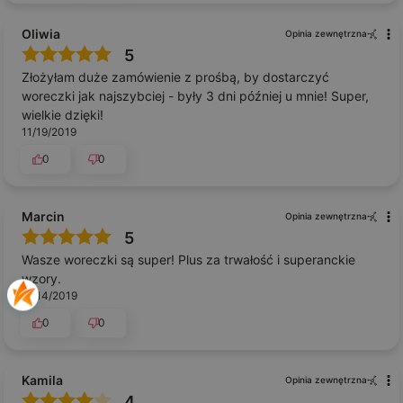
Oliwia
Opinia zewnętrzna
5
Złożyłam duże zamówienie z prośbą, by dostarczyć
woreczki jak najszybciej - były 3 dni później u mnie! Super,
wielkie dzięki!
11/19/2019
0
0
Marcin
Opinia zewnętrzna
5
Wasze woreczki są super! Plus za trwałość i superanckie
wzory.
11/14/2019
0
0
Kamila
Opinia zewnętrzna
4