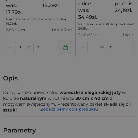
price
price is:
was:
14,29zł.
was:
24,19zł.
17,79zł.
34,49zł.
Najniższa cena z 30 dni przed obniżką:
14,29
zł
.
Najniższa cena z 30 dni przed obniżką
24,19
zł
.
2,86
zł / szt.
1 op. = 5 szt.
2,42
zł / szt.
1 op. = 10
+
+
–
–
a
Dodaj do koszyka
Dodaj do kos
op.
op.
Opis
Duże, bardzo uniwersalne
woreczki z eleganckiej juty
w
kolorze
naturalnym
w rozmiarze
30 cm x 40 cm
z
motywem świątecznym. Prezentowany pakiet składa się z
1
Zobacz pełny opis produktu
sztuki
.
Woreczki jutowe
w naszej ofercie są produkowane z
naturalnej lub syntetycznej juty, jednak niezależnie od
Parametry
rodzaju materiału, cechują się one wytrzymałą budową i
charakterystycznym wyglądem - przypominają plecionkę ze