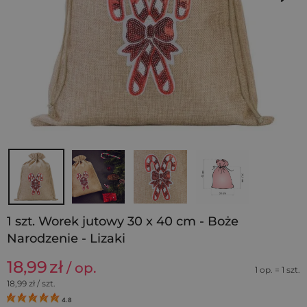
1 szt. Worek jutowy 30 x 40 cm - Boże
Narodzenie - Lizaki
18,99
zł
/ op.
1 op. = 1 szt.
18,99
zł / szt.
4.8