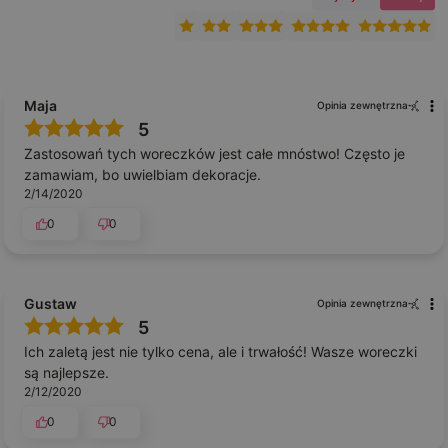
Maja
Opinia zewnętrzna
5
Zastosowań tych woreczków jest całe mnóstwo! Często je
zamawiam, bo uwielbiam dekoracje.
2/14/2020
0
0
Gustaw
Opinia zewnętrzna
5
Ich zaletą jest nie tylko cena, ale i trwałość! Wasze woreczki
są najlepsze.
2/12/2020
0
0