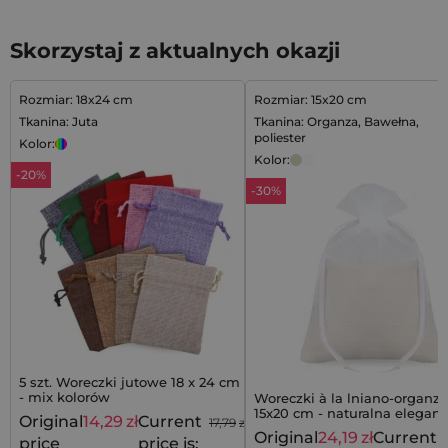
Skorzystaj z aktualnych okazji
Rozmiar: 18x24 cm
Rozmiar: 15x20 cm
Tkanina: Juta
Tkanina: Organza, Bawełna,
poliester
Kolor:
Kolor:
-20%
-30%
5 szt. Woreczki jutowe 18 x 24 cm
- mix kolorów
Woreczki à la lniano-organz
15x20 cm - naturalna elegan
Original
14,29
zł
Current
17,79
zł
delikatnej formie
Original
24,19
zł
Current
price
price is: