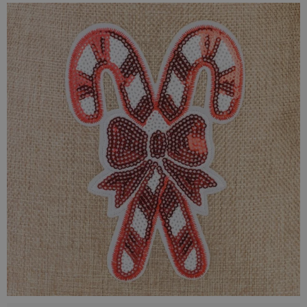
sznurka. Juta posiada naturalną właściwość pochłaniania i
oddawania wilgoci do otoczenia, dlatego zmienne warunki
nie stanowią dla niej problemu.
Woreczki jutowe w naszej ofercie dają szerokie pole wyboru,
ponieważ wiele modeli jest specjalnie barwionych na wiele
różnych kolorów. Tak bogaty wybór daje gwarancję
satysfakcji i sprawia, że każdy znajdzie coś dla siebie.
Wszystkie nasze woreczki wykonywane są ręcznie. Ułożenie
ozdobnej aplikacji/nadruku na konkretnych przedmiotach
może nieznacznie różnić się od pokazanego na zdjęciach.