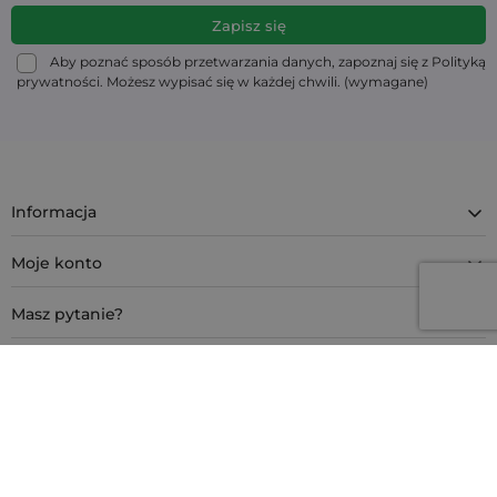
Aby poznać sposób przetwarzania danych, zapoznaj się z Polityką
prywatności. Możesz wypisać się w każdej chwili. (wymagane)
Informacja
Moje konto
Masz pytanie?
Kontakt
4.9
Na podstawie
11 933
opinii
z całego okresu