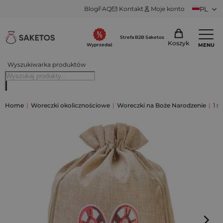
Blog
FAQ
Kontakt
Moje konto
PL
Strefa B2B Saketos
Koszyk
MENU
Wyprzedaż
Wyszukiwarka produktów
Home
|
Woreczki okolicznościowe
|
Woreczki na Boże Narodzenie
|
1 s