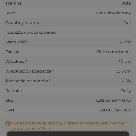
Tkanina
Juta
Kolor
Naturalny ciemny
Ozdobny nadruk
Tak
Ilość sztuk w opakowaniu
1
Szerokość *
30 cm
Okazja
Boże narodzenie
Wysokość *
40 cm
Wysokość do ściągacza *
33.5 cm
Tolerancja rozmiarów *
+/- 5%
Rozmiar
Duży
SKU
CJB-3040-NAT-LI
EAN
5903003410492
Woreczki szyte są ręcznie, dlatego ich rzeczywisty rozmiar
może różnić +/- 1 cm