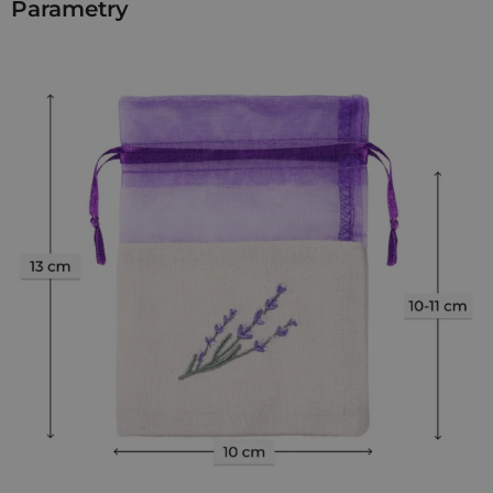
Parametry
praktyczne i estetyczne opakowanie dla marek, które chcą
sprzedawać susz w spójnej, dopracowanej formie. Naturalna
bawełniana baza połączona z transparentną organzą w
odcieniu ciemnego fioletu oraz haftowanym motywem
lawendy sprawia, że produkt od razu komunikuje swoją
zawartość i nie wymaga dodatkowych ozdobników.
Ile suszu mieści woreczek 10 x 13 cm?
Najczęściej około
15-
25 g suszonej lawendy
, w zależności od jej struktury i
stopnia wypełnienia. To optymalna porcja do sprzedaży
detalicznej, zestawów prezentowych oraz produktów
sezonowych.
W opakowaniu znajduje się
5 sztuk
, co ułatwia testowanie
nowej linii produktowej, tworzenie krótkich serii lub
przygotowanie gotowych kompletów. Satynowa tasiemka
pozwala szybko zamknąć woreczek jednym ruchem - bez
dodatkowych elementów pakowych i bez wydłużania
procesu realizacji zamówień.
Rozmiar 10 x 13 cm - funkcjonalność w
codziennym pakowaniu