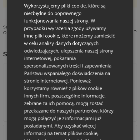
garderoby lub naturalna dekoracja wnętrza.
może różnić +/- 1 cm
Wykorzystujemy pliki cookie, które są
niezbędne do poprawnego
Zalety produktu
funkcjonowania naszej strony. W
Połączenie elegancji organzy z naturalnością bawełny.
Szczegóły dotyczące zgodności produktu z przepisami:
przypadku wyrażenia zgody używamy
Odpowiedzialność za produkt
Delikatny haft z motywem lawendy wzmacnia odbiór
inne pliki cookie, które możemy zamieścić
produktu i podnosi jego atrakcyjność wizualną.
w celu analizy danych dotyczących
Praktyczny rozmiar - odpowiedni na niewielkie ilości suszu
odwiedzających, ulepszenia naszej strony
lub drobne upominki.
Sprawdź inne ciekawe produkty:
internetowej, pokazania
Zestaw 5 sztuk - wygodne rozwiązanie dla resellerów,
spersonalizowanych treści i zapewnienia
sklepów detalicznych i manufaktur.
Państwu wspaniałego doświadczenia na
Gotowy produkt - nie wymaga dodatkowej personalizacji,
z możliwością przygotowania oferty hurtowej.
stronie internetowej. Ponieważ
korzystamy również z plików cookie
Wybierz woreczki na suszoną lawendę 10 x 13 cm (5 szt.)
i
innych firm, poszczególne informacje,
uporządkuj pakowanie suszu w swojej ofercie - szybko,
estetycznie i w formie, która wspiera sprzedaż.
zebrane za ich pomocą, mogą zostać
przekazane do naszych partnerów, którzy
Kalendarze adwentowe
Torby bawełniane
mogą połączyć je z informacjami już
Ile gramów
posiadanymi. Aby uzyskać więcej
suszonej
informacji na temat plików cookie,
lawendy