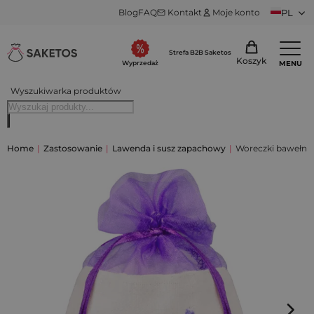
Blog
FAQ
Kontakt
Moje konto
PL
Strefa B2B Saketos
Koszyk
MENU
Wyprzedaż
Wyszukiwarka produktów
Home
|
Zastosowanie
|
Lawenda i susz zapachowy
|
Woreczki bawełnia