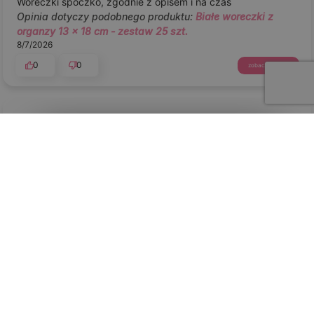
Woreczki spoczko, zgodnie z opisem i na czas
Opinia dotyczy podobnego produktu:
Białe woreczki z
organzy 13 x 18 cm - zestaw 25 szt.
8/7/2026
0
0
zobacz produkt
podgląd
Krzysztof
zweryfikowano
5
Wysoka jakość materiału sprawia, że jest on przyjemny w