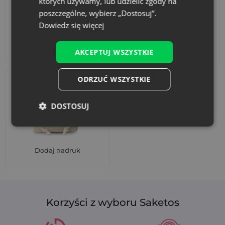
których używamy, lub udzielić zgody na
mieści się w
poszczególne, wybierz „Dostosuj”.
woreczku 10
Dowiedz się więcej
x 13 cm?
Akcesoria i dekoracje
Zestawy
AKCEPTUJ WSZYSTKIE
To zależy od kilku
czynników:
ODRZUĆ WSZYSTKIE
Rozmiaru
woreczka
(z
tolerancją ±1
DOSTOSUJ
cm),
Rodzaju suszu
(same kwiaty
czy z łodyżkami)
oraz tego, jak
Dodaj nadruk
bardzo chcesz
go wypełnić.
Na
przykład:
woreczek
Korzyści z wyboru Saketos
10 x 13 cm mieści
około 20 g
suszonej lawendy.