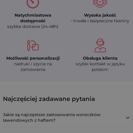
Natychmiastowa
Wysoka jakość
dostępność
- trwałe i bezpieczne tkaniny
szybka dostawa (24-48h)
Możliwość personalizacji
Obsługa klienta
nadruki i szycie na
szybki kontakt w języku
zamówienie
polskim
Woreczki bawełniano-organzowe 10x13 cm 
Najczęściej zadawane pytania
EMCOR-1013-DVL.LAV-001
Jakie są najczęstsze zastosowania woreczków
lawendowych z haftem?
Najczęściej wykorzystywane są jako woreczki zapachowe do szaf,
dekoracje na eventy lub opakowanie na drobne produkty