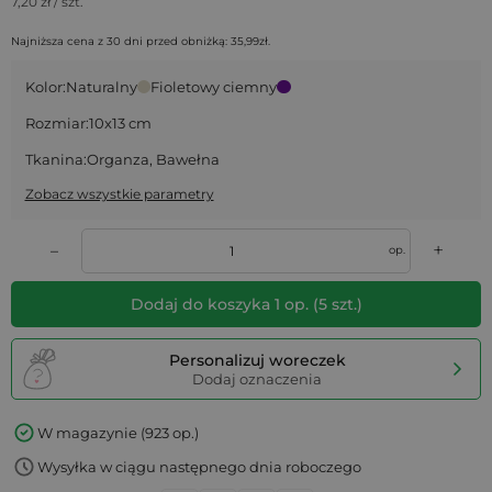
7,20
zł / szt.
Najniższa cena z 30 dni przed obniżką:
35,99
zł
.
Kolor:
Naturalny
Fioletowy ciemny
Rozmiar:
10x13 cm
Tkanina:
Organza, Bawełna
Zobacz wszystkie parametry
+
–
op.
Dodaj do koszyka
1
op.
(
5
szt.)
Personalizuj woreczek
Dodaj oznaczenia
W magazynie (923 op.)
Wysyłka w ciągu następnego dnia roboczego