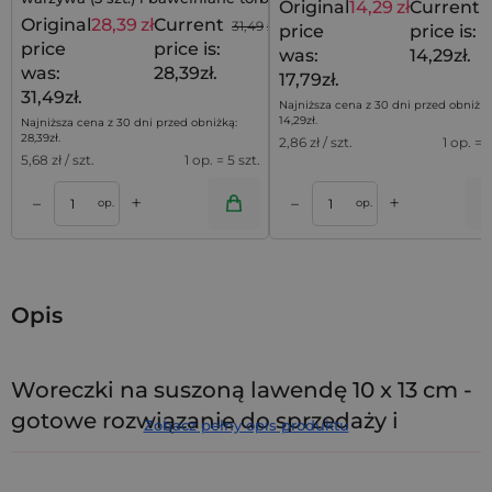
Original
14,29
zł
Current
na zakupy (2 szt.)
Original
28,39
zł
Current
31,49
zł
price
price is:
price
price is:
was:
14,29zł.
was:
28,39zł.
17,79zł.
31,49zł.
Najniższa cena z 30 dni przed obniżką
14,29
zł
.
Najniższa cena z 30 dni przed obniżką:
28,39
zł
.
2,86
zł / szt.
1 op. = 5
5,68
zł / szt.
1 op. = 5 szt.
+
+
–
–
a
Dodaj do koszyka
Dodaj do kos
op.
op.
Opis
Woreczki na suszoną lawendę 10 x 13 cm -
gotowe rozwiązanie do sprzedaży i
Zobacz pełny opis produktu
ekspozycji
Woreczki na suszoną lawendę
w rozmiarze
10 x 13 cm
to