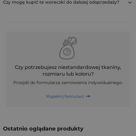
Czy mogę kupić te woreczki do dalszej odsprzedaży?
handmade (np. zioła, mydełka, olejki).
Tak, Saketos to producent oferujący gotowe produkty w
pakietach hurtowych, idealnych dla B2B – z możliwością
brandowania i personalizacji.
Czy potrzebujesz niestandardowej tkaniny,
rozmiaru lub koloru?
Przejdź do formularza zamówienia indywidualnego.
Wypełnij formularz
Ostatnio oglądane produkty