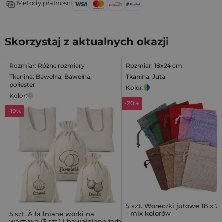
Metody płatności
Skorzystaj z aktualnych okazji
Rozmiar: Różne rozmiary
Rozmiar: 18x24 cm
Tkanina: Bawełna, Bawełna,
Tkanina: Juta
poliester
Kolor:
Kolor:
-20%
-10%
5 szt. Woreczki jutowe 18 x 
- mix kolorów
5 szt. À la lniane worki na
warzywa (3 szt.) i bawełniane torby