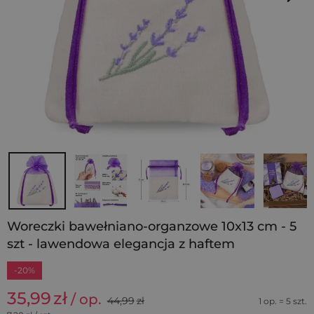
Woreczki bawełniano-organzowe 10x13 cm - 5
szt - lawendowa elegancja z haftem
-20%
35,99
zł
/ op.
44,99
zł
1 op. = 5 szt.