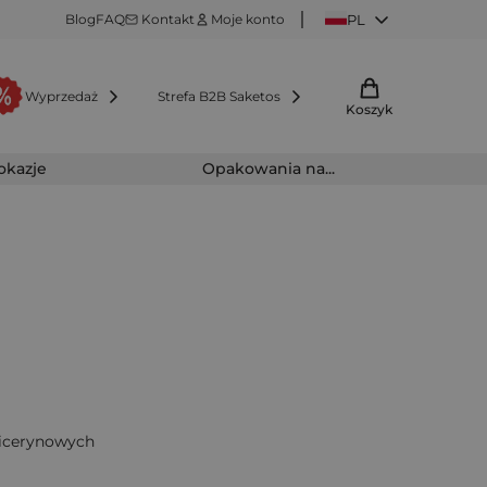
Blog
FAQ
Kontakt
Moje konto
PL
Wyprzedaż
Strefa B2B Saketos
Koszyk
 okazje
Opakowania na...