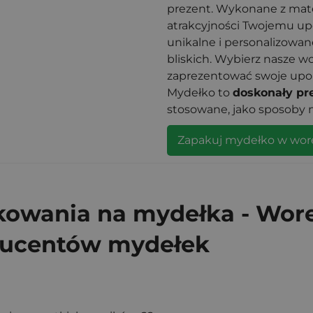
prezent. Wykonane z mater
atrakcyjności Twojemu up
unikalne i personalizowan
bliskich. Wybierz nasze w
zaprezentować swoje upom
Mydełko to
doskonały pr
stosowane, jako sposoby na
Zapakuj mydełko w wor
owania na mydełka - Worec
ucentów mydełek