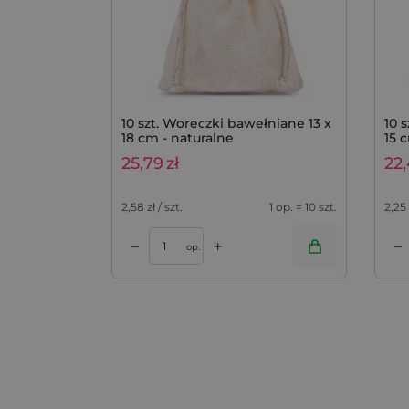
10 szt. Woreczki bawełniane 13 x
10 
18 cm - naturalne
15 
25,79
zł
22
2,58
zł / szt.
1 op. = 10 szt.
2,25
+
–
–
Dodaj do koszyka
Dodaj do kos
op.