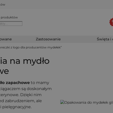
któw
 produktów
zowane
Zastosowanie
Święta i
reczki z logo dla producentów mydełek”
ia na mydło
we
dło zapachowe
to mamy
ściągaczem są doskonałym
cerynowe. Dzięki nim
ed zabrudzeniem, ale
 pielęgnacyjne.