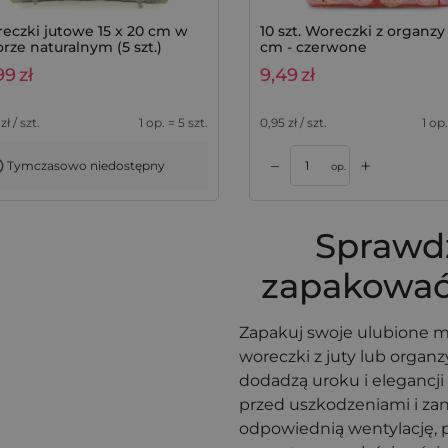
eczki jutowe 15 x 20 cm w
10 szt. Woreczki z organzy 
orze naturalnym (5 szt.)
cm - czerwone
99
zł
9,49
zł
zł / szt.
1 op. = 5 szt.
0,95
zł / szt.
1 op.
+
–
Tymczasowo niedostępny
zyka
op.
Sprawd
zapakować
Zapakuj swoje ulubione m
woreczki z juty lub organ
dodadzą uroku i elegancji
przed uszkodzeniami i za
odpowiednią wentylację, 