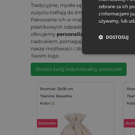
Tradycyjnie, mydła są pakowane w plastik
zebrane za ich p
zużyciu trafiają do śmieci i mogą negatyw
z informacjami ju
Pakowanie ich w materiałowe woreczki zmn
używamy, lub udz
plastikowych odpadów i sprzyja budowaniu
oferujemy
personalizowane woreczki na 
DOSTOSUJ
nadrukiem, pomagając w kreowaniu wizeru
nasze możliwości i zbuduj swoją markę, d
Twoim logo.
Stwórz swój indywidualny woreczek
Rozmiar: 13x18 cm
Rozm
Tkanina: Bawełna
Tkan
Kolor:
Kolo
Bestseller
Bests