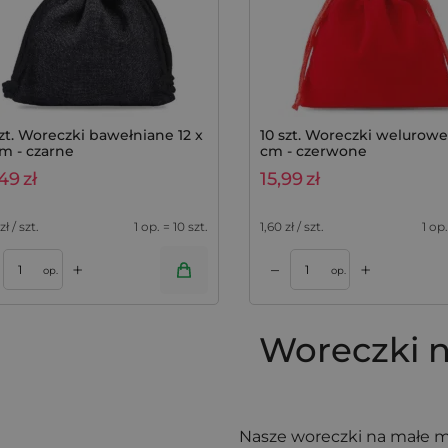
szt. Woreczki bawełniane 12 x
10 szt. Woreczki welurowe 
cm - czarne
cm - czerwone
,49
zł
15,99
zł
zł / szt.
1 op. = 10 szt.
1,60
zł / szt.
1 op.
+
+
–
zyka
op.
op.
Woreczki 
Nasze woreczki na małe 