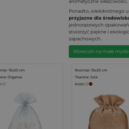
aromatyczne właściwości.
Ponadto, wielokrotnego u
przyjazne dla środowisk
jednorazowych opakowań. W
stworzyć piękne i ekolog
zapachowych.
Woreczki na małe mydeł
iar: 15x20 cm
Rozmiar: 15x20 cm
ina: Organza
Tkanina: Juta
r:
Kolor: