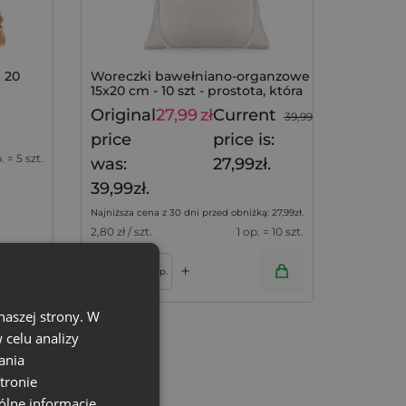
x 20
Woreczki bawełniano-organzowe
15x20 cm - 10 szt - prostota, która
robi wrażenie
Original
27,99
zł
Current
39,99
zł
price
price is:
. = 5 szt.
was:
27,99zł.
39,99zł.
Najniższa cena z 30 dni przed obniżką:
27,99
zł
.
2,80
zł / szt.
1 op. = 10 szt.
+
–
op.
naszej strony. W
celu analizy
ania
tronie
ólne informacje,