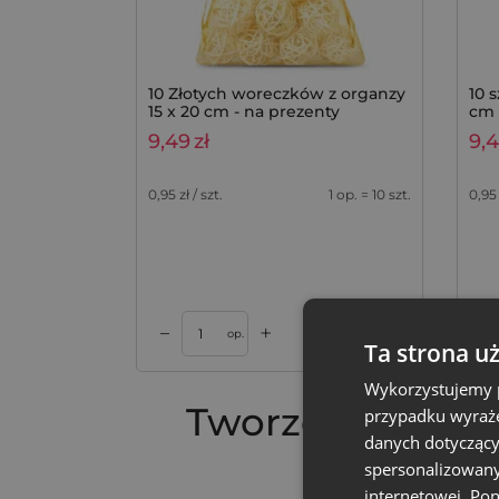
10 Złotych woreczków z organzy
10 
15 x 20 cm - na prezenty
cm 
9,49
zł
9,
0,95
zł / szt.
1 op. = 10 szt.
0,95
+
–
–
Dodaj do koszyka
Dodaj do kos
op.
Ta strona u
Wykorzystujemy p
Tworzenie własn
przypadku wyraże
danych dotyczący
mydełe
spersonalizowany
internetowej. Po