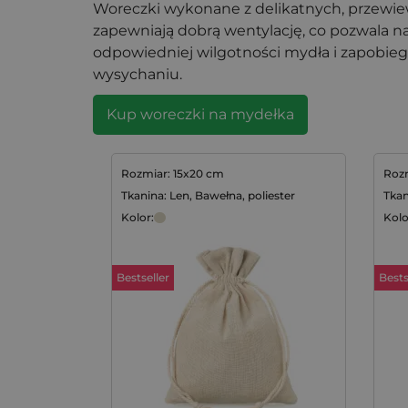
Woreczki wykonane z delikatnych, przewi
zapewniają dobrą wentylację, co pozwala 
odpowiedniej wilgotności mydła i zapobi
wysychaniu.
Kup woreczki na mydełka
Rozmiar: 15x20 cm
Rozm
Tkanina: Len, Bawełna, poliester
Tkan
Kolor:
Kolo
Bestseller
Bests