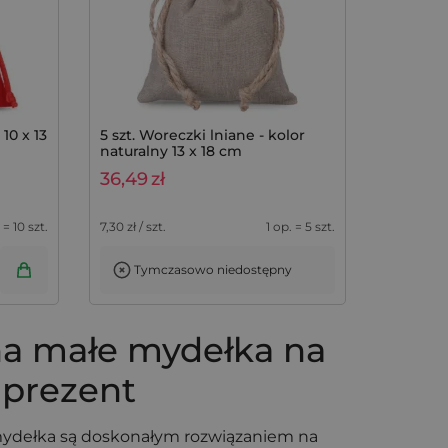
10 x 13
5 szt. Woreczki lniane - kolor
naturalny 13 x 18 cm
36,49
zł
 = 10 szt.
7,30
zł / szt.
1 op. = 5 szt.
Tymczasowo niedostępny
na małe mydełka na
prezent
mydełka są doskonałym rozwiązaniem na