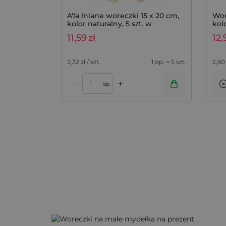
A'la lniane woreczki 15 x 20 cm,
Wor
kolor naturalny, 5 szt. w
kol
opakowaniu
11,59
zł
12,
2,32
zł / szt.
1 op. = 5 szt.
2,60
+
–
Dodaj do kos
op.