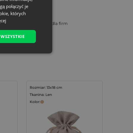
gą połączyć je
okie, których
cej
 WSZYSTKIE
Rozmiar: 13x18 cm
Tkanina: Len
Kolor: