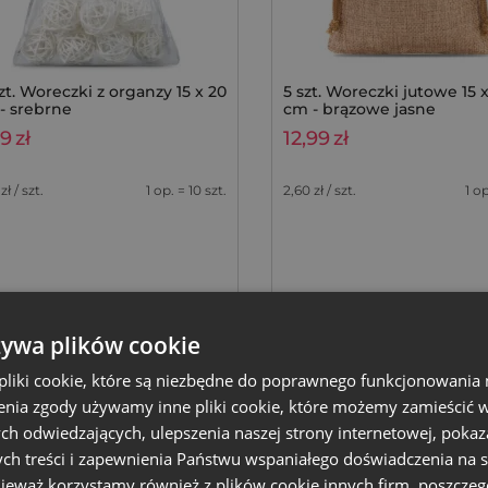
szt. Woreczki z organzy 15 x 20
5 szt. Woreczki jutowe 15 
- srebrne
cm - brązowe jasne
49
zł
12,99
zł
zł / szt.
1 op. = 10 szt.
2,60
zł / szt.
1 op
+
+
–
zyka
Dodaj do koszyka
op.
op.
żywa plików cookie
liki cookie, które są niezbędne do poprawnego funkcjonowania 
ej marki
nia zgody używamy inne pliki cookie, które możemy zamieścić w 
ch odwiedzających, ulepszenia naszej strony internetowej, pokaz
k
ch treści i zapewnienia Państwu wspaniałego doświadczenia na s
nieważ korzystamy również z plików cookie innych firm, poszczeg