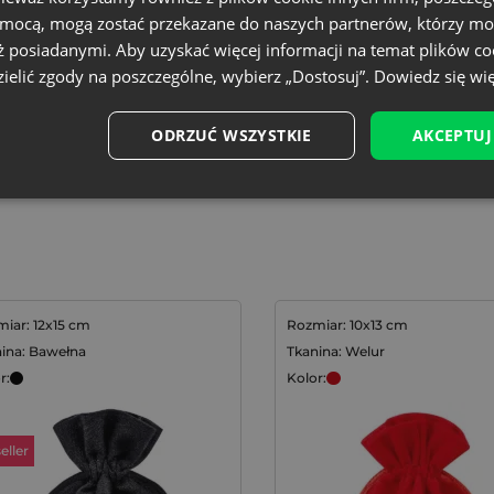
owe opakowania, które po
omocą, mogą zostać przekazane do naszych partnerów, którzy mo
nie wpływać na środowisko.
ż posiadanymi. Aby uzyskać więcej informacji na temat plików co
iejsza generację
ielić zgody na poszczególne, wybierz „Dostosuj”.
Dowiedz się wię
 marki. W Saketos
mydełka z logo
lub
ODRZUĆ WSZYSTKIE
AKCEPTUJ
nku dla firm. Sprawdź
zięki naszym woreczkom z
iar: 12x15 cm
Rozmiar: 10x13 cm
ina: Bawełna
Tkanina: Welur
r:
Kolor:
eller