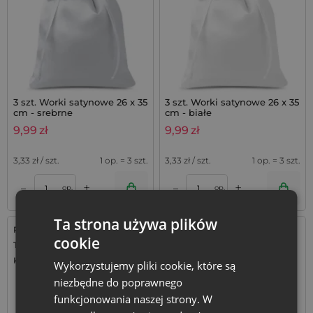
3 szt. Worki satynowe 26 x 35
3 szt. Worki satynowe 26 x 35
cm - srebrne
cm - białe
9,99
zł
9,99
zł
3,33
zł / szt.
1 op. = 3 szt.
3,33
zł / szt.
1 op. = 3 szt.
+
+
–
–
op.
op.
Ta strona używa plików
Rozmiar: 22x30 cm
Rozmiar: 26x35 cm
cookie
Tkanina: Satyna
Tkanina: Satyna
Kolor:
Kolor:
Wykorzystujemy pliki cookie, które są
niezbędne do poprawnego
funkcjonowania naszej strony. W