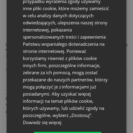
przypadku wyrażenia zgody używamy
inne pliki cookie, które możemy zamieścić
w celu analizy danych dotyczących
odwiedzających, ulepszenia naszej strony
internetowej, pokazania
spersonalizowanych treści i zapewnienia
Państwu wspaniałego doświadczenia na
5 szt. Worki satynowe 22 x 30
1 szt. Worek satynowy 26 x 35
cm - czerwone
cm - Wielkanoc - Kreda
stronie internetowej. Ponieważ
Pisanka
13,59
zł
14,59
zł
korzystamy również z plików cookie
innych firm, poszczególne informacje,
2,72
zł / szt.
1 op. = 5 szt.
14,59
zł / szt.
1 op. = 1 szt.
zebrane za ich pomocą, mogą zostać
przekazane do naszych partnerów, którzy
+
+
–
–
op.
op.
mogą połączyć je z informacjami już
posiadanymi. Aby uzyskać więcej
Rozmiar: 26x35 cm
Rozmiar: 26x35 cm
informacji na temat plików cookie,
Tkanina: Satyna
Tkanina: Satyna
których używamy, lub udzielić zgody na
Kolor:
Kolor:
poszczególne, wybierz „Dostosuj”.
Dowiedz się więcej