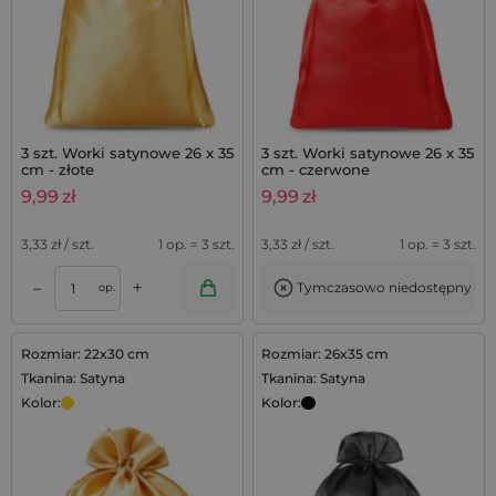
3 szt. Worki satynowe 26 x 35
3 szt. Worki satynowe 26 x 35
cm - złote
cm - czerwone
9,99
zł
9,99
zł
3,33
zł / szt.
1 op. = 3 szt.
3,33
zł / szt.
1 op. = 3 szt.
+
–
Tymczasowo niedostępny
op.
Rozmiar: 22x30 cm
Rozmiar: 26x35 cm
Tkanina: Satyna
Tkanina: Satyna
Kolor:
Kolor: