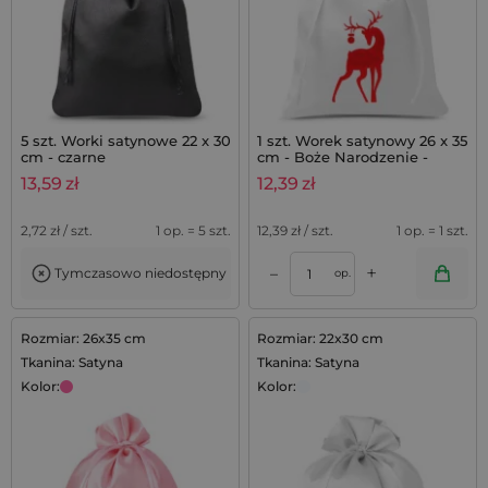
5 szt. Worki satynowe 22 x 30
1 szt. Worek satynowy 26 x 35
cm - czarne
cm - Boże Narodzenie -
Jeleń
13,59
zł
12,39
zł
2,72
zł / szt.
1 op. = 5 szt.
12,39
zł / szt.
1 op. = 1 szt.
+
–
Tymczasowo niedostępny
op.
Rozmiar: 26x35 cm
Rozmiar: 22x30 cm
Tkanina: Satyna
Tkanina: Satyna
Kolor:
Kolor: