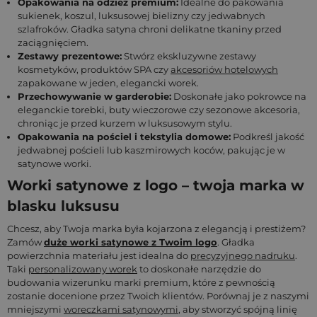
Opakowania na odzież premium:
Idealne do pakowania
sukienek, koszul, luksusowej bielizny czy jedwabnych
szlafroków. Gładka satyna chroni delikatne tkaniny przed
zaciągnięciem.
Zestawy prezentowe:
Stwórz ekskluzywne zestawy
kosmetyków, produktów SPA czy
akcesoriów hotelowych
zapakowane w jeden, elegancki worek.
Przechowywanie w garderobie:
Doskonałe jako pokrowce na
eleganckie torebki, buty wieczorowe czy sezonowe akcesoria,
chroniąc je przed kurzem w luksusowym stylu.
Opakowania na pościel i tekstylia domowe:
Podkreśl jakość
jedwabnej pościeli lub kaszmirowych koców, pakując je w
satynowe worki.
Worki satynowe z logo – twoja marka w
blasku luksusu
Chcesz, aby Twoja marka była kojarzona z elegancją i prestiżem?
Zamów
duże worki satynowe z Twoim logo
. Gładka
powierzchnia materiału jest idealna do
precyzyjnego nadruku
.
Taki
personalizowany worek
to doskonałe narzędzie do
budowania wizerunku marki premium, które z pewnością
zostanie docenione przez Twoich klientów. Porównaj je z naszymi
mniejszymi
woreczkami satynowymi
, aby stworzyć spójną linię