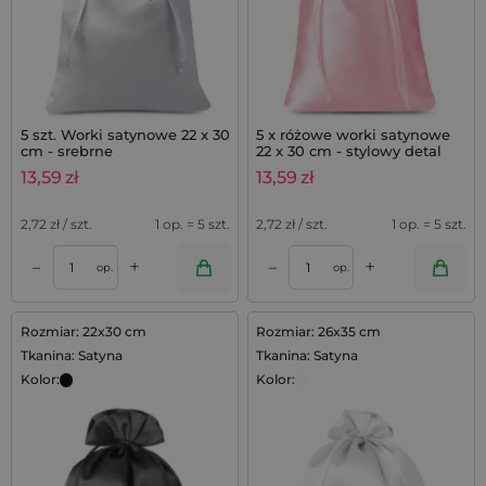
5 szt. Worki satynowe 22 x 30
5 x różowe worki satynowe
cm - srebrne
22 x 30 cm - stylowy detal
13,59
zł
13,59
zł
2,72
zł / szt.
1 op. = 5 szt.
2,72
zł / szt.
1 op. = 5 szt.
+
+
–
–
op.
op.
Rozmiar: 22x30 cm
Rozmiar: 26x35 cm
Tkanina: Satyna
Tkanina: Satyna
Kolor:
Kolor: