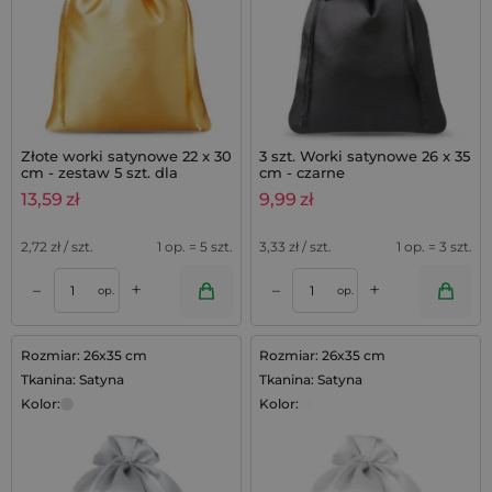
Złote worki satynowe 22 x 30
3 szt. Worki satynowe 26 x 35
cm - zestaw 5 szt. dla
cm - czarne
wyjątkowych prezentów
13,59
zł
9,99
zł
2,72
zł / szt.
1 op. = 5 szt.
3,33
zł / szt.
1 op. = 3 szt.
+
+
–
–
op.
op.
Rozmiar: 26x35 cm
Rozmiar: 26x35 cm
Tkanina: Satyna
Tkanina: Satyna
Kolor:
Kolor: