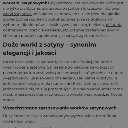
workami satynowymi!
Gdy potrzebujesz opakowania, które jest
nie tylko praktyczne, ale przede wszystkim luksusowe i stylowe,
worki satynowe
od Saketos są odpowiedzią. Ich idealnie gładka
powierzchnia i subtelny połysk sprawiają, że są doskonałym
wyborem dla sklepów z ekskluzywną odzieżą, bielizną,
biżuterią
,
kosmetykami oraz dla każdego, kto pragnie zaoferować swoim
klientom produkt zapakowany z najwyższą starannością.
Duże worki z satyny – synonim
elegancji i jakości
Nasze duże worki satynowe łączą w sobie funkcjonalność z
wyrafinowaną estetyką. Są idealne do pakowania większych
przedmiotów lub zestawów prezentowych, którym chcesz nadać
wyjątkowego, luksusowego charakteru. Delikatna w dotyku, a
jednocześnie wytrzymała tkanina doskonale chroni zawartość,
jednocześnie pięknie ją prezentując. To opakowanie, które samo
w sobie jest prezentem i świadczy o wysokim standardzie Twojej
marki.
Wszechstronne zastosowanie worków satynowych
Duży format naszych worków satynowych otwiera przed Tobą
nowe możliwości: