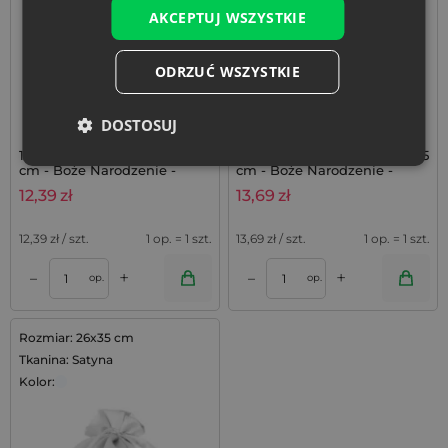
AKCEPTUJ WSZYSTKIE
ODRZUĆ WSZYSTKIE
DOSTOSUJ
1 szt. Worek satynowy 26 x 35
1 szt. Worek satynowy 26 x 35
cm - Boże Narodzenie -
cm - Boże Narodzenie -
Choinka
Dzwonki
12,39
zł
13,69
zł
12,39
zł / szt.
1 op. = 1 szt.
13,69
zł / szt.
1 op. = 1 szt.
+
+
–
–
op.
op.
Rozmiar: 26x35 cm
Tkanina: Satyna
Kolor: