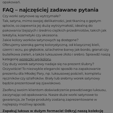
opakowań.
FAQ – najczęściej zadawane pytania
Czy worki satynowe są wytrzymałe?
Tak, satyna, mimo swojej delikatności, jest tkaniną o gęstym
splocie, co zapewnia jej dużą wytrzymałość, idealną do
pakowania lżejszych i średnio ciężkich przedmiotów, takich jak
tekstylia, kosmetyki czy akcesoria.
Jakie kolory worków satynowych są dostępne?
Oferujemy szeroką gamę kolorystyczną, od klasycznej bieli,
czerni i ecru, po głębokie, szlachetne barwy jak bordo, granat czy
butelkowa zieleń, a także luksusowe złoto i srebro. Sprawdź naszą
kategorię
woreczki wg koloru
.
Czy duży worek satynowy nadaje się na prezent ślubny?
Oczywiście! To niezwykle elegancki sposób na zapakowanie
prezentu dla Młodej Pary, np. luksusowej pościeli, kompletu
ręczników czy szlafroków. Biały lub srebrny worek satynowy
będzie prezentował się zjawiskowo.
Zaoferuj swoim klientom doświadczenie prawdziwego luksusu,
zaczynając od opakowania. Nasze duże worki satynowe to
gwarancja, że Twoje produkty zostaną zaprezentowane w
najlepszy możliwy sposób.
Zapakuj luksus w dużym formacie! Odkryj naszą kolekcję