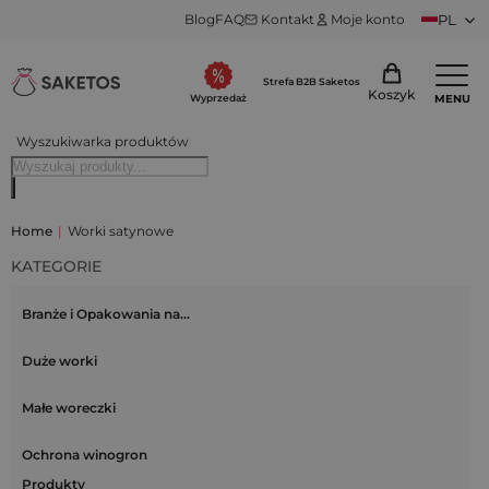
Blog
FAQ
Kontakt
Moje konto
PL
Strefa B2B Saketos
Koszyk
MENU
Wyprzedaż
Wyszukiwarka produktów
Home
|
Worki satynowe
KATEGORIE
Branże i Opakowania na…
Duże worki
Małe woreczki
Ochrona winogron
Produkty