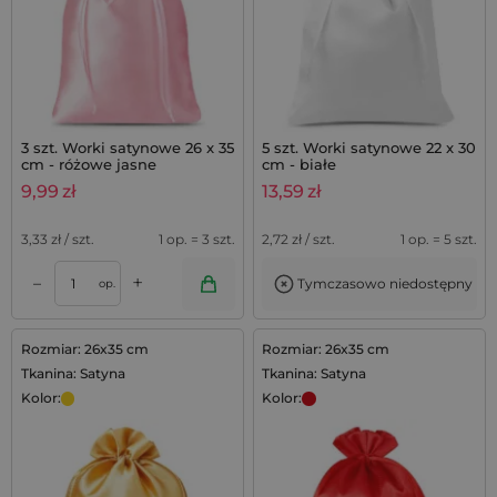
3 szt. Worki satynowe 26 x 35
5 szt. Worki satynowe 22 x 30
cm - różowe jasne
cm - białe
9,99
zł
13,59
zł
3,33
zł / szt.
1 op. = 3 szt.
2,72
zł / szt.
1 op. = 5 szt.
+
–
Tymczasowo niedostępny
op.
Rozmiar: 26x35 cm
Rozmiar: 26x35 cm
Tkanina: Satyna
Tkanina: Satyna
Kolor:
Kolor: