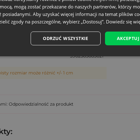
omocą, mogą zostać przekazane do naszych partnerów, którzy mo
24 - 25 cm
ż posiadanymi. Aby uzyskać więcej informacji na temat plików co
+/- 5%
ielić zgody na poszczególne, wybierz „Dostosuj”.
Dowiedz się wię
Duży
ODRZUĆ WSZYSTKIE
AKCEPTUJ
SAT-2230-WTX-012
5902565685621
wisty rozmiar może różnić +/- 1 cm
ami: Odpowiedzialność za produkt
ty: