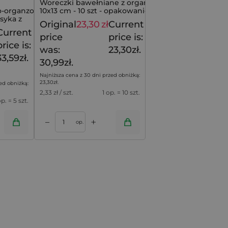
Woreczki bawełniane z organzy
no-organzowe
10x13 cm - 10 szt - opakowanie z
asyka z
nutą lekkości
Original
23,30
zł
Current
30,99
zł
ntem
Current
41,99
zł
price
price is:
price is:
was:
23,30zł.
33,59zł.
30,99zł.
Najniższa cena z 30 dni przed obniżką:
23,30
zł
.
ed obniżką:
2,33
zł / szt.
1 op. = 10 szt.
op. = 5 szt.
+
–
op.