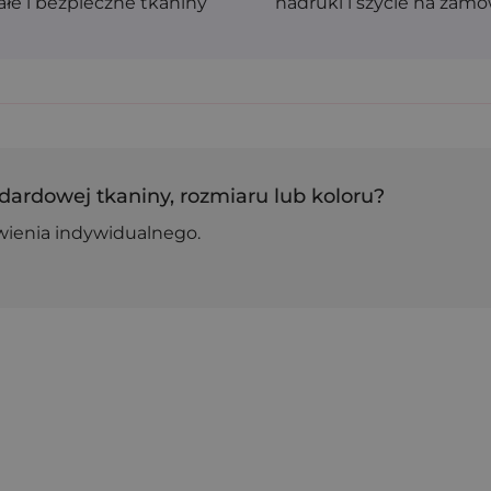
ałe i bezpieczne tkaniny
nadruki i szycie na zam
dardowej tkaniny, rozmiaru lub koloru?
wienia indywidualnego.