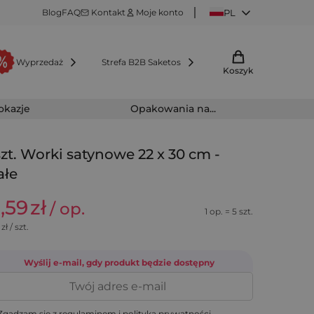
Blog
FAQ
Kontakt
Moje konto
PL
Wyprzedaż
Strefa B2B Saketos
Koszyk
 okazje
Opakowania na...
szt. Worki satynowe 22 x 30 cm -
ałe
3,59
zł
/ op.
1 op. = 5 szt.
zł / szt.
Wyślij e-mail, gdy produkt będzie dostępny
gadzam się z
regulaminem
i
polityką prywatności