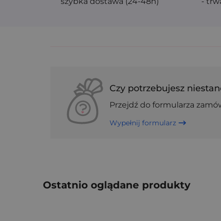
szybka dostawa (24-48h)
- trw
Czy potrzebujesz niestan
Przejdź do formularza zamó
Wypełnij formularz
Ostatnio oglądane produkty