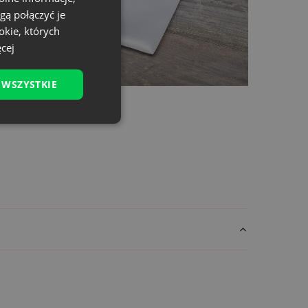
gą połączyć je
okie, których
cej
 WSZYSTKIE