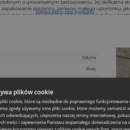
dobnym o uniwersalnym zastosowaniu. Jej delikatna stru
b na zapakowanie prezentu, zarówno małego upominku, ja
Zobacz pełny opis produktu
już na pierwszy rzut oka, które z czasem tylko wzrasta,
orków z satyny - możemy wykonać nadruki okolicznościow
 i chcesz go zrealizować, nie zwlekaj - po prostu kontakt
Satyna
Biały
Nie
żywa plików cookie
5
liki cookie, które są niezbędne do poprawnego funkcjonowania 
22 cm
nia zgody używamy inne pliki cookie, które możemy zamieścić w 
Boże narodzenie
ch odwiedzających, ulepszenia naszej strony internetowej, pokaz
ch treści i zapewnienia Państwu wspaniałego doświadczenia na s
30 cm
nieważ korzystamy również z plików cookie innych firm, poszczeg