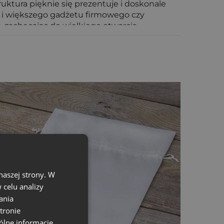
ktura pięknie się prezentuje i doskonale
k i większego gadżetu firmowego czy
 zachęcając do wielkiego otwarcia.
e z nazwą lub logo firmy czy specjalnymi
uj się z nami i sprawdź nasze możliwości!
naszej strony. W
celu analizy
ania
tronie
ólne informacje,