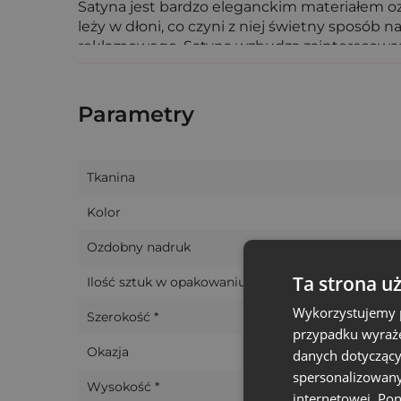
Satyna jest bardzo eleganckim materiałem oz
leży w dłoni, co czyni z niej świetny sposó
reklamowego. Satyna wzbudza zainteresowanie 
Oferujemy także możliwość personalizacji w
życzeniami, dlatego jeśli masz ciekawy pomysł
Parametry
Tkanina
Kolor
Ozdobny nadruk
Ta strona u
Ilość sztuk w opakowaniu
Wykorzystujemy p
Szerokość *
przypadku wyraże
Okazja
danych dotyczący
spersonalizowany
Wysokość *
internetowej. Po