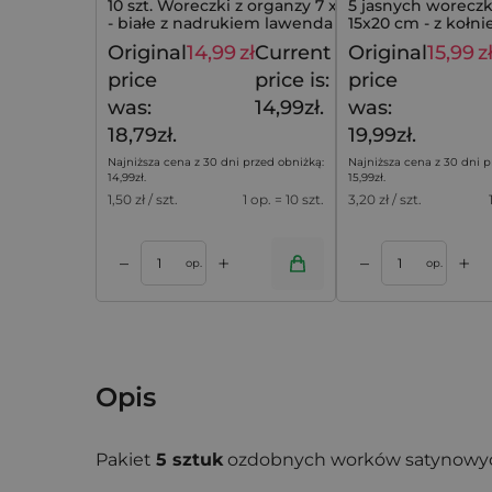
10 szt. Woreczki z organzy 7 x 9 cm
5 jasnych worecz
- białe z nadrukiem lawenda
15x20 cm - z kołni
groszkowym nad
Original
14,99
zł
Current
Original
15,99
z
18,79
zł
price
price is:
price
was:
14,99zł.
was:
18,79zł.
19,99zł.
Najniższa cena z 30 dni przed obniżką:
Najniższa cena z 30 dni p
14,99
zł
.
15,99
zł
.
1,50
zł / szt.
1 op. = 10 szt.
3,20
zł / szt.
+
+
–
–
koszyka
Dodaj do koszyka
Dodaj do k
op.
op.
Opis
Pakiet
5 sztuk
ozdobnych worków satynowy