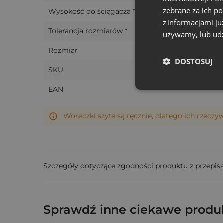
zebrane za ich p
Wysokość do ściągacza *
z informacjami ju
Tolerancja rozmiarów *
używamy, lub udz
Rozmiar
DOSTOSUJ
SKU
EAN
Woreczki szyte są ręcznie, dlatego ich rzeczy
Szczegóły dotyczące zgodności produktu z przepis
Sprawdź inne ciekawe produk