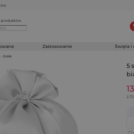
któw
 produktów
zowane
Zastosowanie
Święta i
- białe
5 
bi
1
2,72
Z