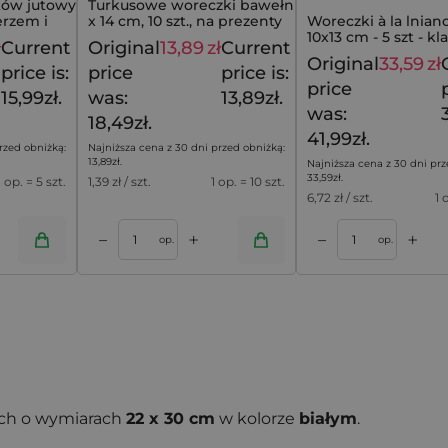
ków jutowych
Turkusowe woreczki bawełniane 11
erzem i
x 14 cm, 10 szt., na prezenty
Woreczki à la lnia
rukiem
10x13 cm - 5 szt - kl
ł
Current
Original
13,89
zł
Current
19,99
zł
18,49
zł
lawendowym akce
Original
33,59
zł
price is:
price
price is:
price
15,99zł.
was:
13,89zł.
was:
18,49zł.
41,99zł.
rzed obniżką:
Najniższa cena z 30 dni przed obniżką:
13,89
zł
.
Najniższa cena z 30 dni prz
33,59
zł
.
1 op. = 5 szt.
1,39
zł / szt.
1 op. = 10 szt.
6,72
zł / szt.
1 
+
+
–
–
oszyka
Dodaj do koszyka
op.
op.
ch o wymiarach
22 x 30 cm
w kolorze
białym
.