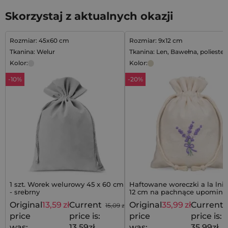
Skorzystaj z aktualnych okazji
Rozmiar: 45x60 cm
Rozmiar: 9x12 cm
Tkanina: Welur
Tkanina: Len, Bawełna, poliester
Kolor:
Kolor:
-10%
-20%
1 szt. Worek welurowy 45 x 60 cm
Haftowane woreczki a la lnia
- srebrny
12 cm na pachnące upominki
zestaw 10 szt.
Original
13,59
zł
Current
Original
35,99
zł
Current
15,09
zł
price
price is:
price
price is:
was:
13,59zł.
was:
35,99zł.