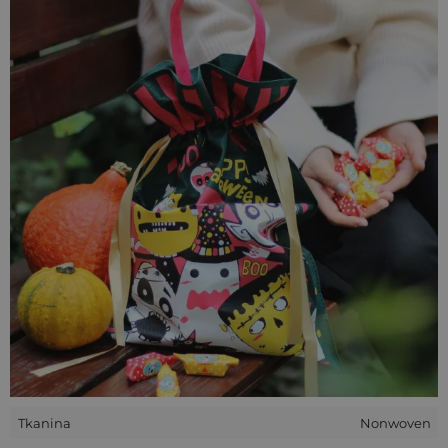
ożyje na trwałej tkaninie non woven, tworząc efekt WOW w
punktach sprzedaży, podczas eventów czy kampanii
promocyjnych.
Wyrazisty nadruk, który robi klimat
Personalizowane
worki z nadrukiem Halloween
to sposób
na stworzenie opakowania, które przyciąga wzrok i budzi
emocje. Niezależnie czy zdecydujesz się na klasyczną dynię,
urocze duchy czy grafikę w stylu retro - nasz zespół zadba o
idealne odwzorowanie Twojej wizji. A jeśli jeszcze nie masz
projektu - przygotujemy go dla Ciebie w ramach bezpłatnej
wizualizacji!
Halloweenowy marketing wielkiego
formatu dla Twojej firmy
Chcesz, aby Twoja sezonowa kampania marketingowa
naprawdę zapadła w pamięć? Postaw na
duże worki z
nadrukiem na Halloween
. Ich rozmiar gwarantuje
widoczność - idealnie nadają się do pakowania większych
Tkanina
Nonwoven
zestawów promocyjnych
, wygranych w konkursach czy jako