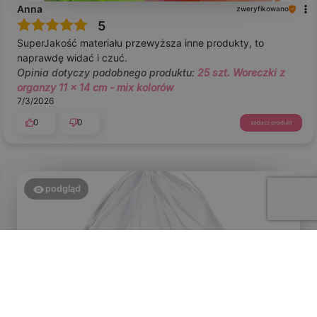
Anna
zweryfikowano
5
SuperJakość materiału przewyższa inne produkty, to
naprawdę widać i czuć.
Opinia dotyczy podobnego produktu:
25 szt. Woreczki z
organzy 11 x 14 cm - mix kolorów
7/3/2026
0
0
zobacz produkt
podgląd