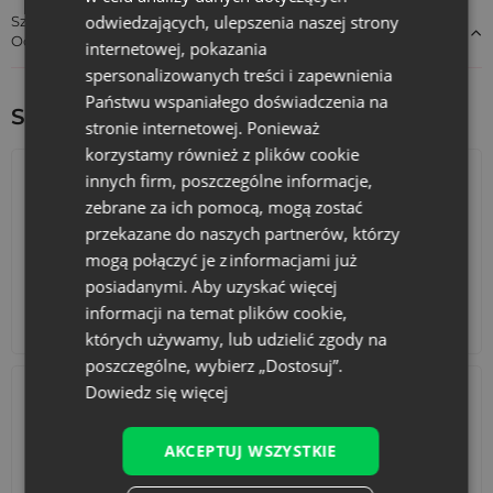
odwiedzających, ulepszenia naszej strony
Szczegóły dotyczące zgodności produktu z przepisami:
Odpowiedzialność za produkt
internetowej, pokazania
spersonalizowanych treści i zapewnienia
Państwu wspaniałego doświadczenia na
Sprawdź inne ciekawe produkty:
stronie internetowej. Ponieważ
korzystamy również z plików cookie
innych firm, poszczególne informacje,
zebrane za ich pomocą, mogą zostać
przekazane do naszych partnerów, którzy
mogą połączyć je z informacjami już
posiadanymi. Aby uzyskać więcej
informacji na temat plików cookie,
Kalendarze adwentowe
Torby bawełniane
których używamy, lub udzielić zgody na
poszczególne, wybierz „Dostosuj”.
Dowiedz się więcej
AKCEPTUJ WSZYSTKIE