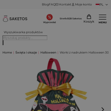
Blog
FAQ
Kontakt
Moje konto
PL
Strefa B2B Saketos
Koszyk
MENU
Wyprzedaż
Wyszukiwarka produktów
Home
|
Święta i okazje
|
Halloween
|
Worki z nadrukiem Halloween 30 x 4