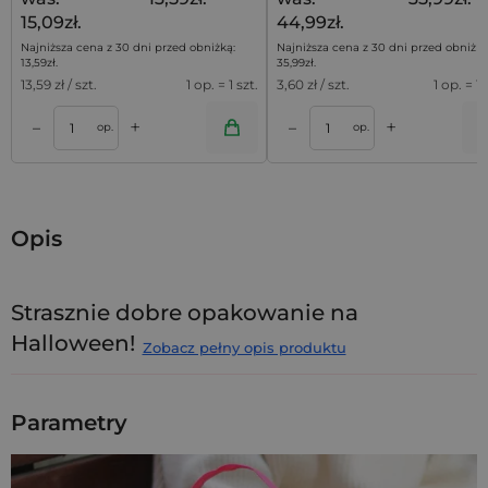
15,09zł.
44,99zł.
Najniższa cena z 30 dni przed obniżką:
Najniższa cena z 30 dni przed obniżką
13,59
zł
.
35,99
zł
.
13,59
zł / szt.
1 op. = 1 szt.
3,60
zł / szt.
1 op. = 10
+
+
–
–
a
Dodaj do koszyka
Dodaj do kos
op.
op.
Opis
Strasznie dobre opakowanie na
Halloween!
Zobacz pełny opis produktu
Cukierek albo psikus?
Zaskocz klientów
workami non
woven 30x45 cm
z personalizowanym nadrukiem
Parametry
Halloween! To nie tylko praktyczne opakowanie, ale przede
wszystkim świetny sposób na budowanie klimatu - od razu
po wrzuceniu pierwszego cukierka czy upominku.
Czarujące
dynie, urocze duchy, nietoperze w locie?
Każdy nadruk