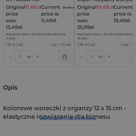
Original
11,49
zł
Current
Original
19,49
zł
Current
13,49
zł
price
price is:
price
price is:
was:
11,49zł.
was:
19,49zł.
13,49zł.
25,99zł.
Najniższa cena z 30 dni przed obniżką:
Najniższa cena z 30 dni przed obniżką
11,49
zł
.
19,49
zł
.
1,15
zł / szt.
1 op. = 10 szt.
1,95
zł / szt.
1 op. = 10
+
+
–
–
a
Dodaj do koszyka
Dodaj do kos
op.
op.
Opis
Kolorowe woreczki z organzy 12 x 15 cm -
elastyczne rozwiązanie dla biznesu
Zobacz pełny opis produktu
Potrzebujesz różnorodnych opakowań na różne okazje? Nasz
zestaw
25 woreczków z organzy 12 x 15 cm w mixie