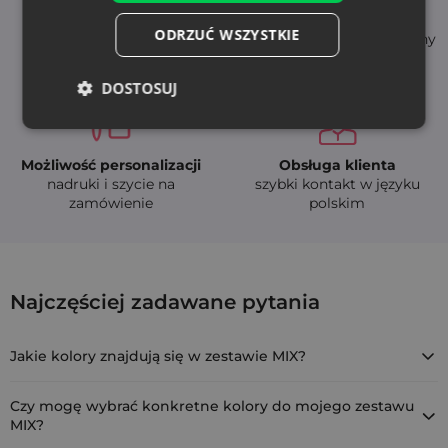
Natychmiastowa
Wysoka jakość
ODRZUĆ WSZYSTKIE
dostępność
- trwałe i bezpieczne tkaniny
szybka dostawa (24-48h)
DOSTOSUJ
Możliwość personalizacji
Obsługa klienta
nadruki i szycie na
szybki kontakt w języku
zamówienie
polskim
Woreczki z organzy 12 x 15 cm - zestaw 25
Najczęściej zadawane pytania
ORB-1215-MIX-001
Jakie kolory znajdują się w zestawie MIX?
Zestawy MIX są tworzone losowo z aktualnie dostępnych kolorów.
Każdy zestaw może mieć nieco inną kombinację barw, co czyni
Czy mogę wybrać konkretne kolory do mojego zestawu
go unikalnym.
MIX?
Ten produkt to gotowy, losowy mix kolorów. Jeśli potrzebujesz