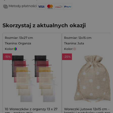
Metody płatności
Skorzystaj z aktualnych okazji
Rozmiar: 13x27 cm
Rozmiar: 12x15 cm
Tkanina: Organza
Tkanina: Juta
Kolor:
Kolor:
-15%
-25%
10 Woreczków z organzy 13 x 27
Woreczki jutowe 12x15 cm - b
cm - zestaw mix
kropki i rustykalny urok pre