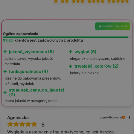
Podsumowanie AI
Ogólne zadowolenie
97.8%
klientów jest zadowolonych z produktu
+
+
jakość_wykonania (5)
wygląd (5)
solidne szwy, wysoka jakość
eleganckie, estetyczne, subtelne
materiału
+
trwałość_kolorów (2)
+
funkcjonalność (4)
kolory nie blakną
idealne do pakowania prezentów,
biżuterii, mydełek
stosunek_ceny_do_jakości
+
(2)
dobra jakość w rozsądnej cenie
Agnieszka
zweryfikowano
5
Wyglądają estetycznie i są praktyczne, co jest bardzo