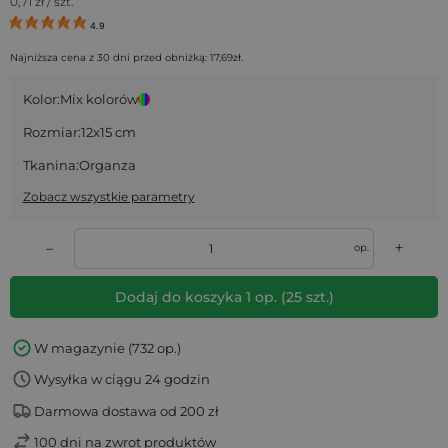
0,71
zł / szt.
4.9
Najniższa cena z 30 dni przed obniżką:
17,69
zł
.
Kolor:
Mix kolorów
Rozmiar:
12x15 cm
Tkanina:
Organza
Zobacz wszystkie parametry
+
–
op.
Dodaj do koszyka
1
op.
(
25
szt.)
W magazynie (732 op.)
Wysyłka w ciągu 24 godzin
Darmowa dostawa od 200 zł
100 dni na zwrot produktów