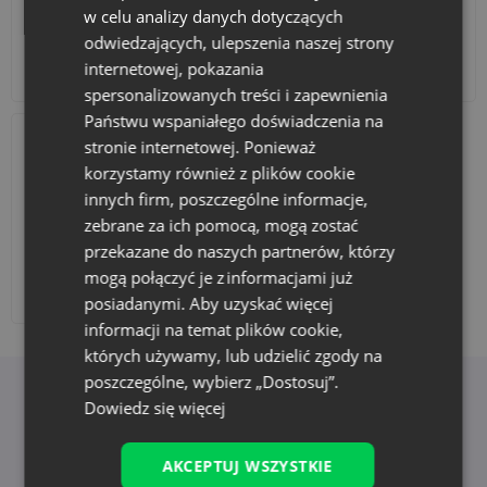
w celu analizy danych dotyczących
odwiedzających, ulepszenia naszej strony
internetowej, pokazania
Akcesoria i dekoracje
Zestawy
spersonalizowanych treści i zapewnienia
Państwu wspaniałego doświadczenia na
stronie internetowej. Ponieważ
korzystamy również z plików cookie
innych firm, poszczególne informacje,
zebrane za ich pomocą, mogą zostać
przekazane do naszych partnerów, którzy
mogą połączyć je z informacjami już
Dodaj nadruk
posiadanymi. Aby uzyskać więcej
informacji na temat plików cookie,
których używamy, lub udzielić zgody na
poszczególne, wybierz „Dostosuj”.
Korzyści z wyboru Saketos
Dowiedz się więcej
AKCEPTUJ WSZYSTKIE