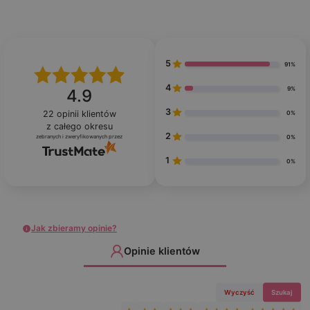
5
91%
4
9%
4.9
3
22
opinii klientów
0%
z całego okresu
2
zebranych i zweryfikowanych przez
0%
1
0%
Jak zbieramy opinie?
Opinie klientów
Wyczyść
Szukaj