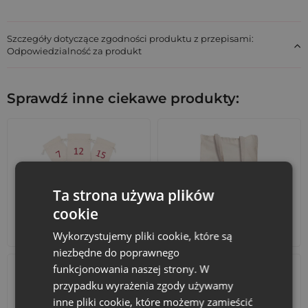
zestawie.
Szczegóły dotyczące zgodności produktu z przepisami:
Personalizowane woreczki z nadrukiem
Odpowiedzialność za produkt
Oferujemy możliwość personalizacji woreczków już od 100
sztuk, co jest idealnym rozwiązaniem dla firm i twórców
rękodzieła. Możesz umieścić na nich logo, inicjały lub
Sprawdź inne ciekawe produkty:
dowolny napis, tworząc spójne i profesjonalne opakowania,
które wspierają wizerunek Twojej marki. Personalizowane
woreczki stają się praktycznym narzędziem promocyjnym i
dodają wartości każdemu produktowi.
Wybierz zestaw MIX, aby zyskać elastyczność w
pakowaniu. Skontaktuj się z nami, aby omówić
personalizację.
Ta strona używa plików
cookie
Kalendarze adwentowe
Torby bawełniane
Wykorzystujemy pliki cookie, które są
niezbędne do poprawnego
funkcjonowania naszej strony. W
przypadku wyrażenia zgody używamy
inne pliki cookie, które możemy zamieścić