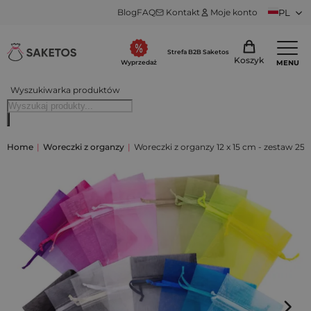
Blog
FAQ
Kontakt
Moje konto
PL
Strefa B2B Saketos
Koszyk
MENU
Wyprzedaż
Wyszukiwarka produktów
Home
|
Woreczki z organzy
|
Woreczki z organzy 12 x 15 cm - zestaw 25 