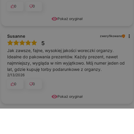
0
0
Pokaż oryginał
Susanne
zweryfikowano
5
Jak zawsze, fajne, wysokiej jakości woreczki organzy.
Idealne do pakowania prezentów. Każdy prezent, nawet
najmniejszy, wygląda w nim wyjątkowo. Mój numer jeden od
lat, gdzie kupuję torby podarunkowe z organzy.
2/13/2026
0
0
Pokaż oryginał
Leszek
zweryfikowano
5
Świetna jakość wykonania, nie widzę żadnych skaz ani