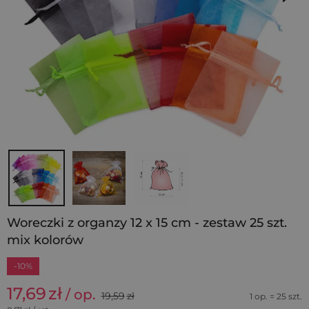
Woreczki z organzy 12 x 15 cm - zestaw 25 szt.
mix kolorów
-10%
17,69
zł
/ op.
19,59
zł
1 op. = 25 szt.