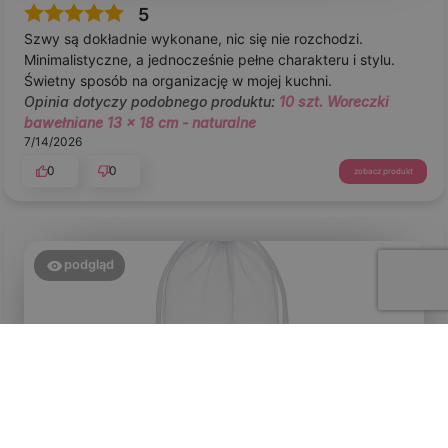
5
Szwy są dokładnie wykonane, nic się nie rozchodzi.
Minimalistyczne, a jednocześnie pełne charakteru i stylu.
Świetny sposób na organizację w mojej kuchni.
Opinia dotyczy podobnego produktu:
10 szt. Woreczki
bawełniane 13 x 18 cm - naturalne
7/14/2026
0
0
zobacz produkt
podgląd