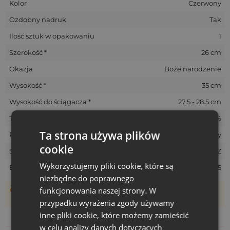
Kolor
Czerwony
Ozdobny nadruk
Tak
Ilość sztuk w opakowaniu
1
Szerokość *
26 cm
Okazja
Boże narodzenie
Wysokość *
35 cm
Wysokość do ściągacza *
27.5 - 28.5 cm
Tolerancja rozmiarów *
+/- 5%
Ta strona używa plików
Rozmiar
Duży
cookie
SKU
CVB-2635-RED-DZ
Wykorzystujemy pliki cookie, które są
EAN
5903003405665
niezbędne do poprawnego
Woreczki szyte są ręcznie, dlatego ich rzeczywisty rozmiar
funkcjonowania naszej strony. W
może różnić +/- 1 cm
przypadku wyrażenia zgody używamy
inne pliki cookie, które możemy zamieścić
w celu analizy danych dotyczących