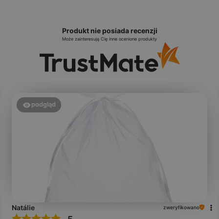
Produkt nie posiada recenzji
Może zainteresują Cię inne ocenione produkty
podgląd
Natálie
zweryfikowano