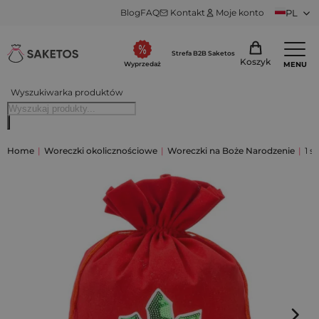
Blog
FAQ
Kontakt
Moje konto
PL
Strefa B2B Saketos
Koszyk
MENU
Wyprzedaż
Wyszukiwarka produktów
Home
|
Woreczki okolicznościowe
|
Woreczki na Boże Narodzenie
|
1 s