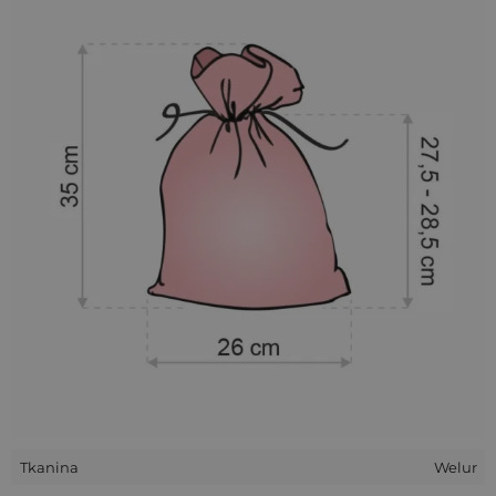
woreczka. Welur jest bardzo łatwy w pielęgnacji i posłuży na
długie lata.
Nasze woreczki są doskonałym opakowaniem na przedmioty
codziennego użytku oraz super gratką dla kolekcjonerów
monet itp. Sprawdzą się również jako skarbonka na
oszczędności. Zastosowań na nasze woreczki jest tyle, ile
pomysłów na wykorzystanie tych fantastycznych sakiewek.
Polecamy zakupy w naszym sklepie i zachęcamy do
częstego zaglądania do nas.
Wszystkie nasze woreczki wykonywane są ręcznie. Ułożenie
ozdobnej aplikacji/nadruku na konkretnych przedmiotach
może nieznacznie różnić się od pokazanego na zdjęciach.
Tkanina
Welur