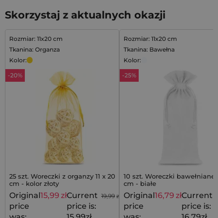
Skorzystaj z aktualnych okazji
Rozmiar: 11x20 cm
Rozmiar: 11x20 cm
Tkanina: Organza
Tkanina: Bawełna
Kolor:
Kolor:
-20%
-25%
25 szt. Woreczki z organzy 11 x 20
10 szt. Woreczki bawełniane 1
cm - kolor złoty
cm - białe
Original
15,99
zł
Current
Original
16,79
zł
Current
19,99
zł
price
price is:
price
price is:
was:
15,99zł.
was:
16,79zł.