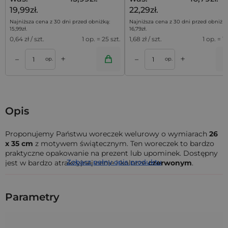
19,99zł.
22,29zł.
Najniższa cena z 30 dni przed obniżką:
Najniższa cena z 30 dni przed obniżką
15,99
zł
.
16,79
zł
.
0,64
zł / szt.
1 op. = 25 szt.
1,68
zł / szt.
1 op. = 10
+
+
–
–
a
Dodaj do koszyka
Dodaj do kos
op.
op.
Opis
Proponujemy Państwu woreczek welurowy o wymiarach
26
x 35 cm
z motywem świątecznym. Ten woreczek to bardzo
praktyczne opakowanie na prezent lub upominek. Dostępny
Zobacz pełny opis produktu
jest w bardzo atrakcyjnej cenie i kolorze
czerwonym
.
Woreczki welurowe (zwane inaczej pluszem) są bardzo
wytrzymałe i miękkie w dotyku, przez co sprawdzą się w roli
Parametry
opakowania do ekskluzywnego prezentu np. drogocenny
naszyjnik lub najwyższej klasy smartphone. Z uwagi na
bardzo dużą wytrzymałość materiału nie musimy się
martwić o przypadkowe rozprucie lub uszkodzenie faktury