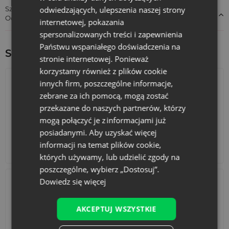
odwiedzających, ulepszenia naszej strony
Szczegóły dotyczące zgodności produktu z przepisami:
Odpowiedzialność za produkt
internetowej, pokazania
spersonalizowanych treści i zapewnienia
Państwu wspaniałego doświadczenia na
Sprawdź inne ciekawe produkty:
stronie internetowej. Ponieważ
korzystamy również z plików cookie
innych firm, poszczególne informacje,
zebrane za ich pomocą, mogą zostać
przekazane do naszych partnerów, którzy
mogą połączyć je z informacjami już
posiadanymi. Aby uzyskać więcej
informacji na temat plików cookie,
Kalendarze adwentowe
Torby bawełniane
których używamy, lub udzielić zgody na
poszczególne, wybierz „Dostosuj”.
Dowiedz się więcej
AKCEPTUJ WSZYSTKIE