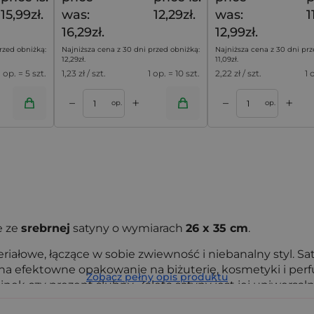
15,99zł.
was:
12,29zł.
was:
1
16,29zł.
12,99zł.
rzed obniżką:
Najniższa cena z 30 dni przed obniżką:
Najniższa cena z 30 dni prz
12,29
zł
.
11,09
zł
.
1 op. = 5 szt.
1,23
zł / szt.
1 op. = 10 szt.
2,22
zł / szt.
1 
+
+
–
–
oszyka
Dodaj do koszyka
op.
op.
e ze
srebrnej
satyny o wymiarach
26 x 35 cm
.
iałowe, łączące w sobie zwiewność i niebanalny styl. Sat
ób na efektowne opakowanie na biżuterię, kosmetyki i per
Zobacz pełny opis produktu
k czy prezent ślubny. Zaletą satyny jest jej uniwersalno
iele sposobów.