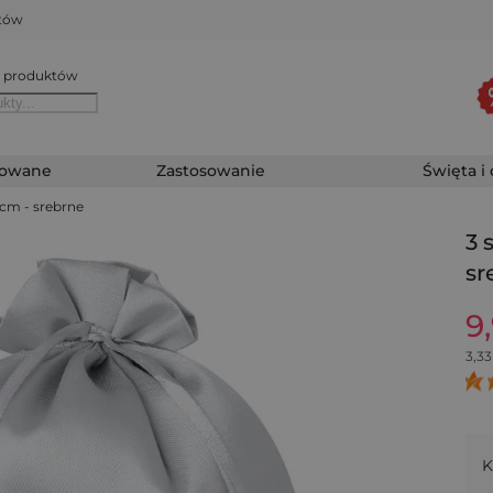
któw
 produktów
zowane
Zastosowanie
Święta i
 cm - srebrne
3 
sr
9
3,33
K