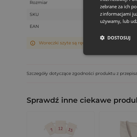
Rozmiar
zebrane za ich p
z informacjami ju
SKU
używamy, lub udz
EAN
DOSTOSUJ
Woreczki szyte są ręcznie, dlatego ich rzeczy
Szczegóły dotyczące zgodności produktu z przepis
Sprawdź inne ciekawe produk