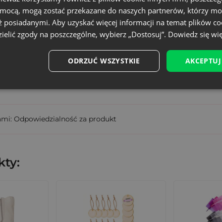
Duży
omocą, mogą zostać przekazane do naszych partnerów, którzy mo
ż posiadanymi. Aby uzyskać więcej informacji na temat plików co
SAT-2635-SXX-402
ielić zgody na poszczególne, wybierz „Dostosuj”.
Dowiedz się wię
5902565685768
ODRZUĆ WSZYSTKIE
AKCEPTUJ
wisty rozmiar może różnić +/- 1 cm
ami: Odpowiedzialność za produkt
ty: