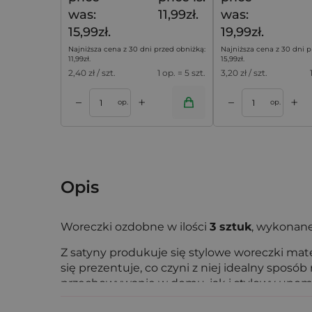
was:
11,99zł.
was:
15,99zł.
19,99zł.
Najniższa cena z 30 dni przed obniżką:
Najniższa cena z 30 dni p
11,99
zł
.
15,99
zł
.
2,40
zł / szt.
1 op. = 5 szt.
3,20
zł / szt.
+
+
–
–
koszyka
Dodaj do koszyka
Dodaj do k
op.
op.
Opis
Woreczki ozdobne w ilości
3 sztuk
, wykonan
Z satyny produkuje się stylowe woreczki mater
się prezentuje, co czyni z niej idealny spos
przechowywanie w domu, jak i stylowy upomine
satynowe znajdują zastosowanie na bardzo w