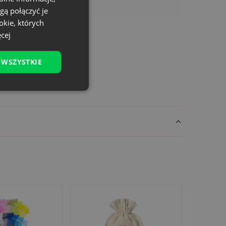
gą połączyć je
okie, których
cej
 WSZYSTKIE