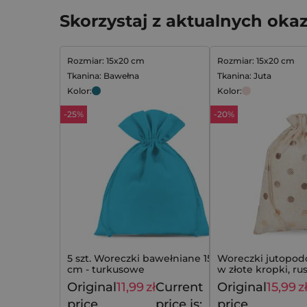
Skorzystaj z aktualnych okaz
Rozmiar: 15x20 cm
Rozmiar: 15x20 cm
Tkanina: Bawełna
Tkanina: Juta
Kolor:
Kolor:
-25%
-20%
5 szt. Woreczki bawełniane 15 x 20
Woreczki jutopod
cm - turkusowe
w złote kropki, r
prezentu
Original
11,99
zł
Current
Original
15,99
z
15,99
zł
price
price is:
price