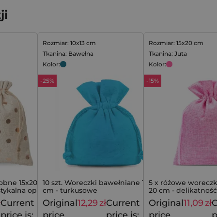
ji
Rozmiar: 10x13 cm
Rozmiar: 15x20 cm
Tkanina: Bawełna
Tkanina: Juta
Kolor:
Kolor:
-25%
-15%
obne 15x20 cm -
10 szt. Woreczki bawełniane 10 x 13
5 x różowe woreczki
ustykalna oprawa
cm - turkusowe
20 cm - delikatność 
jednym
ł
Current
Original
12,29
zł
Current
Original
11,09
zł
C
19,99
zł
16,29
zł
price is:
price
price is:
price
p