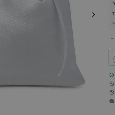
R
T
Z
–