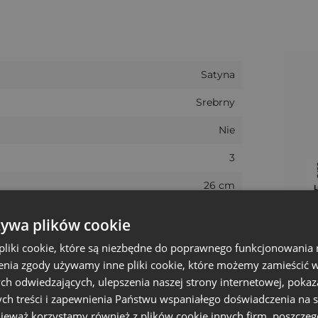
woreczków satynowych - na życzenie klienta wykonujemy
ie zwlekaj i skontaktuj się z nami, a my zrobimy wszystk
Satyna
Srebrny
Nie
3
26 cm
Boże narodzenie, Walentynki
żywa plików cookie
35 cm
liki cookie, które są niezbędne do poprawnego funkcjonowania 
nia zgody używamy inne pliki cookie, które możemy zamieścić w 
28.5 - 29 cm
ch odwiedzających, ulepszenia naszej strony internetowej, pokaz
+/- 5%
ch treści i zapewnienia Państwu wspaniałego doświadczenia na s
nieważ korzystamy również z plików cookie innych firm, poszczeg