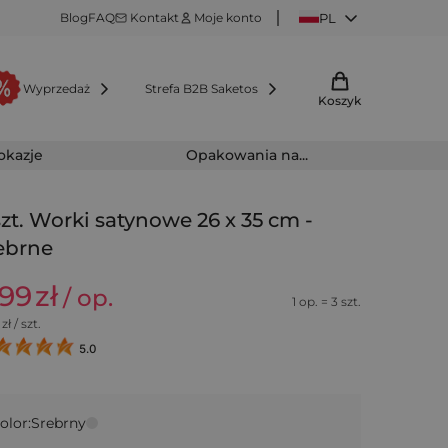
Blog
FAQ
Kontakt
Moje konto
PL
Wyprzedaż
Strefa B2B Saketos
Koszyk
 okazje
Opakowania na...
szt. Worki satynowe 26 x 35 cm -
ebrne
,99
zł
/ op.
1 op. = 3 szt.
zł / szt.
5.0
olor:
Srebrny