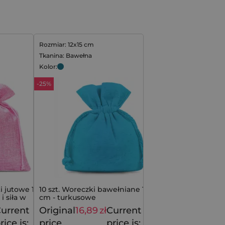
Rozmiar: 12x15 cm
Tkanina: Bawełna
Kolor:
-25%
 jutowe 15 x
10 szt. Woreczki bawełniane 12 x 15
i siła w
cm - turkusowe
urrent
Original
16,89
zł
Current
12,99
zł
22,49
zł
rice is:
price
price is: