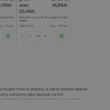
1,09zł.
was:
16,89zł.
22,49zł.
ed obniżką:
Najniższa cena z 30 dni przed obniżką:
16,89
zł
.
op. = 5 szt.
1,69
zł / szt.
1 op. = 10 szt.
+
–
op.
yna jest miła w dotyku, a także bardzo ładnie
fumy, zarówno jako sposób na ich
ść, dzięki której te eleganckie woreczki