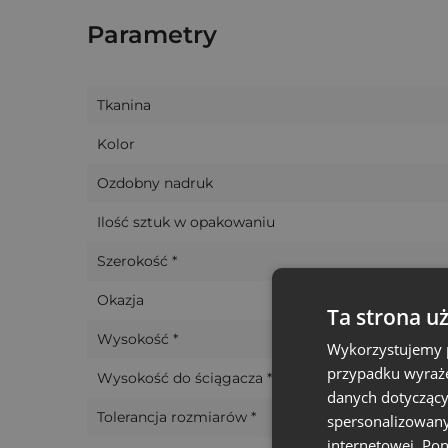
Oferujemy również możliwość personalizacji 
Parametry
życzysz sobie czegoś naprawdę specjalnego, n
Tkanina
Kolor
Ozdobny nadruk
Ilość sztuk w opakowaniu
Szerokość *
Okazja
Ta strona u
Wysokość *
Wykorzystujemy p
przypadku wyraże
Wysokość do ściągacza *
danych dotyczący
Tolerancja rozmiarów *
spersonalizowany
internetowej. Po