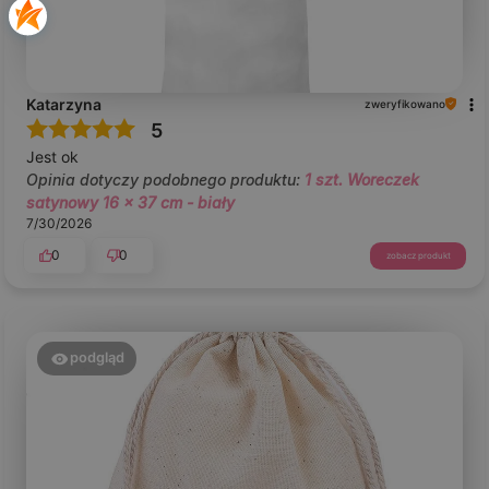
Katarzyna
zweryfikowano
5
Jest ok
Opinia dotyczy podobnego produktu:
1 szt. Woreczek
satynowy 16 x 37 cm - biały
7/30/2026
0
0
zobacz produkt
podgląd