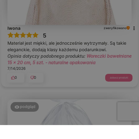
Iwona
zweryfikowano
5
Materiał jest miękki, ale jednocześnie wytrzymały. Są takie
eleganckie, dodają klasy każdemu podarunkowi.
Opinia dotyczy podobnego produktu:
Woreczki bawełniane
15 x 20 cm, 5 szt. - naturalne opakowania
7/14/2026
0
0
zobacz produkt
podgląd