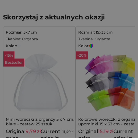
Skorzystaj z aktualnych okazji
Rozmiar: 5x7 cm
Rozmiar: 15x33 cm
Tkanina: Organza
Tkanina: Organza
Kolor:
Kolor:
-15%
-20%
Bestseller
Mini woreczki z organzy 5 x 7 cm,
Kolorowe woreczki z organzy
białe - zestaw 25 sztuk
upominki 15 x 33 cm - zestaw
szt. mix kolorów
Original
9,79
zł
Current
Original
15,19
zł
Current
11,49
zł
1