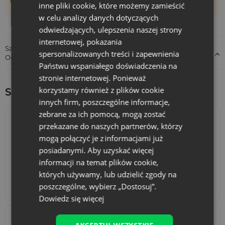
inne pliki cookie, które możemy zamieścić
może różnić +/- 1 cm
w celu analizy danych dotyczących
odwiedzających, ulepszenia naszej strony
internetowej, pokazania
Szczegóły dotyczące zgodności produktu z przepisami:
spersonalizowanych treści i zapewnienia
Odpowiedzialność za produkt
Państwu wspaniałego doświadczenia na
stronie internetowej. Ponieważ
korzystamy również z plików cookie
Sprawdź inne ciekawe produkty:
innych firm, poszczególne informacje,
zebrane za ich pomocą, mogą zostać
przekazane do naszych partnerów, którzy
mogą połączyć je z informacjami już
posiadanymi. Aby uzyskać więcej
informacji na temat plików cookie,
których używamy, lub udzielić zgody na
poszczególne, wybierz „Dostosuj”.
Kalendarze adwentowe
Torby bawełniane
Dowiedz się więcej