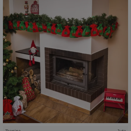
Filcowe samoprzylepne numery czerwone - 12 sztuk
Filcowe samoprzylepne numery zielone - 12 sztuk
Sznurek czerwony
Klamerki czerwone - 24 sztuki
Worek z organzy do zapakowania zestawu
Woreczki z tego zestawu wykorzystaj do stworzenia swojego
wymarzonego
kalendarza adwentowego
! Wystarczy
zawiesić je na sznurku, haczykach, świerkowej girlandzie (a
nawet na choince) i umieścić w woreczkach upominki na
każdy dzień Adwentu. Dzięki nim każdy dzień oczekiwania na
Święta będzie naprawdę wyjątkowy i magiczny!
Wszystkie nasze woreczki wykonywane są ręcznie. Ułożenie
ozdobnej aplikacji/nadruku na konkretnych przedmiotach
może nieznacznie różnić się od pokazanego na zdjęciach.
Tkanina
Juta