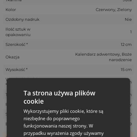
Kolor
Czerwony, Zielony
Ozdobny nadruk
Nie
Ilość sztuk w
1
opakowaniu
Szerokość *
12 cm
Kalendarz adwentowy, Boże
Okazja
narodzenie
Wysokość *
15 cm
Wysokość do ściągacza
11 cm
*
Ta strona używa plików
Tolerancja rozmiarów *
+/- 1 cm
cookie
Rozmiar
Mały
Wykorzystujemy pliki cookie, które są
SKU
CA-13-JUT-1215-GRX-RED
niezbędne do poprawnego
EAN
5903003408079
funkcjonowania naszej strony. W
przypadku wyrażenia zgody używamy
Woreczki szyte są ręcznie, dlatego ich rzeczywisty rozmiar