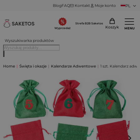
Blog
FAQ
Kontakt
Moje konto
PL
Strefa B2B Saketos
Koszyk
MENU
Wyprzedaż
Wyszukiwarka produktów
Home
|
Święta i okazje
|
Kalendarze Adwentowe
|
1 szt. Kalendarz adw