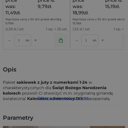
price
price is:
price
price is:
was:
9,79zł.
was:
15,19zł.
11,49zł.
18,99zł.
Najniższa cena z 30 dni przed obniżką:
Najniższa cena z 30 dni przed obniżką
9,79
zł
.
15,19
zł
.
0,39
zł / szt.
1 op. = 25 szt.
1,52
zł / szt.
1 op. = 10
+
+
–
–
a
Dodaj do koszyka
op.
op.
Opis
Pakiet
sakiewek z juty z numerkami 1-24
w
charakterystycznych dla
Świąt Bożego Narodzenia
kolorach
pozwoli Ci stworzyć m.in. oryginalną girlandę
Zobacz pełny opis produktu
świąteczną!
Kalendarz adwentowy DIY
to wspaniała,
uniwersalna dekoracja bożonarodzeniowa do domu, biura,
sklepu bądź restauracji. Zestaw tworzy:
Parametry
Woreczki jutowe zielone 12 x 15 cm - 12 sztuk
Woreczki jutowe czerwone 12 x 15 cm - 12 sztuk