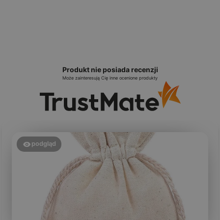
Produkt nie posiada recenzji
Może zainteresują Cię inne ocenione produkty
podgląd