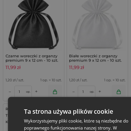
Czarne woreczki z organzy
Białe woreczki z organzy
premium 9 x 12 cm - 10 szt.
premium 9 x 12 cm - 10 szt.
11,99
zł
11,99
zł
1,20
zł / szt.
1 op. = 10 szt.
1,20
zł / szt.
1 op. = 10 szt.
+
+
–
–
op.
op.
Rozmiar: 7x9 cm
Rozmiar: 7x9 cm
Ta strona używa plików cookie
Tkanina: Organza
Tkanina: Organza
Wykorzystujemy pliki cookie, które są niezbędne do
Kolor:
Kolor:
poprawnego funkcjonowania naszej strony. W