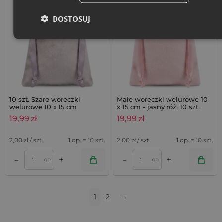
DOSTOSUJ
10 szt. Szare woreczki
Małe woreczki welurowe 10
welurowe 10 x 15 cm
x 15 cm - jasny róż, 10 szt.
19,99
zł
19,99
zł
2,00
zł / szt.
1 op. = 10 szt.
2,00
zł / szt.
1 op. = 10 szt.
+
+
–
–
op.
op.
1
2
→