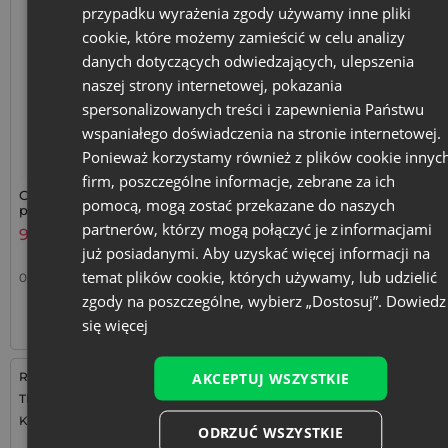
przypadku wyrażenia zgody używamy inne pliki
cookie, które możemy zamieścić w celu analizy
danych dotyczących odwiedzających, ulepszenia
naszej strony internetowej, pokazania
spersonalizowanych treści i zapewnienia Państwu
wspaniałego doświadczenia na stronie internetowej.
Ponieważ korzystamy również z plików cookie innyc
firm, poszczególne informacje, zebrane za ich
Czarne woreczki z organzy
Białe woreczki z organzy
pomocą, mogą zostać przekazane do naszych
premium 7 x 9 cm - 10 szt.
premium 7 x 9 cm - 10 szt.
partnerów, którzy mogą połączyć je z informacjami
9,79
zł
9,79
zł
już posiadanymi. Aby uzyskać więcej informacji na
temat plików cookie, których używamy, lub udzielić
0,98
zł / szt.
1 op. = 10 szt.
0,98
zł / szt.
1 op. = 10 szt.
zgody na poszczególne, wybierz „Dostosuj”.
Dowiedz
+
+
–
–
op.
op.
się więcej
AKCEPTUJ WSZYSTKIE
Rozmiar: 10x15 cm
Rozmiar: 10x15 cm
Tkanina: Welur
Tkanina: Welur
Kolor:
Kolor:
ODRZUĆ WSZYSTKIE