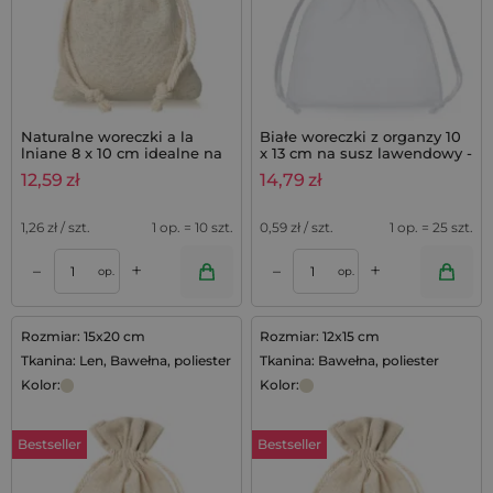
Naturalne woreczki a la
Białe woreczki z organzy 10
lniane 8 x 10 cm idealne na
x 13 cm na susz lawendowy -
lawendę do szafy - 10 szt.
25 szt.
12,59
zł
14,79
zł
1,26
zł / szt.
1 op. = 10 szt.
0,59
zł / szt.
1 op. = 25 szt.
+
+
–
–
op.
op.
Rozmiar: 15x20 cm
Rozmiar: 12x15 cm
Tkanina: Len, Bawełna, poliester
Tkanina: Bawełna, poliester
Kolor:
Kolor:
Bestseller
Bestseller