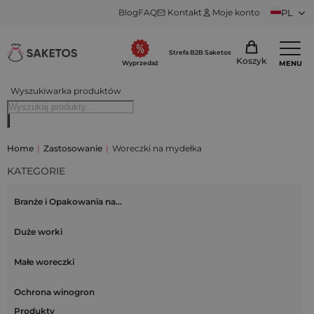
Blog
FAQ
Kontakt
Moje konto
PL
Strefa B2B Saketos
Koszyk
MENU
Wyprzedaż
Wyszukiwarka produktów
Home
|
Zastosowanie
|
Woreczki na mydełka
KATEGORIE
Branże i Opakowania na…
Duże worki
Małe woreczki
Ochrona winogron
Produkty