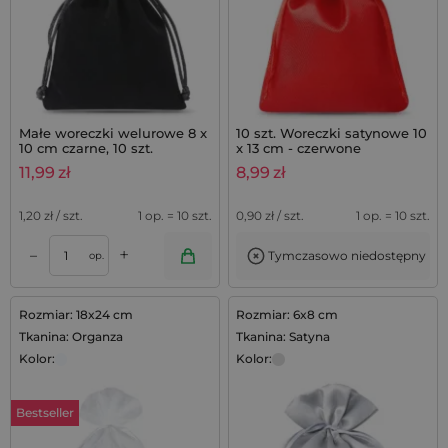
Małe woreczki welurowe 8 x
10 szt. Woreczki satynowe 10
10 cm czarne, 10 szt.
x 13 cm - czerwone
11,99
zł
8,99
zł
1,20
zł / szt.
1 op. = 10 szt.
0,90
zł / szt.
1 op. = 10 szt.
+
–
Tymczasowo niedostępny
op.
Rozmiar: 18x24 cm
Rozmiar: 6x8 cm
Tkanina: Organza
Tkanina: Satyna
Kolor:
Kolor:
Bestseller