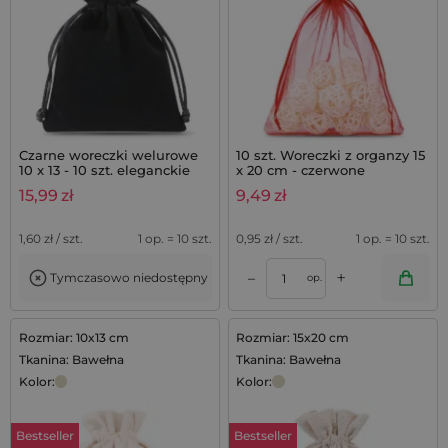
Czarne woreczki welurowe
10 szt. Woreczki z organzy 15
10 x 13 - 10 szt. eleganckie
x 20 cm - czerwone
opakowania na biżuterię i
15,99
zł
9,49
zł
upominki
1,60
zł / szt.
1 op. = 10 szt.
0,95
zł / szt.
1 op. = 10 szt.
+
–
Tymczasowo niedostępny
op.
Rozmiar: 10x13 cm
Rozmiar: 15x20 cm
Tkanina: Bawełna
Tkanina: Bawełna
Kolor:
Kolor:
Bestseller
Bestseller