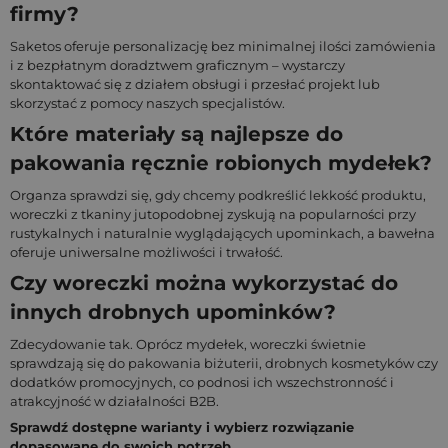
firmy?
Saketos oferuje personalizację bez minimalnej ilości zamówienia
i z bezpłatnym doradztwem graficznym – wystarczy
skontaktować się z działem obsługi i przesłać projekt lub
skorzystać z pomocy naszych specjalistów.
Które materiały są najlepsze do
pakowania ręcznie robionych mydełek?
Organza sprawdzi się, gdy chcemy podkreślić lekkość produktu,
woreczki z tkaniny jutopodobnej zyskują na popularności przy
rustykalnych i naturalnie wyglądających upominkach, a bawełna
oferuje uniwersalne możliwości i trwałość.
Czy woreczki można wykorzystać do
innych drobnych upominków?
Zdecydowanie tak. Oprócz mydełek, woreczki świetnie
sprawdzają się do pakowania biżuterii, drobnych kosmetyków czy
dodatków promocyjnych, co podnosi ich wszechstronność i
atrakcyjność w działalności B2B.
Sprawdź dostępne warianty i wybierz rozwiązanie
dopasowane do swoich potrzeb.