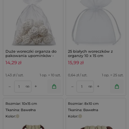
Duże woreczki organza do
25 białych woreczków z
pakowania upominków -
organzy 10 x 15 cm
białe, 10 szt.
14,29
zł
15,99
zł
1,43
zł / szt.
1 op. = 10 szt.
0,64
zł / szt.
1 op. = 25 szt.
+
+
–
–
op.
op.
Rozmiar: 10x15 cm
Rozmiar: 8x10 cm
Tkanina: Bawełna
Tkanina: Bawełna
Kolor:
Kolor: