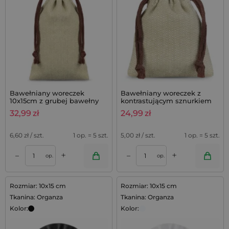
Bawełniany woreczek
Bawełniany woreczek z
10x15cm z grubej bawełny
kontrastującym sznurkiem
300 g/m² - naturalny
8x10 cm - naturalne
32,99
zł
24,99
zł
woreczek w jodełkę
opakowanie premium 300g
6,60
zł / szt.
1 op. = 5 szt.
5,00
zł / szt.
1 op. = 5 szt.
+
+
–
–
op.
op.
Rozmiar: 10x15 cm
Rozmiar: 10x15 cm
Tkanina: Organza
Tkanina: Organza
Kolor:
Kolor: