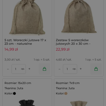
5 szt. Woreczki jutowe 17 x
Zestaw 5 woreczków
23 cm - naturalne
jutowych 20 x 30 cm -
naturalny
14,99
zł
22,99
zł
3,00
zł / szt.
1 op. = 5 szt.
4,60
zł / szt.
1 op. = 5 szt.
+
+
–
–
op.
op.
Rozmiar: 15x20 cm
Rozmiar: 7x9 cm
Tkanina: Juta
Tkanina: Juta
Kolor:
Kolor: