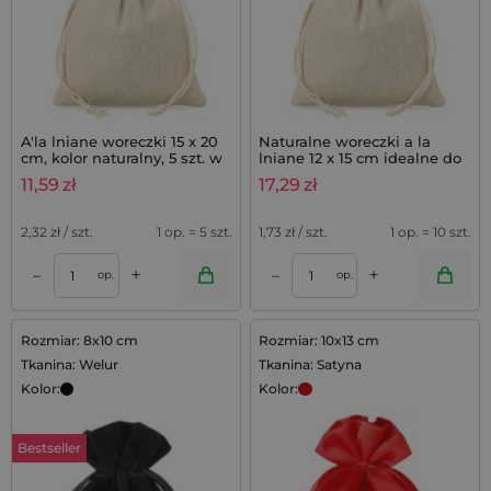
A'la lniane woreczki 15 x 20
Naturalne woreczki a la
cm, kolor naturalny, 5 szt. w
lniane 12 x 15 cm idealne do
opakowaniu
zestawów lawendowych - 10
11,59
zł
17,29
zł
szt.
2,32
zł / szt.
1 op. = 5 szt.
1,73
zł / szt.
1 op. = 10 szt.
+
+
–
–
op.
op.
Rozmiar: 8x10 cm
Rozmiar: 10x13 cm
Tkanina: Welur
Tkanina: Satyna
Kolor:
Kolor:
Bestseller