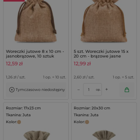
Woreczki jutowe 8 x 10 cm -
5 szt. Woreczki jutowe 15 x
jasnobrązowe, 10 sztuk
20 cm - brązowe jasne
12,59
zł
12,99
zł
1,26
zł / szt.
1 op. = 10 szt.
2,60
zł / szt.
1 op. = 5 szt.
+
–
Tymczasowo niedostępny
op.
Rozmiar: 17x23 cm
Rozmiar: 20x30 cm
Tkanina: Juta
Tkanina: Juta
Kolor:
Kolor: