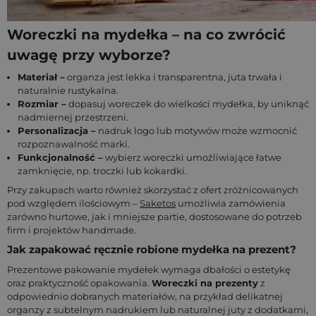
Woreczki na mydełka – na co zwrócić
uwagę przy wyborze?
Materiał –
organza jest lekka i transparentna, juta trwała i
naturalnie rustykalna.
Rozmiar –
dopasuj woreczek do wielkości mydełka, by uniknąć
nadmiernej przestrzeni.
Personalizacja –
nadruk logo lub motywów może wzmocnić
rozpoznawalność marki.
Funkcjonalność –
wybierz woreczki umożliwiające łatwe
zamknięcie, np. troczki lub kokardki.
Przy zakupach warto również skorzystać z ofert zróżnicowanych
pod względem ilościowym –
Saketos
umożliwia zamówienia
zarówno hurtowe, jak i mniejsze partie, dostosowane do potrzeb
firm i projektów handmade.
Jak zapakować ręcznie robione mydełka na prezent?
Prezentowe pakowanie mydełek wymaga dbałości o estetykę
oraz praktyczność opakowania.
Woreczki na prezenty
z
odpowiednio dobranych materiałów, na przykład delikatnej
organzy z subtelnym nadrukiem lub naturalnej juty z dodatkami,