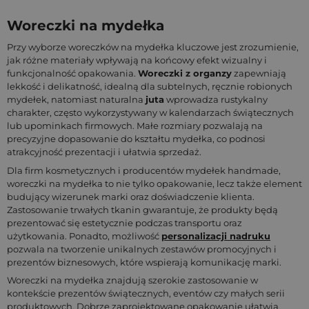
Woreczki na mydełka
Przy wyborze woreczków na mydełka kluczowe jest zrozumienie,
jak różne materiały wpływają na końcowy efekt wizualny i
funkcjonalność opakowania.
Woreczki z organzy
zapewniają
lekkość i delikatność, idealną dla subtelnych, ręcznie robionych
mydełek, natomiast naturalna
juta
wprowadza rustykalny
charakter, często wykorzystywany w kalendarzach świątecznych
lub upominkach firmowych. Małe rozmiary pozwalają na
precyzyjne dopasowanie do kształtu mydełka, co podnosi
atrakcyjność prezentacji i ułatwia sprzedaż.
Dla firm kosmetycznych i producentów mydełek handmade,
woreczki na mydełka to nie tylko opakowanie, lecz także element
budujący wizerunek marki oraz doświadczenie klienta.
Zastosowanie trwałych tkanin gwarantuje, że produkty będą
prezentować się estetycznie podczas transportu oraz
użytkowania. Ponadto, możliwość
personalizacji nadruku
pozwala na tworzenie unikalnych zestawów promocyjnych i
prezentów biznesowych, które wspierają komunikację marki.
Woreczki na mydełka znajdują szerokie zastosowanie w
kontekście prezentów świątecznych, eventów czy małych serii
produktowych. Dobrze zaprojektowane opakowanie ułatwia