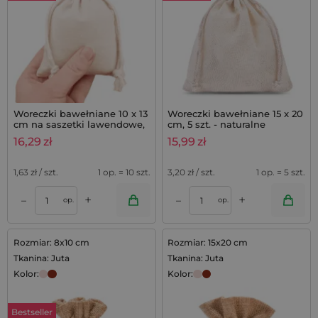
Woreczki bawełniane 10 x 13
Woreczki bawełniane 15 x 20
cm na saszetki lawendowe,
cm, 5 szt. - naturalne
komplet 10 szt.
opakowania
16,29
zł
15,99
zł
1,63
zł / szt.
1 op. = 10 szt.
3,20
zł / szt.
1 op. = 5 szt.
+
+
–
–
op.
op.
Rozmiar: 8x10 cm
Rozmiar: 15x20 cm
Tkanina: Juta
Tkanina: Juta
Kolor:
Kolor:
Bestseller