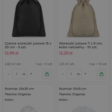
Czarne woreczki jutowe 15 x
Woreczki jutowe 7 x 9 cm,
20 cm - 5 szt.
kolor naturalny - 10 szt.
12,99
zł
12,29
zł
2,60
zł / szt.
1 op. = 5 szt.
1,23
zł / szt.
1 op. = 10 szt.
+
+
–
–
op.
op.
Rozmiar: 20x30 cm
Rozmiar: 10x15 cm
Tkanina: Organza
Tkanina: Organza
Kolor:
Kolor: