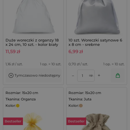
Duże woreczki z organzy 18
10 szt. Woreczki satynowe 6
x 24 cm, 10 szt. - kolor biały
x 8 cm - srebrne
11,59
zł
6,99
zł
1,16
zł / szt.
1 op. = 10 szt.
0,70
zł / szt.
1 op. = 10 szt.
+
–
Tymczasowo niedostępny
op.
Rozmiar: 15x20 cm
Rozmiar: 15x20 cm
Tkanina: Organza
Tkanina: Juta
Kolor:
Kolor:
Bestseller
Bestseller