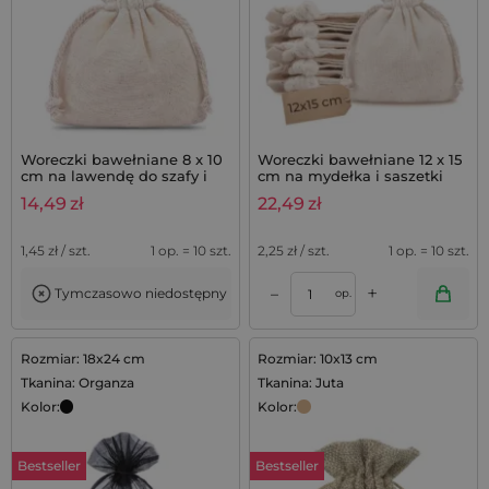
Woreczki bawełniane 8 x 10
Woreczki bawełniane 12 x 15
cm na lawendę do szafy i
cm na mydełka i saszetki
szuflad - 10 szt.
lawendowe, komplet 10 szt.
14,49
zł
22,49
zł
1,45
zł / szt.
1 op. = 10 szt.
2,25
zł / szt.
1 op. = 10 szt.
+
–
Tymczasowo niedostępny
op.
Rozmiar: 18x24 cm
Rozmiar: 10x13 cm
Tkanina: Organza
Tkanina: Juta
Kolor:
Kolor:
Bestseller
Bestseller