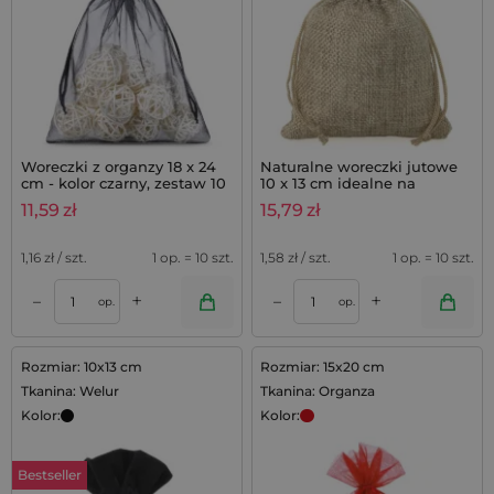
Woreczki z organzy 18 x 24
Naturalne woreczki jutowe
cm - kolor czarny, zestaw 10
10 x 13 cm idealne na
sztuk
mydełka lawendowe - 10 szt.
11,59
zł
15,79
zł
1,16
zł / szt.
1 op. = 10 szt.
1,58
zł / szt.
1 op. = 10 szt.
+
+
–
–
op.
op.
Rozmiar: 10x13 cm
Rozmiar: 15x20 cm
Tkanina: Welur
Tkanina: Organza
Kolor:
Kolor:
Bestseller