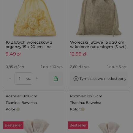
10 Złotych woreczków z
Woreczki jutowe 15 x 20 cm
organzy 15 x 20 cm - na
w kolorze naturalnym (5 szt.)
prezenty
9,49
zł
12,99
zł
0,95
zł / szt.
1 op. = 10 szt.
2,60
zł / szt.
1 op. = 5 szt.
+
–
Tymczasowo niedostępny
op.
Rozmiar: 8x10 cm
Rozmiar: 12x15 cm
Tkanina: Bawełna
Tkanina: Bawełna
Kolor:
Kolor:
Bestseller
Bestseller