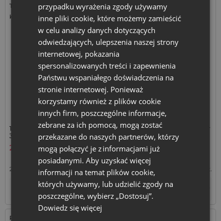
przypadku wyrażenia zgody używamy
Tkanina: Len
Tkanina: Len
Kolor:
Kolor:
inne pliki cookie, które możemy zamieścić
w celu analizy danych dotyczących
odwiedzających, ulepszenia naszej strony
internetowej, pokazania
spersonalizowanych treści i zapewnienia
Państwu wspaniałego doświadczenia na
stronie internetowej. Ponieważ
korzystamy również z plików cookie
innych firm, poszczególne informacje,
zebrane za ich pomocą, mogą zostać
1 szt. Worek lniany naturalny
3 szt. Woreczki lniane - kolor
30 x 40 cm
naturalny 15 x 20 cm
przekazane do naszych partnerów, którzy
21,19
zł
24,89
zł
mogą połączyć je z informacjami już
posiadanymi. Aby uzyskać więcej
21,19
zł / szt.
1 op. = 1 szt.
8,30
zł / szt.
1 op. = 3 szt.
informacji na temat plików cookie,
których używamy, lub udzielić zgody na
Tymczasowo niedostępny
Tymczasowo niedostępny
poszczególne, wybierz „Dostosuj”.
Dowiedz się więcej
Rozmiar: 13x18 cm
Rozmiar: 8x10 cm