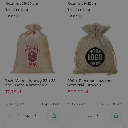
Rozmiar: 26x35 cm
Rozmiar: 9x12 cm
Tkanina: Juta
Tkanina: Juta
Kolor:
Kolor:
1 szt. Worek jutowy 26 x 35
200 x Personalizowane
cm - Boże Narodzenie -
woreczki jutowe z
Lizaki
nadrukiem lub logo
17,79
zł
806,00
zł
17,79
zł / szt.
1 op. = 1 szt.
4,03
zł / szt.
1 op. = 200 szt.
+
+
–
–
op.
op.