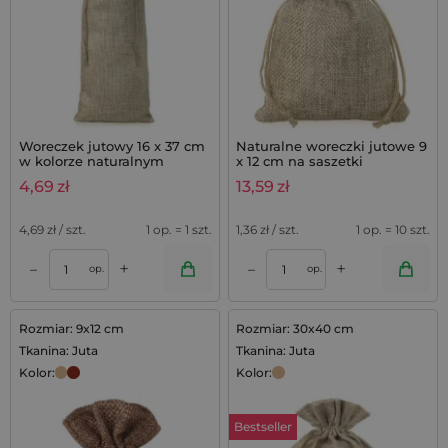
Woreczek jutowy 16 x 37 cm
Naturalne woreczki jutowe 9
w kolorze naturalnym
x 12 cm na saszetki
lawendowe, zestaw 10 szt.
4,69
zł
13,59
zł
4,69
zł / szt.
1 op. = 1 szt.
1,36
zł / szt.
1 op. = 10 szt.
+
+
–
–
op.
op.
Rozmiar: 9x12 cm
Rozmiar: 30x40 cm
Tkanina: Juta
Tkanina: Juta
Kolor:
Kolor:
Bestseller