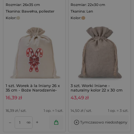
Rozmiar: 26x35 cm
Rozmiar: 22x30 cm
Tkanina: Bawełna, poliester
Tkanina: Len
Kolor:
Kolor:
1 szt. Worek à la lniany 26 x
3 szt. Worki lniane -
35 cm - Boże Narodzenie-
naturalny kolor 22 x 30 cm
Lizaki
16,39
zł
43,49
zł
16,39
zł / szt.
1 op. = 1 szt.
14,50
zł / szt.
1 op. = 3 szt.
+
–
Tymczasowo niedostępny
op.