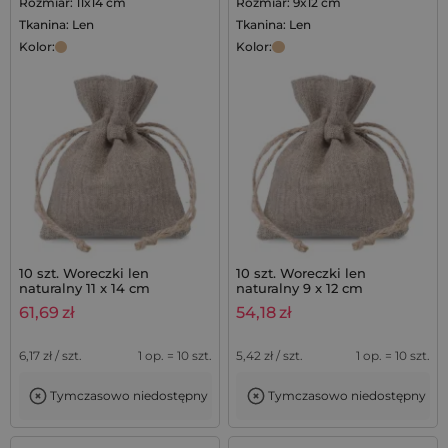
Rozmiar: 11x14 cm
Rozmiar: 9x12 cm
Tkanina: Len
Tkanina: Len
Kolor:
Kolor:
10 szt. Woreczki len
10 szt. Woreczki len
naturalny 11 x 14 cm
naturalny 9 x 12 cm
61,69
zł
54,18
zł
6,17
zł / szt.
1 op. = 10 szt.
5,42
zł / szt.
1 op. = 10 szt.
Tymczasowo niedostępny
Tymczasowo niedostępny