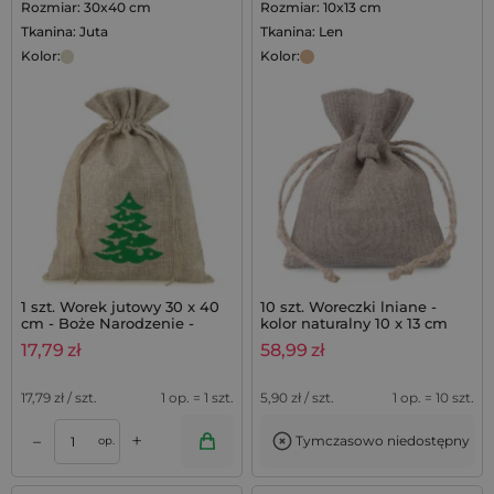
Rozmiar: 30x40 cm
Rozmiar: 10x13 cm
Tkanina: Juta
Tkanina: Len
Kolor:
Kolor:
1 szt. Worek jutowy 30 x 40
10 szt. Woreczki lniane -
cm - Boże Narodzenie -
kolor naturalny 10 x 13 cm
Choinka
17,79
zł
58,99
zł
17,79
zł / szt.
1 op. = 1 szt.
5,90
zł / szt.
1 op. = 10 szt.
+
–
Tymczasowo niedostępny
op.