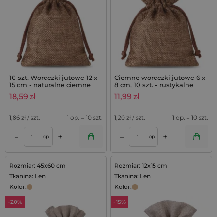
10 szt. Woreczki jutowe 12 x
Ciemne woreczki jutowe 6 x
15 cm - naturalne ciemne
8 cm, 10 szt. - rustykalne
opakowanie
18,59
zł
11,99
zł
1,86
zł / szt.
1 op. = 10 szt.
1,20
zł / szt.
1 op. = 10 szt.
+
+
–
–
op.
op.
Rozmiar: 45x60 cm
Rozmiar: 12x15 cm
Tkanina: Len
Tkanina: Len
Kolor:
Kolor:
-20%
-15%