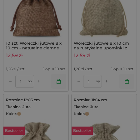
10 szt. Woreczki jutowe 8 x
Woreczki jutowe 8 x 10 cm
10 cm - naturalne ciemne
na rustykalne upominki z
lawendą - 10 szt.
12,59
zł
12,59
zł
1,26
zł / szt.
1 op. = 10 szt.
1,26
zł / szt.
1 op. = 10 szt.
+
+
–
–
op.
op.
Rozmiar: 12x15 cm
Rozmiar: 11x14 cm
Tkanina: Juta
Tkanina: Juta
Kolor:
Kolor:
Bestseller
Bestseller