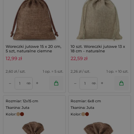
Woreczki jutowe 15 x 20 cm,
10 szt. Woreczki jutowe 13 x
5 szt, naturalne ciemne
18 cm - naturalne
12,99
zł
22,59
zł
2,60
zł / szt.
1 op. = 5 szt.
2,26
zł / szt.
1 op. = 10 szt.
+
+
–
–
op.
op.
Rozmiar: 12x15 cm
Rozmiar: 6x8 cm
Tkanina: Juta
Tkanina: Juta
Kolor:
Kolor: