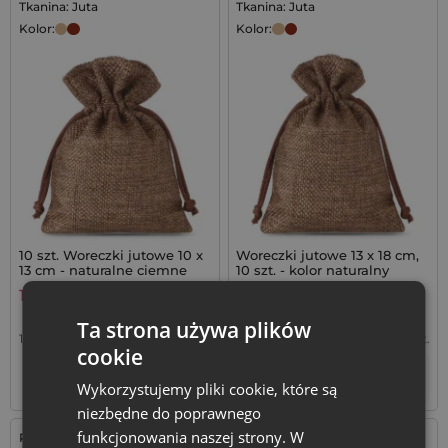
Tkanina: Juta
Tkanina: Juta
Kolor:
Kolor:
10 szt. Woreczki jutowe 10 x
Woreczki jutowe 13 x 18 cm,
13 cm - naturalne ciemne
10 szt. - kolor naturalny
ciemny
15,79
zł
22,59
zł
Ta strona używa plików
1,58
zł / szt.
1 op. = 10 szt.
2,26
zł / szt.
1 op. = 10 szt.
cookie
+
+
–
–
op.
op.
Wykorzystujemy pliki cookie, które są
niezbędne do poprawnego
funkcjonowania naszej strony. W
Rozmiar: 30x40 cm
Rozmiar: 15x20 cm