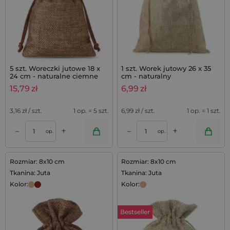
5 szt. Woreczki jutowe 18 x
1 szt. Worek jutowy 26 x 35
24 cm - naturalne ciemne
cm - naturalny
15,79
zł
6,99
zł
3,16
zł / szt.
1 op. = 5 szt.
6,99
zł / szt.
1 op. = 1 szt.
+
+
–
–
op.
op.
Rozmiar: 8x10 cm
Rozmiar: 8x10 cm
Tkanina: Juta
Tkanina: Juta
Kolor:
Kolor:
Bestseller