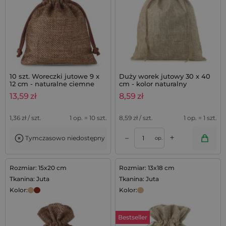
10 szt. Woreczki jutowe 9 x
Duży worek jutowy 30 x 40
12 cm - naturalne ciemne
cm - kolor naturalny
13,59
zł
8,59
zł
1,36
zł / szt.
1 op. = 10 szt.
8,59
zł / szt.
1 op. = 1 szt.
+
–
Tymczasowo niedostępny
op.
Rozmiar: 15x20 cm
Rozmiar: 13x18 cm
Tkanina: Juta
Tkanina: Juta
Kolor:
Kolor:
Bestseller