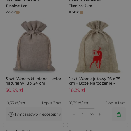
Tkanina: Len
Tkanina: Juta
Kolor:
Kolor:
3 szt. Woreczki lniane - kolor
1 szt. Worek jutowy 26 x 35
naturalny 18 x 24 cm
cm - Boże Narodzenie -
Jeleń
30,99
zł
16,39
zł
10,33
zł / szt.
1 op. = 3 szt.
16,39
zł / szt.
1 op. = 1 szt.
+
–
Tymczasowo niedostępny
op.