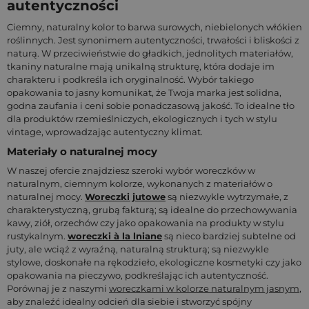
autentyczności
Ciemny, naturalny kolor to barwa surowych, niebielonych włókien
roślinnych. Jest synonimem autentyczności, trwałości i bliskości z
naturą. W przeciwieństwie do gładkich, jednolitych materiałów,
tkaniny naturalne mają unikalną strukturę, która dodaje im
charakteru i podkreśla ich oryginalność. Wybór takiego
opakowania to jasny komunikat, że Twoja marka jest solidna,
godna zaufania i ceni sobie ponadczasową jakość. To idealne tło
dla produktów rzemieślniczych, ekologicznych i tych w stylu
vintage, wprowadzając autentyczny klimat.
Materiały o naturalnej mocy
W naszej ofercie znajdziesz szeroki wybór woreczków w
naturalnym, ciemnym kolorze, wykonanych z materiałów o
naturalnej mocy.
Woreczki jutowe
są niezwykle wytrzymałe, z
charakterystyczną, grubą fakturą; są idealne do przechowywania
kawy, ziół, orzechów czy jako opakowania na produkty w stylu
rustykalnym.
woreczki à la lniane
są nieco bardziej subtelne od
juty, ale wciąż z wyraźną, naturalną strukturą; są niezwykle
stylowe, doskonałe na rękodzieło, ekologiczne kosmetyki czy jako
opakowania na pieczywo, podkreślając ich autentyczność.
Porównaj je z naszymi
woreczkami w kolorze naturalnym jasnym
,
aby znaleźć idealny odcień dla siebie i stworzyć spójny