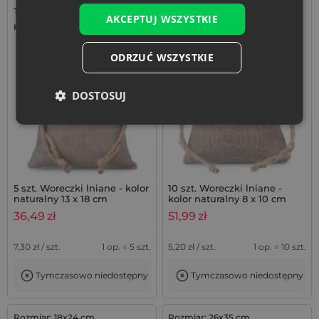
Tkanina: Len
Tkanina: Len
AKCEPTUJ WSZYSTKIE
Kolor:
Kolor:
ODRZUĆ WSZYSTKIE
DOSTOSUJ
5 szt. Woreczki lniane - kolor
10 szt. Woreczki lniane -
naturalny 13 x 18 cm
kolor naturalny 8 x 10 cm
36,49
zł
51,99
zł
7,30
zł / szt.
1 op. = 5 szt.
5,20
zł / szt.
1 op. = 10 szt.
Tymczasowo niedostępny
Tymczasowo niedostępny
Rozmiar: 18x24 cm
Rozmiar: 26x35 cm