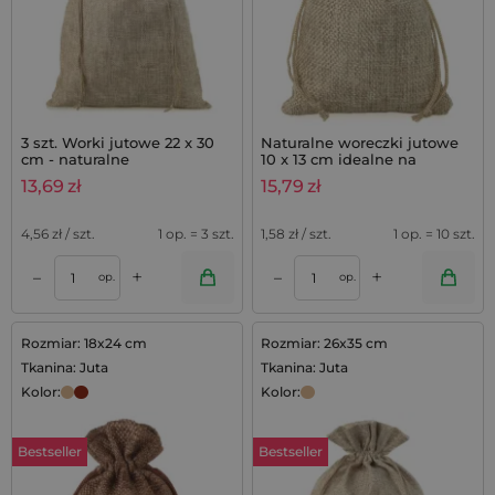
3 szt. Worki jutowe 22 x 30
Naturalne woreczki jutowe
cm - naturalne
10 x 13 cm idealne na
mydełka lawendowe - 10 szt.
13,69
zł
15,79
zł
4,56
zł / szt.
1 op. = 3 szt.
1,58
zł / szt.
1 op. = 10 szt.
+
+
–
–
op.
op.
Rozmiar: 18x24 cm
Rozmiar: 26x35 cm
Tkanina: Juta
Tkanina: Juta
Kolor:
Kolor:
Bestseller
Bestseller