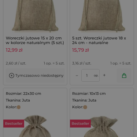
Woreczki jutowe 15 x 20 cm
5 szt. Woreczki jutowe 18 x
w kolorze naturalnym (5 szt.)
24 cm - naturalne
12,99
zł
15,79
zł
2,60
zł / szt.
1 op. = 5 szt.
3,16
zł / szt.
1 op. = 5 szt.
+
–
Tymczasowo niedostępny
op.
Rozmiar: 22x30 cm
Rozmiar: 10x13 cm
Tkanina: Juta
Tkanina: Juta
Kolor:
Kolor:
Bestseller
Bestseller