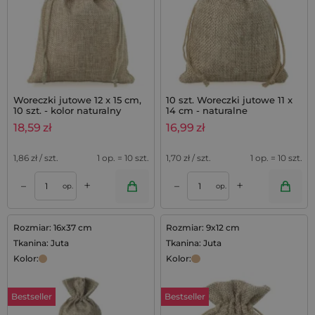
Woreczki jutowe 12 x 15 cm,
10 szt. Woreczki jutowe 11 x
10 szt. - kolor naturalny
14 cm - naturalne
18,59
zł
16,99
zł
1,86
zł / szt.
1 op. = 10 szt.
1,70
zł / szt.
1 op. = 10 szt.
+
+
–
–
op.
op.
Rozmiar: 16x37 cm
Rozmiar: 9x12 cm
Tkanina: Juta
Tkanina: Juta
Kolor:
Kolor:
Bestseller
Bestseller