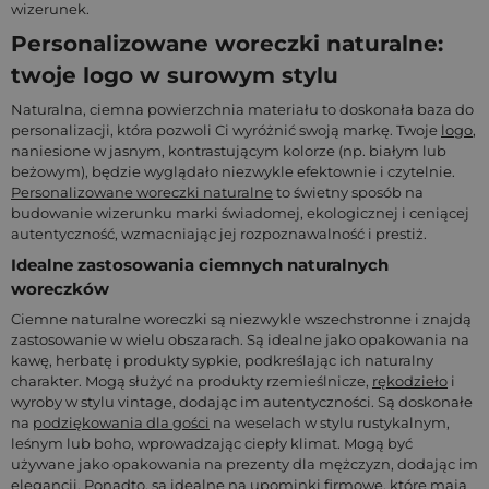
wizerunek.
Personalizowane woreczki naturalne:
twoje logo w surowym stylu
Naturalna, ciemna powierzchnia materiału to doskonała baza do
personalizacji, która pozwoli Ci wyróżnić swoją markę. Twoje
logo
,
naniesione w jasnym, kontrastującym kolorze (np. białym lub
beżowym), będzie wyglądało niezwykle efektownie i czytelnie.
Personalizowane woreczki naturalne
to świetny sposób na
budowanie wizerunku marki świadomej, ekologicznej i ceniącej
autentyczność, wzmacniając jej rozpoznawalność i prestiż.
Idealne zastosowania ciemnych naturalnych
woreczków
Ciemne naturalne woreczki są niezwykle wszechstronne i znajdą
zastosowanie w wielu obszarach. Są idealne jako opakowania na
kawę, herbatę i produkty sypkie, podkreślając ich naturalny
charakter. Mogą służyć na produkty rzemieślnicze,
rękodzieło
i
wyroby w stylu vintage, dodając im autentyczności. Są doskonałe
na
podziękowania dla gości
na weselach w stylu rustykalnym,
leśnym lub boho, wprowadzając ciepły klimat. Mogą być
używane jako opakowania na prezenty dla mężczyzn, dodając im
elegancji. Ponadto, są idealne na upominki firmowe, które mają