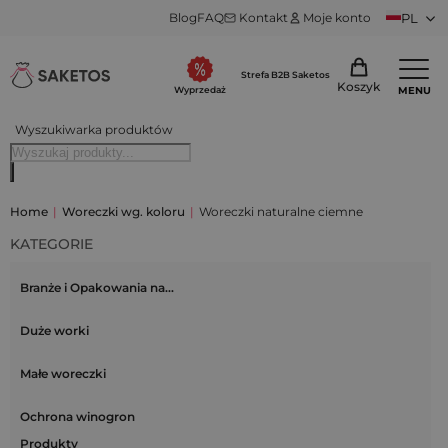
Blog
FAQ
Kontakt
Moje konto
PL
Strefa B2B Saketos
Koszyk
MENU
Wyprzedaż
Wyszukiwarka produktów
Home
|
Woreczki wg. koloru
|
Woreczki naturalne ciemne
KATEGORIE
Branże i Opakowania na…
Duże worki
Małe woreczki
Ochrona winogron
Produkty