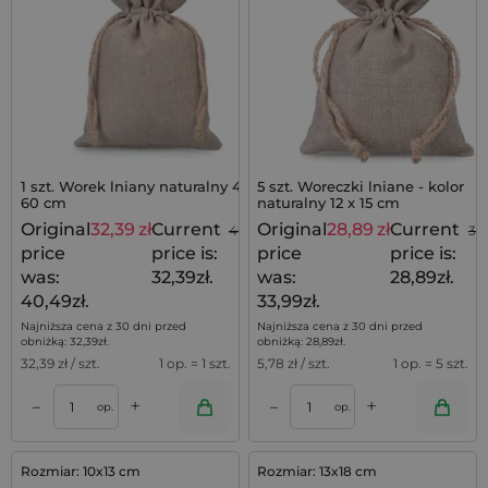
1 szt. Worek lniany naturalny 45 x
5 szt. Woreczki lniane - kolor
60 cm
naturalny 12 x 15 cm
Original
32,39
zł
Current
Original
28,89
zł
Current
40,49
zł
33
price
price is:
price
price is:
was:
32,39zł.
was:
28,89zł.
40,49zł.
33,99zł.
Najniższa cena z 30 dni przed
Najniższa cena z 30 dni przed
obniżką:
32,39
zł
.
obniżką:
28,89
zł
.
32,39
zł / szt.
1 op. = 1 szt.
5,78
zł / szt.
1 op. = 5 szt.
+
+
–
–
op.
op.
Rozmiar: 10x13 cm
Rozmiar: 13x18 cm