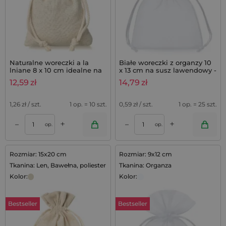
Naturalne woreczki a la
Białe woreczki z organzy 10
lniane 8 x 10 cm idealne na
x 13 cm na susz lawendowy -
lawendę do szafy - 10 szt.
25 szt.
12,59
zł
14,79
zł
1,26
zł / szt.
1 op. = 10 szt.
0,59
zł / szt.
1 op. = 25 szt.
+
+
–
–
op.
op.
Rozmiar: 15x20 cm
Rozmiar: 9x12 cm
Tkanina: Len, Bawełna, poliester
Tkanina: Organza
Kolor:
Kolor:
Bestseller
Bestseller