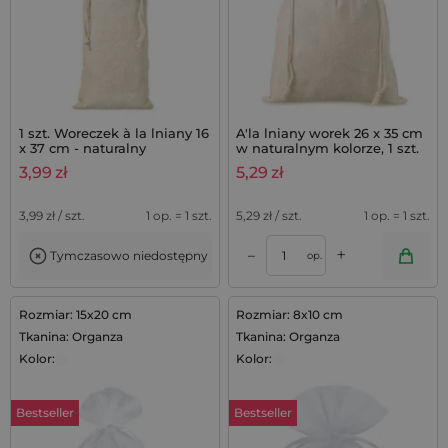
1 szt. Woreczek à la lniany 16
A'la lniany worek 26 x 35 cm
x 37 cm - naturalny
w naturalnym kolorze, 1 szt.
3,99
zł
5,29
zł
3,99
zł / szt.
1 op. = 1 szt.
5,29
zł / szt.
1 op. = 1 szt.
+
–
Tymczasowo niedostępny
op.
Rozmiar: 15x20 cm
Rozmiar: 8x10 cm
Tkanina: Organza
Tkanina: Organza
Kolor:
Kolor:
Bestseller
Bestseller