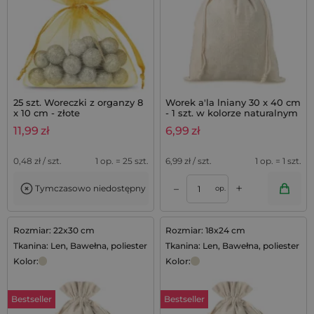
25 szt. Woreczki z organzy 8
Worek a'la lniany 30 x 40 cm
x 10 cm - złote
- 1 szt. w kolorze naturalnym
11,99
zł
6,99
zł
0,48
zł / szt.
1 op. = 25 szt.
6,99
zł / szt.
1 op. = 1 szt.
+
–
Tymczasowo niedostępny
op.
Rozmiar: 22x30 cm
Rozmiar: 18x24 cm
Tkanina: Len, Bawełna, poliester
Tkanina: Len, Bawełna, poliester
Kolor:
Kolor:
Bestseller
Bestseller