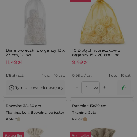
Białe woreczki z organzy 13 x
10 Złotych woreczków z
27 cm, 10 szt.
organzy 15 x 20 cm - na
prezenty
11,49
zł
9,49
zł
1,15
zł / szt.
1 op. = 10 szt.
0,95
zł / szt.
1 op. = 10 szt.
+
–
Tymczasowo niedostępny
op.
Rozmiar: 35x50 cm
Rozmiar: 15x20 cm
Tkanina: Len, Bawełna, poliester
Tkanina: Juta
Kolor:
Kolor:
Bestseller
Bestseller