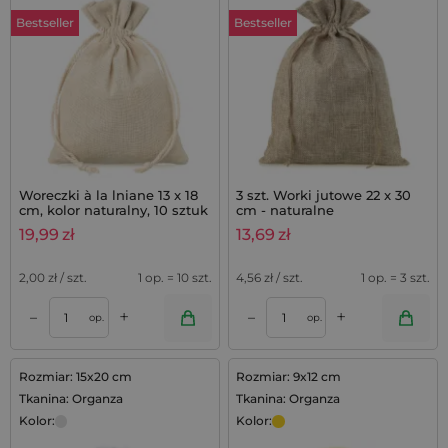
Bestseller
Bestseller
Woreczki à la lniane 13 x 18
3 szt. Worki jutowe 22 x 30
cm, kolor naturalny, 10 sztuk
cm - naturalne
19,99
zł
13,69
zł
2,00
zł / szt.
1 op. = 10 szt.
4,56
zł / szt.
1 op. = 3 szt.
+
+
–
–
op.
op.
Rozmiar: 15x20 cm
Rozmiar: 9x12 cm
Tkanina: Organza
Tkanina: Organza
Kolor:
Kolor: