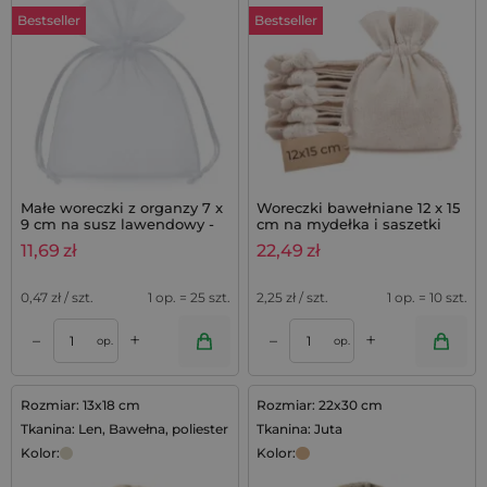
Bestseller
Bestseller
Małe woreczki z organzy 7 x
Woreczki bawełniane 12 x 15
9 cm na susz lawendowy -
cm na mydełka i saszetki
25 szt.
lawendowe, komplet 10 szt.
11,69
zł
22,49
zł
0,47
zł / szt.
1 op. = 25 szt.
2,25
zł / szt.
1 op. = 10 szt.
+
+
–
–
op.
op.
Rozmiar: 13x18 cm
Rozmiar: 22x30 cm
Tkanina: Len, Bawełna, poliester
Tkanina: Juta
Kolor:
Kolor: