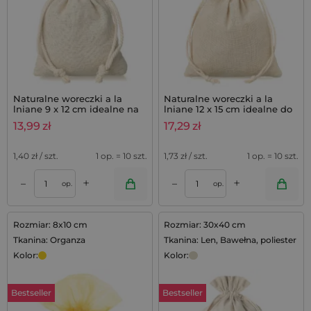
Naturalne woreczki a la
Naturalne woreczki a la
lniane 9 x 12 cm idealne na
lniane 12 x 15 cm idealne do
mydełka lawendowe,
zestawów lawendowych - 10
13,99
zł
17,29
zł
zestaw 10 szt.
szt.
1,40
zł / szt.
1 op. = 10 szt.
1,73
zł / szt.
1 op. = 10 szt.
+
+
–
–
op.
op.
Rozmiar: 8x10 cm
Rozmiar: 30x40 cm
Tkanina: Organza
Tkanina: Len, Bawełna, poliester
Kolor:
Kolor:
Bestseller
Bestseller