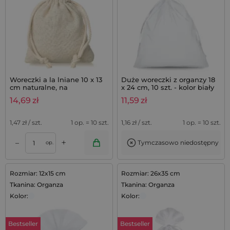
Woreczki a la lniane 10 x 13
Duże woreczki z organzy 18
cm naturalne, na
x 24 cm, 10 szt. - kolor biały
podziękowania z lawendą -
14,69
zł
11,59
zł
10 szt.
1,47
zł / szt.
1 op. = 10 szt.
1,16
zł / szt.
1 op. = 10 szt.
+
–
Tymczasowo niedostępny
op.
Rozmiar: 12x15 cm
Rozmiar: 26x35 cm
Tkanina: Organza
Tkanina: Organza
Kolor:
Kolor:
Bestseller
Bestseller