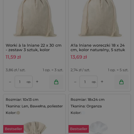
Worki à la lniane 22 x 30 cm
A'la lniane woreczki 18 x 24
- zestaw 3 sztuk, kolor
cm, kolor naturalny, 5 sztuk
naturalny
11,59
zł
13,69
zł
3,86
zł / szt.
1 op. = 3 szt.
2,74
zł / szt.
1 op. = 5 szt.
+
+
–
–
op.
op.
Rozmiar: 10x13 cm
Rozmiar: 18x24 cm
Tkanina: Len, Bawełna, poliester
Tkanina: Organza
Kolor:
Kolor:
Bestseller
Bestseller