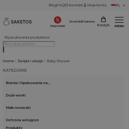
Blog
FAQ
Kontakt
Moje konto
PL
Strefa B2B Saketos
Koszyk
MENU
Wyprzedaż
Wyszukiwarka produktów
Home
|
Święta i okazje
|
Baby Shower
KATEGORIE
Branże i Opakowania na…
Duże worki
Małe woreczki
Ochrona winogron
Produkty