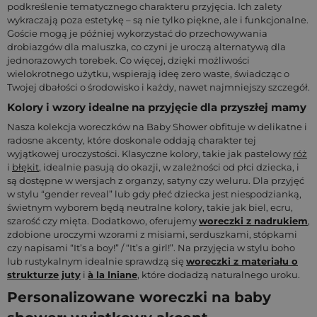
podkreślenie tematycznego charakteru przyjęcia. Ich zalety
wykraczają poza estetykę – są nie tylko piękne, ale i funkcjonalne.
Goście mogą je później wykorzystać do przechowywania
drobiazgów dla maluszka, co czyni je uroczą alternatywą dla
jednorazowych torebek. Co więcej, dzięki możliwości
wielokrotnego użytku, wspierają ideę zero waste, świadcząc o
Twojej dbałości o środowisko i każdy, nawet najmniejszy szczegół.
Kolory i wzory idealne na przyjęcie dla przyszłej mamy
Nasza kolekcja woreczków na Baby Shower obfituje w delikatne i
radosne akcenty, które doskonale oddają charakter tej
wyjątkowej uroczystości. Klasyczne kolory, takie jak pastelowy
róż
i
błękit
, idealnie pasują do okazji, w zależności od płci dziecka, i
są dostępne w wersjach z organzy, satyny czy weluru. Dla przyjęć
w stylu “gender reveal” lub gdy płeć dziecka jest niespodzianką,
świetnym wyborem będą neutralne kolory, takie jak biel, ecru,
szarość czy mięta. Dodatkowo, oferujemy
woreczki z nadrukiem
,
zdobione uroczymi wzorami z misiami, serduszkami, stópkami
czy napisami “It’s a boy!” / “It’s a girl!”. Na przyjęcia w stylu boho
lub rustykalnym idealnie sprawdzą się
woreczki z materiału o
strukturze juty
i
à la lniane
, które dodadzą naturalnego uroku.
Personalizowane woreczki na baby