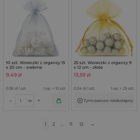
10 szt. Woreczki z organzy 15
25 szt. Woreczki z organzy 9
x 20 cm - srebrne
x 12 cm - złote
9,49
zł
13,59
zł
0,95
zł / szt.
1 op. = 10 szt.
0,54
zł / szt.
1 op. = 25 szt.
+
–
Tymczasowo niedostępny
op.
1
2
…
11
12
→