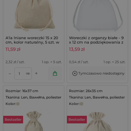
A'la lniane woreczki 15 x 20
Woreczki z organzy białe - 9
cm, kolor naturalny, 5 szt. w
x 12 cm na podziękowania z
opakowaniu
lawendą - 25 szt.
11,59
zł
13,59
zł
2,32
zł / szt.
1 op. = 5 szt.
0,54
zł / szt.
1 op. = 25 szt.
+
–
Tymczasowo niedostępny
op.
Rozmiar: 16x37 cm
Rozmiar: 26x35 cm
Tkanina: Len, Bawełna, poliester
Tkanina: Len, Bawełna, poliester
Kolor:
Kolor:
Bestseller
Bestseller