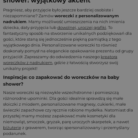
shower: wyjątkowy akcent
Pragniesz, aby przyjęcie było jeszcze bardziej osobiste i
niezapomniane? Zamów
woreczki z personalizowanym
nadrukiem
. Mamy możliwość umieszczenia na nich imienia
dziecka, daty przyjęcia lub
dowolnej, uroczej grafiki
. To
fantastyczny sposób na stworzenie unikalnych podziękowań dla
gości, które staną się jednocześnie piękną pamiątką z tego
wyjątkowego dnia. Personalizowane woreczki to również
doskonały pomysł na eleganckie opakowanie prezentu od grupy
przyjaciół. Zapraszamy do odwiedzenia naszego
kreatora
woreczków z nadrukiem
, gdzie z łatwością stworzysz swój
unikalny projekt!
Inspiracje: co zapakować do woreczków na baby
shower?
Nasze woreczki są niezwykle wszechstronne i pomieszczą
różnorodne upominki. Dla gości idealnie sprawdzą się małe
słoiczki z miodem, personalizowane magnesy, cukierki, małe
świeczki zapachowe czy ręcznie robione mydełka. Natomiast dla
przyszłej mamy możesz zapakować małe kosmetyki dla
niemowląt, smoczek, gryzak, parę uroczych skarpetek, a nawet
biżuterię
z grawerem, tworząc spersonalizowany i przemyślany
podarunek.