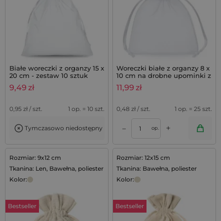
Białe woreczki z organzy 15 x
Woreczki białe z organzy 8 x
20 cm - zestaw 10 sztuk
10 cm na drobne upominki z
lawendą - 25 szt.
9,49
zł
11,99
zł
0,95
zł / szt.
1 op. = 10 szt.
0,48
zł / szt.
1 op. = 25 szt.
+
–
Tymczasowo niedostępny
op.
Rozmiar: 9x12 cm
Rozmiar: 12x15 cm
Tkanina: Len, Bawełna, poliester
Tkanina: Bawełna, poliester
Kolor:
Kolor:
Bestseller
Bestseller