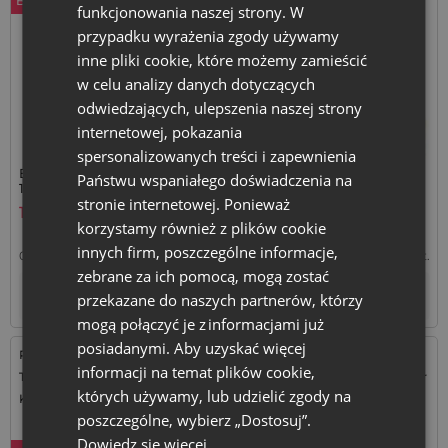
Bestseller
funkcjonowania naszej strony. W
przypadku wyrażenia zgody używamy
inne pliki cookie, które możemy zamieścić
w celu analizy danych dotyczących
odwiedzających, ulepszenia naszej strony
internetowej, pokazania
spersonalizowanych treści i zapewnienia
Białe woreczki z organzy 13 x
Woreczki z organzy 8 x 10
Państwu wspaniałego doświadczenia na
18 cm - zestaw 25 szt.
cm ecru - zestaw 25 sztuk
stronie internetowej. Ponieważ
19,99
zł
11,99
zł
korzystamy również z plików cookie
innych firm, poszczególne informacje,
0,80
zł / szt.
1 op. = 25 szt.
0,48
zł / szt.
1 op. = 25 szt.
zebrane za ich pomocą, mogą zostać
+
–
Tymczasowo niedostępny
op.
przekazane do naszych partnerów, którzy
mogą połączyć je z informacjami już
posiadanymi. Aby uzyskać więcej
Rozmiar: 18x24 cm
Rozmiar: 6x8 cm
informacji na temat plików cookie,
Tkanina: Juta
Tkanina: Len, Bawełna, poliester
których używamy, lub udzielić zgody na
Kolor:
Kolor:
poszczególne, wybierz „Dostosuj”.
Dowiedz się więcej