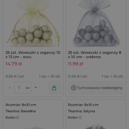
25 szt. Woreczki z organzy 10
25 szt. Woreczki z organzy 8
x 13 cm - ecru
x 10 cm - srebrne
14,79
zł
11,99
zł
0,59
zł / szt.
1 op. = 25 szt.
0,48
zł / szt.
1 op. = 25 szt.
+
–
Tymczasowo niedostępny
op.
Rozmiar: 8x10 cm
Rozmiar: 8x10 cm
Tkanina: Bawełna
Tkanina: Satyna
Kolor:
Kolor: