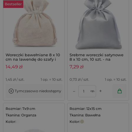
Bestseller
Woreczki bawełniane 8 x 10
Srebrne woreczki satynowe
cm na lawendę do szafy i
8 x 10 cm, 10 szt. - na
szuflad - 10 szt.
biżuterię, upominki,
14,49
zł
7,29
zł
prezenty
1,45
zł / szt.
1 op. = 10 szt.
0,73
zł / szt.
1 op. = 10 szt.
+
–
Tymczasowo niedostępny
op.
Rozmiar: 7x9 cm
Rozmiar: 12x15 cm
Tkanina: Organza
Tkanina: Bawełna
Kolor:
Kolor: