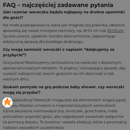
FAQ – najczęściej zadawane pytania
Jaki rozmiar woreczka będzie najlepszy na drobne upominki
dla gości?
Na małe podziękowania, takie jak magnes czy pralinka, idealnie
sprawdzą się nasze mniejsze rozmiary, np. 8×10 cm lub
10×13 cm
.
Są one urocze, zgrabne i bardzo ekonomiczne, zapewniając
estetyczną oprawę dla każdego drobiazgu.
Czy mogę zamówić woreczki z napisem “dziękujemy za
przybycie”?
Oczywiście! Realizujemy zamówienia na woreczki z dowolnym,
spersonalizowanym tekstem. To piękny i wzruszający sposób, aby
wyrazić wdzięczność swoim gościom za ich obecność w tak
ważnym dniu.
Szukam pomysłu na grę podczas baby shower. czy woreczki
mogą się przydać?
Jak najbardziej! Woreczki mogą stać się elementem angażującej
zabawy. Możesz umieścić w nieprzezroczystych woreczkach
różne akcesoria niemowlęce (np. smoczek, grzechotka, mała
pieluszka) i poprosić gości, aby odgadywali zawartość wyłącznie
za pomocą dotyku. To świetna i wesoła atrakcja, która z pewnością
rozbawi wszystkich uczestników.