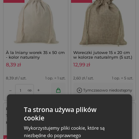
À la lniany worek 35 x 50 cm
Woreczki jutowe 15 x 20 cm
- kolor naturalny
w kolorze naturalnym (5 szt.)
8,39
zł
12,99
zł
8,39
zł / szt.
1 op. = 1 szt.
2,60
zł / szt.
1 op. = 5 szt.
+
–
Tymczasowo niedostępny
op.
Ta strona używa plików
Rozmiar: 13x18 cm
Rozmiar: 8x10 cm
Tkanina: Organza
Tkanina: Organza
cookie
Kolor:
Kolor:
Wykorzystujemy pliki cookie, które są
niezbędne do poprawnego