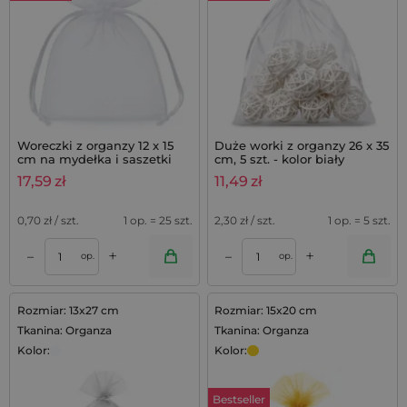
Woreczki z organzy 12 x 15
Duże worki z organzy 26 x 35
cm na mydełka i saszetki
cm, 5 szt. - kolor biały
lawendowe - 25 szt.
17,59
zł
11,49
zł
0,70
zł / szt.
1 op. = 25 szt.
2,30
zł / szt.
1 op. = 5 szt.
+
+
–
–
op.
op.
Rozmiar: 13x27 cm
Rozmiar: 15x20 cm
Tkanina: Organza
Tkanina: Organza
Kolor:
Kolor:
Bestseller