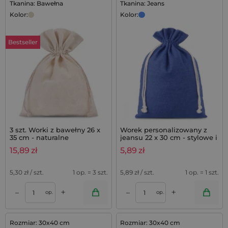
Tkanina: Bawełna
Tkanina: Jeans
Kolor:
Kolor:
Bestseller
3 szt. Worki z bawełny 26 x
Worek personalizowany z
35 cm - naturalne
jeansu 22 x 30 cm - stylowe i
wytrzymałe opakowanie
15,89
zł
5,89
zł
5,30
zł / szt.
1 op. = 3 szt.
5,89
zł / szt.
1 op. = 1 szt.
+
+
–
–
op.
op.
Rozmiar: 30x40 cm
Rozmiar: 30x40 cm