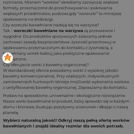
rozmiarze. Mianem “worków” określamy zazwyczaj większe
formaty, przeznaczone do przechowywania i pakowania
większych przedmiotów, podczas gdy “woreczki” to mniejsze
opakowania na drobiazgi.
Czy woreczki bawełniane nadają się na warzywa?
Tak –
woreczki bawełniane na warzywa
są przewiewne i
wygodne. Do produktów spożywczych zalecamy jednak
zachować zasady bezpieczeństwa: żywność przechowuj w
opakowaniu przeznaczonym do kontaktu z żywnością, a
bawełniany worek traktuj jako praktyczne opakowanie
zewnętrzne.
Czy oferujecie worki z bawełny organicznej?
W standardowej ofercie posiadamy worki z wysokiej jakości
bawełny konwencjonalnej. Przy większych, indywidualnych
zamówieniach hurtowych istnieje możliwość wykonania worków
z certyfikowanej bawełny organicznej. Zapraszamy do kontaktu.
Postaw na sprawdzone, uniwersalne i ekologiczne rozwiązanie.
Nasze worki bawełniane to produkt, który sprawdzi się w każdym
domu i biznesie, budując pozytywny wizerunek i dbając o naszą
planetę.
Wybierz naturalną jakość! Odkryj naszą pełną ofertę worków
bawełnianych i znajdź idealny rozmiar dla swoich potrzeb.