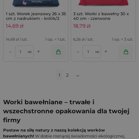
1 szt. Worek jeansowy 26 x 35
3 szt. Worki z bawełny 30 x
cm z nadrukiem - królik/2
40 cm - czerwone
14,69
zł
18,79
zł
14,69
zł / szt.
1 op. = 1 szt.
6,26
zł / szt.
1 op. = 3 szt.
+
+
–
–
op.
op.
1
2
→
Worki bawełniane – trwałe i
wszechstronne opakowania dla twojej
firmy
Postaw na siłę natury z naszą kolekcją worków
bawełnianych!
W dobie rosnącej świadomości ekologicznej,