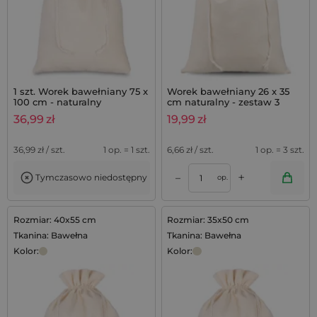
1 szt. Worek bawełniany 75 x
Worek bawełniany 26 x 35
100 cm - naturalny
cm naturalny - zestaw 3
sztuk
36,99
zł
19,99
zł
36,99
zł / szt.
1 op. = 1 szt.
6,66
zł / szt.
1 op. = 3 szt.
+
–
Tymczasowo niedostępny
op.
Rozmiar: 40x55 cm
Rozmiar: 35x50 cm
Tkanina: Bawełna
Tkanina: Bawełna
Kolor:
Kolor: