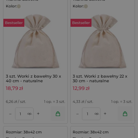
Kolor:
Kolor:
Bestseller
Bestseller
3 szt. Worki z bawełny 30 x
3 szt. Worki z bawełny 22 x
40 cm - naturalne
30 cm - naturalne
18,79
zł
12,99
zł
6,26
zł / szt.
1 op. = 3 szt.
4,33
zł / szt.
1 op. = 3 szt.
+
+
–
–
op.
op.
Rozmiar: 38x42 cm
Rozmiar: 38x42 cm