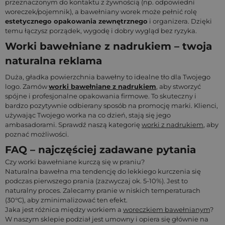
przeznaczonym do kontaktu z żywnością (np. odpowiedni
woreczek/pojemnik), a bawełniany worek może pełnić rolę
estetycznego opakowania zewnętrznego
i organizera. Dzięki
temu łączysz porządek, wygodę i dobry wygląd bez ryzyka.
Worki bawełniane z nadrukiem – twoja
naturalna reklama
Duża, gładka powierzchnia bawełny to idealne tło dla Twojego
logo. Zamów
worki bawełniane z nadrukiem
, aby stworzyć
spójne i profesjonalne opakowania firmowe. To skuteczny i
bardzo pozytywnie odbierany sposób na promocję marki. Klienci,
używając Twojego worka na co dzień, stają się jego
ambasadorami. Sprawdź naszą kategorię
worki z nadrukiem
, aby
poznać możliwości.
FAQ – najczęściej zadawane pytania
Czy worki bawełniane kurczą się w praniu?
Naturalna bawełna ma tendencję do lekkiego kurczenia się
podczas pierwszego prania (zazwyczaj ok. 5-10%). Jest to
naturalny proces. Zalecamy pranie w niskich temperaturach
(30°C), aby zminimalizować ten efekt.
Jaka jest różnica między workiem a
woreczkiem bawełnianym
?
W naszym sklepie podział jest umowny i opiera się głównie na