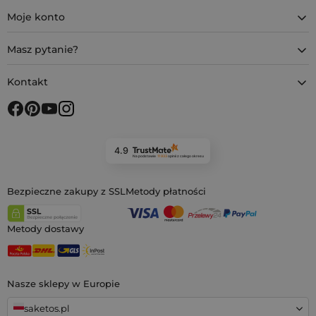
Moje konto
Masz pytanie?
Kontakt
4.9
Na podstawie
11 933
opinii
z całego okresu
Bezpieczne zakupy z SSL
Metody płatności
Metody dostawy
Nasze sklepy w Europie
saketos.pl