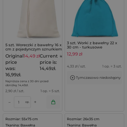
3 szt. Worki z bawełny 22 x
5 szt. Woreczki z bawełny 16 x 22
30 cm - turkusowe
cm z pojedynczym sznurkiem -
naturalne, na prezenty
12,99
zł
Original
14,49
zł
Current
16,99
zł
price
price is:
4,33
zł / szt.
1 op. = 3 szt.
was:
14,49zł.
16,99zł.
Tymczasowo niedostępny
Najniższa cena z 30 dni przed
obniżką:
14,49
zł
.
2,90
zł / szt.
1 op. = 5 szt.
+
–
op.
Rozmiar: 55x75 cm
Rozmiar: 26x35 cm
Tkanina: Bawełna
Tkanina: Bawełna