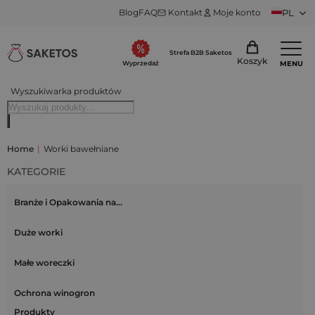
Blog
FAQ
Kontakt
Moje konto
PL
Strefa B2B Saketos
Koszyk
MENU
Wyprzedaż
Wyszukiwarka produktów
Home
|
Worki bawełniane
KATEGORIE
Branże i Opakowania na…
Duże worki
Małe woreczki
Ochrona winogron
Produkty