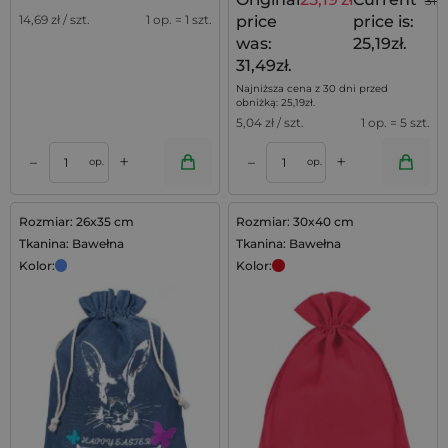
31,4
price
price is:
14,69
zł / szt.
1 op. = 1 szt.
was:
25,19zł.
31,49zł.
Najniższa cena z 30 dni przed
obniżką:
25,19
zł
.
5,04
zł / szt.
1 op. = 5 szt.
+
+
–
–
op.
op.
Rozmiar: 26x35 cm
Rozmiar: 30x40 cm
Tkanina: Bawełna
Tkanina: Bawełna
Kolor:
Kolor: