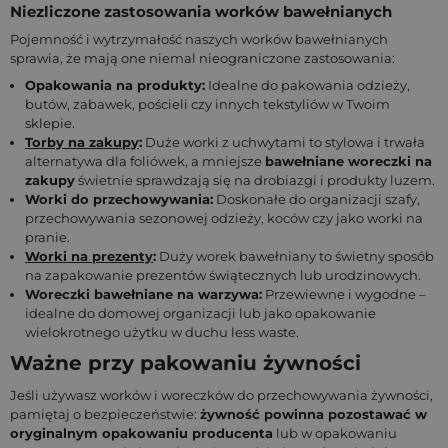
Niezliczone zastosowania worków bawełnianych
Pojemność i wytrzymałość naszych worków bawełnianych
sprawia, że mają one niemal nieograniczone zastosowania:
Opakowania na produkty:
Idealne do pakowania odzieży,
butów, zabawek, pościeli czy innych tekstyliów w Twoim
sklepie.
Torby na zakupy
:
Duże worki z uchwytami to stylowa i trwała
alternatywa dla foliówek, a mniejsze
bawełniane woreczki na
zakupy
świetnie sprawdzają się na drobiazgi i produkty luzem.
Worki do przechowywania:
Doskonałe do organizacji szafy,
przechowywania sezonowej odzieży, koców czy jako worki na
pranie.
Worki na prezenty
:
Duży worek bawełniany to świetny sposób
na zapakowanie prezentów świątecznych lub urodzinowych.
Woreczki bawełniane na warzywa:
Przewiewne i wygodne –
idealne do domowej organizacji lub jako opakowanie
wielokrotnego użytku w duchu less waste.
Ważne przy pakowaniu żywności
Jeśli używasz worków i woreczków do przechowywania żywności,
pamiętaj o bezpieczeństwie:
żywność powinna pozostawać w
oryginalnym opakowaniu producenta
lub w opakowaniu