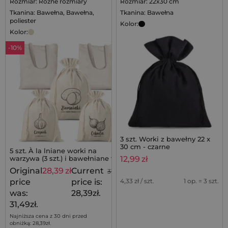
Rozmiar: Różne rozmiary
Rozmiar: 22x30 cm
Tkanina: Bawełna, Bawełna,
Tkanina: Bawełna
poliester
Kolor:
Kolor:
-10%
3 szt. Worki z bawełny 22 x
30 cm - czarne
5 szt. À la lniane worki na
warzywa (3 szt.) i bawełniane torby
12,99
zł
na zakupy (2 szt.)
Original
28,39
zł
Current
31,49
zł
price
price is:
4,33
zł / szt.
1 op. = 3 szt.
was:
28,39zł.
31,49zł.
Najniższa cena z 30 dni przed
obniżką:
28,39
zł
.