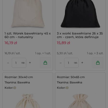
1 szt. Worek bawełniany 45 x
3 x worki bawełniane 26 x 35
60 cm - naturalny
cm - czerń, która definiuje
styl
16,19
zł
15,89
zł
16,19
zł / szt.
1 op. = 1 szt.
5,30
zł / szt.
1 op. = 3 szt.
+
+
–
–
op.
op.
Rozmiar: 30x40 cm
Rozmiar: 50x65 cm
Tkanina: Bawełna
Tkanina: Bawełna
Kolor:
Kolor: