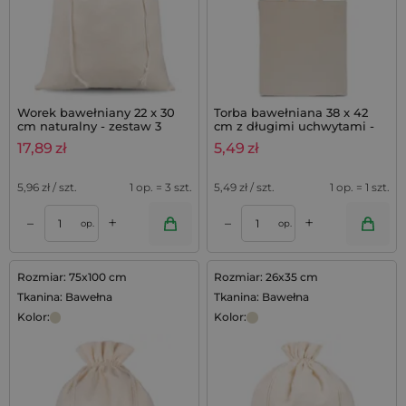
Worek bawełniany 22 x 30
Torba bawełniana 38 x 42
cm naturalny - zestaw 3
cm z długimi uchwytami -
sztuk
kolor naturalny
17,89
zł
5,49
zł
5,96
zł / szt.
1 op. = 3 szt.
5,49
zł / szt.
1 op. = 1 szt.
+
+
–
–
op.
op.
Rozmiar: 75x100 cm
Rozmiar: 26x35 cm
Tkanina: Bawełna
Tkanina: Bawełna
Kolor:
Kolor: