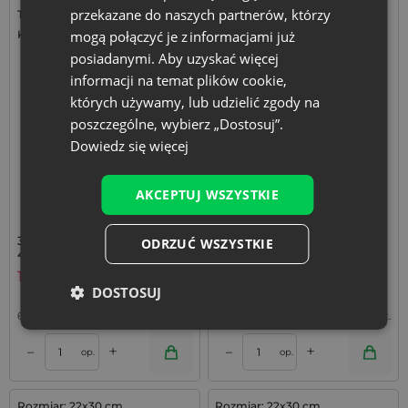
przekazane do naszych partnerów, którzy
Tkanina: Bawełna
Tkanina: Bawełna
Kolor:
mogą połączyć je z informacjami już
Kolor:
posiadanymi. Aby uzyskać więcej
informacji na temat plików cookie,
których używamy, lub udzielić zgody na
poszczególne, wybierz „Dostosuj”.
Dowiedz się więcej
AKCEPTUJ WSZYSTKIE
3 szt. Worki z bawełny 30 x
Worki bawełniane 26 x 35
ODRZUĆ WSZYSTKIE
40 cm - biały
cm, 3 szt. - organizer do
domu i podróży
18,79
zł
15,89
zł
DOSTOSUJ
6,26
zł / szt.
1 op. = 3 szt.
5,30
zł / szt.
1 op. = 3 szt.
+
+
–
–
op.
op.
Rozmiar: 22x30 cm
Rozmiar: 22x30 cm