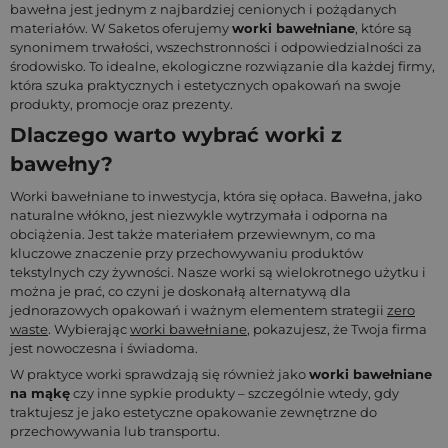
bawełna jest jednym z najbardziej cenionych i pożądanych
materiałów. W Saketos oferujemy
worki bawełniane
, które są
synonimem trwałości, wszechstronności i odpowiedzialności za
środowisko. To idealne, ekologiczne rozwiązanie dla każdej firmy,
która szuka praktycznych i estetycznych opakowań na swoje
produkty, promocje oraz prezenty.
Dlaczego warto wybrać worki z
bawełny?
Worki bawełniane to inwestycja, która się opłaca. Bawełna, jako
naturalne włókno, jest niezwykle wytrzymała i odporna na
obciążenia. Jest także materiałem przewiewnym, co ma
kluczowe znaczenie przy przechowywaniu produktów
tekstylnych czy żywności. Nasze worki są wielokrotnego użytku i
można je prać, co czyni je doskonałą alternatywą dla
jednorazowych opakowań i ważnym elementem strategii
zero
waste
. Wybierając
worki bawełniane
, pokazujesz, że Twoja firma
jest nowoczesna i świadoma.
W praktyce worki sprawdzają się również jako
worki bawełniane
na mąkę
czy inne sypkie produkty – szczególnie wtedy, gdy
traktujesz je jako estetyczne opakowanie zewnętrzne do
przechowywania lub transportu.