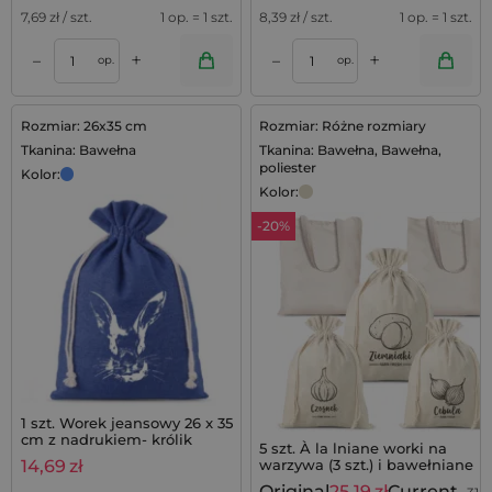
7,69
zł / szt.
1 op. = 1 szt.
8,39
zł / szt.
1 op. = 1 szt.
+
+
–
–
op.
op.
Rozmiar: 26x35 cm
Rozmiar: Różne rozmiary
Tkanina: Bawełna
Tkanina: Bawełna, Bawełna,
poliester
Kolor:
Kolor:
-20%
1 szt. Worek jeansowy 26 x 35
cm z nadrukiem- królik
5 szt. À la lniane worki na
warzywa (3 szt.) i bawełniane
14,69
zł
torby na zakupy (2 szt.)
Original
25,19
zł
Current