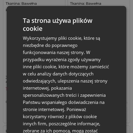
Tkanina: Bawełna
Tkanina: Bawełna
Kolor:
Kolor:
Ta strona używa plików
cookie
Wykorzystujemy pliki cookie, które są
niezbędne do poprawnego
funkcjonowania naszej strony. W
przypadku wyrażenia zgody używamy
inne pliki cookie, które możemy zamieścić
w celu analizy danych dotyczących
3 szt. Worki z bawełny 30 x
3 szt. Worki z bawełny 30 x
odwiedzających, ulepszenia naszej strony
40 cm - czarne
40 cm - turkusowe
internetowej, pokazania
18,79
zł
18,79
zł
spersonalizowanych treści i zapewnienia
Państwu wspaniałego doświadczenia na
6,26
zł / szt.
1 op. = 3 szt.
6,26
zł / szt.
1 op. = 3 szt.
stronie internetowej. Ponieważ
+
–
Tymczasowo niedostępny
op.
korzystamy również z plików cookie
innych firm, poszczególne informacje,
zebrane za ich pomocą, mogą zostać
Rozmiar: 30x40 cm
Rozmiar: 26x35 cm