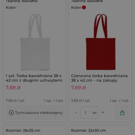
Tkanina: Bawełna
Tkanina: Bawełna
Kolor:
Kolor:
1 szt. Torba bawełniana 38 x
Czerwona torba bawełniana
42 cm z długimi uchwytami
38 x 42 cm - na zakupy
- biała
7,69
zł
7,69
zł
7,69
zł / szt.
1 op. = 1 szt.
7,69
zł / szt.
1 op. = 1 szt.
+
–
Tymczasowo niedostępny
op.
Rozmiar: 26x35 cm
Rozmiar: 22x30 cm