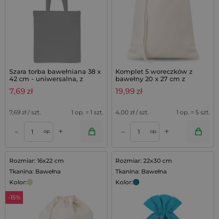
Szara torba bawełniana 38 x
Komplet 5 woreczków z
42 cm - uniwersalna, z
bawełny 20 x 27 cm z
długimi uchwytami
pojedynczym sznurkiem -
7,69
zł
19,99
zł
kolor naturalny
7,69
zł / szt.
1 op. = 1 szt.
4,00
zł / szt.
1 op. = 5 szt.
+
+
–
–
op.
op.
Rozmiar: 16x22 cm
Rozmiar: 22x30 cm
Tkanina: Bawełna
Tkanina: Bawełna
Kolor:
Kolor:
-15%