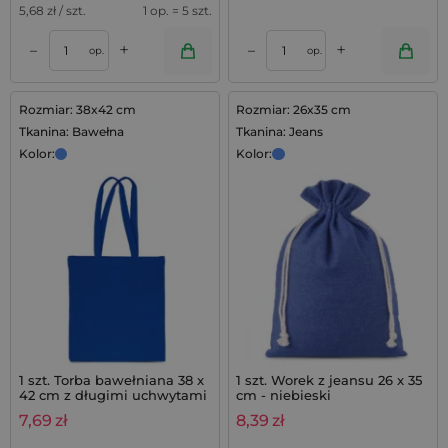
5,68
zł / szt.
1 op. = 5 szt.
+
+
–
–
op.
op.
Rozmiar: 38x42 cm
Rozmiar: 26x35 cm
Tkanina: Bawełna
Tkanina: Jeans
Kolor:
Kolor:
1 szt. Torba bawełniana 38 x
1 szt. Worek z jeansu 26 x 35
42 cm z długimi uchwytami
cm - niebieski
- niebieska
7,69
zł
8,39
zł