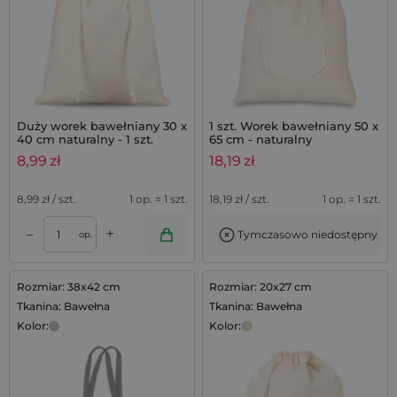
Duży worek bawełniany 30 x
1 szt. Worek bawełniany 50 x
40 cm naturalny - 1 szt.
65 cm - naturalny
8,99
zł
18,19
zł
8,99
zł / szt.
1 op. = 1 szt.
18,19
zł / szt.
1 op. = 1 szt.
+
–
Tymczasowo niedostępny
op.
Rozmiar: 38x42 cm
Rozmiar: 20x27 cm
Tkanina: Bawełna
Tkanina: Bawełna
Kolor:
Kolor: