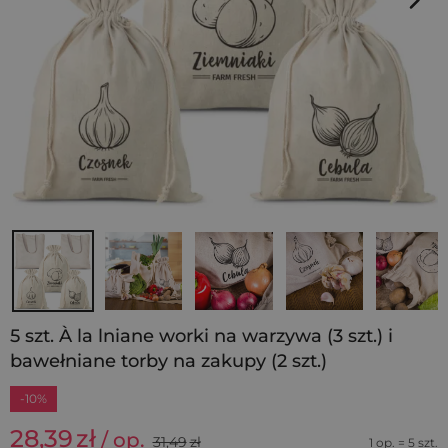
5 szt. À la lniane worki na warzywa (3 szt.) i
bawełniane torby na zakupy (2 szt.)
-10%
28,39
zł
/ op.
31,49
zł
1 op. = 5 szt.