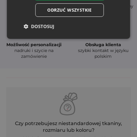
Natychmiastowa
Wysoka jakość
dostępność
- trwałe i bezpieczne tkaniny
ODRZUĆ WSZYSTKIE
szybka dostawa (24-48h)
DOSTOSUJ
Możliwość personalizacji
Obsługa klienta
nadruki i szycie na
szybki kontakt w języku
zamówienie
polskim
Czy potrzebujesz niestandardowej tkaniny,
rozmiaru lub koloru?