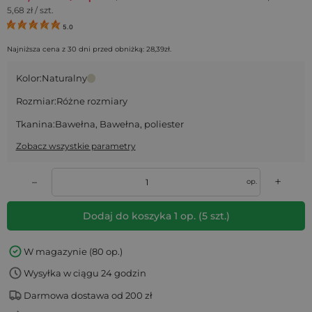
5,68
zł / szt.
5.0
Najniższa cena z 30 dni przed obniżką:
28,39
zł
.
Kolor:
Naturalny
Rozmiar:
Różne rozmiary
Tkanina:
Bawełna, Bawełna, poliester
Zobacz wszystkie parametry
+
–
op.
Dodaj do koszyka
1
op.
(
5
szt.)
W magazynie (80 op.)
Wysyłka w ciągu 24 godzin
Darmowa dostawa od 200 zł