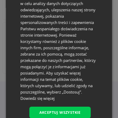
w celu analizy danych dotyczących
odwiedzających, ulepszenia naszej strony
Akcesoria i dekoracje
Zestawy
internetowej, pokazania
spersonalizowanych treści i zapewnienia
Państwu wspaniałego doświadczenia na
stronie internetowej. Ponieważ
korzystamy również z plików cookie
innych firm, poszczególne informacje,
zebrane za ich pomocą, mogą zostać
przekazane do naszych partnerów, którzy
Dodaj nadruk
mogą połączyć je z informacjami już
posiadanymi. Aby uzyskać więcej
informacji na temat plików cookie,
których używamy, lub udzielić zgody na
poszczególne, wybierz „Dostosuj”.
Korzyści z wyboru Saketos
Dowiedz się więcej
AKCEPTUJ WSZYSTKIE