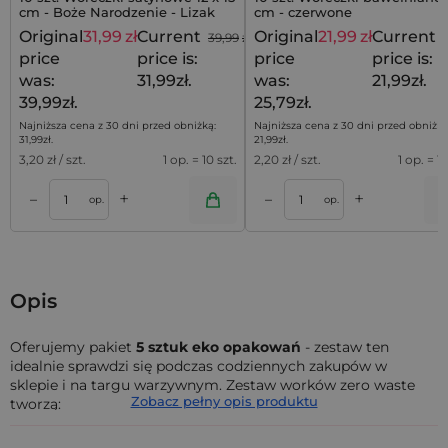
cm - Boże Narodzenie - Lizak
cm - czerwone
Original
31,99
zł
Current
Original
21,99
zł
Current
39,99
zł
price
price is:
price
price is:
was:
31,99zł.
was:
21,99zł.
39,99zł.
25,79zł.
Najniższa cena z 30 dni przed obniżką:
Najniższa cena z 30 dni przed obniżką
31,99
zł
.
21,99
zł
.
3,20
zł / szt.
1 op. = 10 szt.
2,20
zł / szt.
1 op. = 10
+
+
–
–
a
Dodaj do koszyka
Dodaj do kos
op.
op.
Opis
Oferujemy pakiet
5 sztuk eko opakowań
- zestaw ten
idealnie sprawdzi się podczas codziennych zakupów w
sklepie i na targu warzywnym. Zestaw worków zero waste
Zobacz pełny opis produktu
tworzą:
1 x à la lniany worek z nadrukiem na ziemniaki o