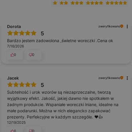
Dorota
zweryfikowano
5
Bardzo jestem zadowolona ,świetne woreczki .Cena ok
7/16/2026
0
0
Jacek
zweryfikowano
5
Subtelność i urok wzorów są niezaprzeczalne, tworzą
wyjątkowy efekt. Jakość, jakiej dawno nie spotkałem w
żadnym produkcie. Wspaniałe woreczki lniane, idealne na
małe podarunki. Można w nich elegancko zapakować
prezenty. Perfekcyjne w każdym szczególe. ❤️👍️
12/19/2025
0
0