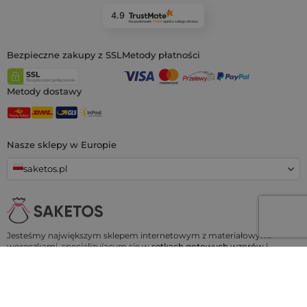
4.9
Na podstawie
11 900
opinii
z całego okresu
Bezpieczne zakupy z SSL
Metody płatności
Metody dostawy
Nasze sklepy w Europie
saketos.pl
Jesteśmy największym sklepem internetowym z materiałowymi
woreczkami, specjalizującym się w
setkach gotowych wzorów i
rozmiarów.
Oferujemy również możliwość nadruku na woreczkach na
zamówienie. Co więcej, zapewniamy aż
100 dni na odstąpienie od
umowy!
Saketos
- Przenieś swoje pomysły na nasze woreczki