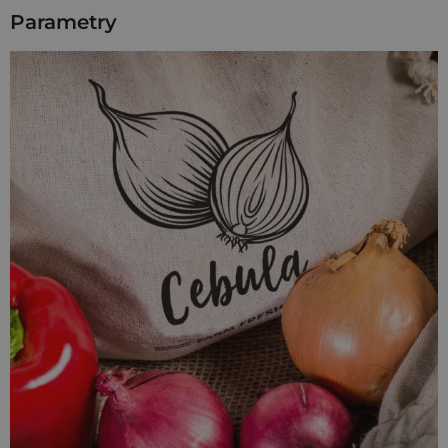
wymiarach
35 x 50 cm
,
Parametry
1 x à la lniany worek na czosnek o wymiarach
22 x 30
cm
,
1 x à la lniany worek na cebulę o wymiarach
30 x 40
cm
,
2 x torba ze
100% bawełny
(140 g/m2) w kolorze
naturalnym, o wymiarach
38 x 42 cm
. Model z
długimi uszami (uchwytami).
A la lniane worki z nadrukami na warzywa x 3
Wybierasz się do lokalnego warzywniaka lub na targ?
Zrezygnuj z foliowych, jednorazowych reklamówek i zabierz
ze sobą swoje własne
opakowania wielorazowe
. Bądź eko! Z
à la
lnianymi woreczkami na zakupy
to naprawdę proste.
Do uszycia naszych lnianych worków wybieramy tylko
wysokiej jakości
tkaniny
. Dzięki temu opakowania te są
trwałe i odporne na powstawanie uszkodzeń mechanicznych.
Dobrej jakości materiał i
mocne szwy
sprawiają, że worki te
możesz wyprać w pralce.
Przekonaj się, że
kuchnia zero waste
może być prosta.
Powiedz stop wyrzucaniu jedzenia, od dziś
zero
marnowania w domu
! Zaplanuj jadłospis na najbliższe dni,