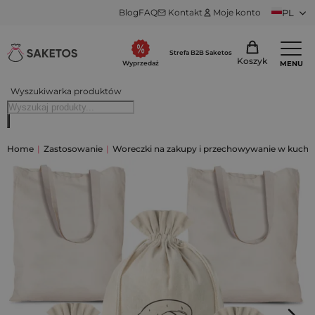
Blog
FAQ
Kontakt
Moje konto
PL
Strefa B2B Saketos
Koszyk
MENU
Wyprzedaż
Wyszukiwarka produktów
Home
|
Zastosowanie
|
Woreczki na zakupy i przechowywanie w kuchn