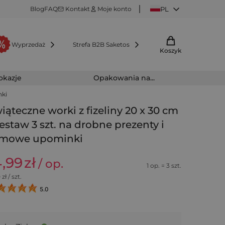
Blog
FAQ
Kontakt
Moje konto
PL
Wyprzedaż
Strefa B2B Saketos
Koszyk
 okazje
Opakowania na...
nki
iąteczne worki z fizeliny 20 x 30 cm
zestaw 3 szt. na drobne prezenty i
rmowe upominki
4,99
zł
/ op.
1 op. = 3 szt.
0
zł / szt.
5.0