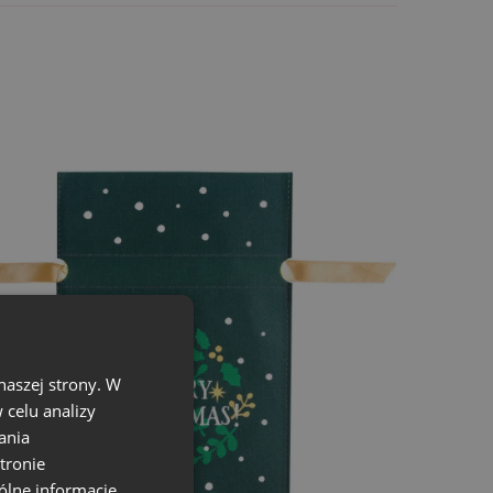
rawdzają się w sprzedaży detalicznej, e-
nego
naszej strony. W
celu analizy
ania
tronie
ólne informacje,