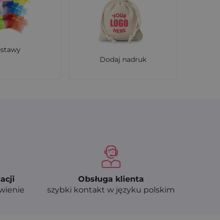
estawy
Dodaj nadruk
sku. Można je wielokrotnie wykorzystywać.
acji
Obsługa klienta
ówienie
szybki kontakt w języku polskim