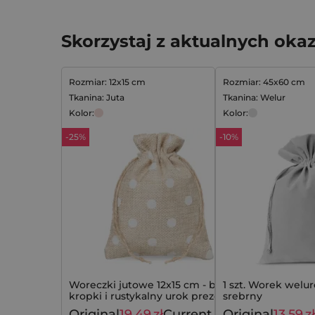
Skorzystaj z aktualnych okaz
Rozmiar: 12x15 cm
Rozmiar: 45x60 cm
Tkanina: Juta
Tkanina: Welur
Kolor:
Kolor:
-25%
-10%
Woreczki jutowe 12x15 cm - białe
1 szt. Worek welu
kropki i rustykalny urok prezentów
srebrny
Original
19,49
zł
Current
Original
13,59
zł