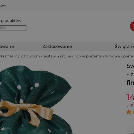
któw
 produktów
zowane
Zastosowanie
Święta i
i z fizeliny 20 x 30 cm - zestaw 3 szt. na drobne prezenty i firmowe upomi
Św
- 
fi
1
5,0