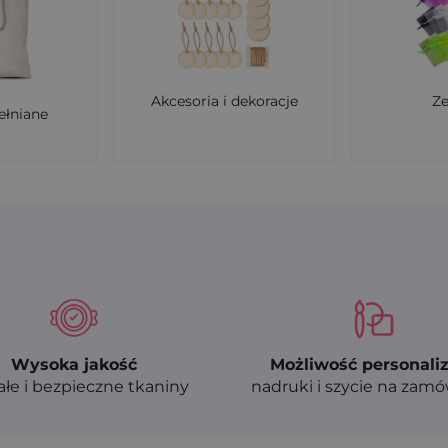
e są woreczki?
Akcesoria i dekoracje
Z
ełniane
która jest lekka, trwała, oddychająca i przyjazna środowi
Wysoka jakość
Możliwość personaliz
ałe i bezpieczne tkaniny
nadruki i szycie na zam