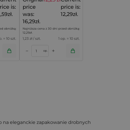
14,49
zł
16,29
zł
rice is:
price
price is:
1,59zł.
was:
12,29zł.
16,29zł.
ed obniżką:
Najniższa cena z 30 dni przed obniżką:
12,29
zł
.
p. = 10 szt.
1,23
zł / szt.
1 op. = 10 szt.
+
–
op.
ób na eleganckie zapakowanie drobnych