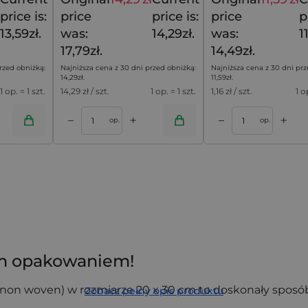
15,09
zł
17,79
zł
price is:
price
price is:
price
p
13,59zł.
was:
14,29zł.
was:
1
17,79zł.
14,49zł.
rzed obniżką:
Najniższa cena z 30 dni przed obniżką:
Najniższa cena z 30 dni prz
14,29
zł
.
11,59
zł
.
1 op. = 1 szt.
14,29
zł / szt.
1 op. = 1 szt.
1,16
zł / szt.
1 o
+
+
–
–
oszyka
Dodaj do koszyka
op.
op.
ym opakowaniem!
 (non woven) w rozmiarze 20 x 30 cm to doskonały spos
Zobacz pełny opis produktu
etów firmowych.