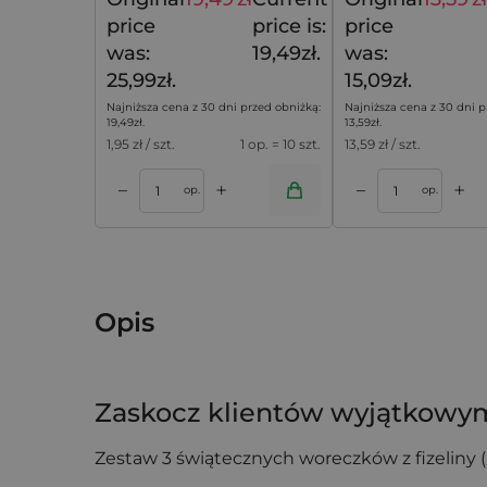
25,99
zł
price
price is:
price
was:
19,49zł.
was:
25,99zł.
15,09zł.
Najniższa cena z 30 dni przed obniżką:
Najniższa cena z 30 dni p
19,49
zł
.
13,59
zł
.
1,95
zł / szt.
1 op. = 10 szt.
13,59
zł / szt.
+
+
–
–
koszyka
Dodaj do koszyka
Dodaj do k
op.
op.
Opis
Zaskocz klientów wyjątkow
Zestaw 3 świątecznych woreczków z fizeliny
prezentów, upominków reklamowych i gadż