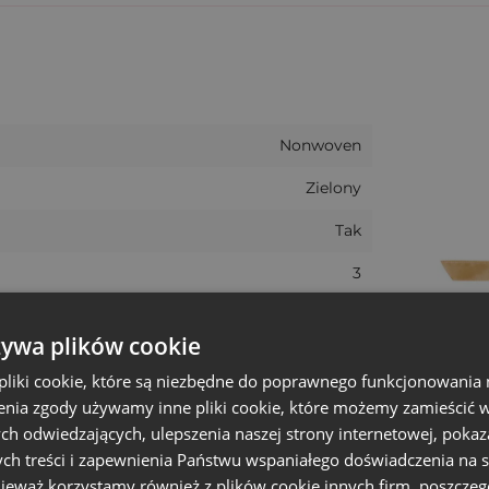
nym kolorze z nadrukiem "Boże Narodzenie" idealnie sp
ki z fizeliny od Saketos?
Nonwoven
 ekologicznie
Zielony
z dodatkowych materiałów
Tak
gotowego produktu, jak i jako część zestawu promocyj
3
rzeganą prezentu lub produktu
20 cm
żywa plików cookie
owych:
Boże narodzenie
liki cookie, które są niezbędne do poprawnego funkcjonowania 
etyków, słodyczy i gadżetów reklamowych
30 cm
nia zgody używamy inne pliki cookie, które możemy zamieścić w 
ch odwiedzających, ulepszenia naszej strony internetowej, pokaz
+/- 5%
go logo przy zamówieniach hurtowych
ch treści i zapewnienia Państwu wspaniałego doświadczenia na s
echowywania i wysyłki
nieważ korzystamy również z plików cookie innych firm, poszczeg
Duży