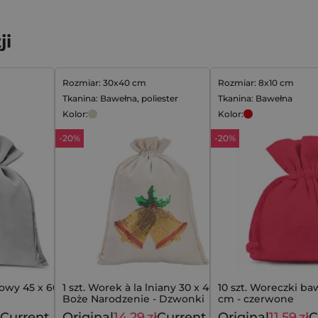
ji
Rozmiar: 30x40 cm
Rozmiar: 8x10 cm
Tkanina: Bawełna, poliester
Tkanina: Bawełna
Kolor:
Kolor:
-20%
-20%
rowy 45 x 60 cm -
1 szt. Worek à la lniany 30 x 40 cm -
10 szt. Woreczki ba
Boże Narodzenie - Dzwonki
cm - czerwone
Current
Original
14,29
zł
Current
Original
11,59
zł
C