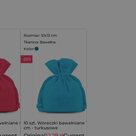
Rozmiar: 10x13 cm
Tkanina: Bawełna
Kolor:
-25%
wełniane 8 x 10
10 szt. Woreczki bawełniane 10 x 13
cm - turkusowe
urrent
Original
12,29
zł
Current