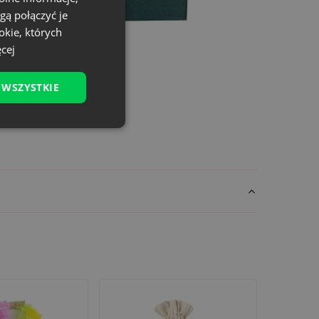
gą połączyć je
okie, których
cej
 WSZYSTKIE
paniach reklamowych i jako element pakietów
logotypem, nazwą marki lub indywidualnym