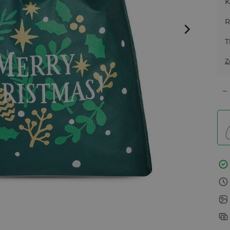
K
R
T
Z
–