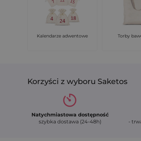
projektem graficznym.
Z jakiego materiału wykonan
Kalendarze adwentowe
Torby baw
Woreczki są z włókniny non woven (fizeliny), 
Korzyści z wyboru Saketos
Natychmiastowa dostępność
szybka dostawa (24-48h)
- trw