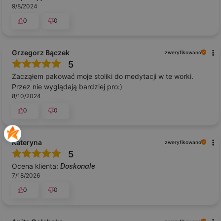
9/8/2024
0
0
Grzegorz Bączek
zweryfikowano
5
Zacząłem pakować moje stoliki do medytacji w te worki.
Przez nie wyglądają bardziej pro:)
8/10/2024
0
0
Kateryna
zweryfikowano
5
Ocena klienta:
Doskonale
7/18/2026
0
0