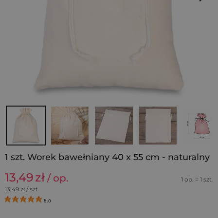
1 szt. Worek bawełniany 40 x 55 cm - naturalny
13,49
zł
/ op.
1 op. = 1 szt.
13,49
zł / szt.
5.0