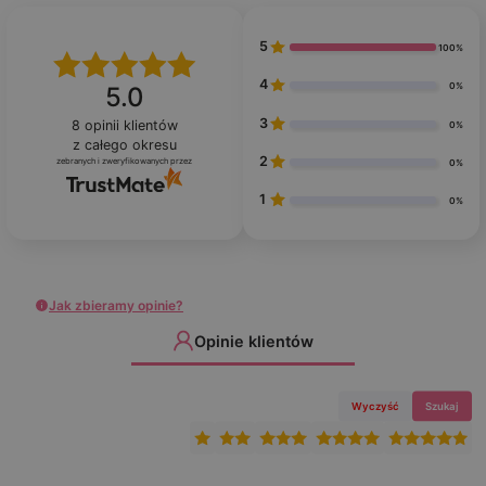
5
100%
4
0%
5.0
3
8
opinii klientów
0%
z całego okresu
2
zebranych i zweryfikowanych przez
0%
1
0%
Jak zbieramy opinie?
Opinie klientów
Wyczyść
Szukaj