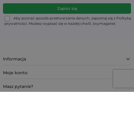
Aby poznać sposób przetwarzania danych, zapoznaj się z Polityką
prywatności. Możesz wypisać się w każdej chwili. (wymagane)
Informacja
Moje konto
Masz pytanie?
Kontakt
4.9
Na podstawie
11 906
opinii
z całego okresu