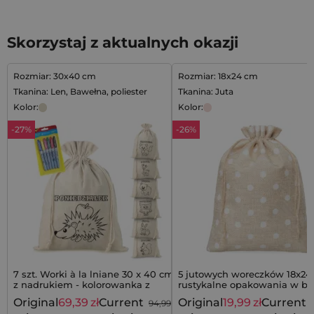
Skorzystaj z aktualnych okazji
Rozmiar: 30x40 cm
Rozmiar: 18x24 cm
Tkanina: Len, Bawełna, poliester
Tkanina: Juta
Kolor:
Kolor:
-27%
-26%
7 szt. Worki à la lniane 30 x 40 cm
5 jutowych woreczków 18x24
z nadrukiem - kolorowanka z
rustykalne opakowania w bi
mazakami
groszki
Original
69,39
zł
Current
Original
19,99
zł
Current
94,99
zł