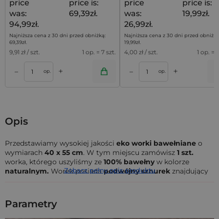
price
price is:
price
price is:
was:
69,39zł.
was:
19,99zł.
94,99zł.
26,99zł.
Najniższa cena z 30 dni przed obniżką:
Najniższa cena z 30 dni przed obniżką
69,39
zł
.
19,99
zł
.
9,91
zł / szt.
1 op. = 7 szt.
4,00
zł / szt.
1 op. = 5
+
+
–
–
a
Dodaj do koszyka
Dodaj do kos
op.
op.
Opis
Przedstawiamy wysokiej jakości
eko worki bawełniane
o
wymiarach
40 x 55 cm
. W tym miejscu zamówisz
1 szt.
worka, którego uszyliśmy ze
100% bawełny
w kolorze
Zobacz pełny opis produktu
naturalnym.
Worek posiada
podwójny sznurek
znajdujący
się w ściągaczu, co pozwala na jego łatwe i wygodne
zamykanie.
Parametry
Te worki są produktem w
całości stworzonym w Polsce
z
tkaniny bawełnianej
o wysokiej jakości i gramaturze