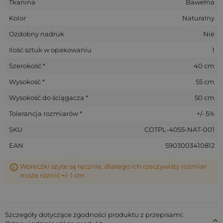
Tkanina
Bawełna
Kolor
Naturalny
Ozdobny nadruk
Nie
Ilość sztuk w opakowaniu
1
Szerokość *
40 cm
Wysokość *
55 cm
Wysokość do ściągacza *
50 cm
Tolerancja rozmiarów *
+/- 5%
SKU
COTPL-4055-NAT-001
EAN
5903003410812
Woreczki szyte są ręcznie, dlatego ich rzeczywisty rozmiar
może różnić +/- 1 cm
Szczegóły dotyczące zgodności produktu z przepisami: