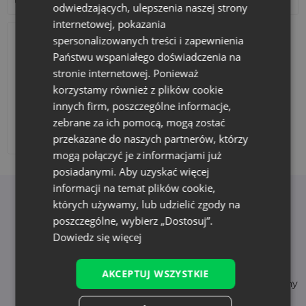
odwiedzających, ulepszenia naszej strony
internetowej, pokazania
spersonalizowanych treści i zapewnienia
Państwu wspaniałego doświadczenia na
stronie internetowej. Ponieważ
korzystamy również z plików cookie
innych firm, poszczególne informacje,
zebrane za ich pomocą, mogą zostać
Dodaj nadruk
przekazane do naszych partnerów, którzy
mogą połączyć je z informacjami już
posiadanymi. Aby uzyskać więcej
informacji na temat plików cookie,
Korzyści z wyboru Saketos
których używamy, lub udzielić zgody na
poszczególne, wybierz „Dostosuj”.
Dowiedz się więcej
Natychmiastowa
Wysoka jakość
AKCEPTUJ WSZYSTKIE
dostępność
- trwałe i bezpieczne tkaniny
szybka dostawa (24-48h)