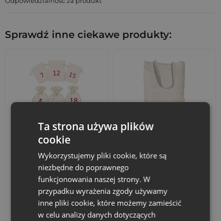
Odpowiedzialność za produkt
Sprawdź inne ciekawe produkty:
Ta strona używa plików
Kalendarze adwentowe
Torby bawełniane
cookie
Wykorzystujemy pliki cookie, które są
niezbędne do poprawnego
funkcjonowania naszej strony. W
przypadku wyrażenia zgody używamy
inne pliki cookie, które możemy zamieścić
w celu analizy danych dotyczących
Akcesoria i dekoracje
Zestawy