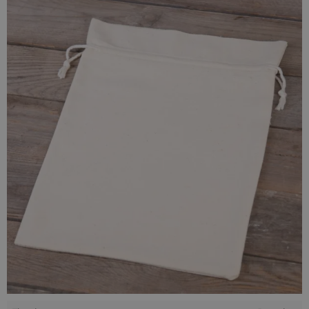
240g/m2
.
Te worki z
naturalnej tkaniny
są bardzo uniwersalne i mogą
być wykorzystywane na wiele sposobów. Mogą być
wykorzystywane jako
eko worki zakupowe zero waste
, ale
także jako organizery na różnego rodzaju przedmioty, takie
jak bielizna i zabawki. Są one nie tylko praktyczne, ale
również estetyczne i mogą stać się elementem
dekoracyjnym w domu.
Oprócz standardowej oferty, naszym klientom oferujemy
także
możliwość personalizacji worków
. Dzięki tej
możliwości na swoich bawełnianych workach możesz
umieścić dowolny nadruk - napis, grafikę lub zdjęcie.
To doskonała oferta dla firm, które chcą stworzyć
eko
opakowania
dopasowane do brandingu swojej marki. Nasi
klienci, którzy stawiają na zrównoważony rozwój
wykorzystują swoje torby ekologiczne i
worki bawełniane z
logo firmy
m.in. w roli opakowań produktowych lub jako
niebanalną alternatywę dla standardowych opakowań na
prezenty biznesowe.