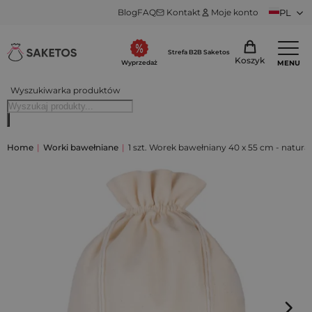
Blog
FAQ
Kontakt
Moje konto
PL
Strefa B2B Saketos
Koszyk
MENU
Wyprzedaż
Wyszukiwarka produktów
Home
|
Worki bawełniane
|
1 szt. Worek bawełniany 40 x 55 cm - natura