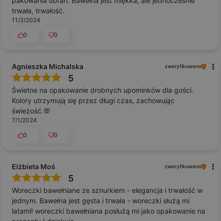
pakowania ubrań. Bawełna jest miękka, ale jednocześnie
trwała, trwałość.
11/3/2024
0
0
Agnieszka Michalska
zweryfikowano
5
Świetne na opakowanie drobnych upominków dla gości.
Kolory utrzymują się przez długi czas, zachowując
świeżość.💯
7/1/2024
0
0
Elżbieta Moś
zweryfikowano
5
Woreczki bawełniane ze sznurkiem - elegancja i trwałość w
jednym. Bawełna jest gęsta i trwała - woreczki służą mi
latami! woreczki bawełniana posłużą mi jako opakowanie na