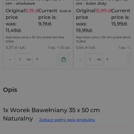
cm - oliwkowe
cm - kolor złoty
Original
9,19
zł
Current
Original
15,99
zł
Current
11,49
zł
price
price is:
price
price is:
was:
9,19zł.
was:
15,99zł.
11,49zł.
19,99zł.
Najniższa cena z 30 dni przed obniżką:
Najniższa cena z 30 dni przed obniżką
9,19
zł
.
15,99
zł
.
0,37
zł / szt.
1 op. = 25 szt.
0,64
zł / szt.
1 op. = 25
+
+
–
–
a
Dodaj do koszyka
Dodaj do kos
op.
op.
Opis
1x Worek Bawełniany 35 x 50 cm
Naturalny
Zobacz pełny opis produktu
Przedstawiamy wysokiej jakości
eko worek bawełniany
o
wymiarach
35 x 50 cm
. W tym miejscu zamówisz
1 szt.