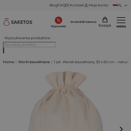
Blog
FAQ
Kontakt
Moje konto
PL
Strefa B2B Saketos
Koszyk
MENU
Wyprzedaż
Wyszukiwarka produktów
Home
|
Worki bawełniane
|
1 szt. Worek bawełniany 35 x 50 cm - natura