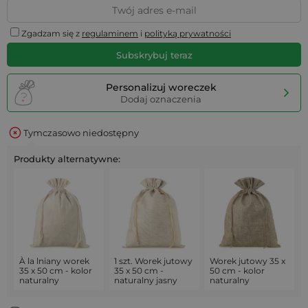
Zgadzam się z
regulaminem
i
polityką prywatności
Subskrybuj teraz
Personalizuj woreczek
Dodaj oznaczenia
Tymczasowo niedostępny
Produkty alternatywne:
À la lniany worek
1 szt. Worek jutowy
Worek jutowy 35 x
35 x 50 cm - kolor
35 x 50 cm -
50 cm - kolor
naturalny
naturalny jasny
naturalny