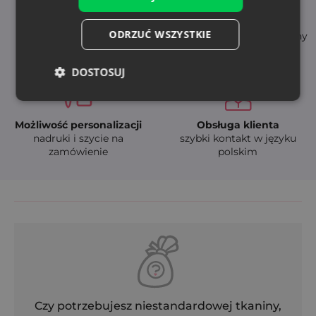
Natychmiastowa
Wysoka jakość
ODRZUĆ WSZYSTKIE
dostępność
- trwałe i bezpieczne tkaniny
szybka dostawa (24-48h)
DOSTOSUJ
Możliwość personalizacji
Obsługa klienta
nadruki i szycie na
szybki kontakt w języku
zamówienie
polskim
Czy potrzebujesz niestandardowej tkaniny,