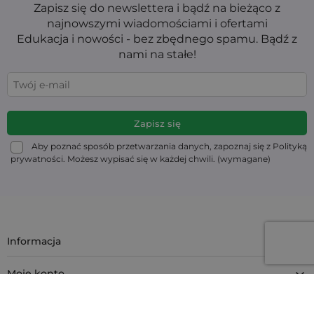
Zapisz się do newslettera i bądź na bieżąco z
najnowszymi wiadomościami i ofertami
Edukacja i nowości - bez zbędnego spamu. Bądź z
nami na stałe!
Aby poznać sposób przetwarzania danych, zapoznaj się z Polityką
prywatności. Możesz wypisać się w każdej chwili. (wymagane)
Informacja
Moje konto
Masz pytanie?