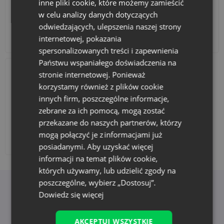
inne pliki cookie, które możemy zamieścić
zapewniając najwyższą jakość wykonania i trwałość nadruku .
w celu analizy danych dotyczących
Skontaktuj się z nami
odwiedzających, ulepszenia naszej strony
internetowej, pokazania
Akcesoria i dekoracje
Zestawy
Jeśli potrzebujesz dodatkowych informacji lub
chcesz
zamówić personalizowane woreczki
, skontaktuj się z naszym
spersonalizowanych treści i zapewnienia
Biurem Obsługi Klienta. Zapewniamy profesjonalne
Państwu wspaniałego doświadczenia na
doradztwo na każdym etapie realizacji zamówienia oraz
stronie internetowej. Ponieważ
pomoc w doborze najlepszych rozwiązań.
korzystamy również z plików cookie
To doskonała oferta dla firm, które chcą stworzyć
eko
innych firm, poszczególne informacje,
opakowania
dopasowane do brandingu swojej marki. Nasi
zebrane za ich pomocą, mogą zostać
klienci, którzy stawiają na zrównoważony rozwój
wykorzystują swoje torby ekologiczne i
worki bawełniane z
przekazane do naszych partnerów, którzy
logo firmy
m.in. w roli opakowań produktowych lub jako
mogą połączyć je z informacjami już
niebanalną alternatywę dla standardowych opakowań na
Dodaj nadruk
posiadanymi. Aby uzyskać więcej
prezenty biznesowe.
informacji na temat plików cookie,
Dzięki naszym personalizowanym rozwiązaniom, Twój
których używamy, lub udzielić zgody na
produkt będzie nie tylko funkcjonalny, ale także estetyczny i
poszczególne, wybierz „Dostosuj”.
dopasowany do Twojej marki. Wybierz woreczki Saketos i
Korzyści z wyboru Saketos
ciesz się najwyższą jakością oraz unikalnym designem!
Dowiedz się więcej
AKCEPTUJ WSZYSTKIE