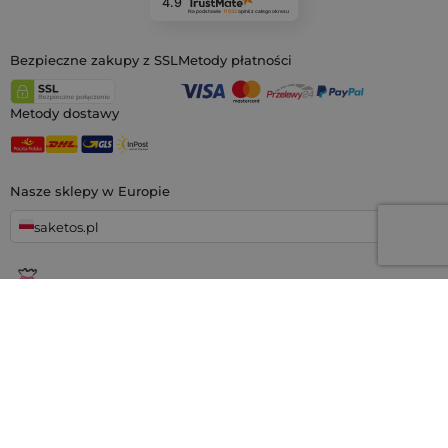
4.9
Na podstawie
11 932
opinii
z całego okresu
Bezpieczne zakupy z SSL
Metody płatności
Metody dostawy
Nasze sklepy w Europie
saketos.pl
Jesteśmy największym sklepem internetowym z materiałowymi
woreczkami, specjalizującym się w
setkach gotowych wzorów i
rozmiarów.
Oferujemy również możliwość nadruku na woreczkach na
zamówienie. Co więcej, zapewniamy aż
100 dni na odstąpienie od
umowy!
Saketos
- Przenieś swoje pomysły na nasze woreczki