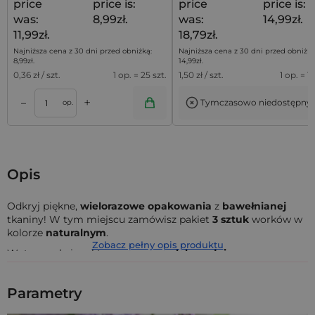
price
price is:
price
price is:
was:
8,99zł.
was:
14,99zł.
11,99zł.
18,79zł.
Najniższa cena z 30 dni przed obniżką:
Najniższa cena z 30 dni przed obniżką
8,99
zł
.
14,99
zł
.
0,36
zł / szt.
1 op. = 25 szt.
1,50
zł / szt.
1 op. = 10
+
–
Tymczasowo niedostępny
Dodaj do koszyka
Dodaj do kos
op.
Opis
Odkryj piękne,
wielorazowe opakowania
z
bawełnianej
tkaniny! W tym miejscu zamówisz pakiet
3 sztuk
worków w
kolorze
naturalnym
.
Zobacz pełny opis produktu
Wytrzymały i praktyczny
woreczek bawełniany
o
wymiarach
22 x 30 cm
, ściągany naturalnym sznurkiem.
Bawełna
jest klasyczną tkaniną, która zawsze prezentuje się
Parametry
elegancko, a w dodatku wyróżnia się trwałością wykonania.
Worki z bawełny
są uniwersalne, dlatego doskonale