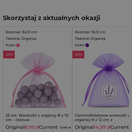
Skorzystaj z aktualnych okazji
Rozmiar: 8x10 cm
Rozmiar: 9x12 cm
Tkanina: Organza
Tkanina: Organza
Kolor:
Kolor:
-25%
-20%
25 szt. Woreczki z organzy 8 x 10
Ciemnofioletowe woreczki z
cm - różowe
organzy 9 x 12 cm z
prowansalskim motywem
Original
8,99
zł
Current
Original
14,99
zł
Current
11,99
zł
lawendy - 10 szt.