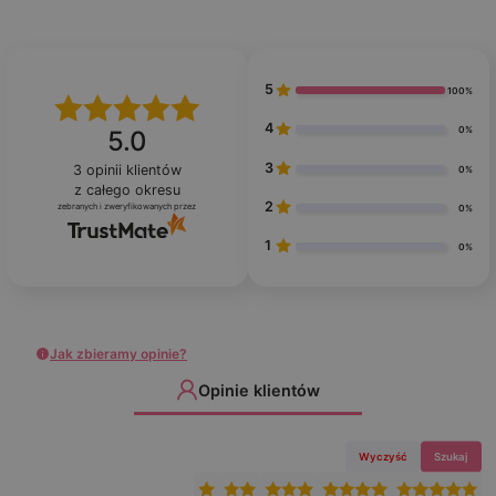
5
100%
4
0%
5.0
3
3
opinii klientów
0%
z całego okresu
2
zebranych i zweryfikowanych przez
0%
1
0%
Jak zbieramy opinie?
Opinie klientów
Wyczyść
Szukaj