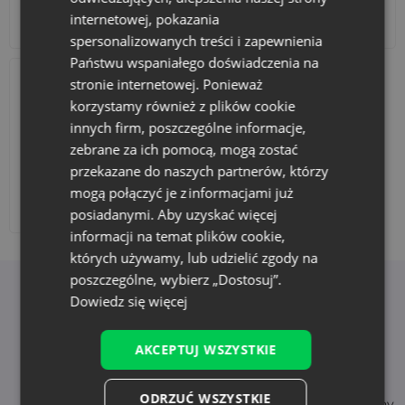
internetowej, pokazania
Akcesoria i dekoracje
Zestawy
spersonalizowanych treści i zapewnienia
Państwu wspaniałego doświadczenia na
stronie internetowej. Ponieważ
korzystamy również z plików cookie
innych firm, poszczególne informacje,
zebrane za ich pomocą, mogą zostać
przekazane do naszych partnerów, którzy
mogą połączyć je z informacjami już
Dodaj nadruk
posiadanymi. Aby uzyskać więcej
informacji na temat plików cookie,
których używamy, lub udzielić zgody na
poszczególne, wybierz „Dostosuj”.
Korzyści z wyboru Saketos
Dowiedz się więcej
AKCEPTUJ WSZYSTKIE
Natychmiastowa
Wysoka jakość
ODRZUĆ WSZYSTKIE
dostępność
- trwałe i bezpieczne tkaniny