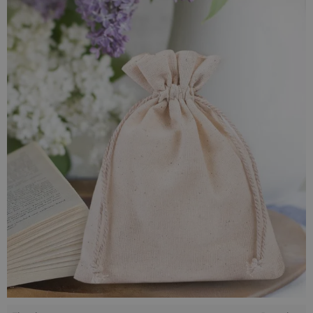
sprawdzą się w każdej sytuacji.
Możesz wykorzystać je w domu - doskonale pomagają w
organizacji kosmetyków, ubrań lub innych przedmiotów.
Nasi Klienci przechowują w torebeczkach również produkty
spożywcze - pieczywo, mąki, grzyby. Jeśli szukasz
eleganckiego opakowania na upominek dla bliskiej osoby lub
dla partnera biznesowego, wybierz materiałowe bawełniane
worki, które zawsze doskonale się prezentują.