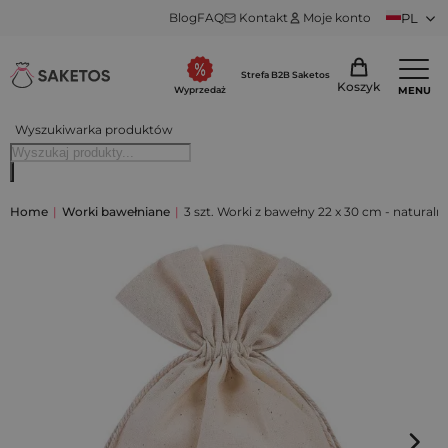
Blog
FAQ
Kontakt
Moje konto
PL
Strefa B2B Saketos
Koszyk
MENU
Wyprzedaż
Wyszukiwarka produktów
Home
|
Worki bawełniane
|
3 szt. Worki z bawełny 22 x 30 cm - naturaln