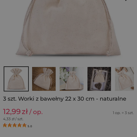
3 szt. Worki z bawełny 22 x 30 cm - naturalne
12,99
zł
/ op.
1 op. = 3 szt.
4,33
zł / szt.
5.0