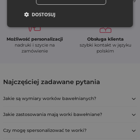
szybka dostawa (24-48h)
DOSTOSUJ
Możliwość personalizacji
Obsługa klienta
nadruki i szycie na
szybki kontakt w języku
zamówienie
polskim
3 szt. Worki z bawełny 22 x 30 cm - natura
Najczęściej zadawane pytania
COT-2230-NAT-001
Jakie są wymiary worków bawełnianych?
Worki bawełniane mają wymiary 22 cm x 30 cm. W zestawie
znajdują się 3 sztuki.
Jakie zastosowania mają worki bawełniane?
Worki bawełniane są wszechstronne i można je używać do
przechowywania kosmetyków, ubrań, produktów spożywczych
Czy mogę spersonalizować te worki?
takich jak pieczywo czy grzyby, a także jako eleganckie
Tak, oferujemy personalizację worków bawełnianych. Możemy
opakowanie na upominki.