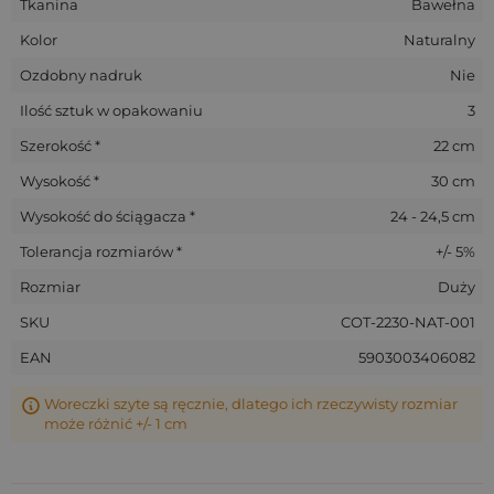
Tkanina
Bawełna
Kolor
Naturalny
Ozdobny nadruk
Nie
Ilość sztuk w opakowaniu
3
Szerokość *
22 cm
Wysokość *
30 cm
Wysokość do ściągacza *
24 - 24,5 cm
Tolerancja rozmiarów *
+/- 5%
Rozmiar
Duży
SKU
COT-2230-NAT-001
EAN
5903003406082
Woreczki szyte są ręcznie, dlatego ich rzeczywisty rozmiar
może różnić +/- 1 cm