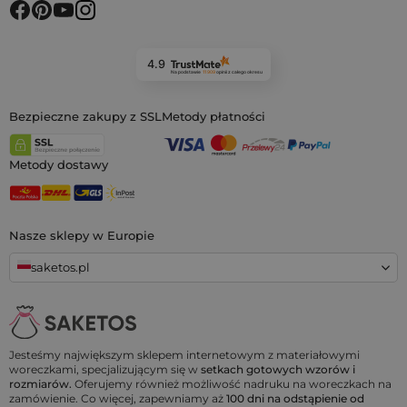
4.9
Na podstawie
11 909
opinii
z całego okresu
Bezpieczne zakupy z SSL
Metody płatności
Metody dostawy
Nasze sklepy w Europie
saketos.pl
Jesteśmy największym sklepem internetowym z materiałowymi
woreczkami, specjalizującym się w
setkach gotowych wzorów i
rozmiarów.
Oferujemy również możliwość nadruku na woreczkach na
zamówienie. Co więcej, zapewniamy aż
100 dni na odstąpienie od