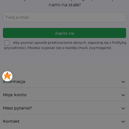
nami na stałe!
Aby poznać sposób przetwarzania danych, zapoznaj się z Polityką
prywatności. Możesz wypisać się w każdej chwili. (wymagane)
Informacja
Moje konto
Masz pytanie?
Kontakt