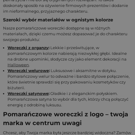
doskonały sposób na ożywienie firmowych prezentów i dodanie
im nieformalnego, przyjaznego charakteru.
Szeroki wybór materiałów w ognistym kolorze
Nasze pomarańczowe woreczki dostępne są w różnych
materiałach, dzięki czemu możesz dopasować je do charakteru
swojego produktu:
Woreczki z organzy
:
Lekkie i prześwitujące, w
pomarańczowym kolorze nabierają niezwykłej głębi. Idealne
na drobne upominki, słodycze czy jako element dekoracji na
Halloween
.
Woreczki welurowe
:
Luksusowe i aksamitne w dotyku.
Pomarańczowy welur to odważne i bardzo stylowe połączenie,
które świetnie sprawdzi się przy pakowaniu kosmetyków czy
biżuterii.
Woreczki satynowe
:
Gładkie i z eleganckim połyskiem.
Pomarańczowa satyna to wybór dla tych, którzy chcą połączyć
energię z odrobiną luksusu.
Pomarańczowe woreczki z logo – twoja
marka w centrum uwagi
Chcesz, aby Twoja marka była jeszcze bardziej widoczna? Zamów