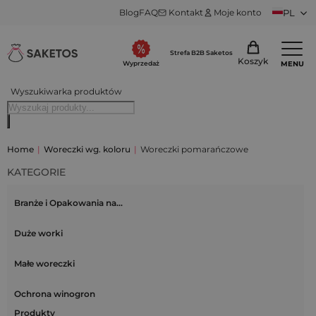
Blog
FAQ
Kontakt
Moje konto
PL
Strefa B2B Saketos
Koszyk
MENU
Wyprzedaż
Wyszukiwarka produktów
Home
|
Woreczki wg. koloru
|
Woreczki pomarańczowe
KATEGORIE
Branże i Opakowania na…
Duże worki
Małe woreczki
Ochrona winogron
Produkty