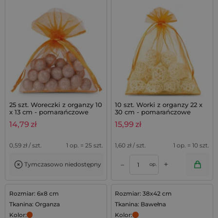
25 szt. Woreczki z organzy 10
10 szt. Worki z organzy 22 x
x 13 cm - pomarańczowe
30 cm - pomarańczowe
14,79
zł
15,99
zł
0,59
zł / szt.
1 op. = 25 szt.
1,60
zł / szt.
1 op. = 10 szt.
+
–
Tymczasowo niedostępny
op.
Rozmiar: 6x8 cm
Rozmiar: 38x42 cm
Tkanina: Organza
Tkanina: Bawełna
Kolor:
Kolor: