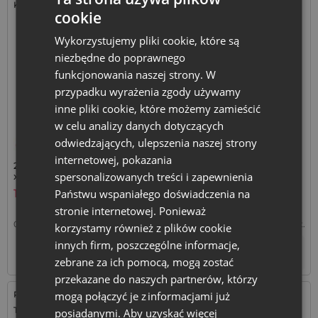
Kolor:
Kolor:
cookie
Wykorzystujemy pliki cookie, które są
niezbędne do poprawnego
funkcjonowania naszej strony. W
przypadku wyrażenia zgody używamy
inne pliki cookie, które możemy zamieścić
w celu analizy danych dotyczących
odwiedzających, ulepszenia naszej strony
internetowej, pokazania
25 szt. Woreczki z organzy 11
25 szt. Woreczki z organzy 13
spersonalizowanych treści i zapewnienia
x 14 cm - pomarańczowe
x 18 cm - pomarańczowe
Państwu wspaniałego doświadczenia na
16,59
zł
19,99
zł
stronie internetowej. Ponieważ
0,66
zł / szt.
1 op. = 25 szt.
0,80
zł / szt.
1 op. = 25 szt.
korzystamy również z plików cookie
innych firm, poszczególne informacje,
+
+
–
–
op.
op.
zebrane za ich pomocą, mogą zostać
przekazane do naszych partnerów, którzy
mogą połączyć je z informacjami już
Rozmiar: 12x15 cm
Rozmiar: 7x9 cm
Tkanina: Organza
Tkanina: Organza
posiadanymi. Aby uzyskać więcej