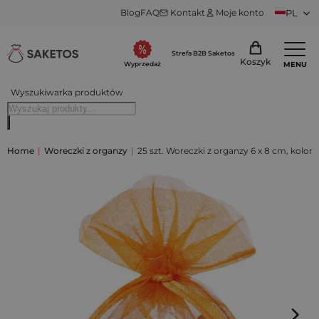
Blog
FAQ
Kontakt
Moje konto
PL
Strefa B2B Saketos
Koszyk
MENU
Wyprzedaż
Wyszukiwarka produktów
Home
|
Woreczki z organzy
|
25 szt. Woreczki z organzy 6 x 8 cm, kol