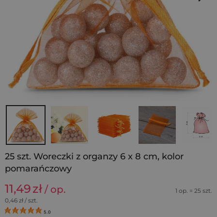
25 szt. Woreczki z organzy 6 x 8 cm, kolor
pomarańczowy
11,49
zł
/ op.
1 op. = 25 szt.
0,46
zł / szt.
5.0