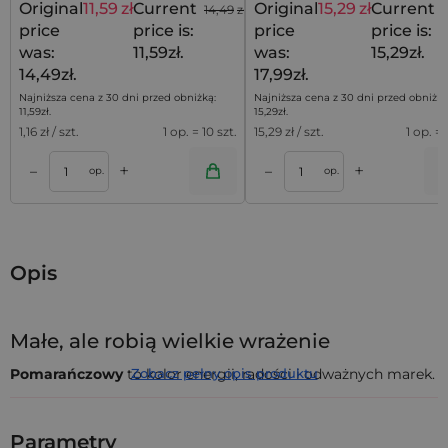
Original
11,59
zł
Current
Original
15,29
zł
Current
14,49
zł
1
price
price is:
price
price is:
was:
11,59zł.
was:
15,29zł.
14,49zł.
17,99zł.
Najniższa cena z 30 dni przed obniżką:
Najniższa cena z 30 dni przed obniżką
11,59
zł
.
15,29
zł
.
1,16
zł / szt.
1 op. = 10 szt.
15,29
zł / szt.
1 op. = 
+
+
–
–
a
Dodaj do koszyka
Dodaj do kos
op.
op.
Opis
Małe, ale robią wielkie wrażenie
Pomarańczowy
to kolor energii, radości i odważnych marek.
Zobacz pełny opis produktu
Jeśli chcesz, by Twoje produkty przyciągały wzrok i budziły
pozytywne emocje już od pierwszego spojrzenia -
woreczki z
organzy 6x8 cm
będą idealnym wyborem. Lśniąca struktura
Parametry