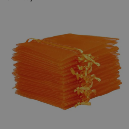
tkaniny subtelnie eksponuje zawartość, nadając jej lekkości i
prestiżowego wyglądu. To coś więcej niż opakowanie - to
element, który podkreśla wartość Twojego produktu i marki.
Delikatność, która działa na zmysły
Organza
to tkanina, która łączy wizualną lekkość z wysoką
trwałością. Transparentna forma przyciąga wzrok, a
jednocześnie zabezpiecza zawartość przed kurzem czy
zarysowaniami. Kompaktowy format 6x8 cm świetnie
sprawdza się w pakowaniu drobnych upominków, takich jak
biżuteria, mydełka czy niewielkie gadżety reklamowe.
Pomarańczowe woreczki z organzy -
zastosowania
Jubilerzy i handmade:
ekskluzywne pakowanie
pierścionków, kolczyków i rękodzieła,
Branża beauty i kosmetyczna:
mini zestawy
pielęgnacyjne, próbki, serum,
Eventy i PR:
estetyczne zestawy powitalne i drobne
upominki promocyjne,