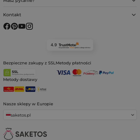
Masz pytanie?
Kontakt
4.9
Na podstawie
11 926
opinii
z całego okresu
Bezpieczne zakupy z SSL
Metody płatności
Metody dostawy
Nasze sklepy w Europie
saketos.pl