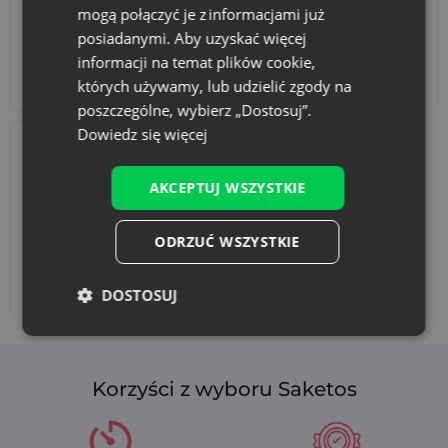
mogą połączyć je z informacjami już
posiadanymi. Aby uzyskać więcej
informacji na temat plików cookie,
Akcesoria i dekoracje
Zestawy
których używamy, lub udzielić zgody na
poszczególne, wybierz „Dostosuj”.
Dowiedz się więcej
AKCEPTUJ WSZYSTKIE
ODRZUĆ WSZYSTKIE
Dodaj nadruk
DOSTOSUJ
Korzyści z wyboru Saketos