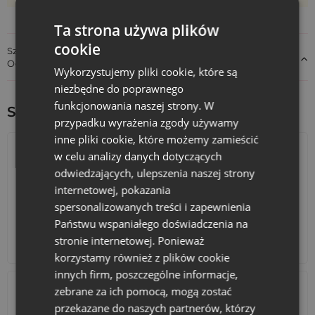
Ta strona używa plików
cookie
Szczegóły dotyczące zgodności produktu z przepisami:
Odpowiedzialność za produkt
Wykorzystujemy pliki cookie, które są
niezbędne do poprawnego
funkcjonowania naszej strony. W
Sprawdź inne ciekawe produkty:
przypadku wyrażenia zgody używamy
inne pliki cookie, które możemy zamieścić
w celu analizy danych dotyczących
odwiedzających, ulepszenia naszej strony
internetowej, pokazania
spersonalizowanych treści i zapewnienia
Państwu wspaniałego doświadczenia na
stronie internetowej. Ponieważ
Kalendarze adwentowe
Torby bawełniane
korzystamy również z plików cookie
innych firm, poszczególne informacje,
zebrane za ich pomocą, mogą zostać
przekazane do naszych partnerów, którzy