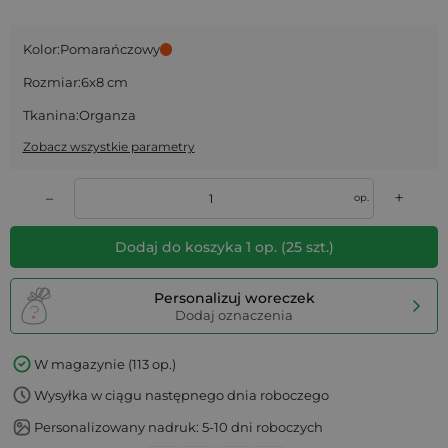
Kolor:
Pomarańczowy
Rozmiar:
6x8 cm
Tkanina:
Organza
Zobacz wszystkie parametry
+
–
op.
Dodaj do koszyka
1
op.
(
25
szt.)
Personalizuj woreczek
Dodaj oznaczenia
W magazynie (113 op.)
Wysyłka w ciągu następnego dnia roboczego
Personalizowany nadruk: 5-10 dni roboczych