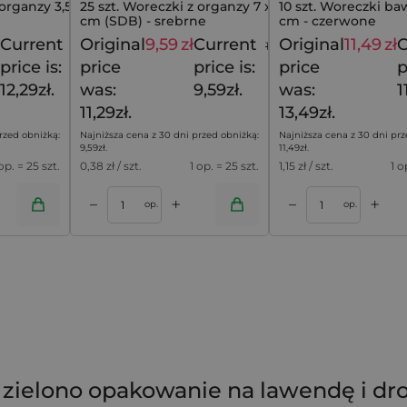
organzy 3,5 x 19
25 szt. Woreczki z organzy 7 x 9
10 szt. Woreczki ba
cm (SDB) - srebrne
cm - czerwone
Current
Original
9,59
zł
Current
Original
11,49
zł
C
15,29
zł
11,29
zł
price is:
price
price is:
price
p
12,29zł.
was:
9,59zł.
was:
1
11,29zł.
13,49zł.
rzed obniżką:
Najniższa cena z 30 dni przed obniżką:
Najniższa cena z 30 dni prz
9,59
zł
.
11,49
zł
.
 op. = 25 szt.
0,38
zł / szt.
1 op. = 25 szt.
1,15
zł / szt.
1 o
+
+
–
–
oszyka
Dodaj do koszyka
op.
op.
- zielono opakowanie na lawendę i dr