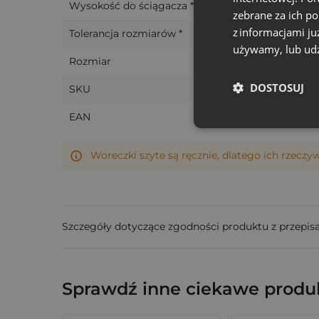
Wysokość do ściągacza *
Dlaczego pokochają je Twoi klienci
zebrane za ich p
z informacjami ju
Tolerancja rozmiarów *
Kolor, który wyróżnia
- intensywna zieleń
używamy, lub udz
Transparentna forma
- subtelnie ekspon
Rozmiar
Drobny, ale zapamiętywalny gest
- idea
DOSTOSUJ
SKU
Opcja personalizacji
- nadruk z logo, has
EAN
Zapach wspomnień, który buduje 
Woreczki szyte są ręcznie, dlatego ich rzeczy
Wystarczy odrobina lawendy, by stworzyć w
zostają z klientem na dłużej. Sprawdzą się 
Nie czekaj - zamów zestaw lub stwórz swoj
Szczegóły dotyczące zgodności produktu z przepis
Sprawdź inne ciekawe produk