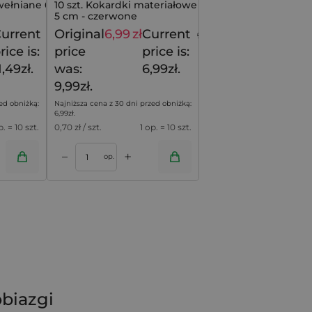
wełniane 6 x 8
10 szt. Kokardki materiałowe 10 x
5 cm - czerwone
urrent
Original
6,99
zł
Current
13,49
zł
9,99
zł
rice is:
price
price is:
1,49zł.
was:
6,99zł.
9,99zł.
ed obniżką:
Najniższa cena z 30 dni przed obniżką:
6,99
zł
.
p. = 10 szt.
0,70
zł / szt.
1 op. = 10 szt.
+
–
op.
obiazgi