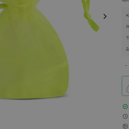
Najn
K
R
T
Z
–