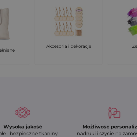
Akcesoria i dekoracje
Z
ełniane
Wysoka jakość
Możliwość personaliz
ałe i bezpieczne tkaniny
nadruki i szycie na zam