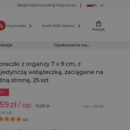
Blog
FAQ
Kontakt
Moje konto
PL
Wyprzedaż
Strefa B2B Saketos
Koszyk
 okazje
Opakowania na...
reczki z organzy 7 x 9 cm, z
jedynczą wstążeczką, zaciągane na
dną stronę, 25 szt
15%
,59
zł
/ op.
11,29
zł
1 op. = 25 szt.
8
zł / szt.
5.0