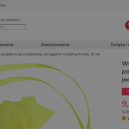
któw
 produktów
zowane
Zastosowanie
Święta i
z pojedynczą wstążeczką, zaciągane na jedną stronę, 25 szt
Wo
po
je
-
9
0,3