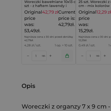
Woreczki bawełniane 10x13 cm - 10
25 szt. Woreczki z 
szt - z haftem lawendy i
cm - mix kolorów
rustykalnym urokiem
Original
42,79
zł
Current
Original
12,29
zł
53,49
zł
price
price is:
price
was:
42,79zł.
was:
53,49zł.
15,29zł.
Najniższa cena z 30 dni przed obniżką:
Najniższa cena z 30 dni p
42,79
zł
.
12,29
zł
.
4,28
zł / szt.
1 op. = 10 szt.
0,49
zł / szt.
1
+
+
–
–
koszyka
Dodaj do koszyka
Dodaj do k
op.
op.
Opis
Woreczki z organzy 7 x 9 cm 