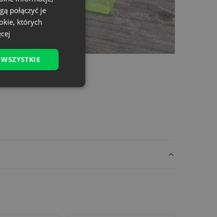
gą połączyć je
okie, których
cej
 WSZYSTKIE
coś więcej niż opakowanie - to emocje, które
e.