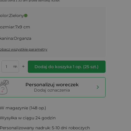
iższa cena z 30 dni przed obniżką:
9,59
zł
.
olor:
Zielony
ozmiar:
7x9 cm
kanina:
Organza
obacz wszystkie parametry
+
Dodaj do koszyka
1
op.
(
25
szt.)
op.
Personalizuj woreczek
Dodaj oznaczenia
W magazynie (148 op.)
Wysyłka w ciągu 24 godzin
Personalizowany nadruk: 5-10 dni roboczych