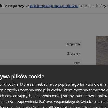
ki z organzy
w odcieniu soczystej zieleni to detal, któr
Zobacz pełny opis produktu
ia w Twojej pracowni, sklepie lub podczas eventu. Lekko 
 oka
je zawartość, dodając jej klasy i lekkości. Wersja ściąga
Organza
wością zmieścisz je do każdej paczki czy gift packa. Wy
Zielony
Nie
25
afy lub szuflady,
żywa plików cookie
osku sojowego,
7 cm
liki cookie, które są niezbędne do poprawnego funkcjonowania 
k),
nia zgody używamy inne pliki cookie, które możemy zamieścić w 
Wielkanoc
ch odwiedzających, ulepszenia naszej strony internetowej, pokaz
9 cm
ch treści i zapewnienia Państwu wspaniałego doświadczenia na s
nieważ korzystamy również z plików cookie innych firm, poszczeg