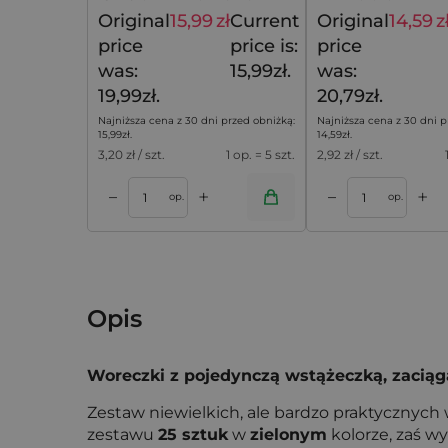
groszkowym nadrukiem
Original
15,99
zł
Current
Original
14,59
z
19,99
zł
price
price is:
price
was:
15,99zł.
was:
19,99zł.
20,79zł.
Najniższa cena z 30 dni przed obniżką:
Najniższa cena z 30 dni p
15,99
zł
.
14,59
zł
.
3,20
zł / szt.
1 op. = 5 szt.
2,92
zł / szt.
+
+
–
–
koszyka
Dodaj do koszyka
Dodaj do k
op.
op.
Opis
Woreczki z pojedynczą wstążeczką, zaciąg
Zestaw niewielkich, ale bardzo praktycznych
zestawu
25 sztuk
w
zielonym
kolorze, zaś 