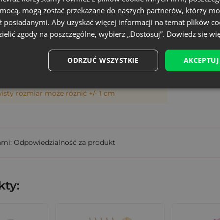
+/- 1 cm
omocą, mogą zostać przekazane do naszych partnerów, którzy mo
ż posiadanymi. Aby uzyskać więcej informacji na temat plików co
Mały
ielić zgody na poszczególne, wybierz „Dostosuj”.
Dowiedz się wię
SDB-0709-GRX-241
ODRZUĆ WSZYSTKIE
AKCEPTUJ
5902565682484
wisty rozmiar może różnić +/- 1 cm
ami: Odpowiedzialność za produkt
ty: