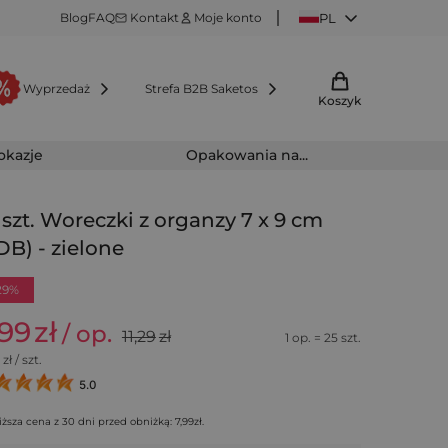
Blog
FAQ
Kontakt
Moje konto
PL
Wyprzedaż
Strefa B2B Saketos
Koszyk
 okazje
Opakowania na...
 szt. Woreczki z organzy 7 x 9 cm
DB) - zielone
29%
,99
zł
/ op.
11,29
zł
1 op. = 25 szt.
zł / szt.
5.0
iższa cena z 30 dni przed obniżką:
7,99
zł
.