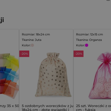
ji
Rozmiar: 18x24 cm
Rozmiar: 12x15 cm
Tkanina: Juta
Tkanina: Organza
Kolor:
Kolor:
-20%
-20%
anzy 35 x 50 cm -
5 ozdobnych woreczków z juty
25 szt. Woreczki z o
18x24 cm - złote gwiazdki i
cm - fuksja