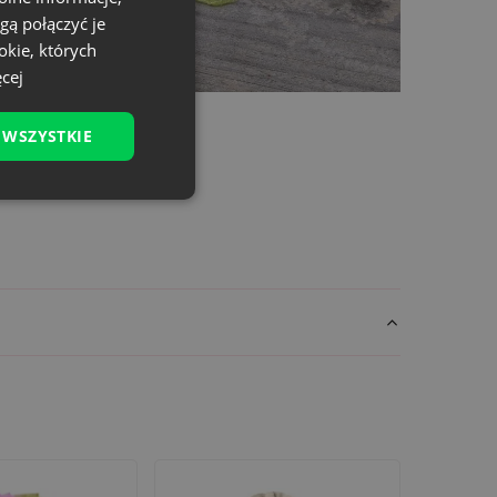
gą połączyć je
okie, których
cej
 WSZYSTKIE