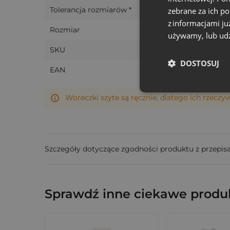
Tolerancja rozmiarów *
zebrane za ich p
z informacjami ju
Rozmiar
używamy, lub udz
SKU
DOSTOSUJ
EAN
Woreczki szyte są ręcznie, dlatego ich rzeczy
Szczegóły dotyczące zgodności produktu z przepis
Sprawdź inne ciekawe produk