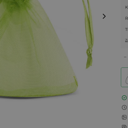
K
R
T
Z
–