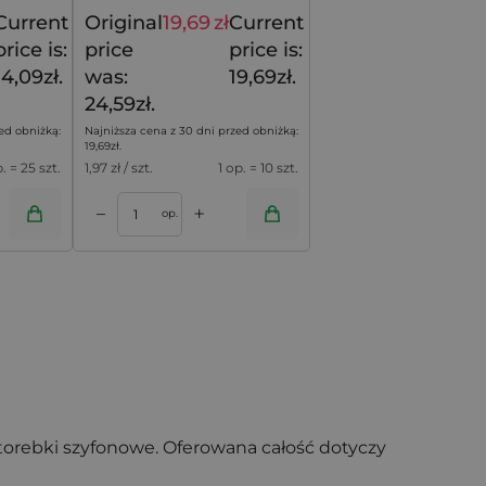
Current
Original
19,69
zł
Current
17,59
zł
24,59
zł
price is:
price
price is:
14,09zł.
was:
19,69zł.
24,59zł.
ed obniżką:
Najniższa cena z 30 dni przed obniżką:
19,69
zł
.
p. = 25 szt.
1,97
zł / szt.
1 op. = 10 szt.
+
–
op.
 torebki szyfonowe. Oferowana całość dotyczy