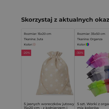
Skorzystaj z aktualnych okaz
Rozmiar: 15x20 cm
Rozmiar: 35x50 cm
Tkanina: Juta
Tkanina: Organza
Kolor:
Kolor:
-20%
-30%
5 jasnych woreczków jutowych
5 szt. Worki z org
15x20 cm - z kołnierzem i
mix kolorów