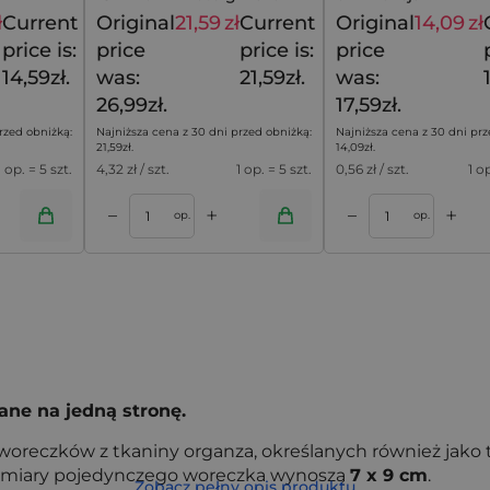
rustykalny styl
ł
Current
Original
21,59
zł
Current
Original
14,09
zł
20,79
zł
26,99
zł
price is:
price
price is:
price
14,59zł.
was:
21,59zł.
was:
26,99zł.
17,59zł.
rzed obniżką:
Najniższa cena z 30 dni przed obniżką:
Najniższa cena z 30 dni prz
21,59
zł
.
14,09
zł
.
1 op. = 5 szt.
4,32
zł / szt.
1 op. = 5 szt.
0,56
zł / szt.
1 o
+
+
–
–
oszyka
Dodaj do koszyka
op.
op.
ane na jedną stronę.
 woreczków z tkaniny organza, określanych również jako
wymiary pojedynczego woreczka wynoszą
7 x 9 cm
.
Zobacz pełny opis produktu