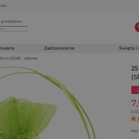
któw
 produktów
zowane
Zastosowanie
Święta i
 9 cm (SDB) - zielone
25
(S
-
7
0,32
Najn