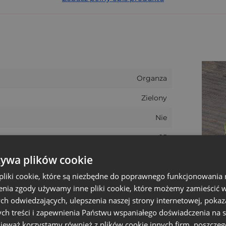
 zwiewnej strukturze, która nie tylko elegancko się pre
y są zatem praktycznym sposobem na przechowywanie ni
szukamy sposobu na składowanie dużej ilości małych rzec
ołają takiemu zadaniu, zaś wkładając do środka przyje
o szafy.
Organza
Zielony
Nie
25
7 cm
żywa plików cookie
liki cookie, które są niezbędne do poprawnego funkcjonowania 
Wielkanoc
nia zgody używamy inne pliki cookie, które możemy zamieścić w 
9 cm
ch odwiedzających, ulepszenia naszej strony internetowej, pokaz
ch treści i zapewnienia Państwu wspaniałego doświadczenia na s
6 - 6.5 cm
nieważ korzystamy również z plików cookie innych firm, poszczeg