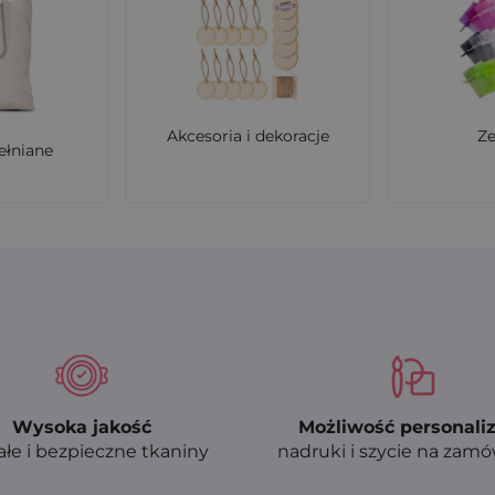
Akcesoria i dekoracje
Z
ełniane
Wysoka jakość
Możliwość personaliz
ałe i bezpieczne tkaniny
nadruki i szycie na zam