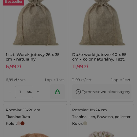
Bestseller
1 szt. Worek jutowy 26 x 35
Duże worki jutowe 40 x 55
cm - naturalny
cm - kolor naturalny, 1 szt.
6,99
zł
11,99
zł
6,99
zł / szt.
1 op. = 1 szt.
11,99
zł / szt.
1 op. = 1 szt.
+
–
Tymczasowo niedostępny
op.
Rozmiar: 15x20 cm
Rozmiar: 18x24 cm
Tkanina: Juta
Tkanina: Len, Bawełna, poliester
Kolor:
Kolor: