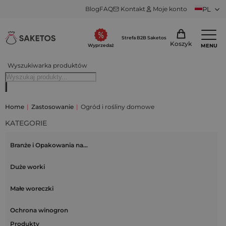
Blog
FAQ
Kontakt
Moje konto
PL
Strefa B2B Saketos
Koszyk
MENU
Wyprzedaż
Wyszukiwarka produktów
Home
|
Zastosowanie
|
Ogród i rośliny domowe
KATEGORIE
Branże i Opakowania na…
Duże worki
Małe woreczki
Ochrona winogron
Produkty