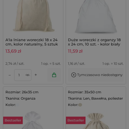
A'la lniane woreczki 18 x 24
Duże woreczki z organzy 18
cm, kolor naturalny, 5 sztuk
x 24 cm, 10 szt. - kolor biały
13,69
zł
11,59
zł
2,74
zł / szt.
1 op. = 5 szt.
1,16
zł / szt.
1 op. = 10 szt.
+
–
Tymczasowo niedostępny
op.
Rozmiar: 26x35 cm
Rozmiar: 35x50 cm
Tkanina: Organza
Tkanina: Len, Bawełna, poliester
Kolor:
Kolor:
Bestseller
Bestseller