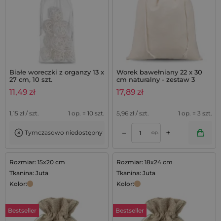
Białe woreczki z organzy 13 x
Worek bawełniany 22 x 30
27 cm, 10 szt.
cm naturalny - zestaw 3
sztuk
11,49
zł
17,89
zł
1,15
zł / szt.
1 op. = 10 szt.
5,96
zł / szt.
1 op. = 3 szt.
+
–
Tymczasowo niedostępny
op.
Rozmiar: 15x20 cm
Rozmiar: 18x24 cm
Tkanina: Juta
Tkanina: Juta
Kolor:
Kolor:
Bestseller
Bestseller