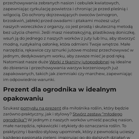
przechowywania zebranych nasion i cebulek kwiatowych,
zapewniając cyrkulację powietrza i chroniąc je przed pleśnią i
wilgocią. Do ochrony dojrzewających owoców (winogron,
brzoskwiń, jabłek) przed owadami i ptakami możesz użyć
naszych woreczków z organzy, co jest prostą i skuteczną metodą
bez użycia chemii. Jeśli masz nieatrakcyjną, plastikową doniczkę,
wsuń ją do jednego z naszych worków z juty lub lnu, aby stworzyć
modną, rustykalną osłonkę, która odmieni Twoje wnętrze. Małe
narzędzia, rękawice czy sznurki jutowe możesz przechowywać w
jednym, dedykowanym worku, aby zawsze mieć je pod ręką.
Natomiast nasze duże
Worki z tkaniny jutopodobnej
są idealne
do zbierania i przechowywania warzyw korzeniowych już
zapakowanych, takich jak ziemniaki czy marchew, zapewniając
im odpowiednie warunki.
Prezent dla ogrodnika w idealnym
opakowaniu
Szukasz
pomysłu na prezent
dla miłośnika roślin, który będzie
zarówno praktyczny, jak i stylowy?
Stwórz zestaw “młodego
ogrodnika”!
W jednym z naszych worków umieść paczkę nasion,
małe narzędzia, rękawiczki i etykiety do oznaczania roślin. To
praktyczny i bardzo stylowy upominek, który z pewnością ucieszy
każdego pasjonata zieleni, inspirując go do dalszych działań w