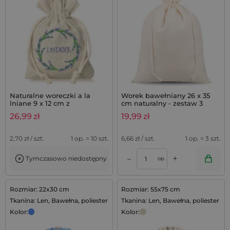
Naturalne woreczki a la
Worek bawełniany 26 x 35
lniane 9 x 12 cm z
cm naturalny - zestaw 3
nadrukiem lawendy - 10 szt.
sztuk
26,99
zł
19,99
zł
2,70
zł / szt.
1 op. = 10 szt.
6,66
zł / szt.
1 op. = 3 szt.
+
–
Tymczasowo niedostępny
op.
Rozmiar: 22x30 cm
Rozmiar: 55x75 cm
Tkanina: Len, Bawełna, poliester
Tkanina: Len, Bawełna, poliester
Kolor:
Kolor: