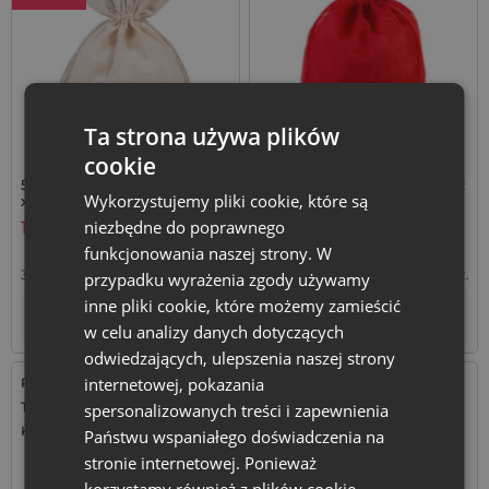
Ta strona używa plików
cookie
5 szt. Woreczki z bawełny 18
Czerwony worek jutowy 30 x
Wykorzystujemy pliki cookie, które są
x 24 cm - naturalne
40 cm - na prezenty
świąteczne
niezbędne do poprawnego
17,49
zł
8,59
zł
funkcjonowania naszej strony. W
3,50
zł / szt.
1 op. = 5 szt.
8,59
zł / szt.
1 op. = 1 szt.
przypadku wyrażenia zgody używamy
inne pliki cookie, które możemy zamieścić
+
–
Tymczasowo niedostępny
op.
w celu analizy danych dotyczących
odwiedzających, ulepszenia naszej strony
internetowej, pokazania
Rozmiar: 9x12 cm
Rozmiar: 30x40 cm
Tkanina: Organza
Tkanina: Organza
spersonalizowanych treści i zapewnienia
Kolor:
Kolor:
Państwu wspaniałego doświadczenia na
stronie internetowej. Ponieważ
korzystamy również z plików cookie