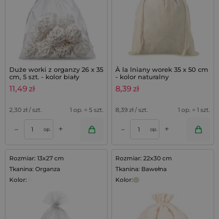
Duże worki z organzy 26 x 35
À la lniany worek 35 x 50 cm
cm, 5 szt. - kolor biały
- kolor naturalny
11,49
zł
8,39
zł
2,30
zł / szt.
1 op. = 5 szt.
8,39
zł / szt.
1 op. = 1 szt.
+
+
–
–
op.
op.
Rozmiar: 13x27 cm
Rozmiar: 22x30 cm
Tkanina: Organza
Tkanina: Bawełna
Kolor:
Kolor: