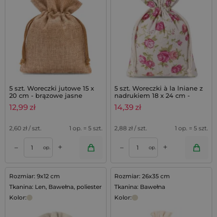
5 szt. Woreczki jutowe 15 x
5 szt. Woreczki à la lniane z
20 cm - brązowe jasne
nadrukiem 18 x 24 cm -
naturalne / róże
12,99
zł
14,39
zł
2,60
zł / szt.
1 op. = 5 szt.
2,88
zł / szt.
1 op. = 5 szt.
+
+
–
–
op.
op.
Rozmiar: 9x12 cm
Rozmiar: 26x35 cm
Tkanina: Len, Bawełna, poliester
Tkanina: Bawełna
Kolor:
Kolor: