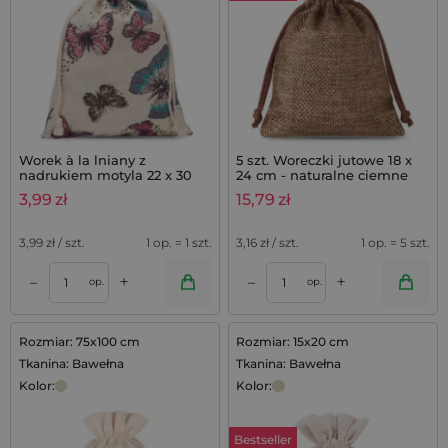
Worek à la lniany z
5 szt. Woreczki jutowe 18 x
nadrukiem motyla 22 x 30
24 cm - naturalne ciemne
cm - 1 szt. praktycznego
3,99
zł
15,79
zł
opakowania na prezenty i
dekoracje
3,99
zł / szt.
1 op. = 1 szt.
3,16
zł / szt.
1 op. = 5 szt.
+
+
–
–
op.
op.
Rozmiar: 75x100 cm
Rozmiar: 15x20 cm
Tkanina: Bawełna
Tkanina: Bawełna
Kolor:
Kolor:
Bestseller