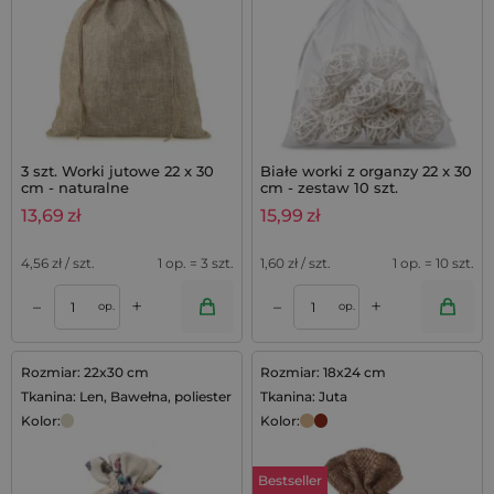
3 szt. Worki jutowe 22 x 30
Białe worki z organzy 22 x 30
cm - naturalne
cm - zestaw 10 szt.
13,69
zł
15,99
zł
4,56
zł / szt.
1 op. = 3 szt.
1,60
zł / szt.
1 op. = 10 szt.
+
+
–
–
op.
op.
Rozmiar: 22x30 cm
Rozmiar: 18x24 cm
Tkanina: Len, Bawełna, poliester
Tkanina: Juta
Kolor:
Kolor:
Bestseller