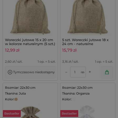
Woreczki jutowe 15 x 20 cm
5 szt. Woreczki jutowe 18 x
w kolorze naturalnym (5 szt.)
24 cm - naturalne
12,99
zł
15,79
zł
2,60
zł / szt.
1 op. = 5 szt.
3,16
zł / szt.
1 op. = 5 szt.
+
–
Tymczasowo niedostępny
op.
Rozmiar: 22x30 cm
Rozmiar: 22x30 cm
Tkanina: Juta
Tkanina: Organza
Kolor:
Kolor:
Bestseller
Bestseller