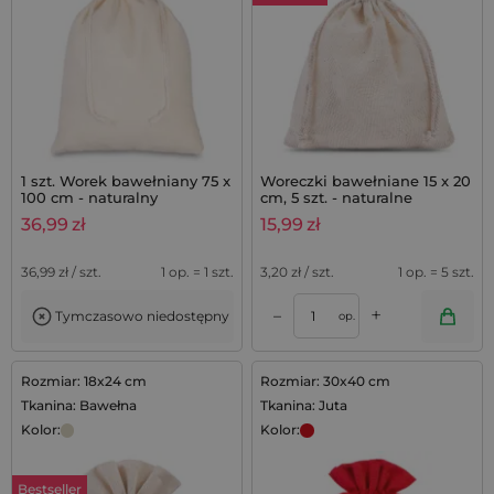
1 szt. Worek bawełniany 75 x
Woreczki bawełniane 15 x 20
100 cm - naturalny
cm, 5 szt. - naturalne
opakowania
36,99
zł
15,99
zł
36,99
zł / szt.
1 op. = 1 szt.
3,20
zł / szt.
1 op. = 5 szt.
+
–
Tymczasowo niedostępny
op.
Rozmiar: 18x24 cm
Rozmiar: 30x40 cm
Tkanina: Bawełna
Tkanina: Juta
Kolor:
Kolor:
Bestseller