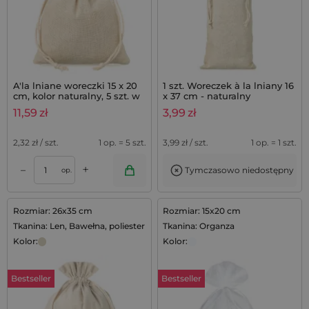
A'la lniane woreczki 15 x 20
1 szt. Woreczek à la lniany 16
cm, kolor naturalny, 5 szt. w
x 37 cm - naturalny
opakowaniu
11,59
zł
3,99
zł
2,32
zł / szt.
1 op. = 5 szt.
3,99
zł / szt.
1 op. = 1 szt.
+
–
Tymczasowo niedostępny
op.
Rozmiar: 26x35 cm
Rozmiar: 15x20 cm
Tkanina: Len, Bawełna, poliester
Tkanina: Organza
Kolor:
Kolor:
Bestseller
Bestseller