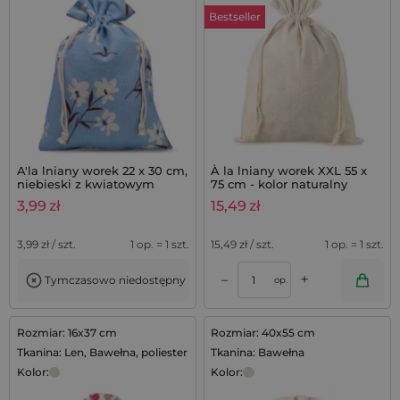
Bestseller
A'la lniany worek 22 x 30 cm,
À la lniany worek XXL 55 x
niebieski z kwiatowym
75 cm - kolor naturalny
nadrukiem
3,99
zł
15,49
zł
3,99
zł / szt.
1 op. = 1 szt.
15,49
zł / szt.
1 op. = 1 szt.
+
–
Tymczasowo niedostępny
op.
Rozmiar: 16x37 cm
Rozmiar: 40x55 cm
Tkanina: Len, Bawełna, poliester
Tkanina: Bawełna
Kolor:
Kolor: