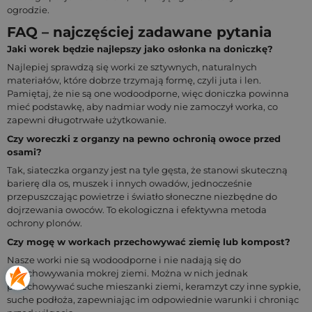
ogrodzie.
FAQ – najczęściej zadawane pytania
Jaki worek będzie najlepszy jako osłonka na doniczkę?
Najlepiej sprawdzą się worki ze sztywnych, naturalnych
materiałów, które dobrze trzymają formę, czyli juta i len.
Pamiętaj, że nie są one wodoodporne, więc doniczka powinna
mieć podstawkę, aby nadmiar wody nie zamoczył worka, co
zapewni długotrwałe użytkowanie.
Czy woreczki z organzy na pewno ochronią owoce przed
osami?
Tak, siateczka organzy jest na tyle gęsta, że stanowi skuteczną
barierę dla os, muszek i innych owadów, jednocześnie
przepuszczając powietrze i światło słoneczne niezbędne do
dojrzewania owoców. To ekologiczna i efektywna metoda
ochrony plonów.
Czy mogę w workach przechowywać ziemię lub kompost?
Nasze worki nie są wodoodporne i nie nadają się do
przechowywania mokrej ziemi. Można w nich jednak
przechowywać suche mieszanki ziemi, keramzyt czy inne sypkie,
suche podłoża, zapewniając im odpowiednie warunki i chroniąc