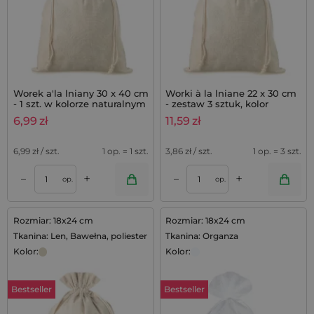
Worek a'la lniany 30 x 40 cm
Worki à la lniane 22 x 30 cm
- 1 szt. w kolorze naturalnym
- zestaw 3 sztuk, kolor
naturalny
6,99
zł
11,59
zł
6,99
zł / szt.
1 op. = 1 szt.
3,86
zł / szt.
1 op. = 3 szt.
+
+
–
–
op.
op.
Rozmiar: 18x24 cm
Rozmiar: 18x24 cm
Tkanina: Len, Bawełna, poliester
Tkanina: Organza
Kolor:
Kolor:
Bestseller
Bestseller