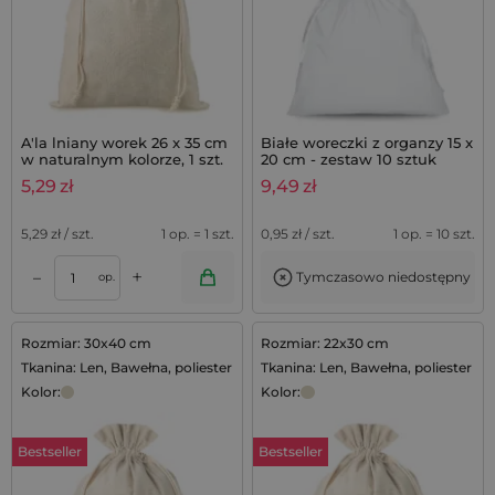
A'la lniany worek 26 x 35 cm
Białe woreczki z organzy 15 x
w naturalnym kolorze, 1 szt.
20 cm - zestaw 10 sztuk
5,29
zł
9,49
zł
5,29
zł / szt.
1 op. = 1 szt.
0,95
zł / szt.
1 op. = 10 szt.
+
–
Tymczasowo niedostępny
op.
Rozmiar: 30x40 cm
Rozmiar: 22x30 cm
Tkanina: Len, Bawełna, poliester
Tkanina: Len, Bawełna, poliester
Kolor:
Kolor:
Bestseller
Bestseller