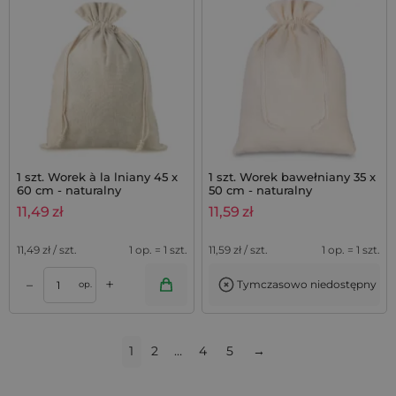
1 szt. Worek à la lniany 45 x
1 szt. Worek bawełniany 35 x
60 cm - naturalny
50 cm - naturalny
11,49
zł
11,59
zł
11,49
zł / szt.
1 op. = 1 szt.
11,59
zł / szt.
1 op. = 1 szt.
+
–
Tymczasowo niedostępny
op.
1
2
…
4
5
→