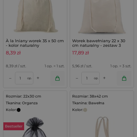
À la lniany worek 35 x 50 cm
Worek bawełniany 22 x 30
- kolor naturalny
cm naturalny - zestaw 3
sztuk
8,39
zł
17,89
zł
8,39
zł / szt.
1 op. = 1 szt.
5,96
zł / szt.
1 op. = 3 szt.
+
+
–
–
op.
op.
Rozmiar: 22x30 cm
Rozmiar: 38x42 cm
Tkanina: Organza
Tkanina: Bawełna
Kolor:
Kolor:
Bestseller