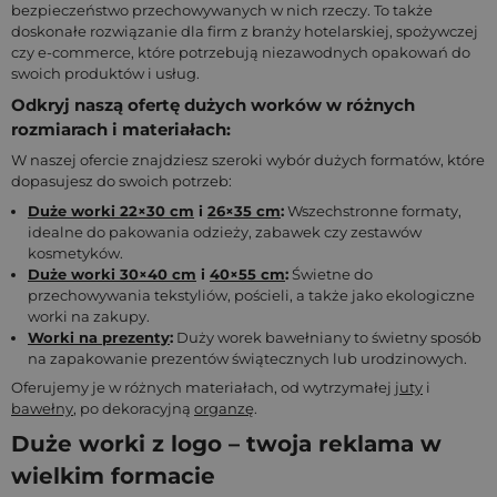
bezpieczeństwo przechowywanych w nich rzeczy. To także
doskonałe rozwiązanie dla firm z branży hotelarskiej, spożywczej
czy e-commerce, które potrzebują niezawodnych opakowań do
swoich produktów i usług.
Odkryj naszą ofertę dużych worków w różnych
rozmiarach i materiałach:
W naszej ofercie znajdziesz szeroki wybór dużych formatów, które
dopasujesz do swoich potrzeb:
Duże worki 22×30 cm
i
26×35 cm
:
Wszechstronne formaty,
idealne do pakowania odzieży, zabawek czy zestawów
kosmetyków.
Duże worki 30×40 cm
i
40×55 cm
:
Świetne do
przechowywania tekstyliów, pościeli, a także jako ekologiczne
worki na zakupy.
Worki na prezenty
:
Duży worek bawełniany to świetny sposób
na zapakowanie prezentów świątecznych lub urodzinowych.
Oferujemy je w różnych materiałach, od wytrzymałej
juty
i
bawełny
, po dekoracyjną
organzę
.
Duże worki z logo – twoja reklama w
wielkim formacie