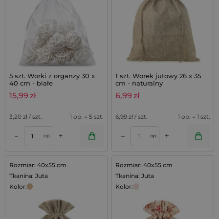
5 szt. Worki z organzy 30 x
1 szt. Worek jutowy 26 x 35
40 cm - białe
cm - naturalny
15,99
zł
6,99
zł
3,20
zł / szt.
1 op. = 5 szt.
6,99
zł / szt.
1 op. = 1 szt.
+
+
–
–
op.
op.
Rozmiar: 40x55 cm
Rozmiar: 40x55 cm
Tkanina: Juta
Tkanina: Juta
Kolor:
Kolor: