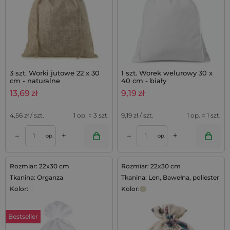
3 szt. Worki jutowe 22 x 30
1 szt. Worek welurowy 30 x
cm - naturalne
40 cm - biały
13,69
zł
9,19
zł
4,56
zł / szt.
1 op. = 3 szt.
9,19
zł / szt.
1 op. = 1 szt.
+
+
–
–
op.
op.
Rozmiar: 22x30 cm
Rozmiar: 22x30 cm
Tkanina: Organza
Tkanina: Len, Bawełna, poliester
Kolor:
Kolor:
Bestseller