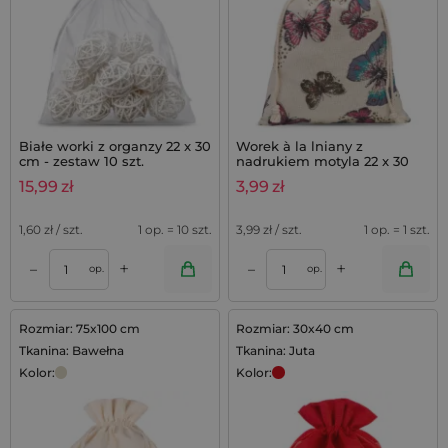
Białe worki z organzy 22 x 30
Worek à la lniany z
cm - zestaw 10 szt.
nadrukiem motyla 22 x 30
cm - 1 szt. praktycznego
15,99
zł
3,99
zł
opakowania na prezenty i
dekoracje
1,60
zł / szt.
1 op. = 10 szt.
3,99
zł / szt.
1 op. = 1 szt.
+
+
–
–
op.
op.
Rozmiar: 75x100 cm
Rozmiar: 30x40 cm
Tkanina: Bawełna
Tkanina: Juta
Kolor:
Kolor: