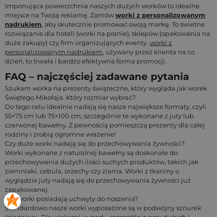
Imponująca powierzchnia naszych dużych worków to idealne
miejsce na Twoją reklamę. Zamów
worki z personalizowanym
nadrukiem
, aby skutecznie promować swoją markę. To świetne
rozwiązanie dla hoteli (worki na pranie), sklepów (opakowania na
duże zakupy) czy firm organizujących eventy.
worki z
personalizowanym nadrukiem
, używany przez klienta na co
dzień, to trwała i bardzo efektywna forma promocji.
FAQ – najczęściej zadawane pytania
Szukam worka na prezenty świąteczne, który wygląda jak worek
Świętego Mikołaja. Który rozmiar wybrać?
Do tego celu idealnie nadają się nasze największe formaty, czyli
55×75 cm lub 75×100 cm, szczególnie te wykonane z juty lub
czerwonej bawełny. Z pewnością pomieszczą prezenty dla całej
rodziny i zrobią ogromne wrażenie!
Czy duże worki nadają się do przechowywania żywności?
Worki wykonane z naturalnej bawełny są doskonałe do
przechowywania dużych ilości suchych produktów, takich jak
ziemniaki, cebula, orzechy czy ziarna. Worki z tkaniny o
wyglądzie juty nadają się do przechowywania żywności już
zapakowanej.
Czy worki posiadają uchwyty do noszenia?
Standardowo nasze worki wyposażone są w podwójny sznurek
ściągający. Dla większej wygody, szczególnie przy dużych i