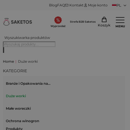
Blog
FAQ
Kontakt
Moje konto
PL
Strefa B2B Saketos
Koszyk
MENU
Wyprzedaż
Wyszukiwarka produktów
Home
|
Duże worki
KATEGORIE
Branże i Opakowania na…
Duże worki
Małe woreczki
Ochrona winogron
Produkty