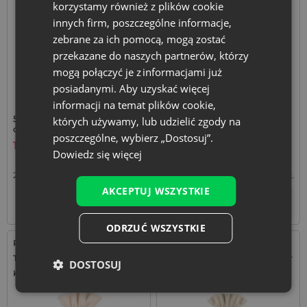
korzystamy również z plików cookie
innych firm, poszczególne informacje,
zebrane za ich pomocą, mogą zostać
przekazane do naszych partnerów, którzy
mogą połączyć je z informacjami już
posiadanymi. Aby uzyskać więcej
informacji na temat plików cookie,
5 szt. Worki satynowe 22 x 30
10 szt. Worki z organzy 22 x
których używamy, lub udzielić zgody na
cm - srebrne
30 cm - srebrne
poszczególne, wybierz „Dostosuj”.
13,59
zł
15,99
zł
Dowiedz się więcej
2,72
zł / szt.
1 op. = 5 szt.
1,60
zł / szt.
1 op. = 10 szt.
AKCEPTUJ WSZYSTKIE
+
+
–
–
op.
op.
ODRZUĆ WSZYSTKIE
Rozmiar: 40x55 cm
Rozmiar: 45x60 cm
Tkanina: Bawełna
Tkanina: Len, Bawełna, poliester
DOSTOSUJ
Kolor:
Kolor: