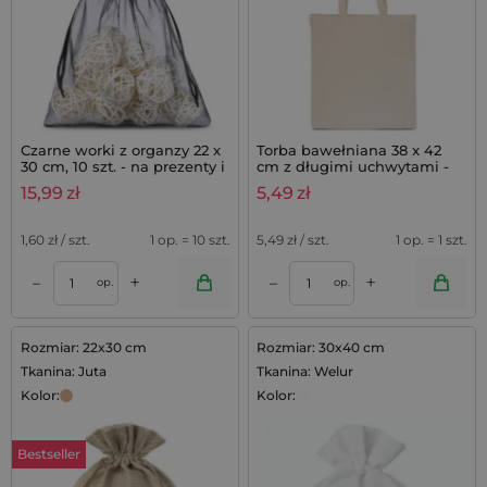
Czarne worki z organzy 22 x
Torba bawełniana 38 x 42
30 cm, 10 szt. - na prezenty i
cm z długimi uchwytami -
do ochrony roślin
kolor naturalny
15,99
zł
5,49
zł
1,60
zł / szt.
1 op. = 10 szt.
5,49
zł / szt.
1 op. = 1 szt.
+
+
–
–
op.
op.
Rozmiar: 22x30 cm
Rozmiar: 30x40 cm
Tkanina: Juta
Tkanina: Welur
Kolor:
Kolor:
Bestseller