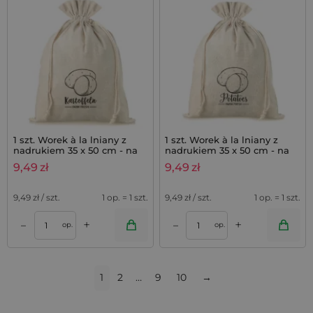
1 szt. Worek à la lniany z
1 szt. Worek à la lniany z
nadrukiem 35 x 50 cm - na
nadrukiem 35 x 50 cm - na
ziemniaki (DE)
ziemniaki (EN)
9,49
zł
9,49
zł
9,49
zł / szt.
1 op. = 1 szt.
9,49
zł / szt.
1 op. = 1 szt.
+
+
–
–
op.
op.
1
2
…
9
10
→