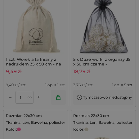
1 szt. Worek à la lniany z
5 x Duże worki z organzy 35
nadrukiem 35 x 50 cm - na
x 50 cm czarne -
ziemniaki (PL)
opakowanie na prezenty i
9,49
zł
18,79
zł
upominki
9,49
zł / szt.
1 op. = 1 szt.
3,76
zł / szt.
1 op. = 5 szt.
+
–
Tymczasowo niedostępny
op.
Rozmiar: 22x30 cm
Rozmiar: 22x30 cm
Tkanina: Len, Bawełna, poliester
Tkanina: Len, Bawełna, poliester
Kolor:
Kolor: