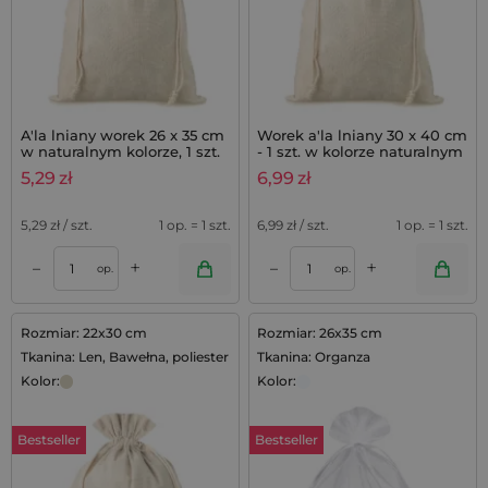
A'la lniany worek 26 x 35 cm
Worek a'la lniany 30 x 40 cm
w naturalnym kolorze, 1 szt.
- 1 szt. w kolorze naturalnym
5,29
zł
6,99
zł
5,29
zł / szt.
1 op. = 1 szt.
6,99
zł / szt.
1 op. = 1 szt.
+
+
–
–
op.
op.
Rozmiar: 22x30 cm
Rozmiar: 26x35 cm
Tkanina: Len, Bawełna, poliester
Tkanina: Organza
Kolor:
Kolor:
Bestseller
Bestseller