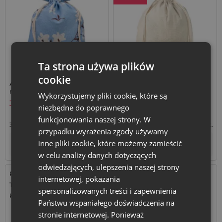
Ta strona używa plików
cookie
A'la lniany worek 22 x 30 cm,
À la lniany worek XXL 55 x
niebieski z kwiatowym
75 cm - kolor naturalny
Wykorzystujemy pliki cookie, które są
nadrukiem
3,99
zł
15,49
zł
niezbędne do poprawnego
funkcjonowania naszej strony. W
3,99
zł / szt.
1 op. = 1 szt.
15,49
zł / szt.
1 op. = 1 szt.
przypadku wyrażenia zgody używamy
inne pliki cookie, które możemy zamieścić
+
–
Tymczasowo niedostępny
op.
w celu analizy danych dotyczących
odwiedzających, ulepszenia naszej strony
Rozmiar: 22x30 cm
Rozmiar: 22x30 cm
internetowej, pokazania
Tkanina: Satyna
Tkanina: Organza
spersonalizowanych treści i zapewnienia
Kolor:
Kolor:
Państwu wspaniałego doświadczenia na
stronie internetowej. Ponieważ