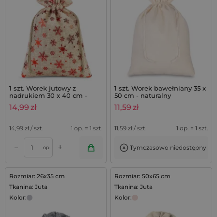
1 szt. Worek jutowy z
1 szt. Worek bawełniany 35 x
nadrukiem 30 x 40 cm -
50 cm - naturalny
naturalny / gwiazdki
14,99
zł
11,59
zł
14,99
zł / szt.
1 op. = 1 szt.
11,59
zł / szt.
1 op. = 1 szt.
+
–
Tymczasowo niedostępny
op.
Rozmiar: 26x35 cm
Rozmiar: 50x65 cm
Tkanina: Juta
Tkanina: Juta
Kolor:
Kolor: