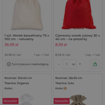
1 szt. Worek bawełniany 75 x
Czerwony worek jutowy 30 x
100 cm - naturalny
40 cm - na prezenty
świąteczne
36,99
zł
8,59
zł
36,99
zł / szt.
1 op. = 1 szt.
8,59
zł / szt.
1 op. = 1 szt.
+
–
Tymczasowo niedostępny
op.
Rozmiar: 30x40 cm
Rozmiar: 26x35 cm
Tkanina: Organza
Tkanina: Juta
Kolor:
Kolor:
Bestseller
Bestseller