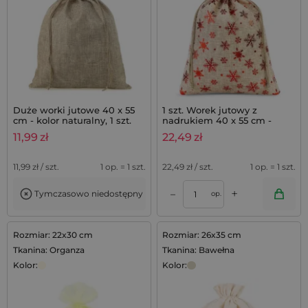
Duże worki jutowe 40 x 55
1 szt. Worek jutowy z
cm - kolor naturalny, 1 szt.
nadrukiem 40 x 55 cm -
naturalny / gwiazdki
11,99
zł
22,49
zł
11,99
zł / szt.
1 op. = 1 szt.
22,49
zł / szt.
1 op. = 1 szt.
+
–
Tymczasowo niedostępny
op.
Rozmiar: 22x30 cm
Rozmiar: 26x35 cm
Tkanina: Organza
Tkanina: Bawełna
Kolor:
Kolor: