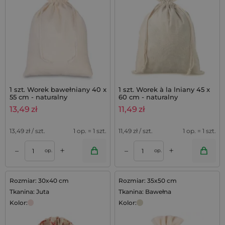
1 szt. Worek bawełniany 40 x
1 szt. Worek à la lniany 45 x
55 cm - naturalny
60 cm - naturalny
13,49
zł
11,49
zł
13,49
zł / szt.
1 op. = 1 szt.
11,49
zł / szt.
1 op. = 1 szt.
+
+
–
–
op.
op.
Rozmiar: 30x40 cm
Rozmiar: 35x50 cm
Tkanina: Juta
Tkanina: Bawełna
Kolor:
Kolor: