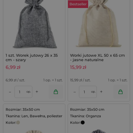
Bestseller
1 szt. Worek jutowy 26 x 35
Worki jutowe XL 50 x 65 cm
cm - szary
- jasne naturalne
6,99
zł
15,99
zł
6,99
zł / szt.
1 op. = 1 szt.
15,99
zł / szt.
1 op. = 1 szt.
+
+
–
–
op.
op.
Rozmiar: 35x50 cm
Rozmiar: 35x50 cm
Tkanina: Len, Bawełna, poliester
Tkanina: Organza
Kolor:
Kolor: