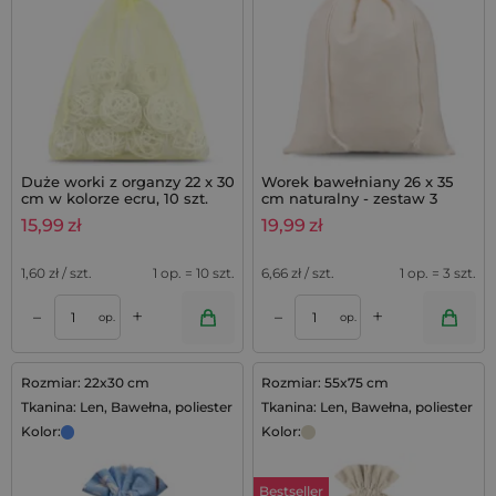
Duże worki z organzy 22 x 30
Worek bawełniany 26 x 35
cm w kolorze ecru, 10 szt.
cm naturalny - zestaw 3
sztuk
15,99
zł
19,99
zł
1,60
zł / szt.
1 op. = 10 szt.
6,66
zł / szt.
1 op. = 3 szt.
+
+
–
–
op.
op.
Rozmiar: 22x30 cm
Rozmiar: 55x75 cm
Tkanina: Len, Bawełna, poliester
Tkanina: Len, Bawełna, poliester
Kolor:
Kolor:
Bestseller