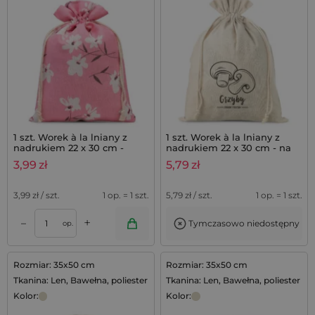
1 szt. Worek à la lniany z
1 szt. Worek à la lniany z
nadrukiem 22 x 30 cm -
nadrukiem 22 x 30 cm - na
różowe kwiaty
grzyby
3,99
zł
5,79
zł
3,99
zł / szt.
1 op. = 1 szt.
5,79
zł / szt.
1 op. = 1 szt.
+
–
Tymczasowo niedostępny
op.
Rozmiar: 35x50 cm
Rozmiar: 35x50 cm
Tkanina: Len, Bawełna, poliester
Tkanina: Len, Bawełna, poliester
Kolor:
Kolor: