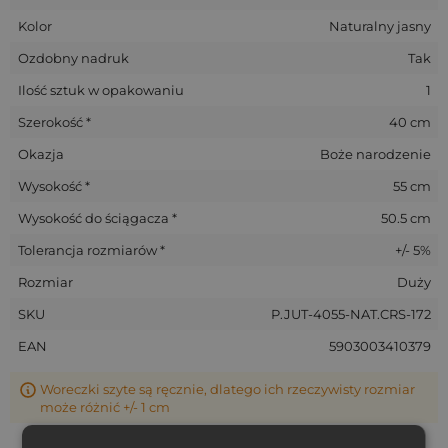
Kolor
Naturalny jasny
Ozdobny nadruk
Tak
Ilość sztuk w opakowaniu
1
Szerokość *
40 cm
Okazja
Boże narodzenie
Wysokość *
55 cm
Wysokość do ściągacza *
50.5 cm
Tolerancja rozmiarów *
+/- 5%
Rozmiar
Duży
SKU
P.JUT-4055-NAT.CRS-172
EAN
5903003410379
Woreczki szyte są ręcznie, dlatego ich rzeczywisty rozmiar
może różnić +/- 1 cm