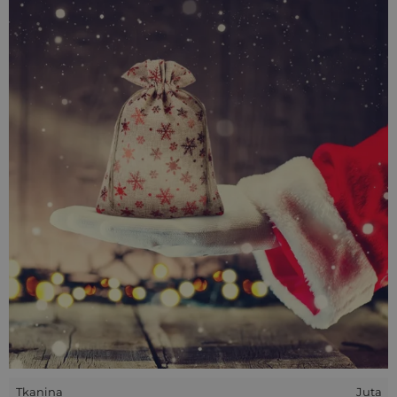
oddawania wilgoci do otoczenia, dlatego zmienne warunki
nie stanowią dla niej problemu.
worki jutowe w naszej ofercie dają szerokie pole wyboru,
ponieważ wiele modeli jest specjalnie barwionych na wiele
różnych kolorów. Tak bogaty wybór daje gwarancję
satysfakcji i sprawia, że każdy znajdzie coś dla siebie.
Tkanina
Juta