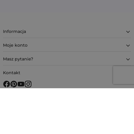
Informacja
Moje konto
Masz pytanie?
Kontakt
4.9
Na podstawie
11 901
opinii
z całego okresu
Bezpieczne zakupy z SSL
Metody płatności