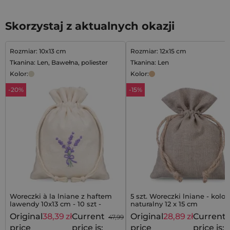
Skorzystaj z aktualnych okazji
Rozmiar: 10x13 cm
Rozmiar: 12x15 cm
Tkanina: Len, Bawełna, poliester
Tkanina: Len
Kolor:
Kolor:
-20%
-15%
Woreczki à la lniane z haftem
5 szt. Woreczki lniane - kolor
lawendy 10x13 cm - 10 szt -
naturalny 12 x 15 cm
elegancki akcent w
Original
38,39
zł
Current
Original
28,89
zł
Current
47,99
zł
prowansalskim stylu
price
price is:
price
price is: