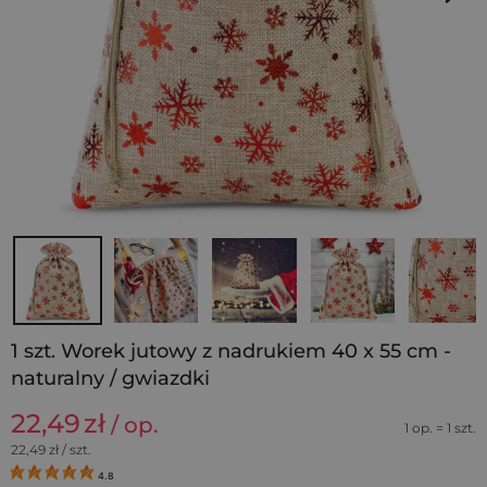
1 szt. Worek jutowy z nadrukiem 40 x 55 cm -
naturalny / gwiazdki
22,49
zł
/ op.
1 op. = 1 szt.
22,49
zł / szt.
4.8