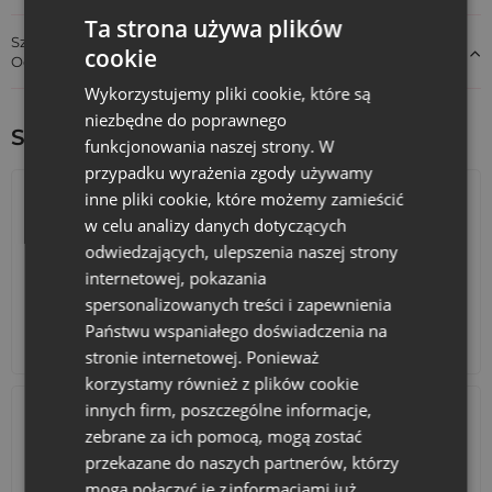
Ta strona używa plików
Szczegóły dotyczące zgodności produktu z przepisami:
cookie
Odpowiedzialność za produkt
Wykorzystujemy pliki cookie, które są
niezbędne do poprawnego
Sprawdź inne ciekawe produkty:
funkcjonowania naszej strony. W
przypadku wyrażenia zgody używamy
inne pliki cookie, które możemy zamieścić
w celu analizy danych dotyczących
odwiedzających, ulepszenia naszej strony
internetowej, pokazania
spersonalizowanych treści i zapewnienia
Państwu wspaniałego doświadczenia na
Kalendarze adwentowe
Torby bawełniane
stronie internetowej. Ponieważ
korzystamy również z plików cookie
innych firm, poszczególne informacje,
zebrane za ich pomocą, mogą zostać
przekazane do naszych partnerów, którzy
mogą połączyć je z informacjami już