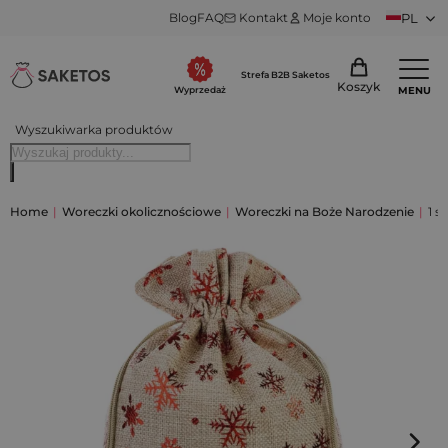
Blog
FAQ
Kontakt
Moje konto
PL
Strefa B2B Saketos
Koszyk
MENU
Wyprzedaż
Wyszukiwarka produktów
Home
|
Woreczki okolicznościowe
|
Woreczki na Boże Narodzenie
|
1 s