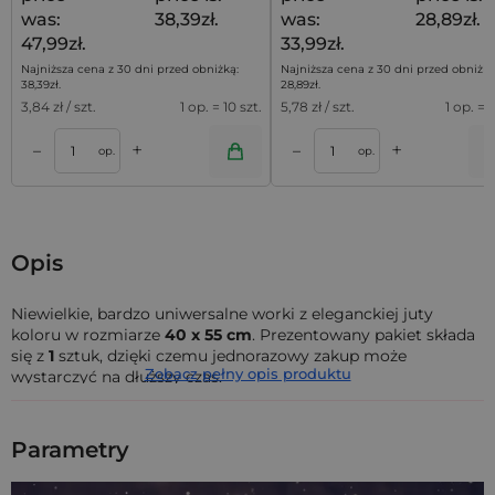
was:
38,39zł.
was:
28,89zł.
47,99zł.
33,99zł.
Najniższa cena z 30 dni przed obniżką:
Najniższa cena z 30 dni przed obniżką
38,39
zł
.
28,89
zł
.
3,84
zł / szt.
1 op. = 10 szt.
5,78
zł / szt.
1 op. = 5
+
+
–
–
a
Dodaj do koszyka
Dodaj do kos
op.
op.
Opis
Niewielkie, bardzo uniwersalne worki z eleganckiej juty
koloru
w rozmiarze
40 x 55 cm
. Prezentowany pakiet składa
się z
1
sztuk, dzięki czemu jednorazowy zakup może
Zobacz pełny opis produktu
wystarczyć na dłuższy czas.
worki jutowe w naszej ofercie są produkowane z naturalnej
lub syntetycznej juty, jednak niezależnie od rodzaju
Parametry
materiału, cechują się one wytrzymałą budową i
charakterystycznym wyglądem - przypominają plecionkę ze
sznurka. Juta posiada naturalną właściwość pochłaniania i