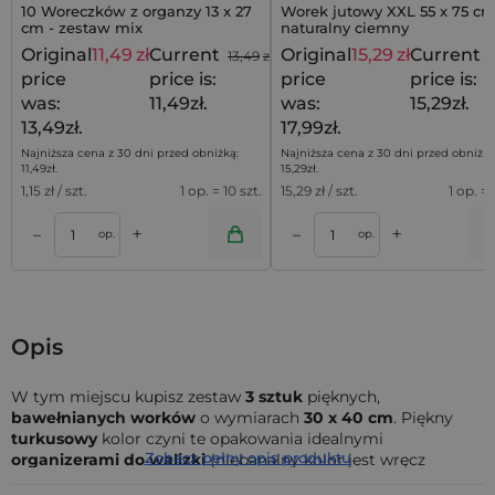
10 Woreczków z organzy 13 x 27
Worek jutowy XXL 55 x 75 cm
cm - zestaw mix
naturalny ciemny
Original
11,49
zł
Current
Original
15,29
zł
Current
13,49
zł
1
price
price is:
price
price is:
was:
11,49zł.
was:
15,29zł.
13,49zł.
17,99zł.
Najniższa cena z 30 dni przed obniżką:
Najniższa cena z 30 dni przed obniżką
11,49
zł
.
15,29
zł
.
1,15
zł / szt.
1 op. = 10 szt.
15,29
zł / szt.
1 op. = 
+
+
–
–
a
Dodaj do koszyka
Dodaj do kos
op.
op.
Opis
W tym miejscu kupisz zestaw
3 sztuk
pięknych,
bawełnianych worków
o wymiarach
30 x 40 cm
. Piękny
turkusowy
kolor czyni te opakowania idealnymi
Zobacz pełny opis produktu
organizerami do walizki
(niebanalny kolor jest wręcz
stworzony na wakacyjne wojaże!). Wspaniale sprawdzą się