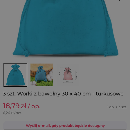
3 szt. Worki z bawełny 30 x 40 cm - turkusowe
18,79
zł
/ op.
1 op. = 3 szt.
6,26
zł / szt.
Wyślij e-mail, gdy produkt będzie dostępny