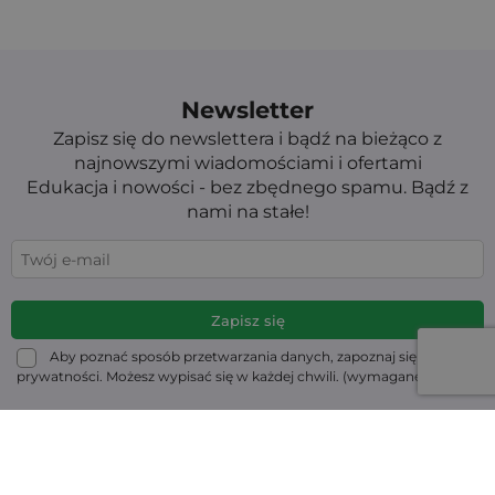
Newsletter
Zapisz się do newslettera i bądź na bieżąco z
najnowszymi wiadomościami i ofertami
Edukacja i nowości - bez zbędnego spamu. Bądź z
nami na stałe!
Aby poznać sposób przetwarzania danych, zapoznaj się z Polityką
prywatności. Możesz wypisać się w każdej chwili. (wymagane)