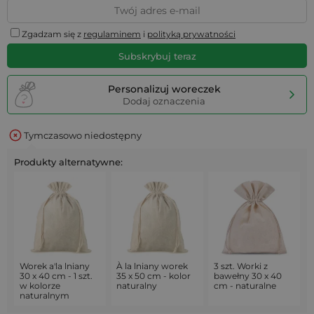
Zgadzam się z
regulaminem
i
polityką prywatności
Subskrybuj teraz
Personalizuj woreczek
Dodaj oznaczenia
Tymczasowo niedostępny
Produkty alternatywne:
Worek a'la lniany
À la lniany worek
3 szt. Worki z
30 x 40 cm - 1 szt.
35 x 50 cm - kolor
bawełny 30 x 40
w kolorze
naturalny
cm - naturalne
naturalnym