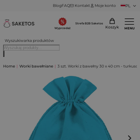
Blog
FAQ
Kontakt
Moje konto
PL
Strefa B2B Saketos
Koszyk
MENU
Wyprzedaż
Wyszukiwarka produktów
Home
|
Worki bawełniane
|
3 szt. Worki z bawełny 30 x 40 cm - turkuso