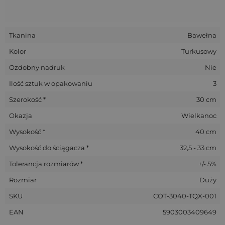
Tkanina
Bawełna
Kolor
Turkusowy
Ozdobny nadruk
Nie
Ilość sztuk w opakowaniu
3
Szerokość *
30 cm
Okazja
Wielkanoc
Wysokość *
40 cm
Wysokość do ściągacza *
32,5 - 33 cm
Tolerancja rozmiarów *
+/- 5%
Rozmiar
Duży
SKU
COT-3040-TQX-001
EAN
5903003409649