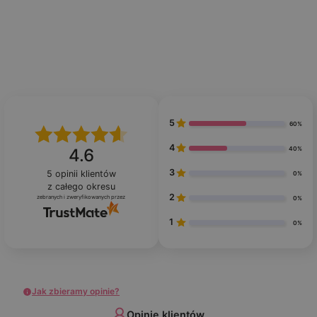
5
60%
4
40%
4.6
3
5
opinii klientów
0%
z całego okresu
2
zebranych i zweryfikowanych przez
0%
1
0%
Jak zbieramy opinie?
Opinie klientów