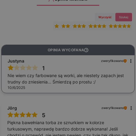
Wyczyść
Szukaj
OPINIA WYCOFANA
?
Justyna
zweryfikowano
1
Nie wiem czy farbowane są worki, ale niestety zapach jest
trudny do zniesienia... Śmierdzą po prostu :/
10/6/2025
Jörg
zweryfikowano
5
Piękna bawełniana torba ze sznurkiem w kolorze
turkusowym, naprawdę bardzo dobrze wykonana! Jeśli
chodzi o przewód, nie jestem pewien, czy żyje tak długo, jak