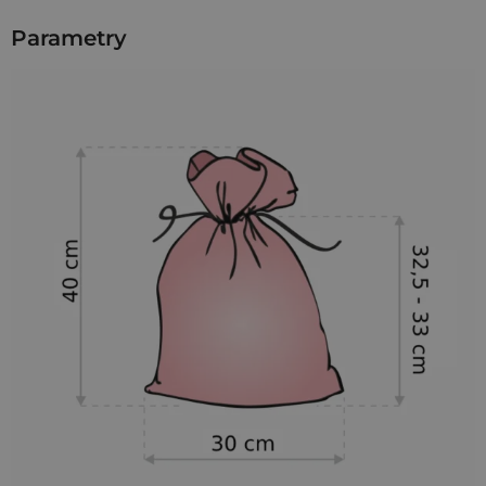
także w roli opakowania na kosmetyki naturalne i różnego
rodzaju rękodzieło oraz prezenty dla bliskich.
Parametry
Zbiór
3 sztuk
średnich
worków z bawełny
w rozmiarze
30 x
40 cm
, których
turkusowy kolor
świetnie sprawdzi się w
każdym miejscu. Zestaw ten jest bardzo uniwersalny -
pozwala na wykorzystanie woreczków na przeróżne sposoby.
Nasze woreczki doskonale posłużą do przechowywania
takich przedmiotów jak kosmetyki, świeczki czy mydełka.
Poza tym,
Worki bawełniane
sprawdzają się jako niebanalne
opakowanie prezentowe - od firmy, organizacji lub od bliskiej
osoby.
Worki z bawełny
znajdą zastosowanie wszędzie tam,
gdzie tego potrzebujesz - możesz w nich przechowywać to,
co zapragniesz!