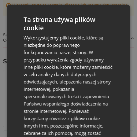
Woreczki szyte są ręcznie, dlatego ich rzeczywisty rozmiar
może różnić +/- 1 cm
Ta strona używa plików
cookie
Szczegóły dotyczące zgodności produktu z przepisami:
Wykorzystujemy pliki cookie, które są
Odpowiedzialność za produkt
niezbędne do poprawnego
funkcjonowania naszej strony. W
przypadku wyrażenia zgody używamy
Sprawdź inne ciekawe produkty:
inne pliki cookie, które możemy zamieścić
w celu analizy danych dotyczących
odwiedzających, ulepszenia naszej strony
internetowej, pokazania
spersonalizowanych treści i zapewnienia
Państwu wspaniałego doświadczenia na
stronie internetowej. Ponieważ
korzystamy również z plików cookie
Kalendarze adwentowe
Torby bawełniane
innych firm, poszczególne informacje,
zebrane za ich pomocą, mogą zostać