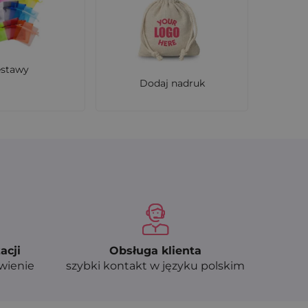
zentowanie produktów w atrakcyjny sposób.
u lub z personalizacją, która podkreśli
estawy
Dodaj nadruk
acji
Obsługa klienta
ówienie
szybki kontakt w języku polskim