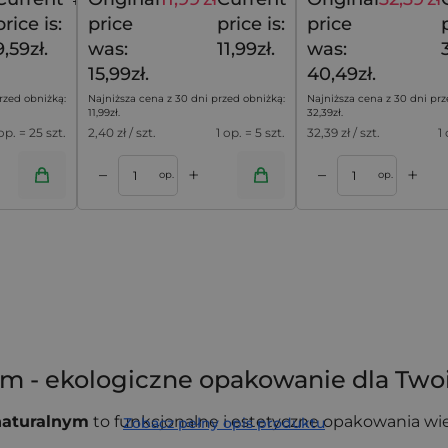
11,29
zł
15,99
zł
price is:
price
price is:
price
9,59zł.
was:
11,99zł.
was:
15,99zł.
40,49zł.
rzed obniżką:
Najniższa cena z 30 dni przed obniżką:
Najniższa cena z 30 dni prz
11,99
zł
.
32,39
zł
.
 op. = 25 szt.
2,40
zł / szt.
1 op. = 5 szt.
32,39
zł / szt.
1 
+
+
–
–
oszyka
Dodaj do koszyka
op.
op.
 cm - ekologiczne opakowanie dla Tw
naturalnym
to funkcjonalne i estetyczne opakowania w
Zobacz pełny opis produktu
ym bawełnianym sznurkiem, który umożliwia szybkie i