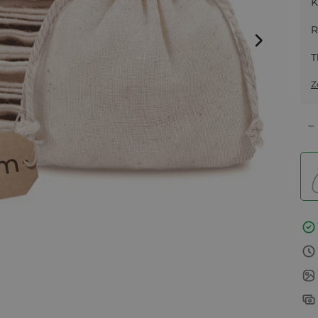
K
R
T
Z
–