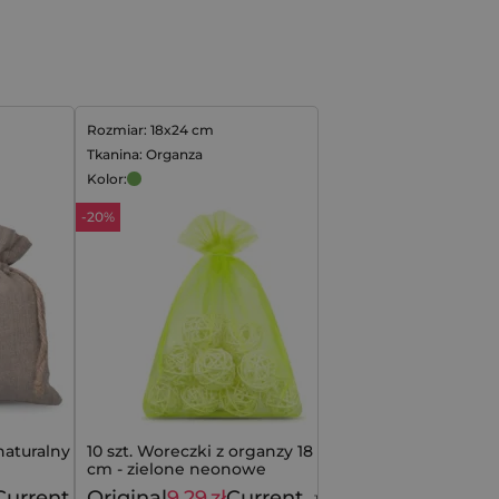
Rozmiar: 18x24 cm
Tkanina: Organza
Kolor:
-20%
naturalny 45 x 60
10 szt. Woreczki z organzy 18 x 24
cm - zielone neonowe
Current
Original
9,29
zł
Current