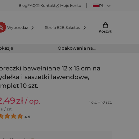
Blog
FAQ
Kontakt
Moje konto
PL
Wyprzedaż
Strefa B2B Saketos
Koszyk
 okazje
Opakowania na...
reczki bawełniane 12 x 15 cm na
dełka i saszetki lawendowe,
mplet 10 szt.
2,49
zł
/ op.
1 op. = 10 szt.
zł / szt.
4.9