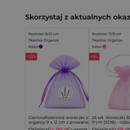
Skorzystaj z aktualnych okaz
Rozmiar: 9x12 cm
Rozmiar: 7x9 cm
Tkanina: Organza
Tkanina: Organza
Kolor:
Kolor:
-20%
-15%
Ciemnofioletowe woreczki z
25 szt. Woreczki S
organzy 9 x 12 cm z prowansalskim
9 cm (SDB) - róż
motywem lawendy - 10 szt.
Original
14,99
zł
Current
Original
9,59
zł