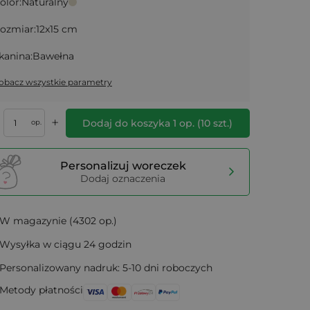
olor:
Naturalny
ozmiar:
12x15 cm
kanina:
Bawełna
obacz wszystkie parametry
+
Dodaj do koszyka
1
op.
(
10
szt.)
op.
Personalizuj woreczek
Dodaj oznaczenia
W magazynie (4302 op.)
Wysyłka w ciągu 24 godzin
Personalizowany nadruk: 5-10 dni roboczych
Metody płatności