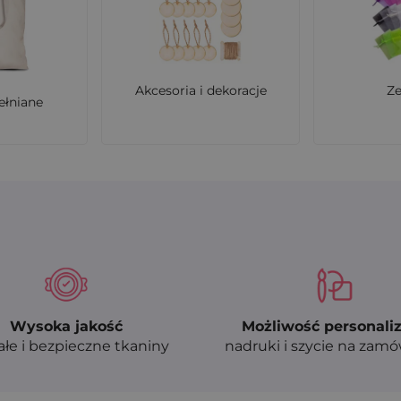
nały sposób na budowanie rozpoznawalności marki i pre
x 15 cm w naturalnym kolorze - wybierz wersję bez nadruk
Akcesoria i dekoracje
Z
ełniane
Wysoka jakość
Możliwość personaliz
ałe i bezpieczne tkaniny
nadruki i szycie na zam