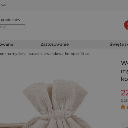
któw
 produktów
zowane
Zastosowanie
Święta i
 cm na mydełka i saszetki lawendowe, komplet 10 szt.
Wo
my
ko
2
2,25