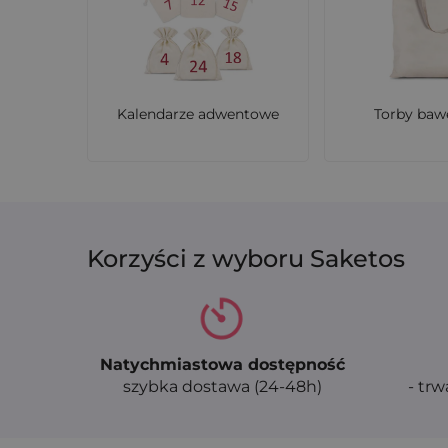
już w 48 godzin. Takie opakowania to dosko
Zamów już dziś swoje woreczki bawełniane 12 
charakter Twojej marki!
Kalendarze adwentowe
Torby baw
Korzyści z wyboru Saketos
Natychmiastowa dostępność
szybka dostawa (24-48h)
- trw