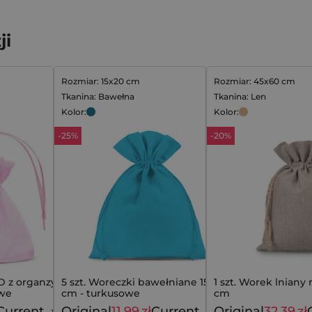
ji
Rozmiar: 15x20 cm
Rozmiar: 45x60 cm
Tkanina: Bawełna
Tkanina: Len
Kolor:
Kolor:
-25%
-20%
D z organzy 7 x
5 szt. Woreczki bawełniane 15 x 20
1 szt. Worek lniany 
owe
cm - turkusowe
cm
Current
Original
11,99
zł
Current
Original
32,39
zł