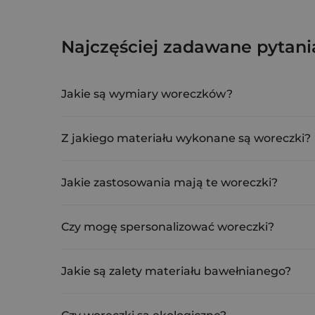
Woreczki bawełniane 12 x 15 
Najczęściej zadawane pytani
COT-1215-NAT-001
Jakie są wymiary woreczków?
Woreczki mają wymiary 12 cm szerokości i 15 cm wy
Z jakiego materiału wykonane są woreczki?
Woreczki wykonane są ze 100% naturalnej bawełny, 
Jakie zastosowania mają te woreczki?
Woreczki bawełniane są idealne do przechowywania
eventy i do różnorodnych działań marketingowych.
Czy mogę spersonalizować woreczki?
Tak, oferujemy możliwość personalizacji woreczków
Jakie są zalety materiału bawełnianego?
Bawełna jest trwała, miękka, łatwa do czyszczenia 
(tkanina ze 100% bawełny).