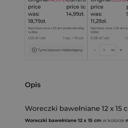
18,79
zł
price
price is:
price
was:
14,99zł.
was:
18,79zł.
11,29zł.
Najniższa cena z 30 dni przed obniżką:
Najniższa cena z 30 dni p
14,99
zł
.
9,59
zł
.
1,50
zł / szt.
1 op. = 10 szt.
0,38
zł / szt.
1
+
–
Tymczasowo niedostępny
koszyka
Dodaj do koszyka
Dodaj do k
op.
Opis
Woreczki bawełniane 12 x 15
Woreczki bawełniane 12 x 15 cm
w kolorze
Zestaw zawiera
10 sztuk
woreczków z podwójn