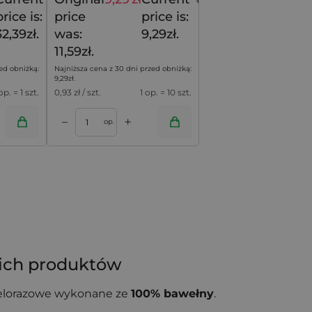
40,49
zł
11,59
zł
price is:
price
price is:
32,39zł.
was:
9,29zł.
11,59zł.
ed obniżką:
Najniższa cena z 30 dni przed obniżką:
9,29
zł
.
op. = 1 szt.
0,93
zł / szt.
1 op. = 10 szt.
+
–
op.
oich produktów
ielorazowe wykonane ze
100% bawełny
.
 wygodne zamykanie. To praktyczne