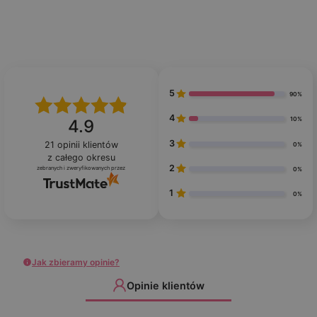
5
90%
4
10%
4.9
3
21
opinii klientów
0%
z całego okresu
2
zebranych i zweryfikowanych przez
0%
1
0%
Jak zbieramy opinie?
Opinie klientów