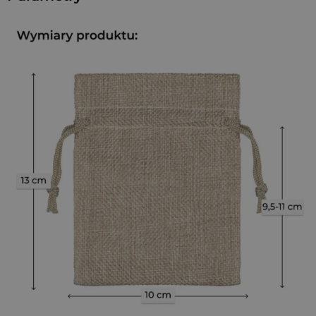
ponadczasową, rustykalną estetykę. Ich wygląd, inspirowany
fakturą naturalnej juty, dodaje produktom autentyczności i
podkreśla ich rzemieślniczy charakter.
Jakość, która buduje zaufanie
Nasze
woreczki jutowe
wykonane z tkaniny imitującej
naturalną jutę to gwarancja estetyki i trwałości. Materiał nie
pyli, jest odporny na zagniecenia, co jest kluczowe przy
pakowaniu kosmetyków czy produktów zapachowych.
Woreczki zamykane są sznurkiem, co jest praktyczne i
estetyczne. Klienci docenią nie tylko zawartość, ale i jakość
samego opakowania, które mogą wykorzystać ponownie.
Woreczki jutowe w stylu wellness - elegancja i
funkcjonalność
Woreczki jutowe
to praktyczne i stylowe opakowanie, które
świetnie wpisuje się w estetykę
wellness
. Doskonale
sprawdzają się do pakowania
kosmetyków
,
aromatycznych
soli kąpielowych
,
małych zestawów SPA
czy
drobnych
upominków
, nadając im profesjonalny i harmonijny wygląd.
Wielorazowy charakter
woreczków jutowych
pozwala