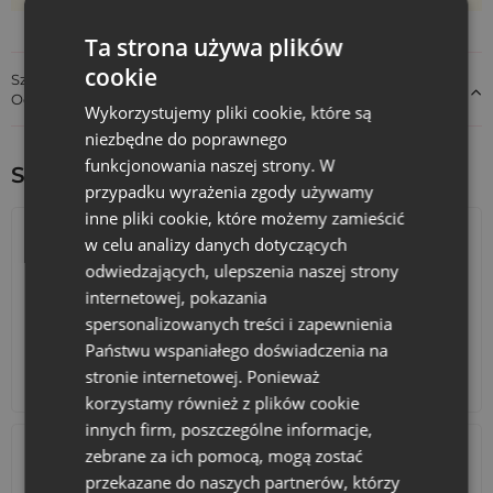
Ta strona używa plików
cookie
Szczegóły dotyczące zgodności produktu z przepisami:
Odpowiedzialność za produkt
Wykorzystujemy pliki cookie, które są
niezbędne do poprawnego
funkcjonowania naszej strony. W
Sprawdź inne ciekawe produkty:
przypadku wyrażenia zgody używamy
inne pliki cookie, które możemy zamieścić
w celu analizy danych dotyczących
odwiedzających, ulepszenia naszej strony
internetowej, pokazania
spersonalizowanych treści i zapewnienia
Państwu wspaniałego doświadczenia na
stronie internetowej. Ponieważ
Kalendarze adwentowe
Torby bawełniane
korzystamy również z plików cookie
innych firm, poszczególne informacje,
zebrane za ich pomocą, mogą zostać
przekazane do naszych partnerów, którzy