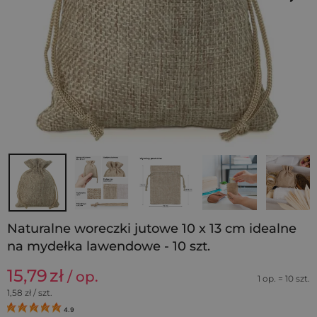
Naturalne woreczki jutowe 10 x 13 cm idealne
na mydełka lawendowe - 10 szt.
15,79
zł
/ op.
1 op. = 10 szt.
1,58
zł / szt.
4.9