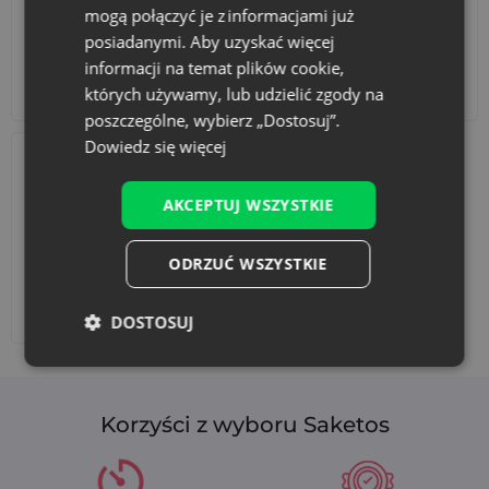
mogą połączyć je z informacjami już
posiadanymi. Aby uzyskać więcej
informacji na temat plików cookie,
Akcesoria i dekoracje
Zestawy
których używamy, lub udzielić zgody na
poszczególne, wybierz „Dostosuj”.
Dowiedz się więcej
AKCEPTUJ WSZYSTKIE
ODRZUĆ WSZYSTKIE
Dodaj nadruk
DOSTOSUJ
Korzyści z wyboru Saketos