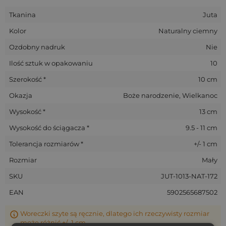
zachować spójność stylu podczas różnych okazji i wydarzeń.
Tkanina
Juta
Twoja marka w centrum uwagi
Kolor
Naturalny ciemny
Rozmiar 10 x 13 cm to idealna powierzchnia na Twoje logo.
Ozdobny nadruk
Nie
Uczyń z tego woreczka swoje opakowanie firmowe na targi i
Ilość sztuk w opakowaniu
10
konferencje. To prosty i skuteczny sposób na budowanie
profesjonalnego wizerunku i wyróżnienie się na tle
Szerokość *
10 cm
konkurencji.
Okazja
Boże narodzenie, Wielkanoc
Postaw na sprawdzone rozwiązanie, które zdobyło
zaufanie setek firm. Zamów teraz!
Wysokość *
13 cm
Wysokość do ściągacza *
9.5 - 11 cm
Tolerancja rozmiarów *
+/- 1 cm
Rozmiar
Mały
SKU
JUT-1013-NAT-172
EAN
5902565687502
Woreczki szyte są ręcznie, dlatego ich rzeczywisty rozmiar
może różnić +/- 1 cm