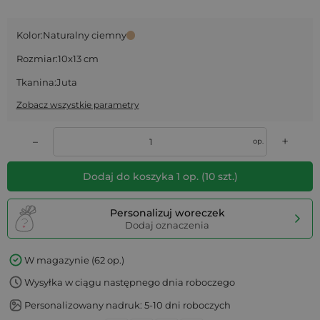
Kolor:
Naturalny ciemny
Rozmiar:
10x13 cm
Tkanina:
Juta
Zobacz wszystkie parametry
+
–
op.
Dodaj do koszyka
1
op.
(
10
szt.)
Personalizuj woreczek
Dodaj oznaczenia
W magazynie (62 op.)
Wysyłka w ciągu następnego dnia roboczego
Personalizowany nadruk: 5-10 dni roboczych