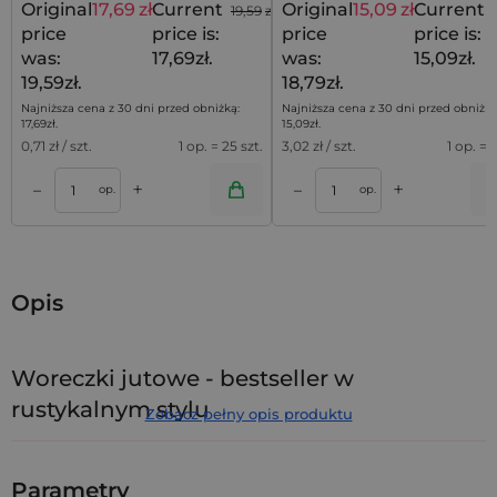
Original
17,69
zł
Current
Original
15,09
zł
Current
19,59
zł
price
price is:
price
price is:
was:
17,69zł.
was:
15,09zł.
19,59zł.
18,79zł.
Najniższa cena z 30 dni przed obniżką:
Najniższa cena z 30 dni przed obniżką
17,69
zł
.
15,09
zł
.
0,71
zł / szt.
1 op. = 25 szt.
3,02
zł / szt.
1 op. = 5
+
+
–
–
a
Dodaj do koszyka
Dodaj do kos
op.
op.
Opis
Woreczki jutowe - bestseller w
rustykalnym stylu
Zobacz pełny opis produktu
Ten zestaw 10 uniwersalnych
woreczków jutowych
10 x 13
cm to idealny kompromis między kompaktowym
Parametry
rozmiarem a dużą pojemnością, opakowany w