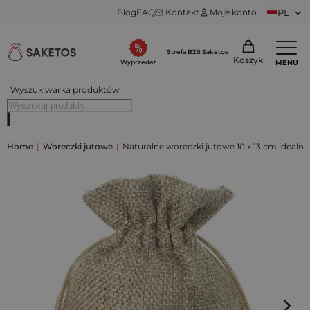
Blog
FAQ
Kontakt
Moje konto
PL
Strefa B2B Saketos
Koszyk
MENU
Wyprzedaż
Wyszukiwarka produktów
Home
|
Woreczki jutowe
|
Naturalne woreczki jutowe 10 x 13 cm idealne