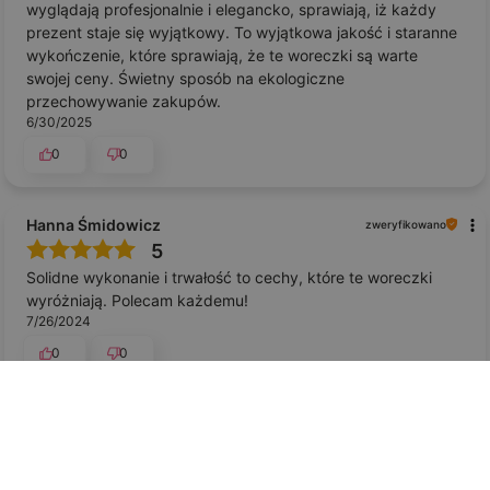
wyglądają profesjonalnie i elegancko, sprawiają, iż każdy
prezent staje się wyjątkowy. To wyjątkowa jakość i staranne
wykończenie, które sprawiają, że te woreczki są warte
swojej ceny. Świetny sposób na ekologiczne
przechowywanie zakupów.
6/30/2025
0
0
Hanna Śmidowicz
zweryfikowano
5
Solidne wykonanie i trwałość to cechy, które te woreczki
wyróżniają. Polecam każdemu!
7/26/2024
0
0
Barbara Borowiec
zweryfikowano
5
Ich estetyczny i oryginalny wygląd sprawia, że woreczki są