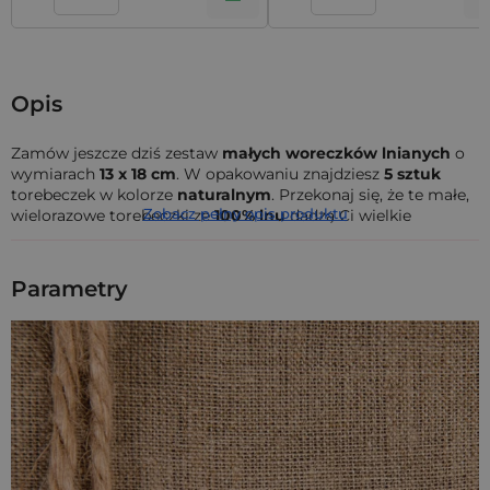
Opis
Zamów jeszcze dziś zestaw
małych woreczków lnianych
o
wymiarach
13 x 18 cm
. W opakowaniu znajdziesz
5 sztuk
torebeczek w kolorze
naturalnym
. Przekonaj się, że te małe,
Zobacz pełny opis produktu
wielorazowe torebeczki ze
100% lnu
dadzą Ci wielkie
możliwości!
Przedstawione w tym miejscu torebki lniane z
naturalnej
Parametry
tkaniny
posiadają
ściągacz z podwójnym sznurkiem
, który
umożliwia ich wielokrotne otwieranie i zamykanie.
Do czego można wykorzystać worki i
woreczki z lnu?
Przekonaj się, że
lniane woreczki wielokrotnego użytku
to
bardzo uniwersalne opakowania. Możesz wykorzystać je na
wiele sposobów! Wspaniale sprawdzą się w roli opakowania