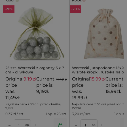
Kolor:
Kolor:
-20%
-20%
25 szt. Woreczki z organzy 5 x 7
Woreczki jutopodobne 15x20
cm - oliwkowe
w złote kropki, rustykalna o
prezentu
Original
9,19
zł
Current
Original
15,99
zł
Current
11,49
zł
price
price is:
price
price is:
was:
9,19zł.
was:
15,99zł.
11,49zł.
19,99zł.
Najniższa cena z 30 dni przed obniżką:
Najniższa cena z 30 dni przed obniżką
9,19
zł
.
15,99
zł
.
0,37
zł / szt.
1 op. = 25 szt.
3,20
zł / szt.
1 op. = 5
+
+
–
–
a
Dodaj do koszyka
Dodaj do kos
op.
op.