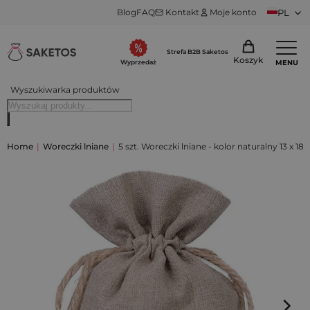
Blog
FAQ
Kontakt
Moje konto
PL
Strefa B2B Saketos
Koszyk
MENU
Wyprzedaż
Wyszukiwarka produktów
Home
|
Woreczki lniane
|
5 szt. Woreczki lniane - kolor naturalny 13 x 18