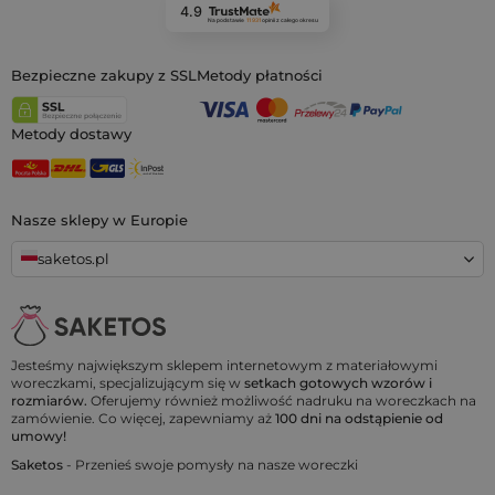
4.9
Na podstawie
11 931
opinii
z całego okresu
Bezpieczne zakupy z SSL
Metody płatności
Metody dostawy
Nasze sklepy w Europie
saketos.pl
Jesteśmy największym sklepem internetowym z materiałowymi
woreczkami, specjalizującym się w
setkach gotowych wzorów i
rozmiarów.
Oferujemy również możliwość nadruku na woreczkach na
zamówienie. Co więcej, zapewniamy aż
100 dni na odstąpienie od
umowy!
Saketos
- Przenieś swoje pomysły na nasze woreczki