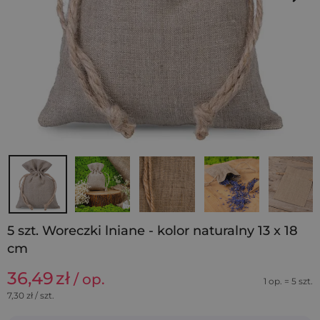
5 szt. Woreczki lniane - kolor naturalny 13 x 18
cm
36,49
zł
/ op.
1 op. = 5 szt.
7,30
zł / szt.